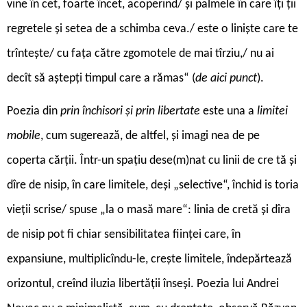
vine în cet, foarte încet, acoperind/ și palmele în care îți ții
regretele și setea de a schimba ceva./ este o liniște care te
trîntește/ cu fața către zgomotele de mai tîrziu,/ nu ai
decît să aștepți timpul care a rămas“ (
de aici punct
).
Poezia din
prin închisori și prin libertate
este una a
limitei
mobile
, cum sugerează, de altfel, și imagi nea de pe
coperta cărții. Într-un spațiu dese(m)nat cu linii de cre tă și
dîre de nisip, în care limitele, deși „selective“, închid is toria
vieții scrise/ spuse „la o masă mare“: linia de cretă și dîra
de nisip pot fi chiar sensibilitatea ființei care, în
expansiune, multiplicîndu-le, crește limitele, îndepărtează
orizontul, creînd iluzia libertății înseși. Poezia lui Andrei