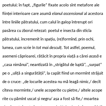
poetului; în fapt, „figurile“ fixate acolo sînt metafore ale
ființei interioare care asumă
elanul ascensional
al acestora
între liniile pătratului, cum calul în galop întrerupt ori
pasărea cu zborul retezat: poetul e insecta din sticla
pătratului, încremenit în spațiu, (re)formînd, prin ochi,
lumea, cum scrie în
tot mai desculț
. Tot astfel, poemul,
asemeni căprioarei, rătăcit în propria viață a cărei
acasă
e
„casa nimănui“, neantizată în „strigătul de luptă“, „surpat“
pe o „uliță a singurătății“, la capăt fiind un mormînt străjuit
de o cruce: „de locurile acestea nu mă leagă nimic,/ decît
cîteva morminte,/ unele acoperite cu pietre,/ altele acope
rite cu pămînt uscat și negru/ așa a fost să fie,/ moartea