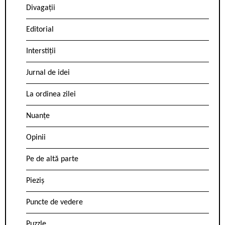
Divagații
Editorial
Interstiții
Jurnal de idei
La ordinea zilei
Nuanțe
Opinii
Pe de altă parte
Pieziș
Puncte de vedere
Puzzle