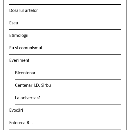
Dosarul artelor
Eseu
Etimologii
Eu și comunismul
Eveniment
Bicentenar
Centenar I.D. Sîrbu
La aniversară
Evocări
Fototeca R.l.