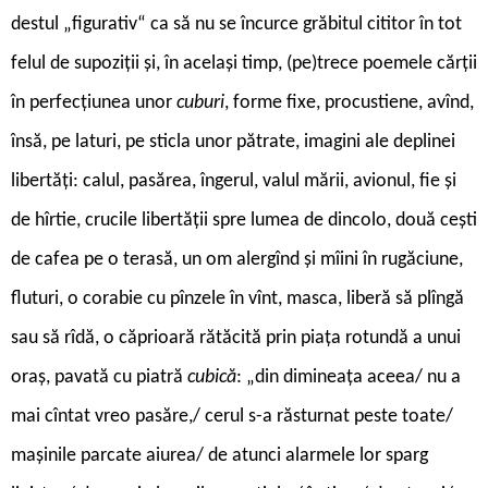
destul „figurativ“ ca să nu se încurce grăbitul cititor în tot
felul de supoziții și, în același timp, (pe)trece poemele cărții
în perfecțiunea unor
cuburi
, forme fixe, procustiene, avînd,
însă, pe laturi, pe sticla unor pătrate, imagini ale deplinei
libertăți: calul, pasărea, îngerul, valul mării, avionul, fie și
de hîrtie, crucile libertății spre lumea de dincolo, două cești
de cafea pe o terasă, un om alergînd și mîini în rugăciune,
fluturi, o corabie cu pînzele în vînt, masca, liberă să plîngă
sau să rîdă, o căprioară rătăcită prin piața rotundă a unui
oraș, pavată cu piatră
cubică
: „din dimineața aceea/ nu a
mai cîntat vreo pasăre,/ cerul s-a răsturnat peste toate/
mașinile parcate aiurea/ de atunci alarmele lor sparg