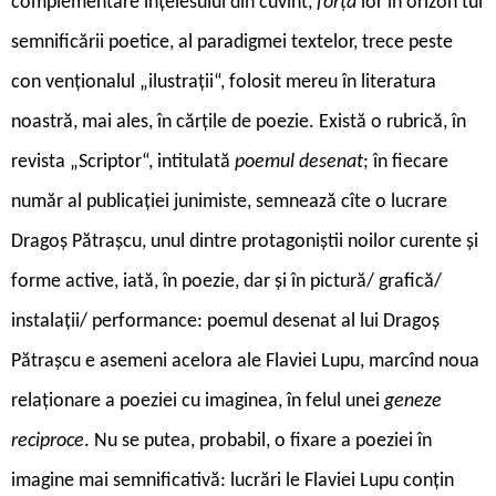
complementare înțelesului din cuvînt,
forța
lor în orizon tul
semnificării poetice, al paradigmei textelor, trece peste
con venționalul „ilustrații“, folosit mereu în literatura
noastră, mai ales, în cărțile de poezie. Există o rubrică, în
revista „Scriptor“, intitulată
poemul desenat
; în fiecare
număr al publicației junimiste, semnează cîte o lucrare
Dragoș Pătrașcu, unul dintre protagoniștii noilor curente și
forme active, iată, în poezie, dar și în pictură/ grafică/
instalații/ performance: poemul desenat al lui Dragoș
Pătrașcu e asemeni acelora ale Flaviei Lupu, marcînd noua
relaționare a poeziei cu imaginea, în felul unei
geneze
reciproce
. Nu se putea, probabil, o fixare a poeziei în
imagine mai semnificativă: lucrări le Flaviei Lupu conțin