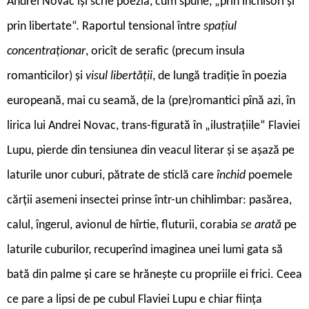
Andrei Novac își scrie poezia, cum spune, „prin închisori și
prin libertate“. Raportul tensional între
spațiul
concentraționar
, oricît de serafic (precum insula
romanticilor) și
visul libertății
, de lungă tradiție în poezia
europeană, mai cu seamă, de la (pre)romantici pînă azi, în
lirica lui Andrei Novac, trans-figurată în „ilustrațiile“ Flaviei
Lupu, pierde din tensiunea din veacul literar și se așază pe
laturile unor cuburi, pătrate de sticlă care
închid
poemele
cărții asemeni insectei prinse într-un chihlimbar: pasărea,
calul, îngerul, avionul de hîrtie, fluturii, corabia
se arată
pe
laturile cuburilor, recuperînd imaginea unei lumi gata să
bată din palme și care se hrănește cu propriile ei frici. Ceea
ce pare a lipsi de pe cubul Flaviei Lupu e chiar ființa