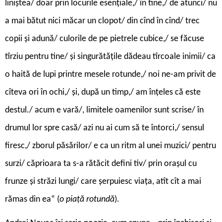
liniștea/ doar prin locurile esențiale,/ în tine,/ de atunci/ nu
a mai bătut nici măcar un clopot/ din cînd în cînd/ trec
copii și adună/ culorile de pe pietrele cubice,/ se făcuse
tîrziu pentru tine/ și singurătățile dădeau tîrcoale inimii/ ca
o haită de lupi printre mesele rotunde,/ noi ne-am privit de
cîteva ori în ochi,/ și, după un timp,/ am înțeles că este
destul./ acum e vară/, limitele oamenilor sunt scrise/ în
drumul lor spre casă/ azi nu ai cum să te întorci,/ sensul
firesc,/ zborul păsărilor/ e ca un ritm al unei muzici/ pentru
surzi/ căprioara ta s-a rătăcit defini tiv/ prin orașul cu
frunze și străzi lungi/ care șerpuiesc viața, atît cît a mai
rămas din ea“ (
o piață rotundă
).