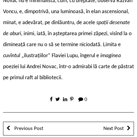
Novac nu e minimalistă, cum, cu dreptate, observă Răzvan
Voncu, e, dimpotrivă, una luminoasă, în elan ascensional,
minat, e adevărat, pe dinlăuntru, de acele
spații desenate
de aburi
, inimi, iată, în așteptarea primei zăpezi, visînd la o
dimineață care nu o să se termine niciodată. Limita e
cuvîntul
„ilustrațiilor“ Flaviei Lupu, îngerul e
imaginea
poeziei lui Andrei Novac, într-o admirabi lă carte de păstrat
pe primul raft al bibliotecii.
0
Previous Post
Next Post