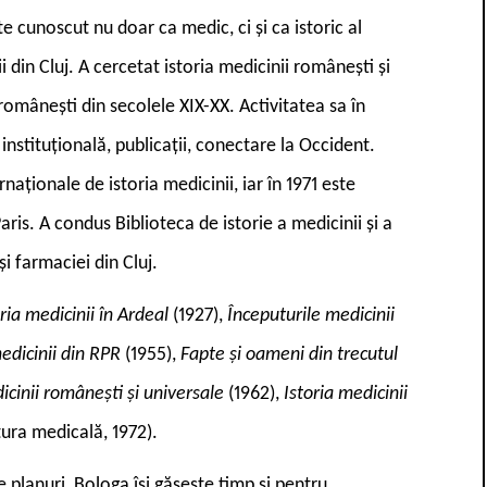
cunoscut nu doar ca medic, ci și ca istoric al
ii din Cluj. A cercetat istoria medicinii românești și
i românești din secolele XIX-XX. Activitatea sa în
stituțională, publicații, conectare la Occident.
rnaționale de istoria medicinii, iar în 1971 este
is. A condus Biblioteca de istorie a medicinii și a
i farmaciei din Cluj.
oria medicinii în Ardeal
(1927),
Începuturile medicinii
medicinii din RPR
(1955),
Fapte și oameni din trecutul
icinii românești și universale
(1962),
Istoria medicinii
tura medicală, 1972).
e planuri, Bologa își găsește timp și pentru