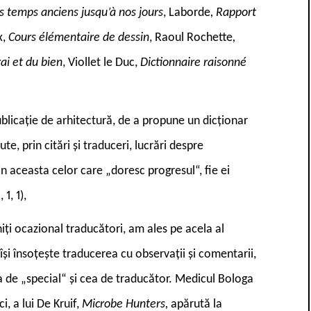
es temps anciens jusqu’à nos jours
, Laborde
, Rapport
x,
Cours élémentaire de dessin
, Raoul Rochette
,
ai et du bien
, Viollet le Duc,
Dictionnaire raisonné
ublicație de arhitectură, de a propune un dicționar
te, prin citări și traduceri, lucrări despre
prin aceasta celor care „doresc progresul“, fie ei
1, 1),
ți ocazional traducători, am ales pe acela al
își însoțește traducerea cu observații și comentarii,
ia de „special“ și cea de traducător. Medicul Bologa
i, a lui De Kruif,
Microbe Hunters,
apărută la