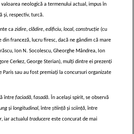
i, valoarea neologică a termenului actual, impus în
 și, respectiv, turcă.
inte ca
zidire
,
clădire
,
edificiu
,
local, construcție
(cu
e din franceză, lucru firesc, dacă ne gândim că mare
. Orăscu, Ion N. Socolescu, Gheorghe Mândrea, Ion
ore Cerkez, George Sterian), mulți dintre ei prezenți
de Paris sau au fost premiați la concursuri organizate
tă între
faciadă
, f
asadă
. În același spirit, se observă
lung
și
longitudinal,
între
știință
și
sciință
, între
r
, iar actualul
traducere
este concurat de mai