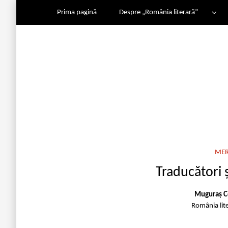
Prima pagină
Despre „România literară”
MER
Traducători 
Muguraș C
România lit