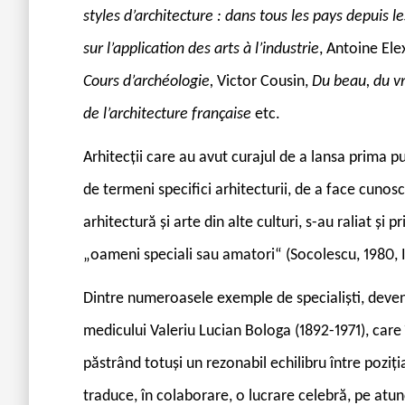
styles d’architecture : dans tous les pays depuis l
sur l’application des arts à l’industrie
, Antoine Ele
Cours d’archéologie,
Victor Cousin,
Du beau, du vr
de l’architecture française
etc.
Arhitecții care au avut curajul de a lansa prima p
de termeni specifici arhitecturii, de a face cunoscu
arhitectură și arte din alte culturi, s-au raliat și 
„oameni speciali sau amatori“ (Socolescu, 1980, I, 
Dintre numeroasele exemple de specialiști, deveni
medicului Valeriu Lucian Bologa (1892-1971), care 
păstrând totuși un rezonabil echilibru între poziț
traduce, în colaborare, o lucrare celebră, pe atunc