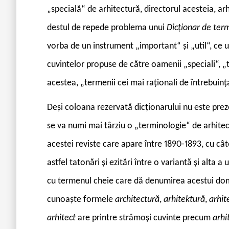
„specială“ de arhitectură, directorul acesteia, ar
destul de repede problema unui
Dicționar de terme
vorba de un instrument „important“ și „util“, ce u
cuvintelor propuse de către oamenii „speciali“, „t
acestea, „termenii cei mai raționali de întrebuințat
Deși coloana rezervată dicționarului nu este pre
se va numi mai târziu o „terminologie“ de arhitect
acestei reviste care apare între 1890-1893, cu 
astfel tatonări și ezitări între o variantă și alta a
cu termenul cheie care dă denumirea acestui domen
cunoaște formele
architectură
,
arhitektură
,
arhit
arhitect
are printre strămoși cuvinte precum
arhi