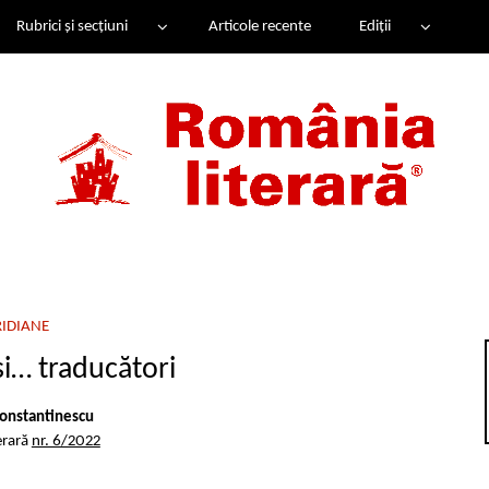
Rubrici și secțiuni
Articole recente
Ediții
IDIANE
și… traducători
onstantinescu
erară
nr. 6/2022