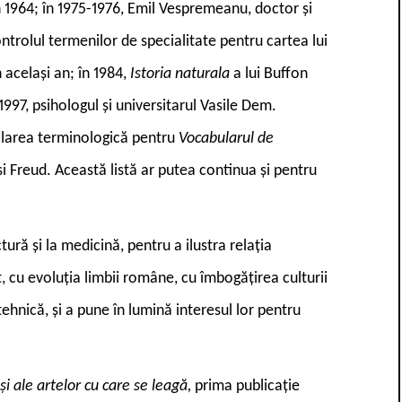
 în 1964; în 1975-1976, Emil Vespremeanu, doctor și
ntrolul termenilor de specialitate pentru cartea lui
n același an; în 1984,
Istoria naturala
a lui Buffon
1997, psihologul și universitarul Vasile Dem.
alarea terminologică pentru
Vocabularul de
 și Freud. Această listă ar putea continua și pentru
ură și la medicină, pentru a ilustra relația
it, cu evoluția limbii române, cu îmbogățirea culturii
tehnică, și a pune în lumină interesul lor pentru
 și ale artelor cu care se leagă,
prima publicație