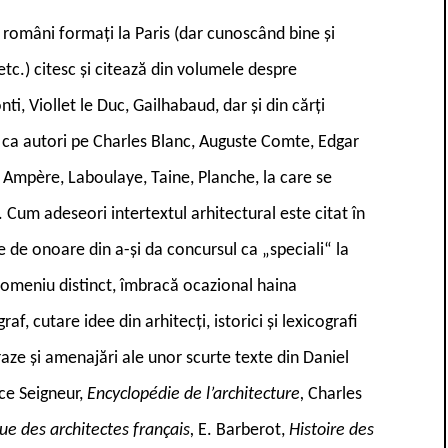
i români formați la Paris (dar cunoscând bine și
etc.) citesc și citează din volumele despre
, Viollet le Duc, Gailhabaud, dar și din cărți
i au ca autori pe Charles Blanc, Auguste Comte, Edgar
 Ampère, Laboulaye, Taine, Planche, la care se
5). Cum adeseori intertextul arhitectural este citat în
e de onoare din a-și da concursul ca „speciali“ la
domeniu distinct, îmbracă ocazional haina
f, cutare idee din arhitecți, istorici și lexicografi
raze și amenajări ale unor scurte texte din Daniel
ce Seigneur,
Encyclopédie de l’architecture,
Charles
ue des architectes français,
E. Barberot,
Histoire des