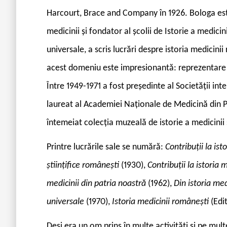
Harcourt, Brace and Company în 1926. Bologa este 
medicinii și fondator al școlii de Istorie a medicin
universale, a scris lucrări despre istoria medicini
acest domeniu este impresionantă: reprezentare in
Între 1949-1971 a fost președinte al Societății inte
laureat al Academiei Naționale de Medicină din Par
întemeiat colecția muzeală de istorie a medicinii ș
Printre lucrările sale se numără:
Contribuții la ist
științifice românești
(1930),
Contribuții la istoria 
medicinii din patria noastră
(1962),
Din istoria med
universale
(1970),
Istoria medicinii românești
(Edi
Deși era un om prins în multe activități și pe mult