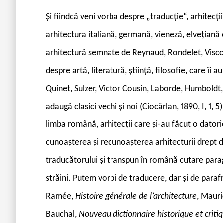
Și fiindcă veni vorba despre „traducție“, arhitecți
arhitectura italiană, germană, vieneză, elvețiană 
arhitectură semnate de Reynaud, Rondelet, Visconti
despre artă, literatură, știință, filosofie, care î
Quinet, Sulzer, Victor Cousin, Laborde, Humboldt,
adaugă clasici vechi și noi (Ciocârlan, 1890, I, 1, 
limba română, arhitecții care și-au făcut o datori
cunoașterea și recunoașterea arhitecturii drept 
traducătorului și transpun în română cutare paragra
străini. Putem vorbi de traducere, dar și de paraf
Ramée,
Histoire générale de l’architecture
, Mauri
Bauchal,
Nouveau dictionnaire historique et critiq