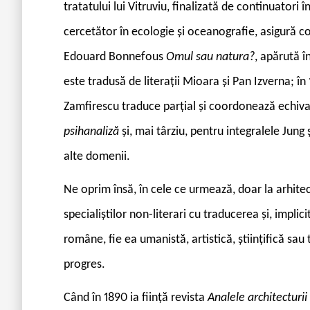
tratatului lui Vitruviu, finalizată de continuatori
cercetător în ecologie și oceanografie, asigură co
Edouard Bonnefous
Omul sau natura?
, apărută î
este tradusă de literații Mioara și Pan Izverna; în 
Zamfirescu traduce parțial și coordonează echiv
psihanaliză
și, mai târziu, pentru integralele Jung
alte domenii.
Ne oprim însă, în cele ce urmează, doar la arhitect
specialiștilor non-literari cu traducerea și, implic
române, fie ea umanistă, artistică, științifică sau 
progres.
Când în 1890 ia ființă revista
Analele architecturii