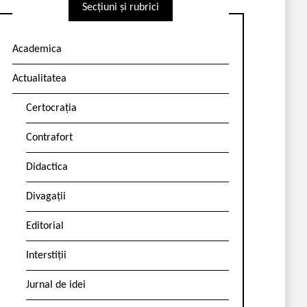
Secțiuni și rubrici
Academica
Actualitatea
Certocrația
Contrafort
Didactica
Divagații
Editorial
Interstiții
Jurnal de idei