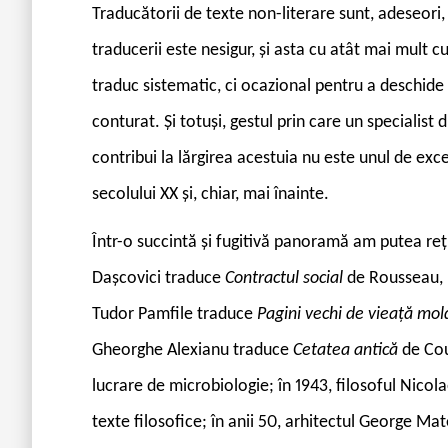
T
raducătorii de texte non-literare sunt, adeseori, 
traducerii este nesigur, și asta cu atât mai mult cu
traduc sistematic, ci ocazional pentru a deschide 
conturat. Și totuși, gestul prin care un specialis
contribui la lărgirea acestuia nu este unul de exc
secolului XX și, chiar, mai înainte.
Într-o succintă și fugitivă panoramă am putea reți
Dașcovici traduce
Contractul social
de Rousseau, r
Tudor Pamfile traduce
Pagini vechi de vieață m
Gheorghe Alexianu traduce
Cetatea antică
de Cou
lucrare de microbiologie; în 1943, filosoful Nicol
texte filosofice; în anii 50, arhitectul George Ma