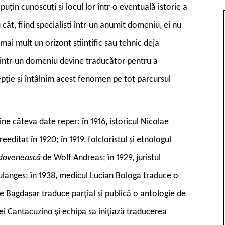
puțin cunoscuți și locul lor într-o eventuală istorie a
 cât, fiind specialiști într-un anumit domeniu, ei nu
mai mult un orizont științific sau tehnic deja
t dintr-un domeniu devine traducător pentru a
epție și întâlnim acest fenomen pe tot parcursul
ne câteva date reper: în 1916, istoricul Nicolae
eeditat în 1920; în 1919, folcloristul și etnologul
oldovenească
de Wolf Andreas; în 1929, juristul
langes; în 1938, medicul Lucian Bologa traduce o
ae Bagdasar traduce parțial și publică o antologie de
tei Cantacuzino și echipa sa inițiază traducerea