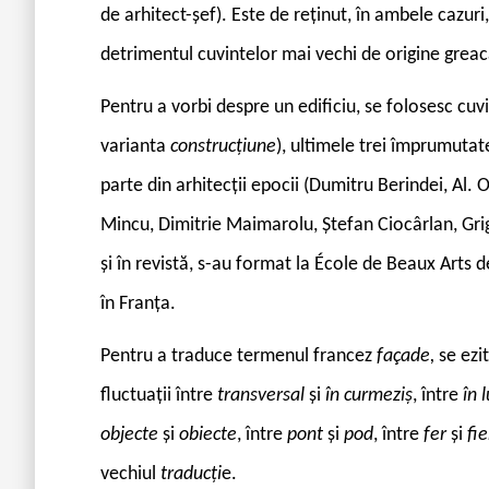
de arhitect-șef). Este de reținut, în ambele cazur
detrimentul cuvintelor mai vechi de origine greacă
P
entru a vorbi despre un edificiu, se folosesc cuv
varianta
construcțiune
), ultimele trei împrumutat
parte din arhitecții epocii (Dumitru Berindei, Al
Mincu, Dimitrie Maimarolu, Ștefan Ciocârlan, Grig
și în revistă, s-au format la École de Beaux Arts 
în Franța.
Pentru a traduce termenul francez
façade,
se ezi
fluctuații între
transversal
și
în curmeziș
, între
în 
objecte
și
obiecte
, între
pont
și
pod
, între
fer
și
fie
vechiul
traducți
e.