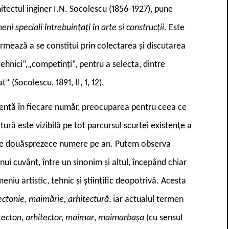
hitectul inginer I.N. Socolescu (1856-1927), pune
ni speciali întrebuințați în arte și construcții
. Este
rmează a se constitui prin colectarea și discutarea
ehnici“,„competinți“, pentru a selecta, dintre
“ (Socolescu, 1891, II, 1, 12).
zentă în fiecare număr, preocuparea pentru ceea ce
ură este vizibilă pe tot parcursul scurtei existențe a
câte douăsprezece numere pe an. Putem observa
 unui cuvânt, între un sinonim și altul, începând chiar
iu artistic, tehnic și științific deopotrivă. Acesta
ectonie
,
maimărie, arhitectură
, iar actualul termen
tecton
,
arhitector, maimar
,
maimarbașa
(cu sensul