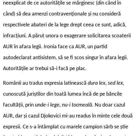
neexplicat de ce autoritățile se mărginesc (din când în
când) să dea amenzi contravenționale și nu consideră
respectivele abateri de la lege drept ceea ce sunt, adică,
infracțiuni. A părut unora o exagerare solicitarea scoaterii
AUR în afara legii. Ironia face ca AUR, un partid
autodeclarat antisistem, să se fi scos singur în afara legii.
Autoritățile ar trebui să-i facă pe plac.
R
omânii au tradus expresia latinească
dura lex, sed lex,
cunoscută juriștilor din toată lumea încă de pe băncile
facultății, prin
unde-i lege, nu-i tocmeală.
Nu doar cazul
AUR, dar și cazul Djokovici mi-au readus în minte cele două
expresii. Ce s-a întâmplat cu marele campion sârb se știe