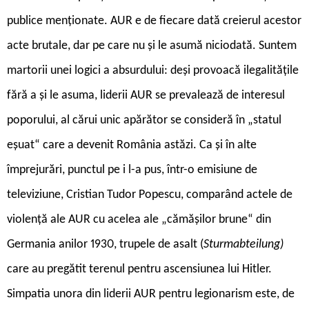
publice menționate. AUR e de fiecare dată creierul acestor
acte brutale, dar pe care nu și le asumă niciodată. Suntem
martorii unei logici a absurdului: deși provoacă ilegalitățile
fără a și le asuma, liderii AUR se prevalează de interesul
poporului, al cărui unic apărător se consideră în „statul
eșuat“ care a devenit România astăzi. Ca și în alte
împrejurări, punctul pe i l-a pus, într-o emisiune de
televiziune, Cristian Tudor Popescu, comparând actele de
violență ale AUR cu acelea ale „cămășilor brune“ din
Germania anilor 1930, trupele de asalt (
Sturmabteilung)
care au pregătit terenul pentru ascensiunea lui Hitler.
Simpatia unora din liderii AUR pentru legionarism este, de