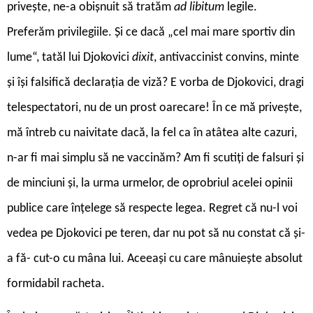
privește, ne-a obișnuit să tratăm
ad libitum
legile.
Preferăm privilegiile. Și ce dacă „cel mai mare sportiv din
lume“, tatăl lui Djokovici
dixit
, antivaccinist convins, minte
și își falsifică declarația de viză? E vorba de Djokovici, dragi
telespectatori, nu de un prost oarecare! În ce mă privește,
mă întreb cu naivitate dacă, la fel ca în atâtea alte cazuri,
n-ar fi mai simplu să ne vaccinăm? Am fi scutiți de falsuri și
de minciuni și, la urma urmelor, de oprobriul acelei opinii
publice care înțelege să respecte legea. Regret că nu-l voi
vedea pe Djokovici pe teren, dar nu pot să nu constat că și-
a fă- cut-o cu mâna lui. Aceeași cu care mânuiește absolut
formidabil racheta.