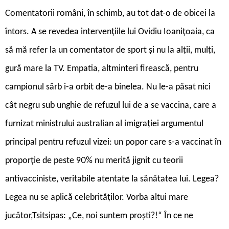
Comentatorii români, în schimb, au tot dat-o de obicei la
întors. A se revedea intervențiile lui Ovidiu Ioanițoaia, ca
să mă refer la un comentator de sport și nu la alții, mulți,
gură mare la TV. Empatia, altminteri firească, pentru
campionul sârb i-a orbit de-a binelea. Nu le-a păsat nici
cât negru sub unghie de refuzul lui de a se vaccina, care a
furnizat ministrului australian al imigrației argumentul
principal pentru refuzul vizei: un popor care s-a vaccinat în
proporție de peste 90% nu merită jignit cu teorii
antivacciniste, veritabile atentate la sănătatea lui. Legea?
Legea nu se aplică celebrităților. Vorba altui mare
jucător,Tsitsipas: „Ce, noi suntem proști?!“ În ce ne