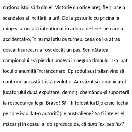
naționalistul sârb din el. Victorie cu orice preț, fie și acela
scandalos al incitării la ură. De la gesturile cu pricina la
mingea aruncată intenționat în arbitra de linie, pe care a
accidentat-o, în nu mai știu ce turneu, ceea ce i-a atras
descalificarea, n-a fost decât un pas. Seninătatea
campionului s-a pierdut undeva în negura timpului. I-a luat
locul o anumită încrâncenare. Episodul australian vine să
confirme această tristă evoluție. Am văzut și comunicatul
jucătorului după expulzare: demn și chemându-și suporterii
la respectarea legii. Bravo! Să-i fi folosit lui Djokovici lecția
pe care i-au dat-o autoritățile australiene? Să fi înțeles el,
măcar și în ceasul al doisprezecelea, că
dura lex, sed lex
?