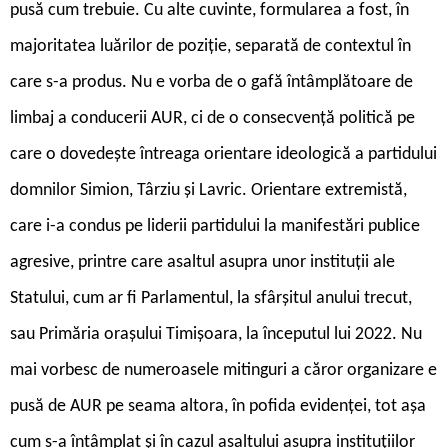
pusă cum trebuie. Cu alte cuvinte, formularea a fost, în
majoritatea luărilor de poziție, separată de contextul în
care s-a produs. Nu e vorba de o gafă întâmplătoare de
limbaj a conducerii AUR, ci de o consecvență politică pe
care o dovedește întreaga orientare ideologică a partidului
domnilor Simion, Târziu și Lavric. Orientare extremistă,
care i-a condus pe liderii partidului la manifestări publice
agresive, printre care asaltul asupra unor instituții ale
Statului, cum ar fi Parlamentul, la sfârșitul anului trecut,
sau Primăria orașului Timișoara, la începutul lui 2022. Nu
mai vorbesc de numeroasele mitinguri a căror organizare e
pusă de AUR pe seama altora, în pofida evidenței, tot așa
cum s-a întâmplat și în cazul asaltului asupra instituțiilor