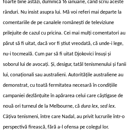
foarte bine astăzi, duminică 16 ianuarie, când scriu aceste
rânduri. Nu insist asupra lui. Mă voi referi mai departe la
comentariile de pe canalele românești de televiziune
prilejuite de cazul cu pricina. Cei mai mulți comentatori au
părut să fi uitat, dacă vor fi știut vreodată, că unde-i lege,
nu-i tocmeală. Cum par să fi uitat Djokovici însuși și
soborul lui de avocați. Și, desigur, tatăl tenismenului și fanii
lui, conaționali sau australieni. Autoritățile australiene au
demonstrat, cu toată fermitatea necesară în condițiile
campaniei dezlănțuite în apărarea celui care câștigase de
nouă ori turneul de la Melbourne, că
dura lex, sed lex.
Câțiva tenismeni, între care Nadal, au privit lucrurile într-o
perspectivă firească, fără a-l ofensa pe colegul lor.