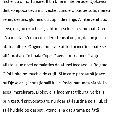
Închei cu o mărturisire. Îl țin bine minte pe acel Djokovici
dintr-o epocă ceva mai veche, când era pus pe șotii, mereu
senin, destins, glumind cu copiii de mingi. A intervenit apoi
ceva, nu știu exact ce, și atitudinea lui s-a schimbat. Cred
că a încetat să mai considere tenisul un joc, da, un joc ca
atâtea altele. Originea noii sale atitudini încrâncenate se
află probabil în finala Cupei Davis, contra unei Franțe
aflate la un nivel nemaiatins de atunci încoace, la Belgrad.
O întâlnire pe muchie de cuțit. Și în care păreau să joace
nu Djokovici și conaționalii lui, ci însăși națiunea sârbă. În
acea împrejurare, Djokovici a îndemnat tribuna, verbal și
prin gesturi provocatoare, nu doar să-i susțină pe ai lui, ci
să-i huiduie pe oaspeți. Atunci și-a dat arama pe față