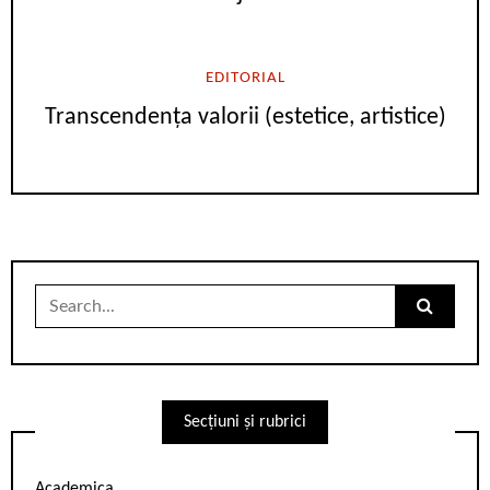
EDITORIAL
Transcendența valorii (estetice, artistice)
Search
for:
Secțiuni și rubrici
Academica