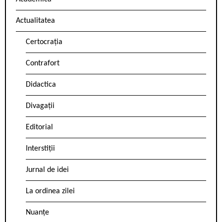
Actualitatea
Certocrația
Contrafort
Didactica
Divagații
Editorial
Interstiții
Jurnal de idei
La ordinea zilei
Nuanțe