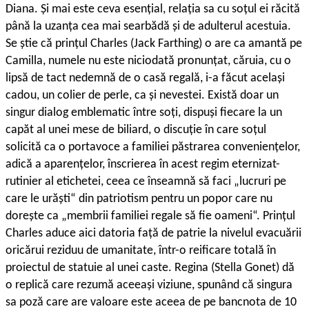
Diana. Și mai este ceva esențial, relația sa cu soțul ei răcită
până la uzanța cea mai searbădă și de adulterul acestuia.
Se știe că prințul Charles (Jack Farthing) o are ca amantă pe
Camilla, numele nu este niciodată pronunțat, căruia, cu o
lipsă de tact nedemnă de o casă regală, i-a făcut același
cadou, un colier de perle, ca și nevestei. Există doar un
singur dialog emblematic între soți, dispuși fiecare la un
capăt al unei mese de biliard, o discuție în care soțul
solicită ca o portavoce a familiei păstrarea conveniențelor,
adică a aparențelor, înscrierea în acest regim eternizat-
rutinier al etichetei, ceea ce înseamnă să faci „lucruri pe
care le urăști“ din patriotism pentru un popor care nu
dorește ca „membrii familiei regale să fie oameni“. Prințul
Charles aduce aici datoria față de patrie la nivelul evacuării
oricărui reziduu de umanitate, într-o reificare totală în
proiectul de statuie al unei caste. Regina (Stella Gonet) dă
o replică care rezumă aceeași viziune, spunând că singura
sa poză care are valoare este aceea de pe bancnota de 10