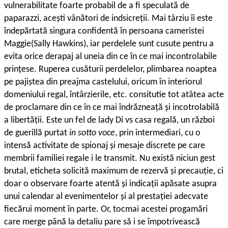
vulnerabilitate foarte probabil de a fi speculată de
paparazzi, acești vânători de indsicreții. Mai târziu îi este
îndepărtată singura confidentă în persoana cameristei
Maggie(Sally Hawkins), iar perdelele sunt cusute pentru a
evita orice derapaj al uneia din ce în ce mai incontrolabile
prințese. Ruperea cusăturii perdelelor, plimbarea noaptea
pe pajiștea din preajma castelului, oricum în interiorul
domeniului regal, întârzierile, etc. consitutie tot atâtea acte
de proclamare din ce în ce mai îndrăzneață și incotrolabilă
a libertății. Este un fel de lady Di vs casa regală, un război
de guerillă purtat
in sotto voce
, prin intermediari, cu o
intensă activitate de spionaj și mesaje discrete pe care
membrii familiei regale i le transmit. Nu există niciun gest
brutal, eticheta solicită maximum de rezervă și precauție, ci
doar o observare foarte atentă și indicații apăsate asupra
unui calendar al evenimentelor și al prestației adecvate
fiecărui moment în parte. Or, tocmai acestei progamări
care merge până la detaliu pare să i se împotrivească