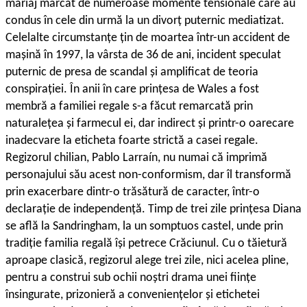
mariaj marcat de numeroase momente tensionale care au
condus în cele din urmă la un divorț puternic mediatizat.
Celelalte circumstanțe țin de moartea într-un accident de
mașină în 1997, la vârsta de 36 de ani, incident speculat
puternic de presa de scandal și amplificat de teoria
conspirației. În anii în care prințesa de Wales a fost
membră a familiei regale s-a făcut remarcată prin
naturalețea și farmecul ei, dar indirect și printr-o oarecare
inadecvare la eticheta foarte strictă a casei regale.
Regizorul chilian, Pablo Larraín, nu numai că imprimă
personajului său acest non-conformism, dar îl transformă
prin exacerbare dintr-o trăsătură de caracter, într-o
declarație de independență. Timp de trei zile prințesa Diana
se află la Sandringham, la un somptuos castel, unde prin
tradiție familia regală își petrece Crăciunul. Cu o tăietură
aproape clasică, regizorul alege trei zile, nici acelea pline,
pentru a construi sub ochii noștri drama unei ființe
însingurate, prizonieră a conveniențelor și etichetei