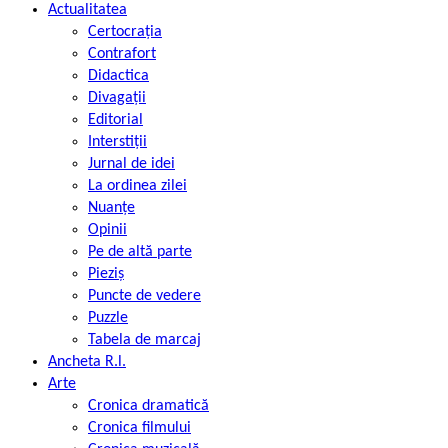
Actualitatea
Certocrația
Contrafort
Didactica
Divagații
Editorial
Interstiții
Jurnal de idei
La ordinea zilei
Nuanțe
Opinii
Pe de altă parte
Pieziș
Puncte de vedere
Puzzle
Tabela de marcaj
Ancheta R.l.
Arte
Cronica dramatică
Cronica filmului