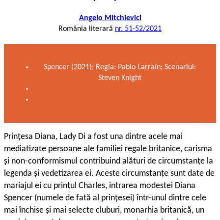
Angelo Mitchievici
România literară
nr. 51-52/2021
Spencer (2021); Regia: Pablo Larraín; Scenariul:
Steven Knight
P
rințesa Diana, Lady Di a fost una dintre acele mai
mediatizate persoane ale familiei regale britanice, carisma
și non-conformismul contribuind alături de circumstanțe la
legenda și vedetizarea ei. Aceste circumstanțe sunt date de
mariajul ei cu prințul Charles, intrarea modestei Diana
Spencer (numele de fată al prințesei) într-unul dintre cele
mai închise și mai selecte cluburi, monarhia britanică, un