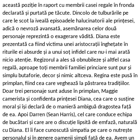
această poziție în raport cu membrii casei regale în fronda
declarată și purtată pe tăcute. Dincolo de tulburările pe
care le scot la iveală episoadele halucinatorii ale prințesei,
adică o nevroză avansată, asemănarea celor două
personaje reprezintă o exagerare vădită. Diana este
prezentată ca fiind victima unei aristocrații înghețate în
riturile ei absurde și a unui soț infidel care nu-i mai arată
nicio atenție. Regizorul a ales să obnubileze și altfel casa
regală, aproape toți membrii familiei princiare sunt pur și
simplu butaforie, decor și nimic altceva. Regina este pusă în
primplan, fiind cea care veghează la păstrarea tradițiilor.
Doar trei personaje sunt aduse în primplan, Maggie
camerista și confidenta prințesei Diana, cea care o susține
moral și își declară de o manieră ambiguă dragostea față
de ea. Apoi Darren (Sean Harris), cel care conduce echipa
de bucătari și care are o discuție lipsită de emfază, naturală
cu Diana. El îi face cunoscută simpatia pe care o nutrește
personalul și în genere oamenii simpli față de ea. Avem un