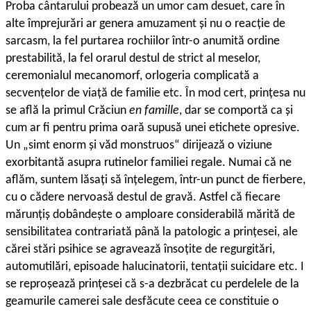
Proba cântarului probează un umor cam desuet, care în
alte împrejurări ar genera amuzament și nu o reacție de
sarcasm, la fel purtarea rochiilor într-o anumită ordine
prestabilită, la fel orarul destul de strict al meselor,
ceremonialul mecanomorf, orlogeria complicată a
secvențelor de viață de familie etc. În mod cert, prințesa nu
se află la primul Crăciun
en famille
, dar se comportă ca și
cum ar fi pentru prima oară supusă unei etichete opresive.
Un „simt enorm și văd monstruos“ dirijează o viziune
exorbitantă asupra rutinelor familiei regale. Numai că ne
aflăm, suntem lăsați să înțelegem, într-un punct de fierbere,
cu o cădere nervoasă destul de gravă. Astfel că fiecare
mărunțiș dobândește o amploare considerabilă mărită de
sensibilitatea contrariată până la patologic a prințesei, ale
cărei stări psihice se agravează însoțite de regurgitări,
automutilări, episoade halucinatorii, tentații suicidare etc. I
se reproșează prințesei că s-a dezbrăcat cu perdelele de la
geamurile camerei sale desfăcute ceea ce constituie o