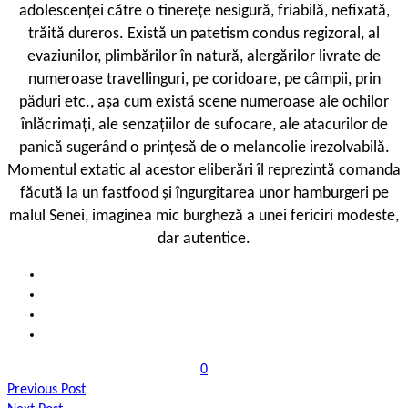
adolescenței către o tinerețe nesigură, friabilă, nefixată,
trăită dureros. Există un patetism condus regizoral, al
evaziunilor, plimbărilor în natură, alergărilor livrate de
numeroase travellinguri, pe coridoare, pe câmpii, prin
păduri etc., așa cum există scene numeroase ale ochilor
înlăcrimați, ale senzațiilor de sufocare, ale atacurilor de
panică sugerând o prințesă de o melancolie irezolvabilă.
Momentul extatic al acestor eliberări îl reprezintă comanda
făcută la un fastfood și îngurgitarea unor hamburgeri pe
malul Senei, imaginea mic burgheză a unei fericiri modeste,
dar autentice.
0
Previous Post