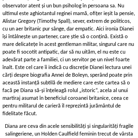
observator atent și un bun psiholog în persoana sa. Nu
ultimul este aghiotantul reginei mamă, ofițer ieșit la pensie,
Alistar Gregory (Timothy Spall), sever, extrem de politicos,
cu un aer britanic pur sânge, dar empatic. Aici ironia Dianei
își întâlnește un partener, care știe să o conțină. Există o
mare delicatețe în acest gentleman militar, singurul care nu
poate fi socotit antipatic, dar să nu uităm, el nu este cu
adevărat parte a familiei, ci un servitor pe un nivel foarte
înalt. Este cel care îi indică cu discreție Dianei lectura unei
cărți despre biografia Annei de Boleyn, sperând poate prin
această instanță subtilă de mediere care este cartea să o
facă pe Diana să-și înțeleagă rolul „istoric“, acela al unui
martiraj asumat în beneficiul coroanei britanice, ceea ce
pentru militarul de carieră îl reprezintă jurământul de
fidelitate făcut.
D
iana are ceva din acele sensibilități și singularități fragile
salingeriene, un Holden Caulfield feminin trecut de vârsta