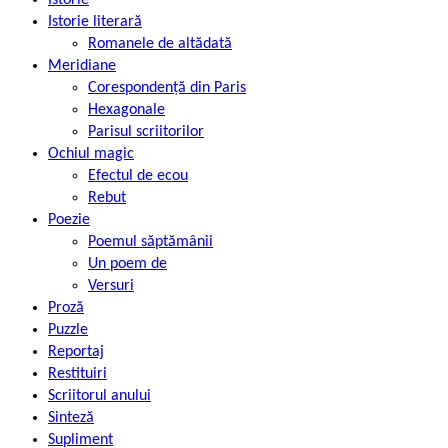
Istorie literară
Romanele de altădată
Meridiane
Corespondență din Paris
Hexagonale
Parisul scriitorilor
Ochiul magic
Efectul de ecou
Rebut
Poezie
Poemul săptămânii
Un poem de
Versuri
Proză
Puzzle
Reportaj
Restituiri
Scriitorul anului
Sinteză
Supliment