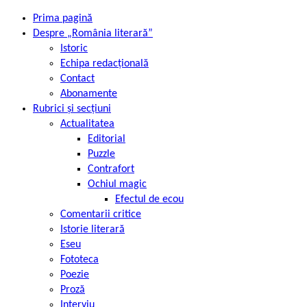
Prima pagină
Despre „România literară”
Istoric
Echipa redacțională
Contact
Abonamente
Rubrici și secțiuni
Actualitatea
Editorial
Puzzle
Contrafort
Ochiul magic
Efectul de ecou
Comentarii critice
Istorie literară
Eseu
Fototeca
Poezie
Proză
Interviu