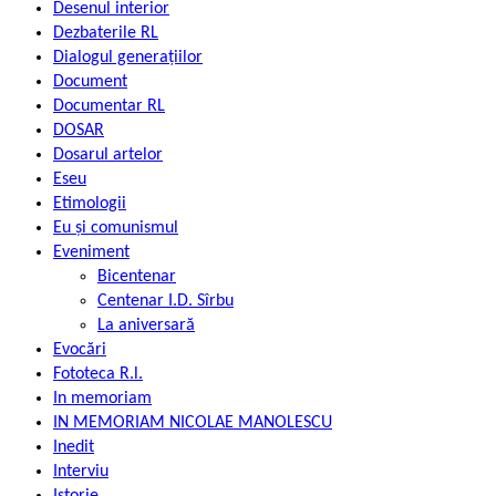
Desenul interior
Dezbaterile RL
Dialogul generațiilor
Document
Documentar RL
DOSAR
Dosarul artelor
Eseu
Etimologii
Eu și comunismul
Eveniment
Bicentenar
Centenar I.D. Sîrbu
La aniversară
Evocări
Fototeca R.l.
In memoriam
IN MEMORIAM NICOLAE MANOLESCU
Inedit
Interviu
Istorie