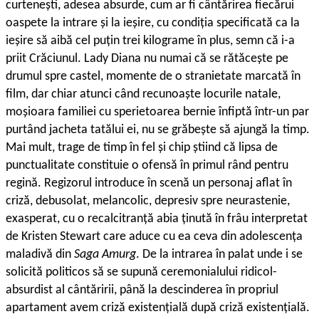
curtenești, adesea absurde, cum ar fi cântărirea fiecărui
oaspete la intrare și la ieșire, cu condiția specificată ca la
ieșire să aibă cel puțin trei kilograme în plus, semn că i-a
priit Crăciunul. Lady Diana nu numai că se rătăcește pe
drumul spre castel, momente de o stranietate marcată în
film, dar chiar atunci când recunoaște locurile natale,
moșioara familiei cu sperietoarea bernie înfiptă într-un par
purtând jacheta tatălui ei, nu se grăbește să ajungă la timp.
Mai mult, trage de timp în fel și chip știind că lipsa de
punctualitate constituie o ofensă în primul rând pentru
regină. Regizorul introduce în scenă un personaj aflat în
criză, debusolat, melancolic, depresiv spre neurastenie,
exasperat, cu o recalcitranță abia ținută în frâu interpretat
de Kristen Stewart care aduce cu ea ceva din adolescența
maladivă din
Saga Amurg
. De la intrarea în palat unde i se
solicită politicos să se supună ceremonialului ridicol-
absurdist al cântăririi, până la descinderea în propriul
apartament avem criză existențială după criză existențială.