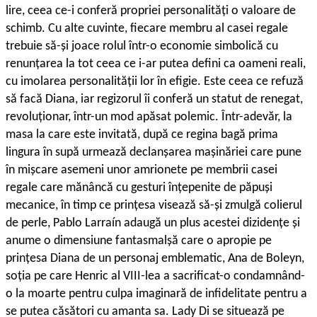
lire, ceea ce-i conferă propriei personalități o valoare de
schimb. Cu alte cuvinte, fiecare membru al casei regale
trebuie să-și joace rolul într-o economie simbolică cu
renunțarea la tot ceea ce i-ar putea defini ca oameni reali,
cu imolarea personalității lor în efigie. Este ceea ce refuză
să facă Diana, iar regizorul îi conferă un statut de renegat,
revoluționar, într-un mod apăsat polemic. Într-adevăr, la
masa la care este invitată, după ce regina bagă prima
lingura în supă urmează declanșarea mașinăriei care pune
în mișcare asemeni unor amrionete pe membrii casei
regale care mănâncă cu gesturi înțepenite de păpuși
mecanice, în timp ce prințesa visează să-și zmulgă colierul
de perle, Pablo Larraín adaugă un plus acestei dizidențe și
anume o dimensiune fantasmalșă care o apropie pe
prințesa Diana de un personaj emblematic, Ana de Boleyn,
soția pe care Henric al VIII-lea a sacrificat-o condamnând-
o la moarte pentru culpa imaginară de infidelitate pentru a
se putea căsători cu amanta sa. Lady Di se situează pe