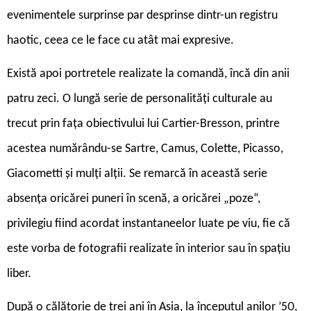
evenimentele surprinse par desprinse dintr-un registru
haotic, ceea ce le face cu atât mai expresive.
E
xistă apoi portretele realizate la comandă, încă din anii
patru zeci. O lungă serie de personalități culturale au
trecut prin fața obiectivului lui Cartier-Bresson, printre
acestea numărându-se Sartre, Camus, Colette, Picasso,
Giacometti și mulți alții. Se remarcă în această serie
absența oricărei puneri în scenă, a oricărei „poze“,
privilegiu fiind acordat instantaneelor luate pe viu, fie că
este vorba de fotografii realizate în interior sau în spațiu
liber.
După o călătorie de trei ani în Asia, la începutul anilor ’50,