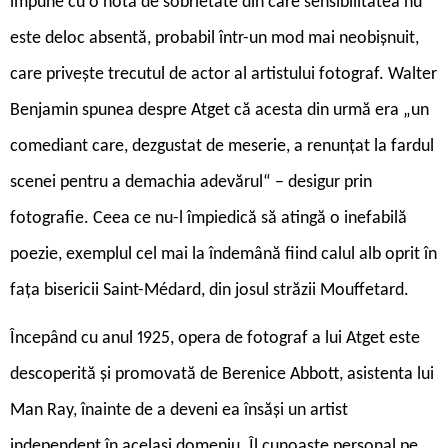
impune cu o notă de sobrietate din care sensibilitatea nu
este deloc absentă, probabil într-un mod mai neobișnuit,
care privește trecutul de actor al artistului fotograf. Walter
Benjamin spunea despre Atget că acesta din urmă era „un
comediant care, dezgustat de meserie, a renunțat la fardul
scenei pentru a demachia adevărul“ – desigur prin
fotografie. Ceea ce nu-l împiedică să atingă o inefabilă
poezie, exemplul cel mai la îndemână fiind calul alb oprit în
fața bisericii Saint-Médard, din josul străzii Mouffetard.
Începând cu anul 1925, opera de fotograf a lui Atget este
descoperită și promovată de Berenice Abbott, asistenta lui
Man Ray, înainte de a deveni ea însăși un artist
independent în același domeniu. Îl cunoaște personal pe