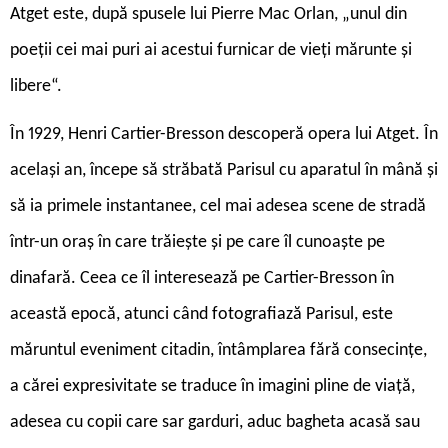
Atget este, după spusele lui Pierre Mac Orlan, „unul din
poeții cei mai puri ai acestui furnicar de vieți mărunte și
libere“.
În 1929, Henri Cartier-Bresson descoperă opera lui Atget. În
același an, începe să străbată Parisul cu aparatul în mână și
să ia primele instantanee, cel mai adesea scene de stradă
într-un oraș în care trăiește și pe care îl cunoaște pe
dinafară. Ceea ce îl interesează pe Cartier-Bresson în
această epocă, atunci când fotografiază Parisul, este
măruntul eveniment citadin, întâmplarea fără consecințe,
a cărei expresivitate se traduce în imagini pline de viață,
adesea cu copii care sar garduri, aduc bagheta acasă sau