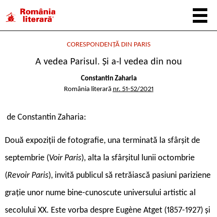
CORESPONDENȚĂ DIN PARIS
A vedea Parisul. Și a-l vedea din nou
Constantin Zaharia
România literară
nr. 51-52/2021
de Constantin Zaharia:
D
ouă expoziții de fotografie, una terminată la sfârșit de
septembrie (
Voir Paris
), alta la sfârșitul lunii octombrie
(
Revoir Paris
), invită publicul să retrăiască pasiuni pariziene
grație unor nume bine-cunoscute universului artistic al
secolului XX. Este vorba despre Eugène Atget (1857-1927) și