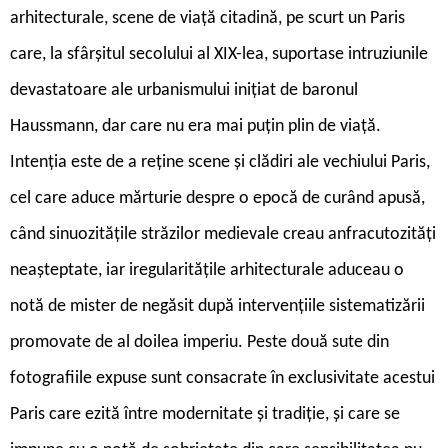
arhitecturale, scene de viață citadină, pe scurt un Paris
care, la sfârșitul secolului al XIX-lea, suportase intruziunile
devastatoare ale urbanismului inițiat de baronul
Haussmann, dar care nu era mai puțin plin de viață.
Intenția este de a reține scene și clădiri ale vechiului Paris,
cel care aduce mărturie despre o epocă de curând apusă,
când sinuozitățile străzilor medievale creau anfracutozități
neașteptate, iar iregularitățile arhitecturale aduceau o
notă de mister de negăsit după intervențiile sistematizării
promovate de al doilea imperiu. Peste două sute din
fotografiile expuse sunt consacrate în exclusivitate acestui
Paris care ezită între modernitate și tradiție, și care se