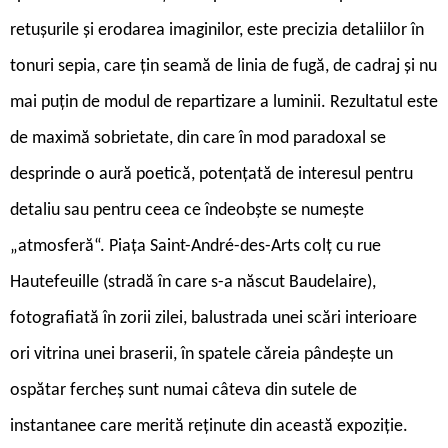
retușurile și erodarea imaginilor, este precizia detaliilor în
tonuri sepia, care țin seamă de linia de fugă, de cadraj și nu
mai puțin de modul de repartizare a luminii. Rezultatul este
de maximă sobrietate, din care în mod paradoxal se
desprinde o aură poetică, potențată de interesul pentru
detaliu sau pentru ceea ce îndeobște se numește
„atmosferă“. Piața Saint-André-des-Arts colț cu rue
Hautefeuille (stradă în care s-a născut Baudelaire),
fotografiată în zorii zilei, balustrada unei scări interioare
ori vitrina unei braserii, în spatele căreia pândește un
ospătar fercheș sunt numai câteva din sutele de
instantanee care merită reținute din această expoziție.