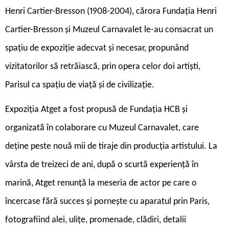
Henri Cartier-Bresson (1908-2004), cărora Fundația Henri
Cartier-Bresson și Muzeul Carnavalet le-au consacrat un
spațiu de expoziție adecvat și necesar, propunând
vizitatorilor să retrăiască, prin opera celor doi artiști,
Parisul ca spațiu de viață și de civilizație.
Expoziția Atget a fost propusă de Fundația HCB și
organizată în colaborare cu Muzeul Carnavalet, care
deține peste nouă mii de tiraje din producția artistului. La
vârsta de treizeci de ani, după o scurtă experiență în
marină, Atget renunță la meseria de actor pe care o
încercase fără succes și pornește cu aparatul prin Paris,
fotografiind alei, ulițe, promenade, clădiri, detalii