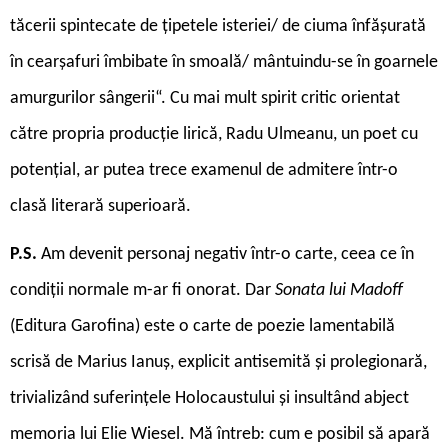
tăcerii spintecate de țipetele isteriei/ de ciuma înfășurată
în cearșafuri îmbibate în smoală/ mântuindu-se în goarnele
amurgurilor sângerii“. Cu mai mult spirit critic orientat
către propria producție lirică, Radu Ulmeanu, un poet cu
potențial, ar putea trece examenul de admitere într-o
clasă literară superioară.
P.S.
Am devenit personaj negativ într-o carte, ceea ce în
condiții normale m-ar fi onorat. Dar
Sonata lui Madoff
(Editura Garofina) este o carte de poezie lamentabilă
scrisă de Marius Ianuș, explicit antisemită și prolegionară,
trivializând suferințele Holocaustului și insultând abject
memoria lui Elie Wiesel. Mă întreb: cum e posibil să apară