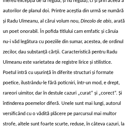
mereu excepția de la regulă, și nu regula), ci și prin aceea a
autorilor de planul doi. Printre aceștia din urmă se numără
și Radu Ulmeanu, al cărui volum nou,
Dincolo de abis
, arată
un poet onorabil. În pofida titlului cam emfatic și căruia
nu-i văd legătura cu poeziile din sumar, acestea, de ordinul
zecilor, dau substanță cărții. Caracteristică pentru Radu
Ulmeanu este varietatea de registre lirice și stilistice.
Poetul intră cu ușurință în diferite structuri și formate
poetice, ilustrându-le fără poticniri, într-un mod, e drept,
rareori uimitor, dar în destule cazuri „curat“ și „corect“. Și
întinderea poemelor diferă. Unele sunt mai lungi, autorul
versificând cu o vădită plăcere pe parcursul mai multor
strofe, altele sunt foarte scurte, reduse, în câteva cazuri, la