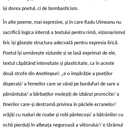
își dorea poetul, ci de bombasticism.
În alte poeme, mai expresive, și în care Radu Ulmeanu nu
sacrifică logica internă a textului pentru rimă, vizionarismul
liric își găsește structura adecvată pentru expresia lirică.
Poetul își urmărește viziunile și se lasă exprimat de ele,
textul căpătând intensitate și plasticitate, ca în aceste
două strofe din
Anotimpuri
: „e o împărăție a poeților
disperați/ a femeilor care se vând pe burdufuri de sare a
pământului/ a bărbaților moleșiți de izbânzi prorocite/ a
tinerilor care-și destramă privirea în pâclele ecranelor/
vrăjiți cu nuduri de roabe și robi pântecoși/ a bătrânilor cu
ochii pierduți în albeața neguroasă a viitorului// e tărâmul