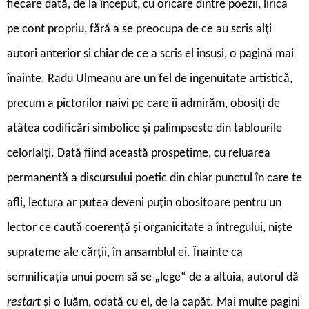
fiecare dată, de la început, cu oricare dintre poezii, lirica
pe cont propriu, fără a se preocupa de ce au scris alți
autori anterior și chiar de ce a scris el însuși, o pagină mai
înainte. Radu Ulmeanu are un fel de ingenuitate artistică,
precum a pictorilor naivi pe care îi admirăm, obosiți de
atâtea codificări simbolice și palimpseste din tablourile
celorlalți. Dată fiind această prospețime, cu reluarea
permanentă a discursului poetic din chiar punctul în care te
afli, lectura ar putea deveni puțin obositoare pentru un
lector ce caută coerență și organicitate a întregului, niște
suprateme ale cărții, în ansamblul ei. Înainte ca
semnificația unui poem să se „lege“ de a altuia, autorul dă
restart
și o luăm, odată cu el, de la capăt. Mai multe pagini