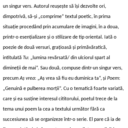
un singur vers. Autorul reușește să își dezvolte ori,
dimpotrivă, să-și „comprime“ textul poetic, în prima
situație procedând prin acumulare de imagini, în a doua,
printr-o esențializare și o stilizare de tip oriental. Iată o
poezie de două versuri, grațioasă și primăvăratică,
intitulată
Tu
: „lumina revărsată/ din ulciorul spart al
dimineții de mai“. Sau două, compuse dintr-un singur vers,
precum
Aș vrea
: „Aș vrea să fiu eu duminica ta“, și
Poem
:
„Genuină e pulberea morții“. Cu o tematică foarte variată,
care și ea susține interesul cititorului, poetul trece de la
tema unui poem la cea a textului următor fără ca
succesiunea să se organizeze într-o serie. El pare că ia de