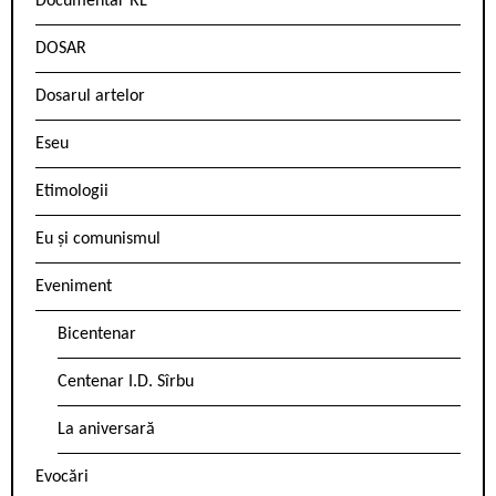
Documentar RL
DOSAR
Dosarul artelor
Eseu
Etimologii
Eu și comunismul
Eveniment
Bicentenar
Centenar I.D. Sîrbu
La aniversară
Evocări