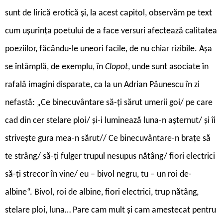
sunt de lirică erotică și, la acest capitol, observăm pe text
cum ușurința poetului de a face versuri afectează calitatea
poeziilor, făcându-le uneori facile, de nu chiar rizibile. Așa
se întâmplă, de exemplu, în
Clopot
, unde sunt asociate în
rafală imagini disparate, ca la un Adrian Păunescu în zi
nefastă: „Ce binecuvântare să-ți sărut umerii goi/ pe care
cad din cer stelare ploi/ și-i luminează luna-n așternut/ și îi
strivește gura mea-n sărut// Ce binecuvântare-n brațe să
te strâng/ să-ți fulger trupul nesupus nătâng/ fiori electrici
să-ți strecor în vine/ eu – bivol negru, tu – un roi de-
albine“. Bivol, roi de albine, fiori electrici, trup nătâng,
stelare ploi, luna… Pare cam mult și cam amestecat pentru