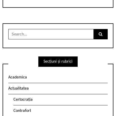
Search
for:
Secțiuni și rubrici
Academica
Actualitatea
Certocrația
Contrafort