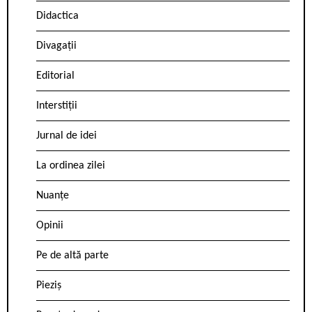
Didactica
Divagații
Editorial
Interstiții
Jurnal de idei
La ordinea zilei
Nuanțe
Opinii
Pe de altă parte
Pieziș