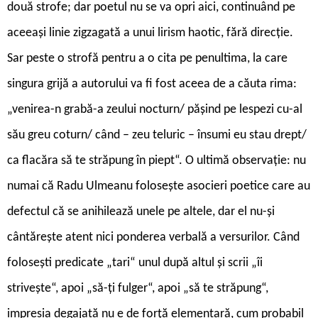
două strofe; dar poetul nu se va opri aici, continuând pe
aceeași linie zigzagată a unui lirism haotic, fără direcție.
Sar peste o strofă pentru a o cita pe penultima, la care
singura grijă a autorului va fi fost aceea de a căuta rima:
„venirea-n grabă-a zeului nocturn/ pășind pe lespezi cu-al
său greu coturn/ când – zeu teluric – însumi eu stau drept/
ca flacăra să te străpung în piept“. O ultimă observație: nu
numai că Radu Ulmeanu folosește asocieri poetice care au
defectul că se anihilează unele pe altele, dar el nu-și
cântărește atent nici ponderea verbală a versurilor. Când
folosești predicate „tari“ unul după altul și scrii „îi
strivește“, apoi „să-ți fulger“, apoi „să te străpung“,
impresia degajată nu e de forță elementară, cum probabil