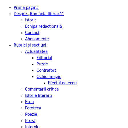
Prima pagină
Despre „România literară”
Istoric
Echipa redacțională
Contact
Abonamente
Rubrici și secțiuni
Actualitatea
Editorial
Puzzle
Contrafort
Ochiul magic
Efectul de ecou
Comentarii critice
Istorie literară
Eseu
Fototeca
Poezie
Proză
Interviu