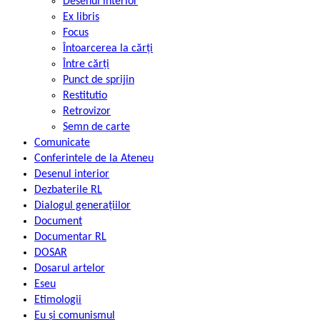
Desenul interior
Ex libris
Focus
Întoarcerea la cărți
Între cărți
Punct de sprijin
Restitutio
Retrovizor
Semn de carte
Comunicate
Conferintele de la Ateneu
Desenul interior
Dezbaterile RL
Dialogul generațiilor
Document
Documentar RL
DOSAR
Dosarul artelor
Eseu
Etimologii
Eu și comunismul