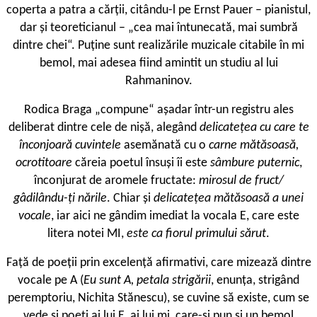
coperta a patra a cărții, citându-l pe Ernst Pauer – pianistul,
dar și teoreticianul – „cea mai întunecată, mai sumbră
dintre chei“. Puține sunt realizările muzicale citabile în mi
bemol, mai adesea fiind amintit un studiu al lui
Rahmaninov.
Rodica Braga „compune“ așadar într-un registru ales
deliberat dintre cele de nișă, alegând
delicatețea cu care te
înconjoară cuvintele
asemănată cu o
carne mătăsoasă,
ocrotitoare
căreia poetul însuși îi este
sâmbure puternic
,
înconjurat de aromele fructate:
mirosul de fruct/
gâdilându-ți nările
. Chiar și
delicatețea mătăsoasă a unei
vocale
, iar aici ne gândim imediat la vocala E, care este
litera notei MI,
este ca fiorul primului sărut
.
Față de poeții prin excelență afirmativi, care mizează dintre
vocale pe A (
Eu sunt A, petala strigării
, enunța, strigând
peremptoriu, Nichita Stănescu), se cuvine să existe, cum se
vede și poeți ai lui E, ai lui mi, care-și pun și un bemol