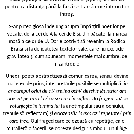
pentru ca distanța până la fa să se transforme într-un ton
întreg.
S-ar putea glosa îndelung asupra împărțirii poeților pe
vocale, de la cei de A la cei de E și, din păcate, la marea
masă a celor de U. Dar e potrivit să revenim la Rodica
Braga și la delicatețea textelor sale, care nu exclude
gravitatea și cum spuneam, momentele mai sumbre, de
mizantropie.
Uneori poeta abstractizează comunicarea, sensul devine
mai greu de prins, interpretările posibile se multiplică:
în
anotimpul celui de al/ treilea ochi/ deschis lăuntric/ am
lunecat pe raza lui/ cu spaima în suflet
. Un
fraged ou/ se
rotunjește în lumina lui
(a anotimpului sau a ochiului,
trebuie să reflectăm)
și eclozează/ în explozii repetate/ prin
care trec
. Oul fraged care eclozează cu repetiție, ca o
mitralieră a facerii, se dorește desigur simbolul unui
big-