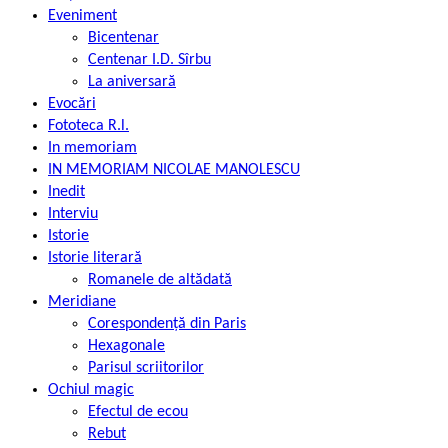
Eveniment
Bicentenar
Centenar I.D. Sîrbu
La aniversară
Evocări
Fototeca R.l.
In memoriam
IN MEMORIAM NICOLAE MANOLESCU
Inedit
Interviu
Istorie
Istorie literară
Romanele de altădată
Meridiane
Corespondență din Paris
Hexagonale
Parisul scriitorilor
Ochiul magic
Efectul de ecou
Rebut