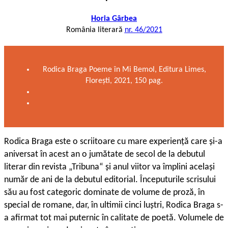
Horia Gârbea
România literară
nr. 46/2021
Rodica Braga Poeme în Mi Bemol, Editura Limes,
Florești, 2021, 150 pag.
R
odica Braga este o scriitoare cu mare experiență care și-a
aniversat în acest an o jumătate de secol de la debutul
literar din revista „Tribuna“ și anul viitor va împlini același
număr de ani de la debutul editorial. Începuturile scrisului
său au fost categoric dominate de volume de proză, în
special de romane, dar, în ultimii cinci luștri, Rodica Braga s-
a afirmat tot mai puternic în calitate de poetă. Volumele de