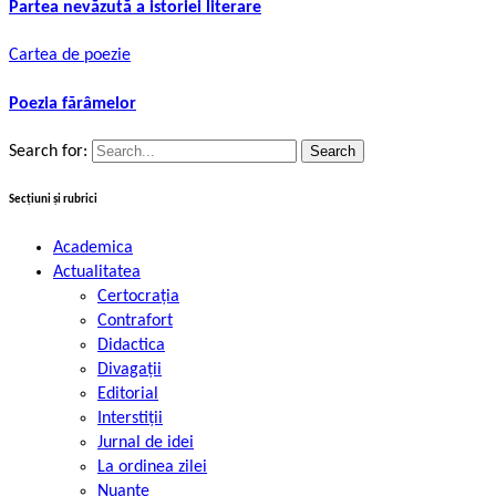
Partea nevăzută a istoriei literare
Cartea de poezie
Poezia fărâmelor
Search for:
Secțiuni și rubrici
Academica
Actualitatea
Certocrația
Contrafort
Didactica
Divagații
Editorial
Interstiții
Jurnal de idei
La ordinea zilei
Nuanțe