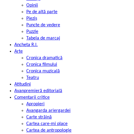
Opinii
Pe de altă parte
Pieziș
Puncte de vedere
Puzzle
Tabela de marcaj
Ancheta R.l.
Arte
Cronica dramatică
Cronica filmului
Cronica muzicală
Teatru
Atitudini
Avanpremieră editorială
Comentarii critice
Apropieri
Avangarda ariergardei
Carte străină
Cartea care-mi place
Cartea de antropologie