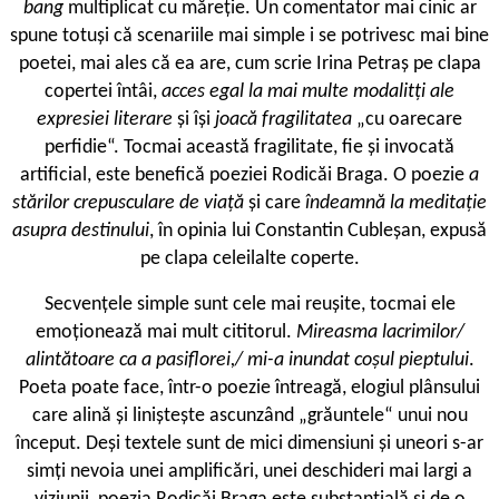
bang
multiplicat cu măreție. Un comentator mai cinic ar
spune totuși că scenariile mai simple i se potrivesc mai bine
poetei, mai ales că ea are, cum scrie Irina Petraș pe clapa
copertei întâi,
acces egal la mai multe modalitți ale
expresiei literare
și își
joacă fragilitatea
„cu oarecare
perfidie“. Tocmai această fragilitate, fie și invocată
artificial, este benefică poeziei Rodicăi Braga. O poezie
a
stărilor crepusculare de viață
și care
îndeamnă la meditație
asupra destinului
, în opinia lui Constantin Cubleșan, expusă
pe clapa celeilalte coperte.
Secvențele simple sunt cele mai reușite, tocmai ele
emoționează mai mult cititorul.
Mireasma lacrimilor/
alintătoare ca a pasiflorei,/ mi-a inundat coșul pieptului
.
Poeta poate face, într-o poezie întreagă, elogiul plânsului
care alină și liniștește ascunzând „grăuntele“ unui nou
început. Deși textele sunt de mici dimensiuni și uneori s-ar
simți nevoia unei amplificări, unei deschideri mai largi a