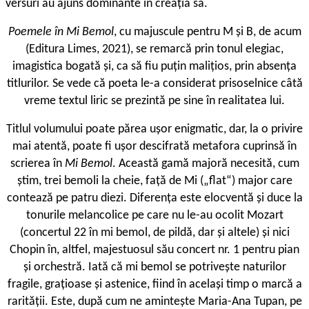
versuri au ajuns dominante în creația sa.
Poemele în Mi Bemol
, cu majuscule pentru M și B, de acum
(Editura Limes, 2021), se remarcă prin tonul elegiac,
imagistica bogată și, ca să fiu puțin malițios, prin absența
titlurilor. Se vede că poeta le-a considerat prisoselnice câtă
vreme textul liric se prezintă pe sine în realitatea lui.
Titlul volumului poate părea ușor enigmatic, dar, la o privire
mai atentă, poate fi ușor descifrată metafora cuprinsă în
scrierea în
Mi Bemol
. Această gamă majoră necesită, cum
știm, trei bemoli la cheie, față de Mi („flat“) major care
contează pe patru diezi. Diferența este elocventă și duce la
tonurile melancolice pe care nu le-au ocolit Mozart
(concertul 22 în mi bemol, de pildă, dar și altele) și nici
Chopin în, altfel, majestuosul său concert nr. 1 pentru pian
și orchestră. Iată că mi bemol se potrivește naturilor
fragile, grațioase și astenice, fiind în același timp o marcă a
rarității. Este, după cum ne amintește Maria-Ana Tupan, pe