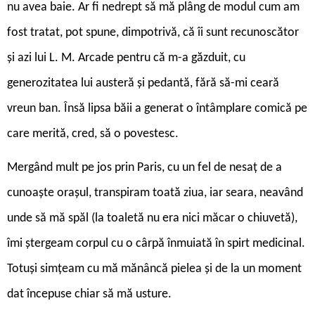
nu avea baie. Ar fi nedrept să mă plâng de modul cum am
fost tratat, pot spune, dimpotrivă, că îi sunt recunoscător
și azi lui L. M. Arcade pentru că m-a găzduit, cu
generozitatea lui austeră și pedantă, fără să-mi ceară
vreun ban. Însă lipsa băii a generat o întâmplare comică pe
care merită, cred, să o povestesc.
Mergând mult pe jos prin Paris, cu un fel de nesaț de a
cunoaște orașul, transpiram toată ziua, iar seara, neavând
unde să mă spăl (la toaletă nu era nici măcar o chiuvetă),
îmi ștergeam corpul cu o cârpă înmuiată în spirt medicinal.
Totuși simțeam cu mă mănâncă pielea și de la un moment
dat începuse chiar să mă usture.