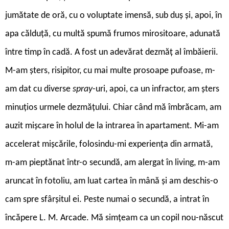
jumătate de oră, cu o voluptate imensă, sub duș și, apoi, în
apa călduță, cu multă spumă frumos mirositoare, adunată
între timp în cadă. A fost un adevărat dezmăț al îmbăierii.
M-am șters, risipitor, cu mai multe prosoape pufoase, m-
am dat cu diverse
spray
-uri, apoi, ca un infractor, am șters
minuțios urmele dezmățului. Chiar când mă îmbrăcam, am
auzit mișcare în holul de la intrarea în apartament. Mi-am
accelerat mișcările, folosindu-mi experiența din armată,
m-am pieptănat într-o secundă, am alergat în living, m-am
aruncat în fotoliu, am luat cartea în mână și am deschis-o
cam spre sfârșitul ei. Peste numai o secundă, a intrat în
încăpere L. M. Arcade. Mă simțeam ca un copil nou-născut