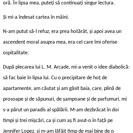
oră. În lipsa mea, puteți să continuați singur lectura.
Și mi-a îndesat cartea în mâini.
N-am putut să-l refuz, era prea hotărât, și apoi avea un
ascendent moral asupra mea, era cel care îmi oferise
ospitalitate.
După plecarea lui L. M. Arcade, mi-a venit o idee diabolică:
să fac baie în lipsa lui. Cu o precipitare de hoț de
apartamente, am căutat și am găsit baia, care, plină de
prosoape și de săpunuri, de șampoane și de parfumuri, mi
s-a părut un paradis al spălării. M-am dezbrăcat în doi
timpi și trei mișcări, ca și cum aș fi avut-o în față pe
Jennifer Lopez, și m-am lăfăit timp de mai bine de o