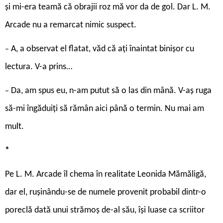
și mi-era teamă că obrajii roz mă vor da de gol. Dar L. M.
Arcade nu a remarcat nimic suspect.
A, a observat el flatat, văd că ați înaintat binișor cu
–
lectura. V-a prins…
Da, am spus eu, n-am putut să o las din mână. V-aș ruga
–
să-mi îngăduiți să rămân aici până o termin. Nu mai am
mult.
*
Pe L. M. Arcade îl chema în realitate Leonida Mămăligă,
dar el, rușinându-se de numele provenit probabil dintr-o
poreclă dată unui strămoș de-al său, își luase ca scriitor