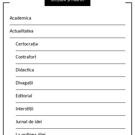
Secțiuni și rubrici
Academica
Actualitatea
Certocrația
Contrafort
Didactica
Divagații
Editorial
Interstiții
Jurnal de idei