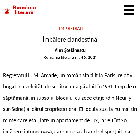
TIMP RETRĂIT
Îmbăiere clandestină
Alex Ștefănescu
România literară
nr. 46/2021
Regretatul L. M. Arcade, un român stabilit la Paris, relativ
bogat, cu veleități de scriitor, m-a găzduit în 1991, timp de o
săptămână, în subsolul blocului cu zece etaje (din Neuilly-
sur-Seine) al cărui proprietar era. El locuia sus, la nu mai țin
minte care etaj, într-un apartament de lux, iar eu într-o
încăpere întunecoasă, care nu era chiar de disprețuit, dar