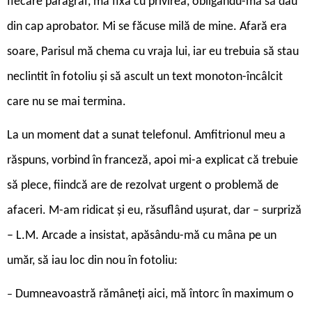
fiecare paragraf, mă fixa cu privirea, obligându-mă să dau
din cap aprobator. Mi se făcuse milă de mine. Afară era
soare, Parisul mă chema cu vraja lui, iar eu trebuia să stau
neclintit în fotoliu și să ascult un text monoton-încâlcit
care nu se mai termina.
La un moment dat a sunat telefonul. Amfitrionul meu a
răspuns, vorbind în franceză, apoi mi-a explicat că trebuie
să plece, fiindcă are de rezolvat urgent o problemă de
afaceri. M-am ridicat și eu, răsuflând ușurat, dar – surpriză
– L.M. Arcade a insistat, apăsându-mă cu mâna pe un
umăr, să iau loc din nou în fotoliu:
Dumneavoastră rămâneți aici, mă întorc în maximum o
–