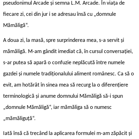
pseudonimul Arcade și semna L.M. Arcade. În viața de
fiecare zi, cei din jur i se adresau însă cu „domnule
Mămăligă“.
A doua zi, la masă, spre surprinderea mea, s-a servit și
mămăligă. M-am gândit imediat că, în cursul conversației,
s-ar putea să apară o confuzie neplăcută între numele
gazdei și numele tradiționalului aliment românesc. Ca să o
evit, am hotărât în sinea mea să recurg la o diferențiere
terminologică și anume domnului Mămăligă să-i spun
„domnule Mămăligă“, iar mămăliga să o numesc
„mămăliguță“.
Iată însă că trecând la aplicarea formulei m-am zăpăcit și