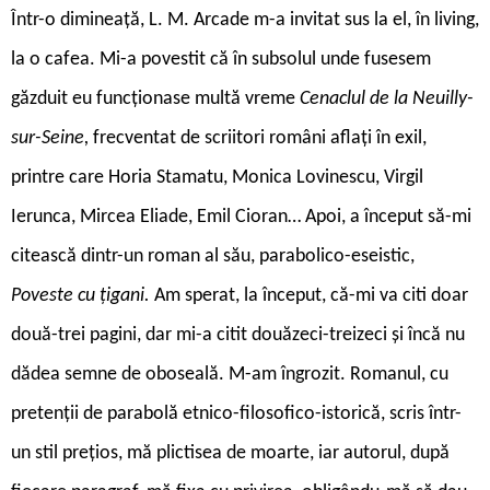
Într-o dimineață, L. M. Arcade m-a invitat sus la el, în living,
la o cafea. Mi-a povestit că în subsolul unde fusesem
găzduit eu funcționase multă vreme
Cenaclul de la Neuilly-
sur-Seine,
frecventat de scriitori români aflați în exil,
printre care Horia Stamatu, Monica Lovinescu, Virgil
Ierunca, Mircea Eliade, Emil Cioran… Apoi, a început să-mi
citească dintr-un roman al său, parabolico-eseistic,
Poveste cu țigani.
Am sperat, la început, că-mi va citi doar
două-trei pagini, dar mi-a citit douăzeci-treizeci și încă nu
dădea semne de oboseală. M-am îngrozit. Romanul, cu
pretenții de parabolă etnico-filosofico-istorică, scris într-
un stil prețios, mă plictisea de moarte, iar autorul, după