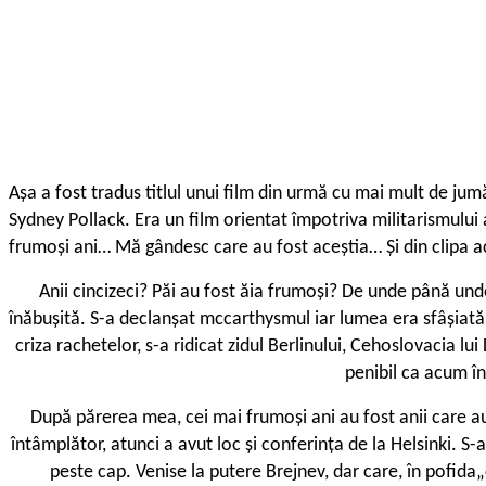
Așa a fost tradus titlul unui film din urmă cu mai mult de ju
Sydney Pollack. Era un film orientat împotriva militarismului 
frumoși ani… Mă gândesc care au fost aceștia… Și din clipa a
Anii cincizeci? Păi au fost ăia frumoși? De unde până und
înăbușită. S-a declanșat mccarthysmul iar lumea era sfâșiată 
criza rachetelor, s-a ridicat zidul Berlinului, Cehoslovacia lu
penibil ca acum în
După părerea mea, cei mai frumoși ani au fost anii care au
întâmplător, atunci a avut loc și conferința de la Helsinki. S
peste cap. Venise la putere Brejnev, dar care, în pofida„c