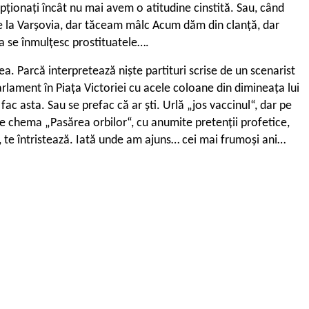
ționați încât nu mai avem o atitudine cinstită. Sau, când
e la Varșovia, dar tăceam mâlc Acum dăm din clanță, dar
așa se înmulțesc prostituatele….
a. Parcă interpretează niște partituri scrise de un scenarist
lament în Piața Victoriei cu acele coloane din dimineața lui
 asta. Sau se prefac că ar ști. Urlă „jos vaccinul“, dar pe
e chema „Pasărea orbilor“, cu anumite pretenții profetice,
 te întristează. Iată unde am ajuns… cei mai frumoși ani…