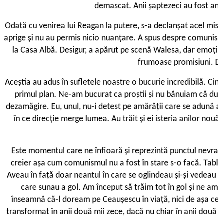
demascat. Anii șaptezeci au fost an
O
dată cu venirea lui Reagan la putere, s-a declanșat acel mis
aprige și nu au permis nicio nuanțare. A spus despre comunism 
la Casa Albă. Desigur, a apărut pe scenă Walesa, dar emoțiil
frumoase promisiuni. D
Aceștia au adus în sufletele noastre o bucurie incredibilă. C
primul plan. Ne-am bucurat ca proștii și nu bănuiam că d
dezamăgire. Eu, unul, nu-i detest pe amărâții care se adună a
în ce direcție merge lumea. Au trăit și ei isteria anilor no
E
ste momentul care ne înfioară și reprezintă punctul nevralgi
creier așa cum comunismul nu a fost în stare s-o facă. Tabl
Aveau în față doar neantul în care se oglindeau și-și vede
care sunau a gol. Am început să trăim tot în gol și ne 
înseamnă că-l doream pe Ceaușescu în viață, nici de așa cev
transformat în anii două mii zece, dacă nu chiar în anii dou