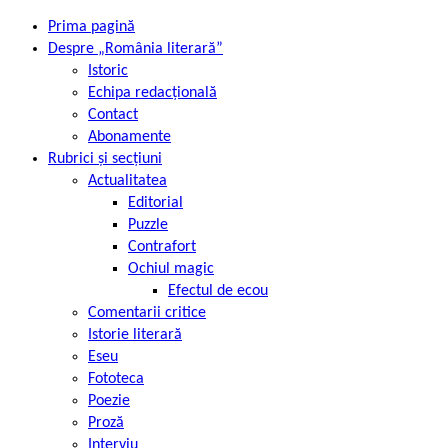
Prima pagină
Despre „România literară”
Istoric
Echipa redacțională
Contact
Abonamente
Rubrici și secțiuni
Actualitatea
Editorial
Puzzle
Contrafort
Ochiul magic
Efectul de ecou
Comentarii critice
Istorie literară
Eseu
Fototeca
Poezie
Proză
Interviu