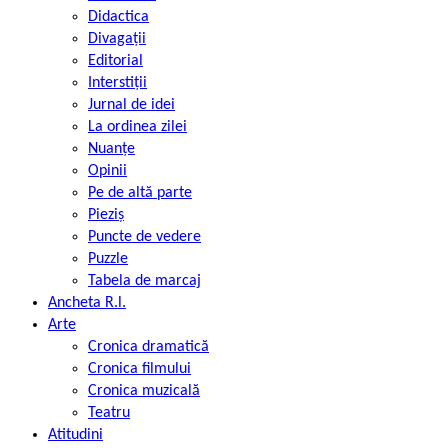
Didactica
Divagații
Editorial
Interstiții
Jurnal de idei
La ordinea zilei
Nuanțe
Opinii
Pe de altă parte
Pieziș
Puncte de vedere
Puzzle
Tabela de marcaj
Ancheta R.l.
Arte
Cronica dramatică
Cronica filmului
Cronica muzicală
Teatru
Atitudini