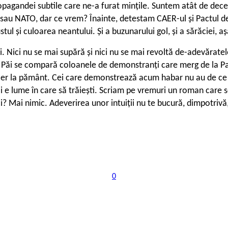
opagandei subtile care ne-a furat mințile. Suntem atât de decep
 sau NATO, dar ce vrem? Înainte, detestam CAER-ul și Pactul d
stul și culoarea neantului. Și a buzunarului gol, și a sărăciei, 
 Nici nu se mai supără și nici nu se mai revoltă de-adevăratele
 Păi se compară coloanele de demonstranți care merg de la Par
cer la pământ. Cei care demonstrează acum habar nu au de ce fac
 e lume în care să trăiești. Scriam pe vremuri un roman care s
 Mai nimic. Adeverirea unor intuiții nu te bucură, dimpotrivă,
0