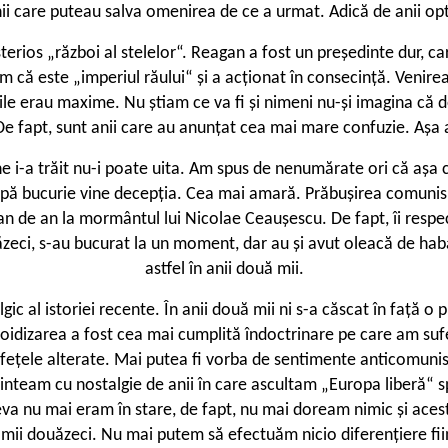
ii care puteau salva omenirea de ce a urmat. Adică de anii opt
terios „război al stelelor“. Reagan a fost un președinte dur, ca
că este „imperiul răului“ și a acționat în consecință. Venirea 
e erau maxime. Nu știam ce va fi și nimeni nu-și imagina că de 
e fapt, sunt anii care au anunțat cea mai mare confuzie. Așa 
ine i-a trăit nu-i poate uita. Am spus de nenumărate ori că așa 
upă bucurie vine decepția. Cea mai amară. Prăbușirea comunis
n de an la mormântul lui Nicolae Ceaușescu. De fapt, îi respec
uăzeci, s-au bucurat la un moment, dar au și avut oleacă de hab
astfel în anii două mii.
c al istoriei recente. În anii două mii ni s-a căscat în față o p
oidizarea a fost cea mai cumplită îndoctrinare pe care am sufe
au fețele alterate. Mai putea fi vorba de sentimente anticom
aminteam cu nostalgie de anii în care ascultam „Europa liberă“
a nu mai eram în stare, de fapt, nu mai doream nimic și acesta 
ă mii douăzeci. Nu mai putem să efectuăm nicio diferențiere fii