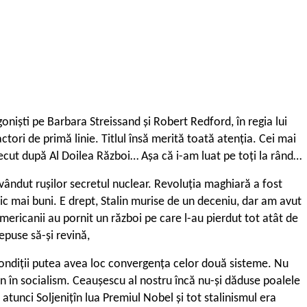
niști pe Barbara Streissand și Robert Redford, în regia lui
tori de primă linie. Titlul însă merită toată atenția. Cei mai
ecut după Al Doilea Război… Așa că i-am luat pe toți la rând…
vândut rușilor secretul nuclear. Revoluția maghiară a fost
ic mai buni. E drept, Stalin murise de un deceniu, dar am avut
 americanii au pornit un război pe care l-au pierdut tot atât de
epuse să-și revină,
 condiții putea avea loc convergența celor două sisteme. Nu
bun în socialism. Ceaușescu al nostru încă nu-și dăduse poalele
 atunci Soljenițîn lua Premiul Nobel și tot stalinismul era