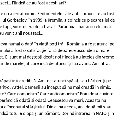
zeci… Fiindcă ce au fost acești ani?
re nu a iertat nimic. Sentimentele sale anti ­comuniste au fost
lui Gorbaciov, în 1985 la Kremlin, a coincis cu plecarea lui de
fapt, viitorul era deja trasat. Paradoxal, par anii celei mai
au venit anii nouăzeci…
ceva numai o dată în viață poți trăi. România a fost atunci pe
mului a fost o satisfacție falsă deoarece ascundea o mare
t. Ei sunt mai deștepți decât noi fiindcă au înțeles din vreme
ar de marele jaf care încă de atunci își lua avânt. Am intrat
răpastie incredibilă. Am fost atunci spălați sau bărbieriți pe
rit-o. Astfel, oamenii au început să nu mai creadă în nimic.
uniste? Care comunism? Care anticomunism? Erau doar cuvinte
 sperând că odată și odată Ceaușescu va muri. Aceasta nu
e începutul sfârșitului. Din clipa aceea, anii două mii s-au
ndcă totul e o apă și un pământ. Dorind intrarea în NATO ș în