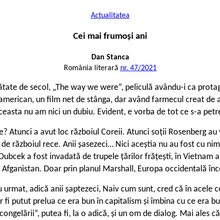
Actualitatea
Cei mai frumoşi ani
Dan Stanca
România literară
nr. 47/2021
mătate de secol, „The way we were“, peliculă avându-i ca protago
american, un film net de stânga, dar având farmecul creat de ac
ceasta nu am nici un dubiu. Evident, e vorba de tot ce s-a petr
e? Atunci a avut loc războiul Coreii. Atunci soții Rosenberg au 
de războiul rece. Anii șasezeci… Nici aceștia nu au fost cu nim
i Dubcek a fost invadată de trupele țărilor frățești, în Vietnam
 Afganistan. Doar prin planul Marshall, Europa occidentală înc
 urmat, adică anii șaptezeci, Naiv cum sunt, cred că în acele
-ar fi putut prelua ce era bun în capitalism și îmbina cu ce era 
ongelării“, putea fi, la o adică, și un om de dialog. Mai ales că