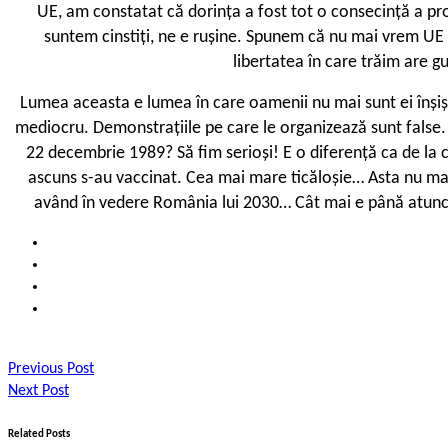
UE, am constatat că dorința a fost tot o consecință a pr
suntem cinstiți, ne e rușine. Spunem că nu mai vrem UE
libertatea în care trăim are gu
Lumea aceasta e lumea în care oamenii nu mai sunt ei înșiși.
mediocru. Demonstrațiile pe care le organizează sunt false.
22 decembrie 1989? Să fim serioși! E o diferență ca de la 
ascuns s-au vaccinat. Cea mai mare ticăloșie… Asta nu mai
având în vedere România lui 2030… Cât mai e până atunci?
Previous Post
Next Post
Related Posts