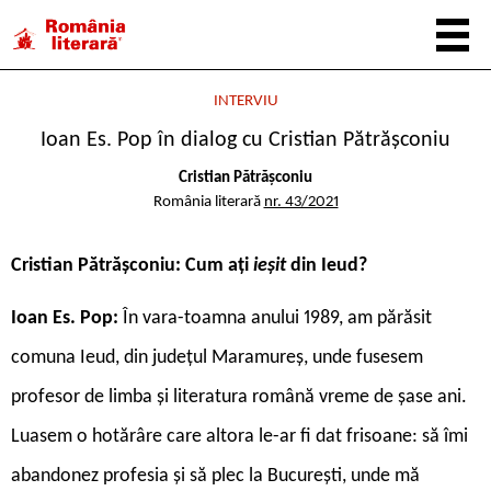
INTERVIU
Ioan Es. Pop în dialog cu Cristian Pătrășconiu
Cristian Pătrășconiu
România literară
nr. 43/2021
Cristian Pătrășconiu: Cum ați
ieșit
din Ieud?
Ioan Es. Pop:
În vara-toamna anului 1989, am părăsit
comuna Ieud, din județul Maramureș, unde fusesem
profesor de limba și literatura română vreme de șase ani.
Luasem o hotărâre care altora le-ar fi dat frisoane: să îmi
abandonez profesia și să plec la București, unde mă