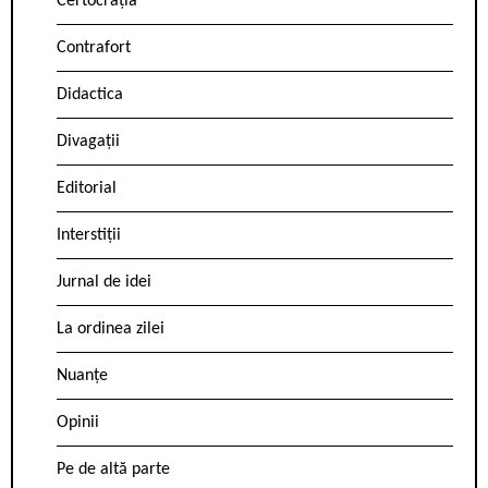
Certocrația
Contrafort
Didactica
Divagații
Editorial
Interstiții
Jurnal de idei
La ordinea zilei
Nuanțe
Opinii
Pe de altă parte