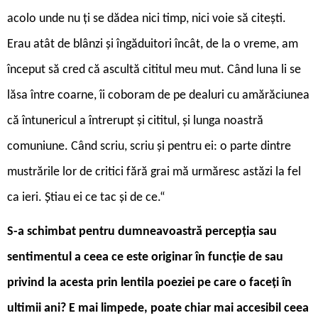
acolo unde nu ţi se dădea nici timp, nici voie să citeşti.
Erau atât de blânzi şi îngăduitori încât, de la o vreme, am
început să cred că ascultă cititul meu mut. Când luna li se
lăsa între coarne, îi coboram de pe dealuri cu amărăciunea
că întunericul a întrerupt şi cititul, şi lunga noastră
comuniune. Când scriu, scriu şi pentru ei: o parte dintre
mustrările lor de critici fără grai mă urmăresc astăzi la fel
ca ieri. Ştiau ei ce tac şi de ce.“
S-a schimbat pentru dumneavoastră percepția sau
sentimentul a ceea ce este originar în funcție de sau
privind la acesta prin lentila poeziei pe care o faceți în
ultimii ani? E mai limpede, poate chiar mai accesibil ceea