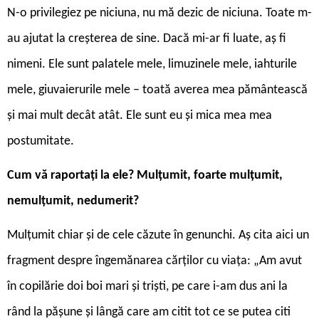
N-o privilegiez pe niciuna, nu mă dezic de niciuna. Toate m-
au ajutat la creșterea de sine. Dacă mi-ar fi luate, aș fi
nimeni. Ele sunt palatele mele, limuzinele mele, iahturile
mele, giuvaierurile mele – toată averea mea pământească
și mai mult decât atât. Ele sunt eu și mica mea mea
postumitate.
Cum vă raportați la ele? Mulțumit, foarte mulțumit,
nemulțumit, nedumerit?
Mulțumit chiar și de cele căzute în genunchi. Aș cita aici un
fragment despre îngemănarea cărților cu viața: „Am avut
în copilărie doi boi mari şi trişti, pe care i-am dus ani la
rând la păşune şi lângă care am citit tot ce se putea citi