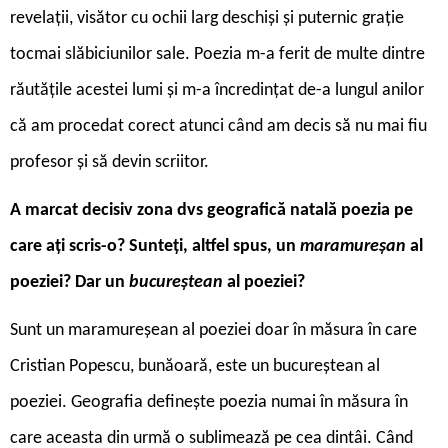
revelații, visător cu ochii larg deschiși și puternic grație
tocmai slăbiciunilor sale. Poezia m-a ferit de multe dintre
răutățile acestei lumi și m-a încredințat de-a lungul anilor
că am procedat corect atunci când am decis să nu mai fiu
profesor și să devin scriitor.
A marcat decisiv zona dvs geografică natală poezia pe
care ați scris-o? Sunteți, altfel spus, un
maramureșan
al
poeziei? Dar un
bucureștean
al poeziei?
Sunt un maramureșean al poeziei doar în măsura în care
Cristian Popescu, bunăoară, este un bucureștean al
poeziei. Geografia definește poezia numai în măsura în
care aceasta din urmă o sublimează pe cea dintâi. Când