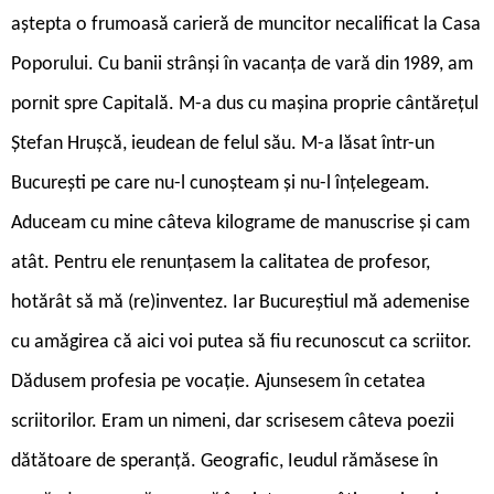
aștepta o frumoasă carieră de muncitor necalificat la Casa
Poporului. Cu banii strânși în vacanța de vară din 1989, am
pornit spre Capitală. M-a dus cu mașina proprie cântărețul
Ștefan Hrușcă, ieudean de felul său. M-a lăsat într-un
București pe care nu-l cunoșteam și nu-l înțelegeam.
Aduceam cu mine câteva kilograme de manuscrise și cam
atât. Pentru ele renunțasem la calitatea de profesor,
hotărât să mă (re)inventez. Iar Bucureștiul mă ademenise
cu amăgirea că aici voi putea să fiu recunoscut ca scriitor.
Dădusem profesia pe vocație. Ajunsesem în cetatea
scriitorilor. Eram un nimeni, dar scrisesem câteva poezii
dătătoare de speranță. Geografic, Ieudul rămăsese în