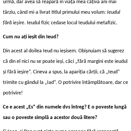
urmă, dar avea să reapară în viața mea câțiva ani mai
târziu, când mi-a livrat titlul primului meu volum:
Ieudul
fără ieșire
. Ieudul fizic cedase locul Ieudului metafizic.
Cum
nu
ați ieșit din Ieud?
Din acest al doilea Ieud nu ieșisem. Obișnuiam să sugerez
că din el nici nu se poate ieși, căci „fără margini este ieudul
și fără ieșire“. Cineva a spus, la apariția cărții, că „Ieud“
trimite cu gândul la „Iad“. O potrivire întâmplătoare, dar ce
potrivire!
Ce e acest „Es“ din numele dvs întreg? E o poveste lungă
sau o poveste simplă a acestor două litere?