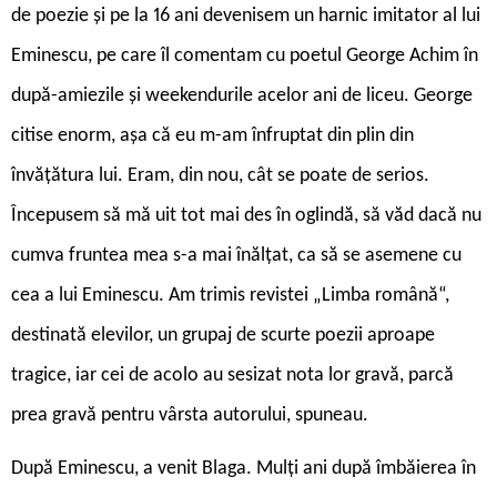
de poezie și pe la 16 ani devenisem un harnic imitator al lui
Eminescu, pe care îl comentam cu poetul George Achim în
după-amiezile și weekendurile acelor ani de liceu. George
citise enorm, așa că eu m-am înfruptat din plin din
învățătura lui. Eram, din nou, cât se poate de serios.
Începusem să mă uit tot mai des în oglindă, să văd dacă nu
cumva fruntea mea s-a mai înălțat, ca să se asemene cu
cea a lui Eminescu. Am trimis revistei „Limba română“,
destinată elevilor, un grupaj de scurte poezii aproape
tragice, iar cei de acolo au sesizat nota lor gravă, parcă
prea gravă pentru vârsta autorului, spuneau.
După Eminescu, a venit Blaga. Mulți ani după îmbăierea în