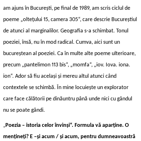
am ajuns în București, pe final de 1989, am scris ciclul de
poeme „oltețului 15, camera 305“, care descrie Bucureștiul
de atunci al marginalilor. Geografia s-a schimbat. Tonul
poeziei, însă, nu în mod radical. Cumva, aici sunt un
bucureștean al poeziei. Ca în multe alte poeme ulterioare,
precum „pantelimon 113 bis“, „momfa“, „iov. Iova. iona.
ion“. Ador să fiu același și mereu altul atunci când
contextele se schimbă. În mine locuiește un explorator
care face călătorii pe dinăuntru până unde nici cu gândul
nu se poate gândi.
Poezia – istoria celor învinși“. Formula vă aparține. O
„
mențineți? E –și acum / și acum, pentru dumneavoastră