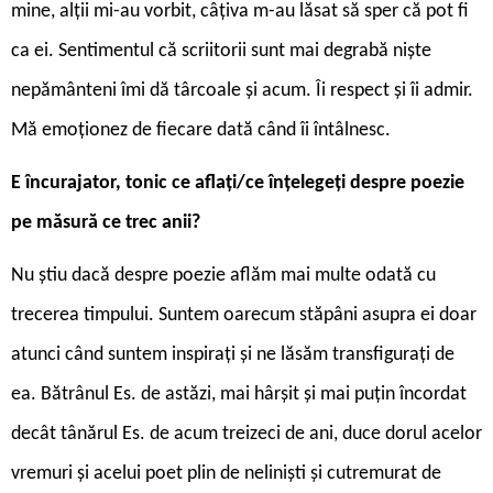
mine, alții mi-au vorbit, câțiva m-au lăsat să sper că pot fi
ca ei. Sentimentul că scriitorii sunt mai degrabă niște
nepământeni îmi dă târcoale și acum. Îi respect și îi admir.
Mă emoționez de fiecare dată când îi întâlnesc.
E încurajator, tonic ce aflați/ce înțelegeți despre poezie
pe măsură ce trec anii?
Nu știu dacă despre poezie aflăm mai multe odată cu
trecerea timpului. Suntem oarecum stăpâni asupra ei doar
atunci când suntem inspirați și ne lăsăm transfigurați de
ea. Bătrânul Es. de astăzi, mai hârșit și mai puțin încordat
decât tânărul Es. de acum treizeci de ani, duce dorul acelor
vremuri și acelui poet plin de neliniști și cutremurat de