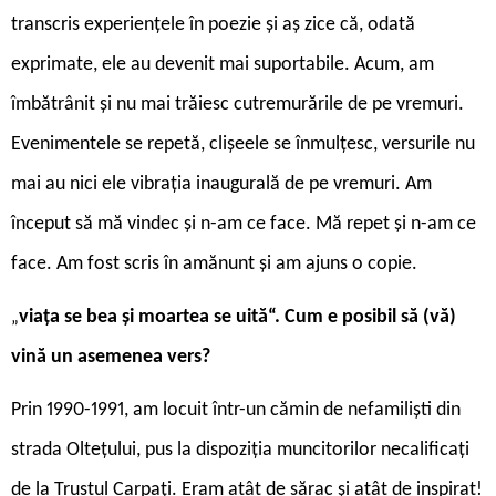
transcris experiențele în poezie și aș zice că, odată
exprimate, ele au devenit mai suportabile. Acum, am
îmbătrânit și nu mai trăiesc cutremurările de pe vremuri.
Evenimentele se repetă, clișeele se înmulțesc, versurile nu
mai au nici ele vibrația inaugurală de pe vremuri. Am
început să mă vindec și n-am ce face. Mă repet și n-am ce
face. Am fost scris în amănunt și am ajuns o copie.
viața se bea și moartea se uită“. Cum e posibil să (vă)
„
vină un asemenea vers?
Prin 1990-1991, am locuit într-un cămin de nefamiliști din
strada Oltețului, pus la dispoziția muncitorilor necalificați
de la Trustul Carpați. Eram atât de sărac și atât de inspirat!