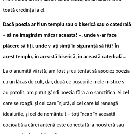
toată credința la el.
Dacă poezia ar fi un templu sau o biserică sau o catedrală
– să ne imaginăm măcar aceasta! –, unde v-ar face
plăcere să fiți, unde v-ați simți în siguranță să fiți? În
acest templu, în această biserică, în această catedrală…
La o anumită vârstă, am fost și eu tentat să asociez poezia
cu un lăcaș de cult, dar, după ce puseurile mele mistice s-
au potolit, am putut gândi poezia fără a o sanctifica. Și cel
care se roagă, și cel care înjură, și cel care își reneagă
idealurile, și cel de nemântuit – toți încap în această
cocioabă a cărei antenă este conectată la noosferă sau