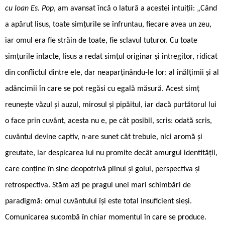
cu Ioan Es. Pop
, am avansat încă o latură a acestei intuiții: „Când
a apărut Iisus, toate simţurile se înfruntau, fiecare avea un zeu,
iar omul era fie străin de toate, fie sclavul tuturor. Cu toate
simţurile intacte, Iisus a redat simţul originar şi întregitor, ridicat
din conflictul dintre ele, dar neaparţinându-le lor: al înălţimii şi al
adâncimii în care se pot regăsi cu egală măsură. Acest simţ
reuneşte văzul şi auzul, mirosul şi pipăitul, iar dacă purtătorul lui
o face prin cuvânt, acesta nu e, pe cât posibil, scris: odată scris,
cuvântul devine captiv, n-are sunet cât trebuie, nici aromă şi
greutate, iar despicarea lui nu promite decât amurgul identităţii,
care conţine în sine deopotrivă plinul şi golul, perspectiva şi
retrospectiva. Stăm azi pe pragul unei mari schimbări de
paradigmă: omul cuvântului îşi este total insuficient sieşi.
Comunicarea sucombă în chiar momentul în care se produce.