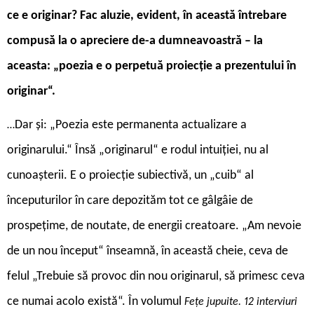
ce e originar? Fac aluzie, evident, în această întrebare
compusă la o apreciere de-a dumneavoastră – la
aceasta: „poezia e o perpetuă proiecție a prezentului în
originar“.
Dar și: „Poezia este permanenta actualizare a
…
originarului.“ Însă „originarul“ e rodul intuiției, nu al
cunoașterii. E o proiecție subiectivă, un „cuib“ al
începuturilor în care depozităm tot ce gâlgâie de
prospețime, de noutate, de energii creatoare. „Am nevoie
de un nou început“ înseamnă, în această cheie, ceva de
felul „Trebuie să provoc din nou originarul, să primesc ceva
ce numai acolo există“. În volumul
Fețe jupuite. 12 interviuri