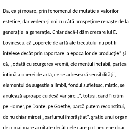
Da, ea și moare, prin fenomenul de mutație a valorilor
estetice, dar vedem și noi cu câtă prospețime renaște de la
generație la generație. Chiar dacă-i dăm crezare lui E.
Lovinescu, că „operele de artă ale trecutului nu pot fi
înțelese decât prin raportare la epoca lor de producție“ și
că, „odată cu scurgerea vremii, ele mentul inefabil, partea
intimă a operei de artă, ce se adresează sensibilității,
elementul de sugestie a limbii, fondul sufletesc, mistic, se
anulează aproape cu desă vâr șire…“, totuși, când îi citim
pe Homer, pe Dante, pe Goethe, parcă putem reconstitui,
de nu chiar mirosi „parfumul împrăștiat“, grație unui organ
de o mai mare acuitate decât cele care pot percepe doar