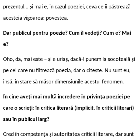
prezentul… Și mai e, în cazul poeziei, ceva ce îi păstrează
acesteia vigoarea: povestea.
Dar publicul pentru poezie? Cum îl vedeți? Cum e? Mai
e?
Oho, da, mai este – și e uriaș, dacă-l punem la socoteală și
pe cel care nu filtrează poezia, dar o citește. Nu sunt eu,
însă, în stare să măsor dimensiunile acestui fenomen.
În cine aveți mai multă încredere în privința poeziei pe
care o scrieți: în critica literară (implicit, în criticii literari)
sau în publicul larg?
Cred în competența și autoritatea criticii literare, dar sunt