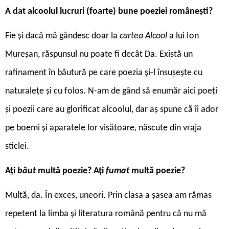
A dat alcoolul lucruri (foarte) bune poeziei românești?
Fie și dacă mă gândesc doar la
cartea Alcool
a lui Ion
Mureșan, răspunsul nu poate fi decât Da. Există un
rafinament în băutură pe care poezia și-l însușește cu
naturalețe și cu folos. N-am de gând să enumăr aici poeți
și poezii care au glorificat alcoolul, dar aș spune că îi ador
pe boemi și aparatele lor visătoare, născute din vraja
sticlei.
Ați
băut
multă poezie? Ați
fumat
multă poezie?
Multă, da. În exces, uneori. Prin clasa a șasea am rămas
repetent la limba și literatura română pentru că nu mă