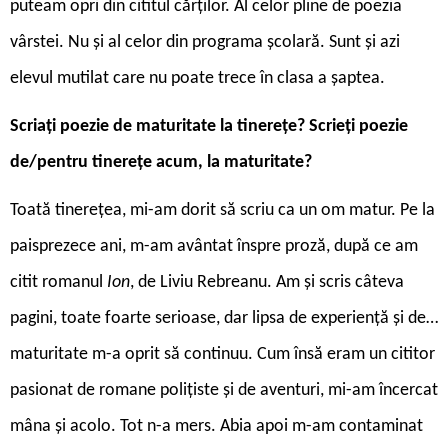
puteam opri din cititul cărților. Al celor pline de poezia
vârstei. Nu și al celor din programa școlară. Sunt și azi
elevul mutilat care nu poate trece în clasa a șaptea.
Scriați poezie de maturitate la tinerețe? Scrieți poezie
de/pentru tinerețe acum, la maturitate?
Toată tinerețea, mi-am dorit să scriu ca un om matur. Pe la
paisprezece ani, m-am avântat înspre proză, după ce am
citit romanul
Ion
, de Liviu Rebreanu. Am și scris câteva
pagini, toate foarte serioase, dar lipsa de experiență și de…
maturitate m-a oprit să continuu. Cum însă eram un cititor
pasionat de romane polițiste și de aventuri, mi-am încercat
mâna și acolo. Tot n-a mers. Abia apoi m-am contaminat