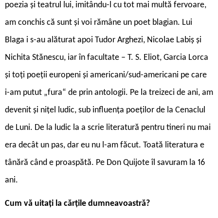
poezia și teatrul lui, imitându-l cu tot mai multă fervoare,
am conchis că sunt și voi rămâne un poet blagian. Lui
Blaga i s-au alăturat apoi Tudor Arghezi, Nicolae Labiș și
Nichita Stănescu, iar în facultate – T. S. Eliot, Garcia Lorca
și toți poeții europeni și americani/sud-americani pe care
i-am putut „fura“ de prin antologii. Pe la treizeci de ani, am
devenit și nițel ludic, sub influența poeților de la Cenaclul
de Luni. De la ludic la a scrie literatură pentru tineri nu mai
era decât un pas, dar eu nu l-am făcut. Toată literatura e
tânără când e proaspătă. Pe Don Quijote îl savuram la 16
ani.
Cum vă uitați la cărțile dumneavoastră?