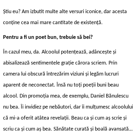
Știu eu? Am izbutit multe alte versuri iconice, dar acesta
conține cea mai mare cantitate de existență.
Pentru a fi un poet bun, trebuie să bei?
În cazul meu, da. Alcoolul potențează, adâncește și
abisalizează sentimentele grație cărora scriem. Prin
camera lui obscură întrezărim viziuni și legăm lucruri
aparent de neconectat. Însă nu toți poeții buni
beau
alcool. Din promoția mea, de exemplu, Daniel Bănulescu
nu bea. Îi invidiez pe nebăutori, dar îi mulțumesc alcoolului
că mi-a oferit atâtea revelații. Beau ca și cum aș scrie și
scriu ca și cum aș bea. Sănătate curată și boală avansată…