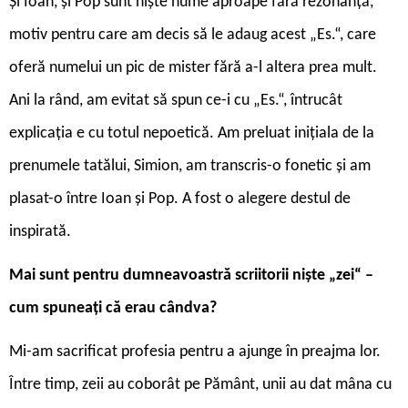
Și Ioan, și Pop sunt niște nume aproape fără rezonanță,
motiv pentru care am decis să le adaug acest „Es.“, care
oferă numelui un pic de mister fără a-l altera prea mult.
Ani la rând, am evitat să spun ce-i cu „Es.“, întrucât
explicația e cu totul nepoetică. Am preluat inițiala de la
prenumele tatălui, Simion, am transcris-o fonetic și am
plasat-o între Ioan și Pop. A fost o alegere destul de
inspirată.
Mai sunt pentru dumneavoastră scriitorii niște „zei“ –
cum spuneați că erau cândva?
Mi-am sacrificat profesia pentru a ajunge în preajma lor.
Între timp, zeii au coborât pe Pământ, unii au dat mâna cu