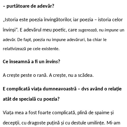
– purtătoare de adevăr?
Istoria este poezia învingătorilor, iar poezia – istoria celor
„
învinși“. E adevărul meu poetic, care
sugerează
, nu
impune
un
adevăr. De fapt, poezia nu impune adevăruri, ba chiar le
relativizează pe cele existente.
Ce înseamnă a fi un
învins
?
A crește peste o rană. A crește, nu a scădea.
E complicată viața dumneavoastră – dvs având o relație
atât de specială cu poezia?
Viața mea a fost foarte complicată, plină de spaime și
decepții, cu dragoste puțină și cu destule umilințe. Mi-am