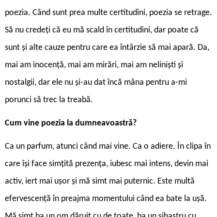
poezia. Când sunt prea multe certitudini, poezia se retrage.
Să nu credeți că eu mă scald în certitudini, dar poate că
sunt și alte cauze pentru care ea întârzie să mai apară. Da,
mai am inocență, mai am mirări, mai am neliniști și
nostalgii, dar ele nu și-au dat încă mâna pentru a-mi
porunci să trec la treabă.
Cum vine poezia la dumneavoastră?
Ca un parfum, atunci când mai vine. Ca o adiere. În clipa în
care își face simțită prezența, iubesc mai intens, devin mai
activ, iert mai ușor și mă simt mai puternic. Este multă
efervescență în preajma momentului când ea bate la ușă.
Mă simt ba un om dăruit cu de toate, ba un sihastru cu