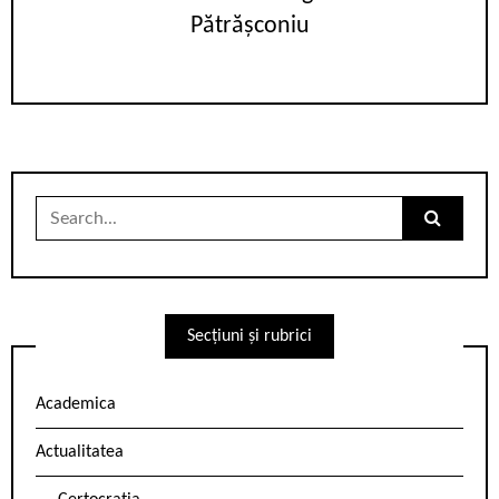
Pătrășconiu
Search
for:
Secțiuni și rubrici
Academica
Actualitatea