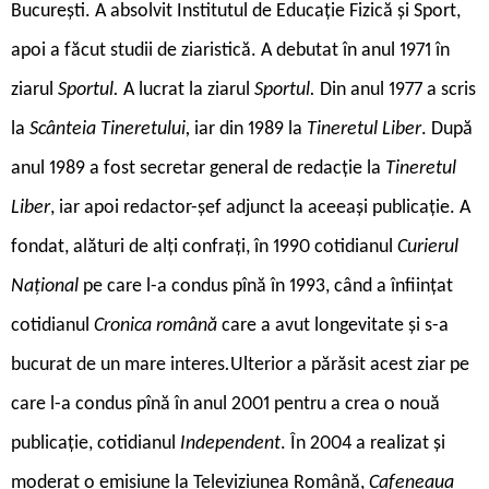
București. A absolvit Institutul de Educație Fizică și Sport,
apoi a făcut studii de ziaristică. A debutat în anul 1971 în
ziarul
Sportul.
A lucrat la ziarul
Sportul.
Din anul 1977 a scris
la
Scânteia Tineretului,
iar din 1989 la
Tineretul Liber
. După
anul 1989 a fost secretar general de redacție la
Tineretul
Liber
, iar apoi redactor-șef adjunct la aceeași publicație. A
fondat, alături de alți confrați, în 1990 cotidianul
Curierul
Național
pe care l-a condus pînă în 1993, când a înființat
cotidianul
Cronica română
care a avut longevitate și s-a
bucurat de un mare interes
.
Ulterior a părăsit acest ziar pe
care l-a condus pînă în anul 2001 pentru a crea o nouă
publicație, cotidianul
Independent
. În 2004 a realizat și
moderat o emisiune la Televiziunea Română,
Cafeneaua