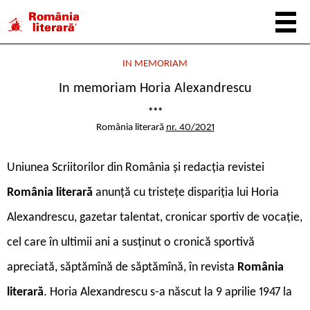
IN MEMORIAM
In memoriam Horia Alexandrescu
***
România literară
nr. 40/2021
Uniunea Scriitorilor din România și redacția revistei
România literar
ă
anunță cu tristețe dispariția lui Horia
Alexandrescu, gazetar talentat, cronicar sportiv de vocație,
cel care în ultimii ani a susținut o cronică sportivă
apreciată, săptămînă de săptămînă, în revista
România
literar
ă
. Horia Alexandrescu s-a născut la 9 aprilie 1947 la