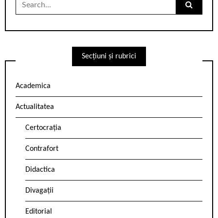
Search
for:
Secțiuni și rubrici
Academica
Actualitatea
Certocrația
Contrafort
Didactica
Divagații
Editorial