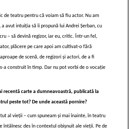
tic de teatru pentru că voiam să fiu actor. Nu am
 a avut intuiția să îi propună lui Andrei Șerban, cu
u – să devină regizor, iar eu, critic. Într-un fel,
tator, plăcere pe care apoi am cultivat-o fără
aproape de scenă, de regizori și actori, de a fi
 s-a construit în timp. Dar nu pot vorbi de o vocație
mai recentă carte a dumneavoastră, publicată la
trul peste tot? De unde această pornire?
tut al vieții – cum spuneam și mai înainte, în teatru
e întâlnesc des în contextul obișnuit ale vieții. Pe de