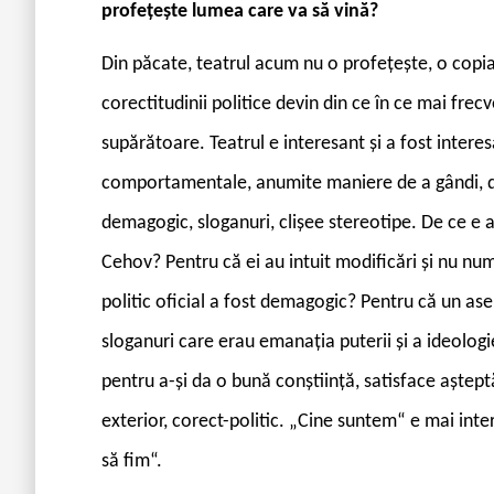
profețește lumea care va să vină?
Din păcate, teatrul acum nu o profețește, o copia
corectitudinii politice devin din ce în ce mai frecve
supărătoare. Teatrul e interesant și a fost inter
comportamentale, anumite maniere de a gândi, dar
demagogic, sloganuri, clișee stereotipe. De ce e at
Cehov? Pentru că ei au intuit modificări și nu nu
politic oficial a fost demagogic? Pentru că un as
sloganuri care erau emanația puterii și a ideologie
pentru a-și da o bună conștiință, satisface aștept
exterior, corect-politic. „Cine suntem“ e mai int
să fim“.