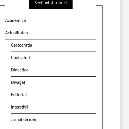
Secțiuni și rubrici
Academica
Actualitatea
Certocrația
Contrafort
Didactica
Divagații
Editorial
Interstiții
Jurnal de idei