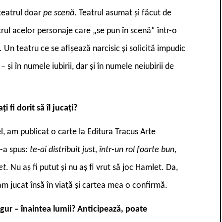
 teatrul doar
pe scenă
. Teatrul asumat și făcut de
atrul acelor personaje care „se pun în scenă“ într-o
. Un teatru ce se afișează narcisic și solicită impudic
– și în numele iubirii, dar și în numele neiubirii de
ți fi dorit să îl jucați?
el, am publicat o carte la Editura Tracus Arte
i-a spus:
te-ai distribuit just, într-un rol foarte bun,
et
. Nu aș fi putut și nu aș fi vrut să joc Hamlet. Da,
am jucat însă în viață și cartea mea o confirmă.
igur – înaintea lumii? Anticipează, poate