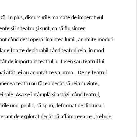
ză. În plus, discursurile marcate de imperativul
nte și în teatru și sunt, ca să fiu sincer,
esant când descoperă, înaintea lumii, anumite moduri
 e foarte deplorabil când teatrul reia, în mod
ât de important teatrul lui Ibsen sau teatrul lui
mai atât; ei au anunțat ce va urma… De ce teatrul
emenea teatru nu făcea decât să reia cuvinte,
i sale. Așa se întâmplă și astăzi, când teatrul,
ările unui public, să spun, deformat de discursul
eresant de explorat decât să aflăm ceea ce „trebuie