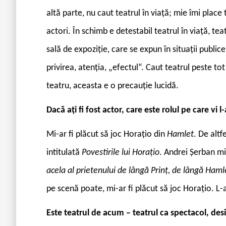
altă parte, nu caut teatrul în viață; mie îmi place
actori. În schimb e detestabil teatrul în viață, te
sală de expoziție, care se expun în situații publice
privirea, atenția, „efectul“. Caut teatrul peste tot 
teatru, aceasta e o precauție lucidă.
Dacă ați fi fost actor, care este rolul pe care vi l-a
Mi-ar fi plăcut să joc Horațio din
Hamlet
. De altf
intitulată
Povestirile lui Horațio
. Andrei Șerban m
acela al prietenului de lângă Prinț, de lângă Haml
pe scenă poate, mi-ar fi plăcut să joc Horațio. L-
Este teatrul de acum – teatrul ca spectacol, des