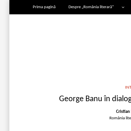
Prima pagină
Despre „România literară”
IN
George Banu în dialog
Cristian
România lit