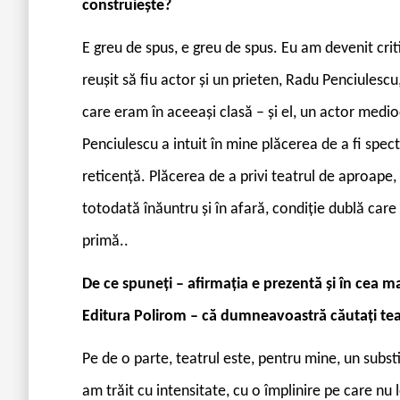
construiește?
E greu de spus, e greu de spus. Eu am devenit cri
reușit să fiu actor și un prieten, Radu Penciulescu,
care eram în aceeași clasă – și el, un actor mediocr
Penciulescu a intuit în mine plăcerea de a fi spec
reticență. Plăcerea de a privi teatrul de aproape, 
totodată înăuntru și în afară, condiție dublă care
primă..
De ce spuneți – afirmația e prezentă și în cea 
Editura Polirom – că dumneavoastră căutați tea
Pe de o parte, teatrul este, pentru mine, un substi
am trăit cu intensitate, cu o împlinire pe care nu l