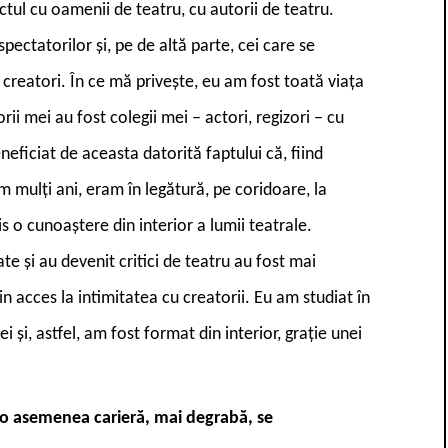
tul cu oamenii de teatru, cu autorii de teatru.
pectatorilor și, pe de altă parte, cei care se
i creatori. În ce mă privește, eu am fost toată viața
sorii mei au fost colegii mei – actori, regizori – cu
eficiat de aceasta datorită faptului că, fiind
um mulți ani, eram în legătură, pe coridoare, la
s o cunoaștere din interior a lumii teatrale.
ate și au devenit critici de teatru au fost mai
in acces la intimitatea cu creatorii. Eu am studiat în
i și, astfel, am fost format din interior, grație unei
u o asemenea carieră, mai degrabă, se