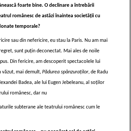
ască foarte bine. O declinare a întrebării
teatrul românesc de astăzi înaintea societății cu
ordonate temporale?
icire sau din nefericire, eu stau la Paris. Nu am mai
regret, sunt puțin deconectat. Mai ales de noile
mpus. Din fericire, am descoperit spectacolele lui
m văzut, mai demult,
Pădurea spânzuraților
, de Radu
Alexandei Badea, ale lui Eugen Jebeleanu, al soților
atrului românesc, dar nu
traturile subterane ale teatrului românesc cum le