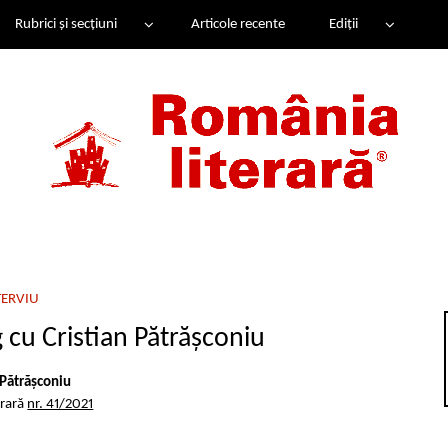
Rubrici și secțiuni
Articole recente
Ediții
TERVIU
 cu Cristian Pătrășconiu
 Pătrășconiu
erară
nr. 41/2021