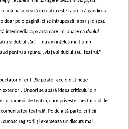
ecepții, evident mai pasagere decât în viață, dar,
 ce mă pasionează în teatru este faptul că gândirea
e doar pe o pagină, ci se întrupează; apar și dispar.
artă intermediară, o artă care îmi apare ca
dublul
tru și dublul său“ – nu am înțeles mult timp
ud pentru a spune: „viața și dublul său, teatrul.“
spectator diferit…Se poate face o distincție
in exterior“. Uneori se apără ideea criticului din
le cu oamenii de teatru, care privește spectacolul de
comunitatea teatrală. Pe de altă parte, criticii
ii, cunosc regizorii și exersează un discurs mai