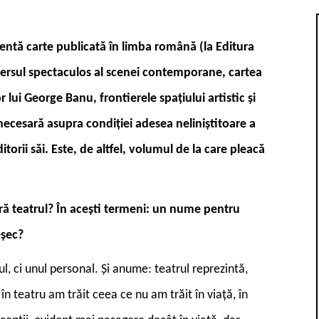
centă carte publicată în limba română (la Editura
ersul spectaculos al scenei contemporane, cartea
 lui George Banu, frontierele spațiului artistic și
necesară asupra condiției adesea neliniștitoare a
torii săi. Este, de altfel, volumul de la care pleacă
ă teatrul? În acești termeni: un nume pentru
eșec?
l, ci unul personal. Și anume: teatrul reprezintă,
n teatru am trăit ceea ce nu am trăit în viață, în