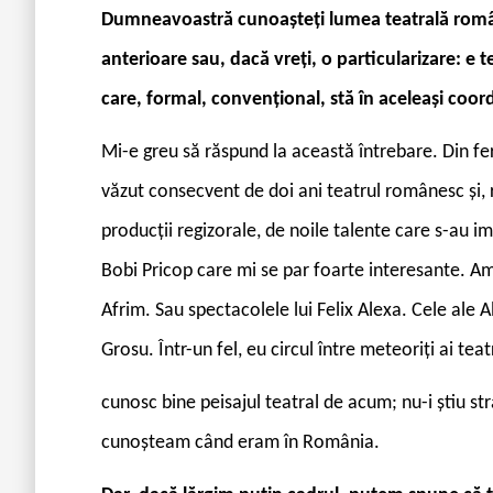
Dumneavoastră cunoașteți lumea teatrală române
anterioare sau, dacă vreți, o particularizare: e 
care, formal, convențional, stă în aceleași co
Mi-e greu să răspund la această întrebare. Din fer
văzut consecvent de doi ani teatrul românesc și, 
producții regizorale, de noile talente care s-au i
Bobi Pricop care mi se par foarte interesante. A
Afrim. Sau spectacolele lui Felix Alexa. Cele ale 
Grosu. Într-un fel, eu circul între meteoriți ai te
cunosc bine peisajul teatral de acum; nu-i știu s
cunoșteam când eram în România.