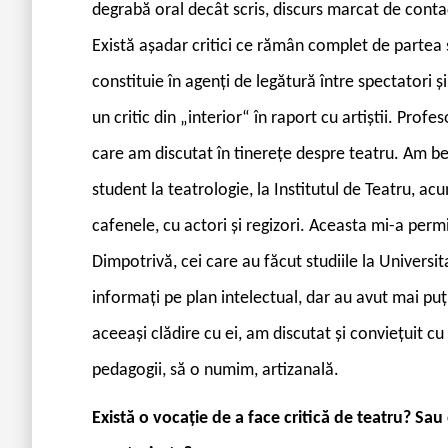
degrabă oral decât scris, discurs marcat de contac
Există așadar critici ce rămân complet de partea s
constituie în agenți de legătură între spectatori ș
un critic din „interior“ în raport cu artiștii. Profe
care am discutat în tinerețe despre teatru. Am ben
student la teatrologie, la Institutul de Teatru, ac
cafenele, cu actori și regizori. Aceasta mi-a permi
Dimpotrivă, cei care au făcut studiile la Universit
informați pe plan intelectual, dar au avut mai puț
aceeași clădire cu ei, am discutat și conviețuit cu e
pedagogii, să o numim, artizanală.
Există o vocație de a face critică de teatru? Sa