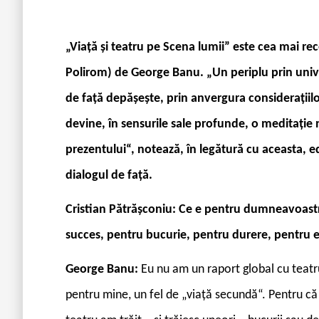
„Viață și teatru pe Scena lumii” este cea mai re
Polirom) de George Banu. „Un periplu prin univ
de față depășește, prin anvergura considerațiilor
devine, în sensurile sale profunde, o meditație 
prezentului“, notează, în legătură cu aceasta, edi
dialogul de față.
Cristian Pătrășconiu: Ce e pentru dumneavoastr
succes, pentru bucurie, pentru durere, pentru 
George Banu:
Eu nu am un raport global cu teatru
pentru mine, un fel de „viață secundă“. Pentru că î