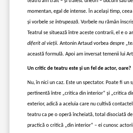
teatru am trăit – și trăiesc uneori – bucurii sau d
momentan, egal de intense. În același timp, ceea
și vorbele
se întrupează
. Vorbele nu rămân înscris
Teatrul se situează între aceste contrarii, el e o 
diferit al vieții.
Antonin Artaud vorbea despre „tea
această formulă. Apoi am inversat temenii lui Arta
Un critic de teatru este și un fel de actor, oare?
Nu, în nici un caz. Este un spectator. Poate fi un 
pertinentă între „critica din interior“ și „critica d
exterior, adică a aceluia care nu cultivă contacte
teatru ca pe o operă încheiată, total disociată de 
practică o critică „din interior“ – ei cunosc actor