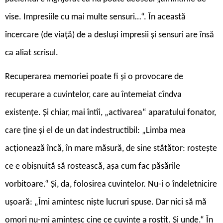
vise. Impresiile cu mai multe sensuri…“. În această
încercare (de viață) de a desluși impresii și sensuri are însă
ca aliat scrisul.
Recuperarea memoriei poate fi și o provocare de
recuperare a cuvintelor, care au întemeiat cîndva
existențe. Și chiar, mai întîi, „activarea“ aparatului fonator,
care ține și el de un dat indestructibil: „Limba mea
acționează încă, în mare măsură, de sine stătător: rostește
ce e obișnuită să rostească, așa cum fac păsările
vorbitoare.“ Și, da, folosirea cuvintelor. Nu-i o îndeletnicire
ușoară: „Îmi amintesc niște lucruri spuse. Dar nici să mă
omori nu-mi amintesc cine ce cuvinte a rostit. Și unde.“ În