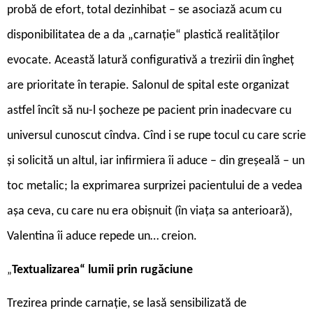
probă de efort, total dezinhibat – se asociază acum cu
disponibilitatea de a da „carnație“ plastică realităților
evocate. Această latură configurativă a trezirii din îngheț
are prioritate în terapie. Salonul de spital este organizat
astfel încît să nu-l șocheze pe pacient prin inadecvare cu
universul cunoscut cîndva. Cînd i se rupe tocul cu care scrie
și solicită un altul, iar infirmiera îi aduce – din greșeală – un
toc metalic; la exprimarea surprizei pacientului de a vedea
așa ceva, cu care nu era obișnuit (în viața sa anterioară),
Valentina îi aduce repede un… creion.
Textualizarea“ lumii prin rugăciune
„
Trezirea prinde carnație, se lasă sensibilizată de