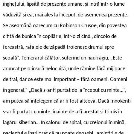
înghețului, lipsită de prezențe umane, și intră într-o lume
văduvită și ea, mai ales la început, de asemenea prezențe.
Se aseamănă oarecum cu Robinson Crusoe, din povestea
citită de bunica în copilărie, într-o zi cînd „dincolo de
fereastră, rafalele de zăpadă troienesc drumul spre
școală“. Temerarul călător, suferind un naufragiu, „Este
aruncat pe o insulă nelocuită, unde rămîne fără mijloace
de trai, dar ce este mai important – fără oameni. Oameni
în general.“ „Dacă s-ar fi purtat de la început cu minte…“,
am putea să înțelegem că ar fi fost altceva. Dacă Innokenti
s-ar fi purtat cu minte, înainte de a fi arestat și trimis în
lagărul siberian… În salonul de spital, cu creionul în mînă,
pacientul e îngrijorat că nu poate deosebi „amintirile de