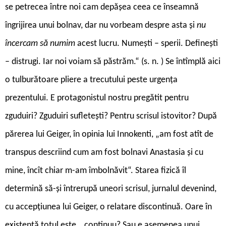
se petrecea între noi cam depășea ceea ce înseamnă
îngrijirea unui bolnav, dar nu vorbeam despre asta și
nu
încercam să numim
acest lucru. Numești – sperii. Definești
– distrugi. Iar noi voiam să păstrăm.“ (s. n. ) Se întîmplă aici
o tulburătoare pliere a trecutului peste urgența
prezentului. E protagonistul nostru pregătit pentru
zguduiri? Zguduiri sufletești? Pentru scrisul istovitor? După
părerea lui Geiger, în opinia lui Innokenti, „am fost atît de
transpus descriind cum am fost bolnavi Anastasia și cu
mine, încît chiar m-am îmbolnăvit“. Starea fizică îl
determină să-și întrerupă uneori scrisul, jurnalul devenind,
cu accepțiunea lui Geiger, o relatare discontinuă. Oare în
existență totul este… continuu? Sau e asemenea unui