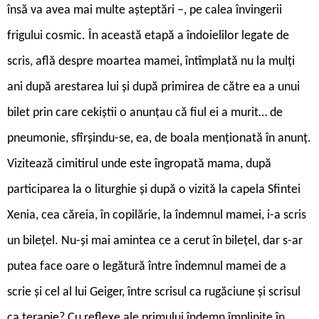
însă va avea mai multe așteptări –, pe calea învingerii
frigului cosmic. În această etapă a îndoielilor legate de
scris, află despre moartea mamei, întîmplată nu la mulți
ani după arestarea lui și după primirea de către ea a unui
bilet prin care cekiștii o anunțau că fiul ei a murit… de
pneumonie, sfîrșindu-se, ea, de boala menționată în anunț.
Vizitează cimitirul unde este îngropată mama, după
participarea la o liturghie și după o vizită la capela Sfintei
Xenia, cea căreia, în copilărie, la îndemnul mamei, i-a scris
un bilețel. Nu-și mai amintea ce a cerut în bilețel, dar s-ar
putea face oare o legătură între îndemnul mamei de a
scrie și cel al lui Geiger, între scrisul ca rugăciune și scrisul
ca terapie? Cu reflexe ale primului îndemn împlinite în