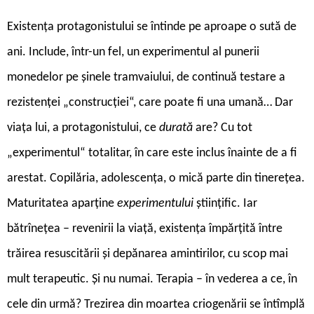
Existența protagonistului se întinde pe aproape o sută de
ani. Include, într-un fel, un experimentul al punerii
monedelor pe șinele tramvaiului, de continuă testare a
rezistenței „construcției“, care poate fi una umană… Dar
viața lui, a protagonistului, ce
durată
are? Cu tot
„experimentul“ totalitar, în care este inclus înainte de a fi
arestat. Copilăria, adolescența, o mică parte din tinerețea.
Maturitatea aparține
experimentului
științific. Iar
bătrînețea – revenirii la viață, existența împărțită între
trăirea resuscitării și depănarea amintirilor, cu scop mai
mult terapeutic. Și nu numai. Terapia – în vederea a ce, în
cele din urmă? Trezirea din moartea criogenării se întîmplă