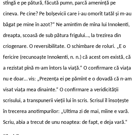
stîngă e pe pătură, făcută pumn, parcă amenință pe
cineva. Pe cine? Pe bolșevicii care i-au omorît tatăl și m-au
băgat pe mine în azot?“ Ne amintim de mîna lui Innokenti,
dreapta, scoasă de sub pătura frigului…, la trezirea din
criogenare. O reversibilitate. O schimbare de roluri. „E o
fericire (recunoaște Innokenti, n. n.) că acest om există, că
a rezistat pînă m-am întors la viață.“ O confirmare că viața
nu e doar… vis: „Prezența ei pe pămînt e o dovadă că n-am
visat viața mea dinainte.“ O confirmare a veridicității
scrisului, a transpunerii vieții lui în scris. Scrisul îl însoțește
în trecerea anotimpurilor: „Ultima zi de mai, mîine e vară.
Scriu, abia a trecut de unu noaptea: de fapt, e deja vară.“