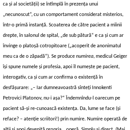
ca și al societății) se întîmplă în prezența unui
„necunoscut“, cu un comportament considerat misterios,
într-o primă instanță. Scoaterea de către pacient a mîinii
drepte, în salonul de spital, „de sub pătură“ e ca și cum ar
învinge o platoșă cotropitoare („acoperit de anonimatul
meu ca de o zăpadă“). Se produce
numirea
, medicul Geiger
își spune numele și profesia, apoi îl numește pe pacient,
interogativ, ca și cum ar confirma o existență în
desfășurare: „– Iar dumneavoastră sînteți Innokenti
Petrovici Platonov, nu-i așa?“ Îndemnîndu-l oarecum pe
pacient să-și re-cunoască existența. Da, lume se face (și
reface? – atenție scriitori!) prin numire. Numire operată de
alții și apoi devenită propria… operă. Simplu și direct. (Mai