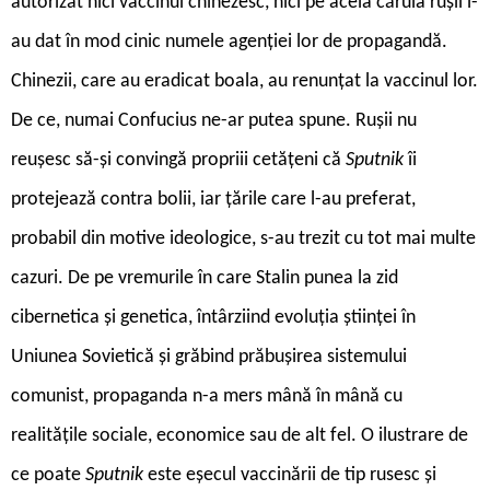
autorizat nici vaccinul chinezesc, nici pe acela căruia rușii i-
au dat în mod cinic numele agenției lor de propagandă.
Chinezii, care au eradicat boala, au renunțat la vaccinul lor.
De ce, numai Confucius ne-ar putea spune. Rușii nu
reușesc să-și convingă propriii cetățeni că
Sputnik
îi
protejează contra bolii, iar țările care l-au preferat,
probabil din motive ideologice, s-au trezit cu tot mai multe
cazuri. De pe vremurile în care Stalin punea la zid
cibernetica și genetica, întârziind evoluția științei în
Uniunea Sovietică și grăbind prăbușirea sistemului
comunist, propaganda n-a mers mână în mână cu
realitățile sociale, economice sau de alt fel. O ilustrare de
ce poate
Sputnik
este eșecul vaccinării de tip rusesc și