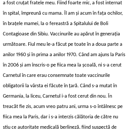
a fost cruțat fratele meu. Fiind foarte mic, a fost internat
în spital, împreună cu mama. Îl am și acum în fața ochilor,
în brațele mamei, la o fereastră a Spitalului de Boli
Contagioase din Sibiu. Vaccinurile au apărut în generația
următoare. Fiul meu le-a făcut pe toate în a doua parte a
anilor 1960 și în prima a anilor 1970. Când am ajuns la Paris
în 2006 și am înscris-o pe fiica mea la școală, ni s-a cerut
Carnetul în care erau consemnate toate vaccinurile
obligatorii la vârsta ei făcute în țară. Când s-a mutat în
Germania, la liceu, Carnetul i-a fost cerut din nou. În
treacăt fie zis, acum vreo patru ani, urma s-o întâlnesc pe
fiica mea la Paris, dar i s-a interzis călătoria de către nu
știu ce autoritate medicală berlineză, fiind suspectă de