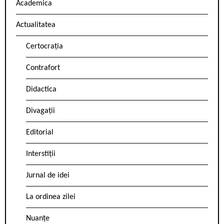
Academica
Actualitatea
Certocrația
Contrafort
Didactica
Divagații
Editorial
Interstiții
Jurnal de idei
La ordinea zilei
Nuanțe