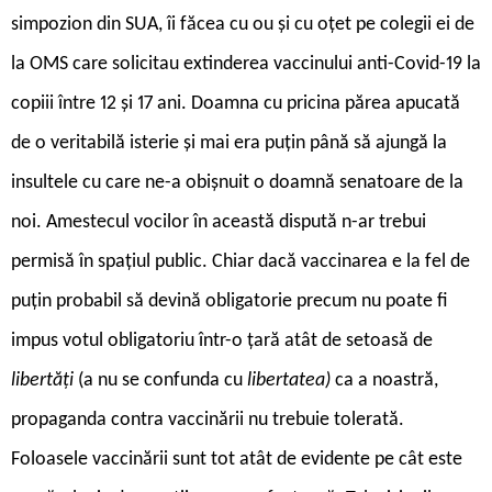
simpozion din SUA, îi făcea cu ou și cu oțet pe colegii ei de
la OMS care solicitau extinderea vaccinului anti-Covid-19 la
copiii între 12 și 17 ani. Doamna cu pricina părea apucată
de o veritabilă isterie și mai era puțin până să ajungă la
insultele cu care ne-a obișnuit o doamnă senatoare de la
noi. Amestecul vocilor în această dispută n-ar trebui
permisă în spațiul public. Chiar dacă vaccinarea e la fel de
puțin probabil să devină obligatorie precum nu poate fi
impus votul obligatoriu într-o țară atât de setoasă de
libertăți
(a nu se confunda cu
libertatea)
ca a noastră,
propaganda contra vaccinării nu trebuie tolerată.
Foloasele vaccinării sunt tot atât de evidente pe cât este