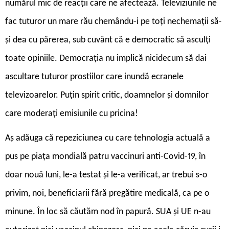
numărul mic de reacții care ne afectează. Televiziunile ne
fac tuturor un mare rău chemându-i pe toți nechemații să-
și dea cu părerea, sub cuvânt că e democratic să asculți
toate opiniile. Democrația nu implică nicidecum să dai
ascultare tuturor prostiilor care inundă ecranele
televizoarelor. Puțin spirit critic, doamnelor și domnilor
care moderați emisiunile cu pricina!
Aș adăuga că repeziciunea cu care tehnologia actuală a
pus pe piața mondială patru vaccinuri anti-Covid-19, în
doar nouă luni, le-a testat și le-a verificat, ar trebui s-o
privim, noi, beneficiarii fără pregătire medicală, ca pe o
minune. În loc să căutăm nod în papură. SUA și UE n-au