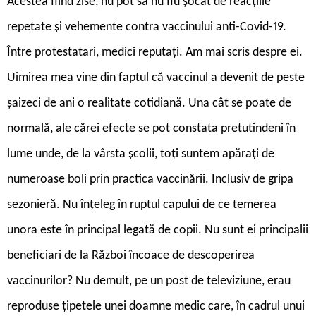
Acestea fiind zise, nu pot să nu fiu șocat de reacțiile
repetate și vehemente contra vaccinului anti-Covid-19.
Între protestatari, medici reputați. Am mai scris despre ei.
Uimirea mea vine din faptul că vaccinul a devenit de peste
șaizeci de ani o realitate cotidiană. Una cât se poate de
normală, ale cărei efecte se pot constata pretutindeni în
lume unde, de la vârsta școlii, toți suntem apărați de
numeroase boli prin practica vaccinării. Inclusiv de gripa
sezonieră. Nu înțeleg în ruptul capului de ce temerea
unora este în principal legată de copii. Nu sunt ei principalii
beneficiari de la Război încoace de descoperirea
vaccinurilor? Nu demult, pe un post de televiziune, erau
reproduse țipetele unei doamne medic care, în cadrul unui