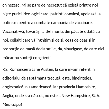
chinezesc. Mi se pare de necrezut că există printre noi
niște purici ideologici care, patrioți convinși, apelează la
putinism pentru a combate campania de vaccinare.
Vaccinați-vă, tovarăși, altfel muriți, din păcate odată cu
noi, ceilalți care vă înghițim zi de zi, ceas de ceas și în
proporție de masă declarațiile, da, sinucigașe, de care nici
măcar nu sunteți conștienți.
P.S. Romanciera Jane Austen, la care m-am referit în
editorialul de săptămâna trecută, este, bineînțeles,
englezoaică, nu americancă, iar provincia Hampshire,
Anglia, unde s-a născut, nu este… New Hampshire, SUA.
Mea culpa!