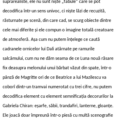
suprarealiste, ele nu sunt niște „fabule“ care se pot
decodifica într-un sens univoc, ci niște lăzi de recuzită,
răsturnate pe scenă, din care cad, se scurg obiecte dintre
cele mai diferite și ele compun o imagine totală creatoare
de atmosferă. Așa cum nu putem înțelege ce caută
cadranele ornicelor lui Dali atârnate pe ramurile
salcâmului, cum nu ne dăm seama de ce Luna nouă răsare
fix deasupra melonului unui bărbat văzut din spate, într-o
pânză de Magritte ori de ce Beatrice a lui Mazilescu va
coborî dintr-un tramvai numerotat cu trei cifre, nu putem
decodifica element cu element semnificația decorurilor la
Gabriela Chiran: eșarfe, săbii, trandafiri, lanterne, gloanțe.
Ele joacă doar împreună într-o piesă cu multă scenografie