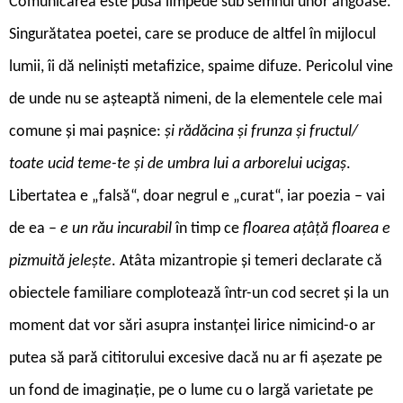
Comunicarea este pusă limpede sub semnul unor angoase.
Singurătatea poetei, care se produce de altfel în mijlocul
lumii, îi dă neliniști metafizice, spaime difuze. Pericolul vine
de unde nu se așteaptă nimeni, de la elementele cele mai
comune și mai pașnice:
și rădăcina și frunza și fructul/
toate ucid teme-te și de umbra lui a arborelui ucigaș
.
Libertatea e „falsă“, doar negrul e „curat“, iar poezia – vai
de ea –
e un rău incurabil
în timp ce
floarea ațâță floarea e
pizmuită jelește
. Atâta mizantropie și temeri declarate că
obiectele familiare complotează într-un cod secret și la un
moment dat vor sări asupra instanței lirice nimicind-o ar
putea să pară cititorului excesive dacă nu ar fi așezate pe
un fond de imaginație, pe o lume cu o largă varietate pe