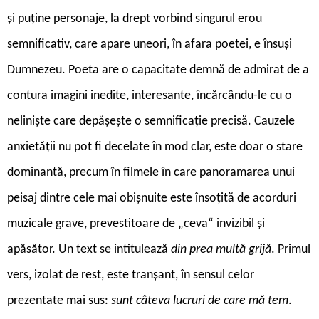
și puține personaje, la drept vorbind singurul erou
semnificativ, care apare uneori, în afara poetei, e însuși
Dumnezeu. Poeta are o capacitate demnă de admirat de a
contura imagini inedite, interesante, încărcându-le cu o
neliniște care depășește o semnificație precisă. Cauzele
anxietății nu pot fi decelate în mod clar, este doar o stare
dominantă, precum în filmele în care panoramarea unui
peisaj dintre cele mai obișnuite este însoțită de acorduri
muzicale grave, prevestitoare de „ceva“ invizibil și
apăsător. Un text se intitulează
din prea multă grijă
. Primul
vers, izolat de rest, este tranșant, în sensul celor
prezentate mai sus:
sunt câteva lucruri de care mă tem
.