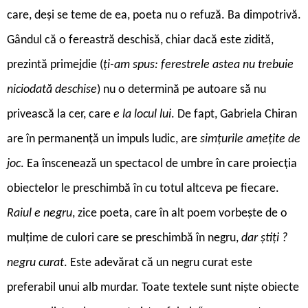
care, deși se teme de ea, poeta nu o refuză. Ba dimpotrivă.
Gândul că o fereastră deschisă, chiar dacă este zidită,
prezintă primejdie (
ți-am spus: ferestrele astea nu trebuie
niciodată deschise
) nu o determină pe autoare să nu
privească la cer, care
e la locul lui
. De fapt, Gabriela Chiran
are în permanență un impuls ludic, are
simțurile amețite de
joc
. Ea înscenează un spectacol de umbre în care proiecția
obiectelor le preschimbă în cu totul altceva pe fiecare.
Raiul e negru
, zice poeta, care în alt poem vorbește de o
mulțime de culori care se preschimbă în negru,
dar știți ?
negru curat
. Este adevărat că un negru curat este
preferabil unui alb murdar. Toate textele sunt niște obiecte