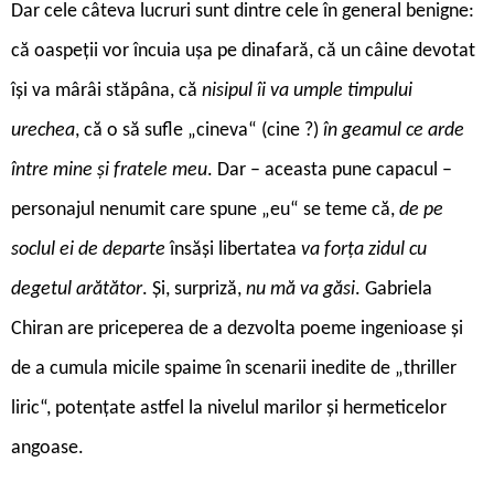
Dar cele câteva lucruri sunt dintre cele în general benigne:
că oaspeții vor încuia ușa pe dinafară, că un câine devotat
își va mârâi stăpâna, că
nisipul îi va umple timpului
urechea
, că o să sufle „cineva“ (cine ?)
în geamul ce arde
între mine și fratele meu
. Dar – aceasta pune capacul –
personajul nenumit care spune „eu“ se teme că,
de pe
soclul ei de departe
însăși libertatea
va forța zidul cu
degetul arătător
. Și, surpriză,
nu mă va găsi
. Gabriela
Chiran are priceperea de a dezvolta poeme ingenioase și
de a cumula micile spaime în scenarii inedite de „thriller
liric“, potențate astfel la nivelul marilor și hermeticelor
angoase.