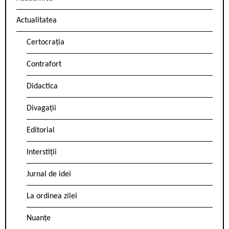
Actualitatea
Certocrația
Contrafort
Didactica
Divagații
Editorial
Interstiții
Jurnal de idei
La ordinea zilei
Nuanțe