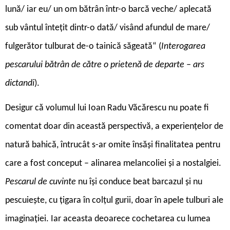
lună/ iar eu/ un om bătrân într-o barcă veche/ aplecată
sub vântul întețit dintr-o dată/ visând afundul de mare/
fulgerător tulburat de-o tainică săgeată“ (
Interogarea
pescarului bătrân de către o prietenă de departe – ars
dictandi
).
Desigur că volumul lui Ioan Radu Văcărescu nu poate fi
comentat doar din această perspectivă, a experiențelor de
natură bahică, întrucât s-ar omite însăși finalitatea pentru
care a fost conceput – alinarea melancoliei și a nostalgiei.
Pescarul de cuvinte
nu își conduce beat barcazul și nu
pescuiește, cu țigara în colțul gurii, doar în apele tulburi ale
imaginației. Iar aceasta deoarece cochetarea cu lumea