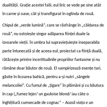
dualității. Grație acestei falii, eul liric se vede pe sine atât
în carne și oase, cât și transfigurat în oglinda de rouă.
Chipul de „verde lumină“, care se răsfrânge în „căldarea de
rouă“, nu ostoiește singur adăparea ființei duale la
izvoarele vieții. În umbra lui supraviețuiește inseparabila
parte întunecată și de aceea eul, proiectat ca ființă duală,
rătăcește printre incertitudinile propriilor fantasme și nu
rămâne doar băutor de rouă. El vampirizează esențe tari,
găsite în licoarea bahică, pentru a-și nutri „sângele
melancoliei“. Cu fumul de „țigare“ în plămâni și cu băutura
în cap („fumez lejer/ un gauloise blond/ iau câte o
înghițitură cumsecade de cognac“ –
Acasă viața e un