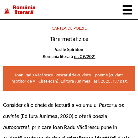
CARTEA DE POEZIE
Tării metafizice
Vasile Spiridon
România literară
nr. 09/2021
Ioan Radu Văcărescu, Pescarul de cuvinte – poeme (cuvânt
însoțitor de Al. Cistelecan), Editura Junimea, Iași, 2020, 139 pag.
Consider că o cheie de lectură a volumului
Pescarul de
cuvinte
(Editura Junimea, 2020) o oferă poezia
Autoportret
, prin care Ioan Radu Văcărescu pune în