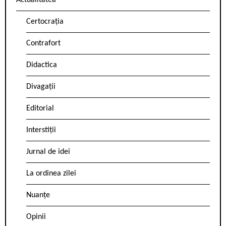
Actualitatea
Certocrația
Contrafort
Didactica
Divagații
Editorial
Interstiții
Jurnal de idei
La ordinea zilei
Nuanțe
Opinii