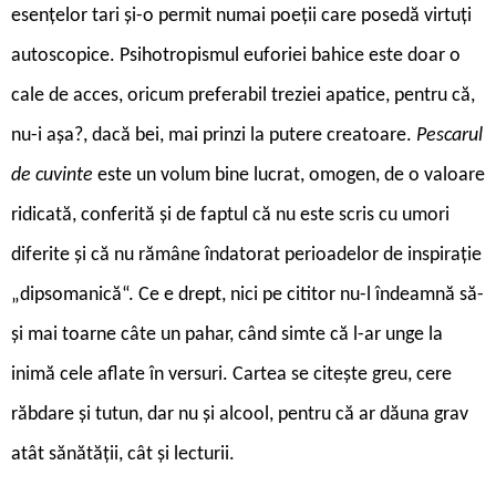
esențelor tari și-o permit numai poeții care posedă virtuți
autoscopice. Psihotropismul euforiei bahice este doar o
cale de acces, oricum preferabil treziei apatice, pentru că,
nu-i așa?, dacă bei, mai prinzi la putere creatoare.
Pescarul
de cuvinte
este un volum bine lucrat, omogen, de o valoare
ridicată, conferită și de faptul că nu este scris cu umori
diferite și că nu rămâne îndatorat perioadelor de inspirație
„dipsomanică“. Ce e drept, nici pe cititor nu-l îndeamnă să-
și mai toarne câte un pahar, când simte că l-ar unge la
inimă cele aflate în versuri. Cartea se citește greu, cere
răbdare și tutun, dar nu și alcool, pentru că ar dăuna grav
atât sănătății, cât și lecturii.