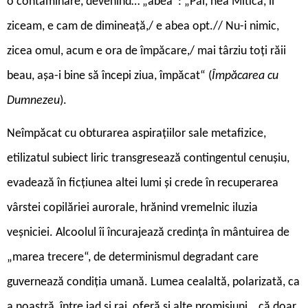
o contaminare, devenind… „abea“: „Păi, nea Mitică, îi
ziceam, e cam de dimineață,/ e abea opt.// Nu-i nimic,
zicea omul, acum e ora de împăcare,/ mai târziu toți răii
beau, așa-i bine să începi ziua, împăcat“ (
Împăcarea cu
Dumnezeu
).
Neîmpăcat cu obturarea aspirațiilor sale metafizice,
etilizatul subiect liric transgresează contingentul cenușiu,
evadează în ficțiunea altei lumi și crede în recuperarea
vârstei copilăriei aurorale, hrănind vremelnic iluzia
veșniciei. Alcoolul îi încurajează credința în mântuirea de
„marea trecere“, de determinismul degradant care
guvernează condiția umană. Lumea cealaltă, polarizată, ca
a noastră, între iad și rai, oferă și alte promisiuni, „că doar