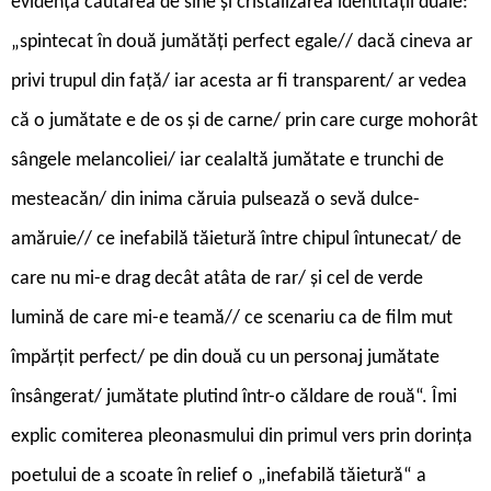
evidență căutarea de sine și cristalizarea identității duale:
„spintecat în două jumătăți perfect egale// dacă cineva ar
privi trupul din față/ iar acesta ar fi transparent/ ar vedea
că o jumătate e de os și de carne/ prin care curge mohorât
sângele melancoliei/ iar cealaltă jumătate e trunchi de
mesteacăn/ din inima căruia pulsează o sevă dulce-
amăruie// ce inefabilă tăietură între chipul întunecat/ de
care nu mi-e drag decât atâta de rar/ și cel de verde
lumină de care mi-e teamă// ce scenariu ca de film mut
împărțit perfect/ pe din două cu un personaj jumătate
însângerat/ jumătate plutind într-o căldare de rouă“. Îmi
explic comiterea pleonasmului din primul vers prin dorința
poetului de a scoate în relief o „inefabilă tăietură“ a