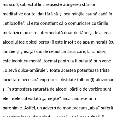
miracol
), subiectul liric reușește atingerea stărilor
meditative dorite, dar fără să-și bea mințile sau să cadă în
„etilosofie“. El este conștient că o comunicare cu tăriile
metafizice nu este intermediată doar de tărie și de aceea
alcoolul (de obicei berea) îi este însoțit de apa minerală (cu
lămâie și gheață) sau de ceaiul amărui, care, la rându-i,
este îndoit cu mentă, tocmai pentru a fi pulsată prin vene
„o sevă dulce-amăruie“. Toate acestea potențează trista
luciditate necesară expresiei… distilate tulbure(l)-aluvionar
și, în atmosfera saturată de alcool, părțile de vorbire sunt
ele însele câteodată „amețite“, încâlcindu-se prin
paronimie. Astfel, un adverb de mod precum „abia“ suferă