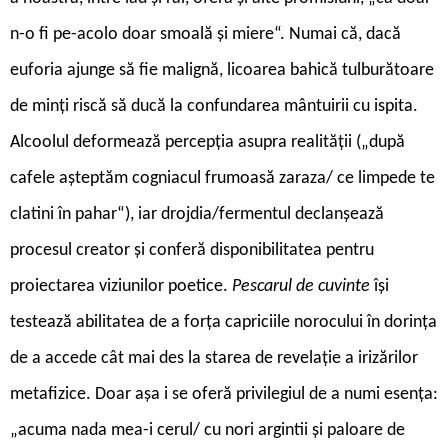
n-o fi pe-acolo doar smoală și miere“. Numai că, dacă
euforia ajunge să fie malignă, licoarea bahică tulburătoare
de minți riscă să ducă la confundarea mântuirii cu ispita.
Alcoolul deformează percepția asupra realității („după
cafele așteptăm cogniacul frumoasă zaraza/ ce limpede te
clatini în pahar“), iar drojdia/fermentul declanșează
procesul creator și conferă disponibilitatea pentru
proiectarea viziunilor poetice.
Pescarul de cuvinte
își
testează abilitatea de a forța capriciile norocului în dorința
de a accede cât mai des la starea de revelație a irizărilor
metafizice. Doar așa i se oferă privilegiul de a numi esența:
„acuma nada mea-i cerul/ cu nori argintii și paloare de