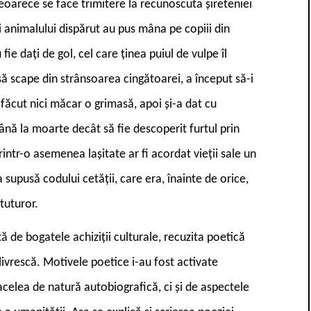
eoarece se face trimitere la recunoscuta șireteniei
ii animalului dispărut au pus mâna pe copiii din
fie dați de gol, cel care ținea puiul de vulpe îl
să scape din strânsoarea cingătoarei, a început să-i
a făcut nici măcar o grimasă, apoi și-a dat cu
ână la moarte decât să fie descoperit furtul prin
rintr-o asemenea lașitate ar fi acordat vieții sale un
 supusă codului cetății, care era, înainte de orice,
tuturor.
 de bogatele achiziții culturale, recuzita poetică
livrescă. Motivele poetice i-au fost activate
celea de natură autobiografică, ci și de aspectele