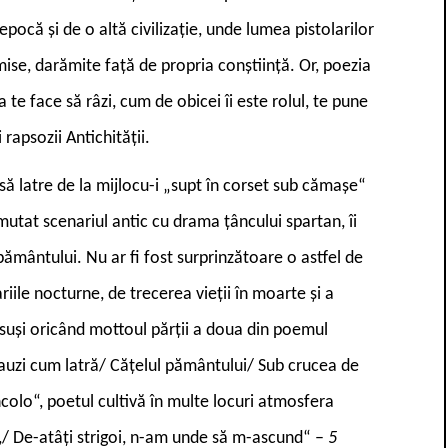
epocă și de o altă civilizație, unde lumea pistolarilor
ise, darămite față de propria conștiință. Or, poezia
te face să râzi, cum de obicei îi este rolul, te pune
rapsozii Antichității.
 să latre de la mijlocu-i „supt în corset sub cămașe“
umutat scenariul antic cu drama țâncului spartan, îi
 pământului. Nu ar fi fost surprinzătoare o astfel de
iile nocturne, de trecerea vieții în moarte și a
însuși oricând mottoul părții a doua din poemul
s-auzi cum latră/ Cățelul pământului/ Sub crucea de
ncolo“, poetul cultivă în multe locuri atmosfera
nă,/ De-atâți strigoi, n-am unde să m-ascund“ –
5