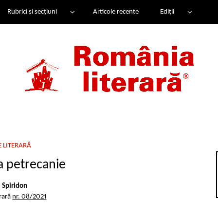
Rubrici și secțiuni
Articole recente
Ediții
E LITERARĂ
a petrecanie
e Spiridon
erară
nr. 08/2021