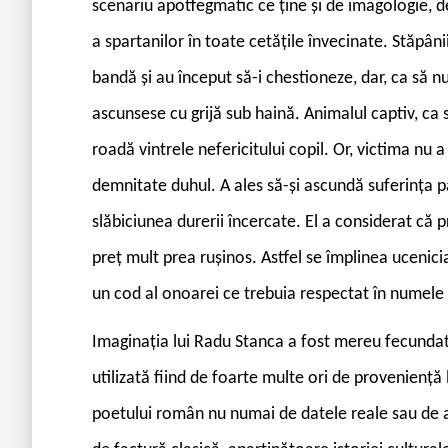
scenariu apotfegmatic ce ține și de imagologie, d
a spartanilor în toate cetățile învecinate. Stăpân
bandă și au început să-i chestioneze, dar, ca să nu 
ascunsese cu grijă sub haină. Animalul captiv, ca 
roadă vintrele nefericitului copil. Or, victima nu 
demnitate duhul. A ales să-și ascundă suferința p
slăbiciunea durerii încercate. El a considerat că p
preț mult prea rușinos. Astfel se împlinea ucenicia
un cod al onoarei ce trebuia respectat în numele 
Imaginația lui Radu Stanca a fost mereu fecundată
utilizată fiind de foarte multe ori de proveniență 
poetului român nu numai de datele reale sau de a