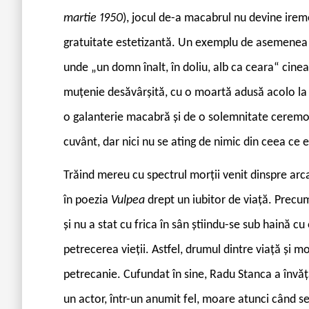
martie 1950
), jocul de-a macabrul nu devine irem
gratuitate estetizantă. Un exemplu de asemenea în
unde „un domn înalt, în doliu, alb ca ceara“ cineaz
muțenie desăvârșită, cu o moartă adusă acolo la 
o galanterie macabră și de o solemnitate ceremon
cuvânt, dar nici nu se ating de nimic din ceea ce 
Trăind mereu cu spectrul morții venit dinspre arc
în poezia
Vulpea
drept un iubitor de viață. Precum
și nu a stat cu frica în sân știindu-se sub haină c
petrecerea vieții. Astfel, drumul dintre viață și m
petrecanie. Cufundat în sine, Radu Stanca a învăț
un actor, într-un anumit fel, moare atunci când s