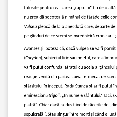
folosite pentru realizarea „raptului“ țin de o altă 
nu prea dă socoteală nimănui de fărădelegile com
Vulpea
pleacă de la o anecdotă care, departe de a 
pe gânduri de ce vremi se-nvredniciră cronicarii și 
Avansez și ipoteza că, dacă vulpea se va fi pornit
(
Corydon
), subiectul liric sau poetul, care a împr
va fi putut confunda lătratul cu acela al țâncului
reacție venită din partea cuiva fermecat de scenar
sfârșitului în început. Radu Stanca și-ar fi putut 
eminescian
Strigoii
: „În numele sfântului/ Taci, 
piatră“. Chiar dacă, sedus fiind de tăcerile de „di
sepulcrală („Stau singur între morți și când e lu