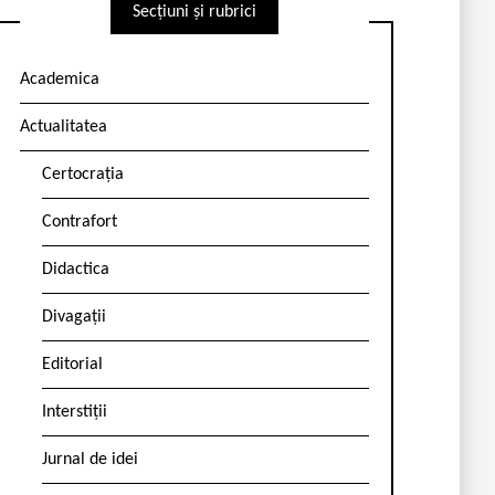
Secțiuni și rubrici
Academica
Actualitatea
Certocrația
Contrafort
Didactica
Divagații
Editorial
Interstiții
Jurnal de idei