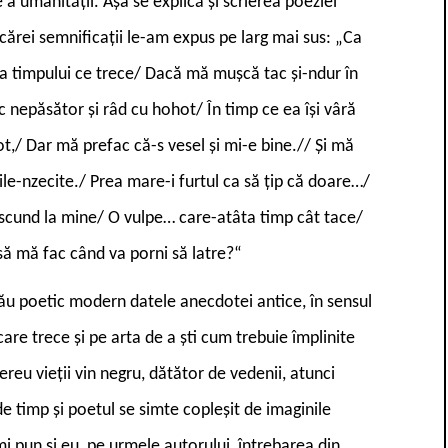
e a umanității. Așa se explică și scrierea poeziei
cărei semnificații le-am expus pe larg mai sus: „Ca
a timpului ce trece/ Dacă mă mușcă tac și-ndur în
 nepăsător și râd cu hohot/ În timp ce ea își vâră
t,/ Dar mă prefac că-s vesel și mi-e bine.// Și mă
ile-nzecite./ Prea mare-i furtul ca să țip că doare…/
ascund la mine/ O vulpe… care-atâta timp cât tace/
 mă fac când va porni să latre?“
său poetic modern datele anecdotei antice, în sensul
care trece și pe arta de a ști cum trebuie împlinite
reu vieții vin negru, dătător de vedenii, atunci
de timp și poetul se simte copleșit de imaginile
mi pun și eu, pe urmele autorului, întrebarea din