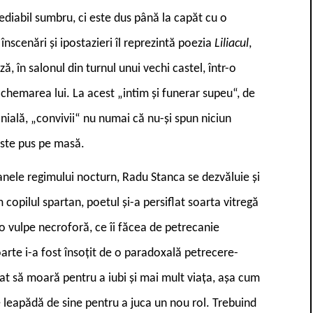
ediabil sumbru, ci este dus până la capăt cu o
scenări și ipostazieri îl reprezintă poezia
Liliacul
,
ă, în salonul din turnul unui vechi castel, într-o
chemarea lui. La acest „intim și funerar supeu“, de
ială, „convivii“ nu numai că nu-și spun niciun
este pus pe masă.
anele regimului nocturn, Radu Stanca se dezvăluie și
 copilul spartan, poetul și-a persiflat soarta vitregă
u o vulpe necroforă, ce îi făcea de petrecanie
oarte i-a fost însoțit de o paradoxală petrecere-
at să moară pentru a iubi și mai mult viața, așa cum
e leapădă de sine pentru a juca un nou rol. Trebuind