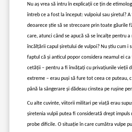
Nu aș vrea să intru în explicații ce țin de etimol
întreb ce a fost la început: vulpoiul sau șiretul? A
deoarece știe să se strecoare prin toate găurile f
care, atunci când se apucă să se încalțe pentru a 
încălțării capul șiretului de vulpoi? Nu știu cum i 
faptul că și anticul popor considera neamul ei ca fi
cetății – pentru a fi învățați cu privațiunile vieții
extreme – erau puși să fure tot ceea ce puteau, cu 
până la sângerare și dădeau cinstea pe rușine pe
Cu alte cuvinte, viitorii militari pe viață erau supuș
șiretenia vulpii putea fi considerată drept impuls
probe dificile. O situație în care cumătra vulpe p