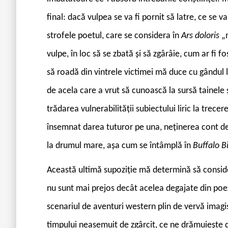
final: dacă vulpea se va fi pornit să latre, ce se va
strofele poetul, care se considera în
Ars doloris
„
vulpe, în loc să se zbată și să zgârâie, cum ar fi 
să roadă din vintrele victimei mă duce cu gândul l
de acela care a vrut să cunoască la sursă tainele ș
trădarea vulnerabilității subiectului liric la trecer
însemnat darea tuturor pe una, neținerea cont de n
la drumul mare, așa cum se întâmplă în
Buffalo Bi
Această ultimă supoziție mă determină să consider
nu sunt mai prejos decât acelea degajate din po
scenariul de aventuri western plin de vervă imagi
timpului neasemuit de zgârcit, ce ne drămuiește d