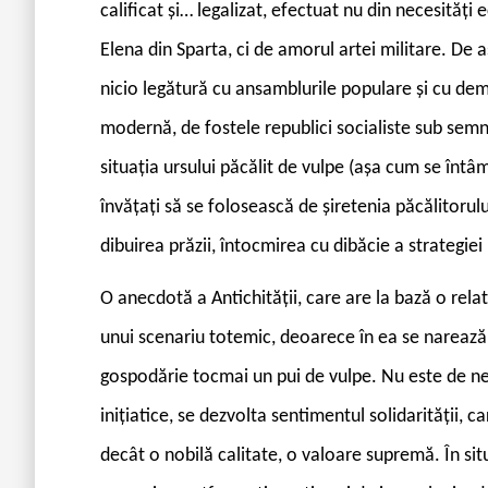
calificat și… legalizat, efectuat nu din necesităț
Elena din Sparta, ci de amorul artei militare. De 
nicio legătură cu ansamblurile populare și cu dem
modernă, de fostele republici socialiste sub semn
situația ursului păcălit de vulpe (așa cum se întâm
învățați să se folosească de șiretenia păcălitorulu
dibuirea prăzii, întocmirea cu dibăcie a strategiei 
O anecdotă a Antichității, care are la bază o relata
unui scenariu totemic, deoarece în ea se narează
gospodărie tocmai un pui de vulpe. Nu este de negli
inițiatice, se dezvolta sentimentul solidarității, 
decât o nobilă calitate, o valoare supremă. În si