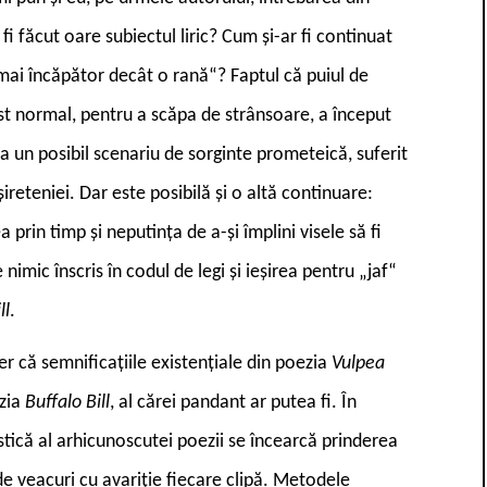
 fi făcut oare subiectul liric? Cum și-ar fi continuat
mai încăpător decât o rană“? Faptul că puiul de
fost normal, pentru a scăpa de strânsoare, a început
a un posibil scenariu de sorginte prometeică, suferit
ireteniei. Dar este posibilă și o altă continuare:
ea prin timp și neputința de a-și împlini visele să fi
imic înscris în codul de legi și ieșirea pentru „jaf“
ll
.
 că semnificațiile existențiale din poezia
Vulpea
ezia
Buffalo Bill
, al cărei pandant ar putea fi. În
stică al arhicunoscutei poezii se încearcă prinderea
e veacuri cu avariție fiecare clipă. Metodele