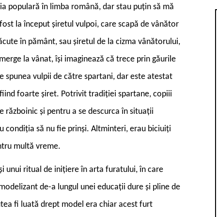
ogia populară în limba română, dar stau puțin să mă
 fost la început șiretul vulpoi, care scapă de vânător
ăcute în pământ, sau șiretul de la cizma vânătorului,
merge la vânat, își imaginează că trece prin găurile
se spunea vulpii de către spartani, dar este atestat
ind foarte șiret. Potrivit tradiției spartane, copiii
 de războinic și pentru a se descurca în situații
condiția să nu fie prinși. Altminteri, erau biciuiți
ntru multă vreme.
i unui ritual de inițiere în arta furatului, în care
 modelizant de-a lungul unei educații dure și pline de
utea fi luată drept model era chiar acest furt