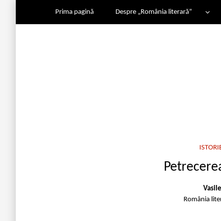
Prima pagină
Despre „România literară”
ISTORI
Petrecere
Vasil
România lit