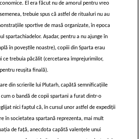
i economice. El era făcut nu de amorul pentru vreo
asemenea, trebuie spus că astfel de ritualuri nu au
onstrațiile sportive de masă organizate, în epoca
ul spartachiadelor. Așadar, pentru a nu ajunge în
plă în poveștile noastre), copiii din Sparta erau
i ce trebuia păcălit (cercetarea împrejurimilor,
pentru reușita finală).
re din scrierile lui Plutarh, capătă semnificațiile
 cum o bandă de copii spartani a furat dintr-o
jat nici faptul că, în cursul unor astfel de expediții
care în societatea spartană reprezenta, mai mult
tuația de față, anecdota capătă valențele unui