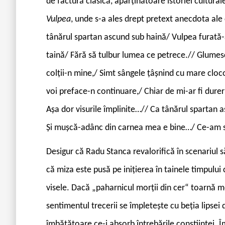
de factură clasică, aparținătoare istoriei cultural
Vulpea
, unde s-a ales drept pretext anecdota ale 
tânărul spartan ascund sub haină/ Vulpea furată-
taină/ Fără să tulbur lumea ce petrece.// Glumesc
colții-n mine,/ Simt sângele țâșnind cu mare cloco
voi preface-n continuare,/ Chiar de mi-ar fi durer
Așa dor visurile împlinite…// Ca tânărul spartan 
Și mușcă-adânc din carnea mea e bine…/ Ce-am să
Desigur că Radu Stanca revalorifică în scenariul 
că miza este pusă pe inițierea în tainele timpului 
visele. Dacă „paharnicul morții din cer“ toarnă me
sentimentul trecerii se împletește cu beția lipsei 
îmbătătoare ce-i absorb întrebările conștiinței. Î