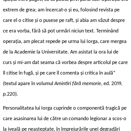
extrem de grea; am încercat-o şi eu, folosind revista pe
care el o citise şi o pusese pe raft, şi abia am văzut despre
ce era vorba, fără să pot urmări niciun text. Terminând
operaţia, am plecat repede pe urma lui Iorga, care mergea
de la Academie la Universitate. Am asistat la ora lui de
curs şi mi-am dat seama că vorbea despre articolul pe care
îl citise în fugă, şi pe care îl comenta şi critica în aulă“
(textul apare în volumul
Amintiri fără memorie
, ed. 2019,
p.220).
Personalitatea lui Iorga cuprinde o componentă tragică pe
care asasinarea lui de către un comando legionar a scos-o
la iveală pe neașteptate, în împrejurările unei degradări