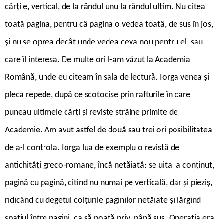
cărţile, vertical, de la rândul unu la rândul ultim. Nu citea
toată pagina, pentru că pagina o vedea toată, de sus în jos,
şi nu se oprea decât unde vedea ceva nou pentru el, sau
care îl interesa. De multe ori l-am văzut la Academia
Română, unde eu citeam în sala de lectură. Iorga venea şi
pleca repede, după ce scotocise prin rafturile în care
puneau ultimele cărţi şi reviste străine primite de
Academie. Am avut astfel de două sau trei ori posibilitatea
de a-l controla. Iorga lua de exemplu o revistă de
antichităţi greco-romane, încă netăiată: se uita la conţinut,
pagină cu pagină, citind nu numai pe verticală, dar şi pieziş,
ridicând cu degetul colţurile paginilor netăiate şi lărgind
spaţiul între pagini, ca să poată privi până sus. Operaţia era