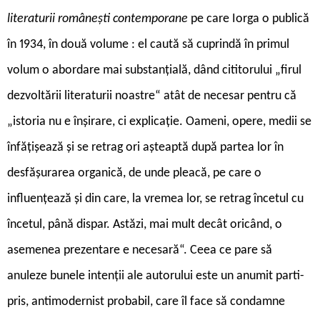
literaturii românești contemporane
pe care Iorga o publică
în 1934, în două volume : el caută să cuprindă în primul
volum o abordare mai substanțială, dând cititorului „firul
dezvoltării literaturii noastre“ atât de necesar pentru că
„istoria nu e înșirare, ci explicație. Oameni, opere, medii se
înfățișează și se retrag ori așteaptă după partea lor în
desfășurarea organică, de unde pleacă, pe care o
influențează și din care, la vremea lor, se retrag încetul cu
încetul, până dispar. Astăzi, mai mult decât oricând, o
asemenea prezentare e necesară“. Ceea ce pare să
anuleze bunele intenții ale autorului este un anumit parti-
pris, antimodernist probabil, care îl face să condamne