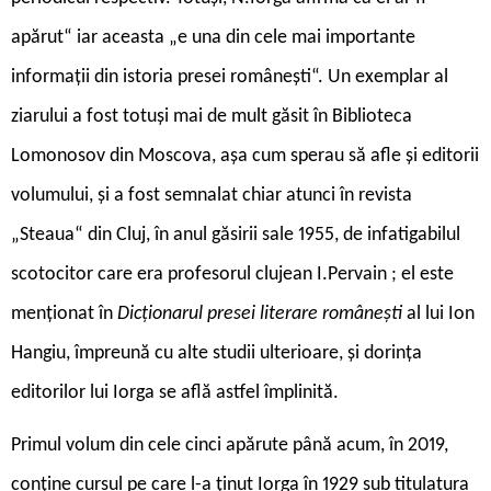
apărut“ iar aceasta „e una din cele mai importante
informații din istoria presei românești“. Un exemplar al
ziarului a fost totuși mai de mult găsit în Biblioteca
Lomonosov din Moscova, așa cum sperau să afle și editorii
volumului, și a fost semnalat chiar atunci în revista
„Steaua“ din Cluj, în anul găsirii sale 1955, de infatigabilul
scotocitor care era profesorul clujean I.Pervain ; el este
menționat în
Dicționarul presei literare românești
al lui Ion
Hangiu, împreună cu alte studii ulterioare, și dorința
editorilor lui Iorga se află astfel împlinită.
Primul volum din cele cinci apărute până acum, în 2019,
conține cursul pe care l-a ținut Iorga în 1929 sub titulatura