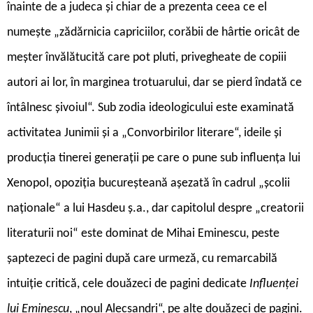
înainte de a judeca și chiar de a prezenta ceea ce el
numește „zădărnicia capriciilor, corăbii de hârtie oricât de
meșter învălătucită care pot pluti, privegheate de copiii
autori ai lor, în marginea trotuarului, dar se pierd îndată ce
întâlnesc șivoiul“. Sub zodia ideologicului este examinată
activitatea Junimii și a „Convorbirilor literare“, ideile și
producția tinerei generații pe care o pune sub influența lui
Xenopol, opoziția bucureșteană așezată în cadrul „școlii
naționale“ a lui Hasdeu ș.a., dar capitolul despre „creatorii
literaturii noi“ este dominat de Mihai Eminescu, peste
șaptezeci de pagini după care urmeză, cu remarcabilă
intuiție critică, cele douăzeci de pagini dedicate
Influenței
lui Eminescu
, „noul Alecsandri“, pe alte douăzeci de pagini.