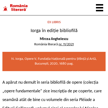
EX LIBRIS
Iorga în ediție bibliofilă
Mircea Anghelescu
România literară
nr. 11/2021
N. Iorga, Opere V, Fundația Națională pentru Știință și Artă,
București, 2020, 1680 pag.
A
apărut nu demult în seria bibliofilă de opere (colecția
„opere fundamentale“ zice inscripția de pe coperte, care
seamănă atât de bine cu volumele din seria
Pléiade
a