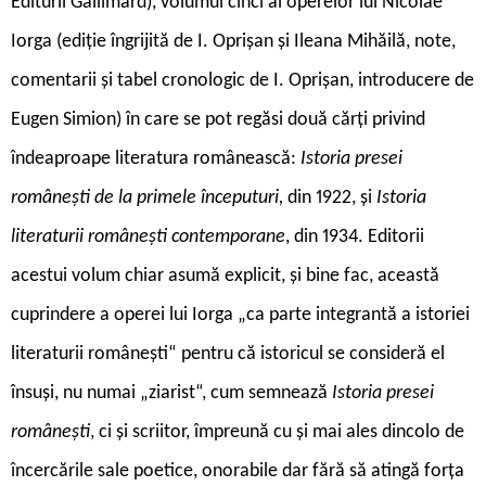
Editurii Gallimard), volumul cinci al operelor lui Nicolae
Iorga (ediție îngrijită de I. Oprișan și Ileana Mihăilă, note,
comentarii și tabel cronologic de I. Oprișan, introducere de
Eugen Simion) în care se pot regăsi două cărți privind
îndeaproape literatura românească:
Istoria presei
românești de la primele începuturi,
din 1922, și
Istoria
literaturii românești contemporane
, din 1934. Editorii
acestui volum chiar asumă explicit, și bine fac, această
cuprindere a operei lui Iorga „ca parte integrantă a istoriei
literaturii românești“ pentru că istoricul se consideră el
însuși, nu numai „ziarist“, cum semnează
Istoria presei
românești
, ci și scriitor, împreună cu și mai ales dincolo de
încercările sale poetice, onorabile dar fără să atingă forța