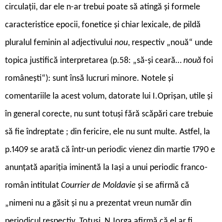
circulații, dar ele n-ar trebui poate să atingă și formele
caracteristice epocii, fonetice și chiar lexicale, de pildă
pluralul feminin al adjectivului
nou
, respectiv „nouă“ unde
topica justifică interpretarea (p.58: „să-și ceară…
nouă
foi
românești“): sunt însă lucruri minore. Notele și
comentariile la acest volum, datorate lui I.Oprișan, utile și
în general corecte, nu sunt totuși fără scăpări care trebuie
să fie îndreptate ; din fericire, ele nu sunt multe. Astfel, la
p.1409 se arată că într-un periodic vienez din martie 1790 e
anunțată apariția iminentă la Iași a unui periodic franco-
român intitulat
Courrier de Moldavie
și se afirmă că
„nimeni nu a găsit și nu a prezentat vreun număr din
periodicul respectiv. Totuși, N.Iorga afirmă că el ar fi