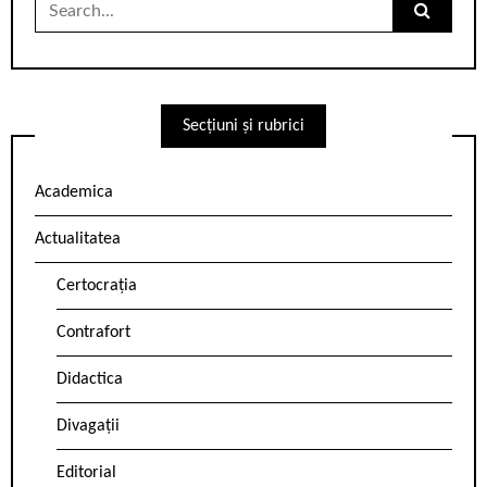
Search
for:
Secțiuni și rubrici
Academica
Actualitatea
Certocrația
Contrafort
Didactica
Divagații
Editorial