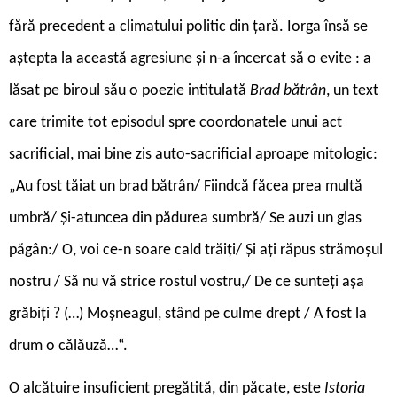
fără precedent a climatului politic din țară. Iorga însă se
aștepta la această agresiune și n-a încercat să o evite : a
lăsat pe biroul său o poezie intitulată
Brad bătrân
, un text
care trimite tot episodul spre coordonatele unui act
sacrificial, mai bine zis auto-sacrificial aproape mitologic:
„Au fost tăiat un brad bătrân/ Fiindcă făcea prea multă
umbră/ Și-atuncea din pădurea sumbră/ Se auzi un glas
păgân:/ O, voi ce-n soare cald trăiți/ Și ați răpus strămoșul
nostru / Să nu vă strice rostul vostru,/ De ce sunteți așa
grăbiți ? (…) Moșneagul, stând pe culme drept / A fost la
drum o călăuză…“.
O
alcătuire insuficient pregătită, din păcate, este
Istoria