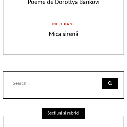
Poeme de Dorottya Bánkövi
MERIDIANE
Mica sirenă
Search
for:
Secțiuni și rubrici