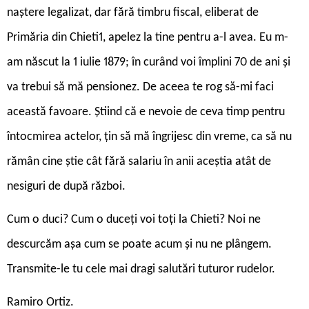
naștere legalizat, dar fără timbru fiscal, eliberat de
Primăria din Chieti1, apelez la tine pentru a-l avea. Eu m-
am născut la 1 iulie 1879; în curând voi împlini 70 de ani și
va trebui să mă pensionez. De aceea te rog să-mi faci
această favoare. Știind că e nevoie de ceva timp pentru
întocmirea actelor, țin să mă îngrijesc din vreme, ca să nu
rămân cine știe cât fără salariu în anii aceștia atât de
nesiguri de după război.
Cum o duci? Cum o duceți voi toți la Chieti? Noi ne
descurcăm așa cum se poate acum și nu ne plângem.
Transmite-le tu cele mai dragi salutări tuturor rudelor.
Ramiro Ortiz.