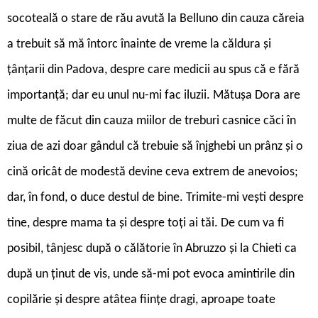
socoteală o stare de rău avută la Belluno din cauza căreia
a trebuit să mă întorc înainte de vreme la căldura și
țânțarii din Padova, despre care medicii au spus că e fără
importanță; dar eu unul nu-mi fac iluzii. Mătușa Dora are
multe de făcut din cauza miilor de treburi casnice căci în
ziua de azi doar gândul că trebuie să înjghebi un prânz și o
cină oricât de modestă devine ceva extrem de anevoios;
dar, în fond, o duce destul de bine. Trimite-mi vești despre
tine, despre mama ta și despre toți ai tăi. De cum va fi
posibil, tânjesc după o călătorie în Abruzzo și la Chieti ca
după un ținut de vis, unde să-mi pot evoca amintirile din
copilărie și despre atâtea ființe dragi, aproape toate