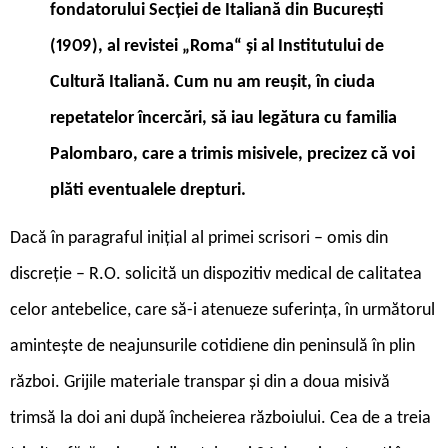
fondatorului Secției de Italiană din București
(1909), al revistei „Roma“ și al Institutului de
Cultură Italiană. Cum nu am reușit, în ciuda
repetatelor încercări, să iau legătura cu familia
Palombaro, care a trimis misivele, precizez că voi
plăti eventualele drepturi.
D
acă în paragraful inițial al primei scrisori – omis din
discreție – R.O. solicită un dispozitiv medical de calitatea
celor antebelice, care să-i atenueze suferința, în următorul
amintește de neajunsurile cotidiene din peninsulă în plin
război. Grijile materiale transpar și din a doua misivă
trimsă la doi ani după încheierea războiului. Cea de a treia