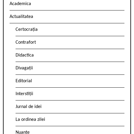
Academica
Actualitatea
Certocrația
Contrafort
Didactica
Divagații
Editorial
Interstiții
Jurnal de idei
La ordinea zilei
Nuanțe