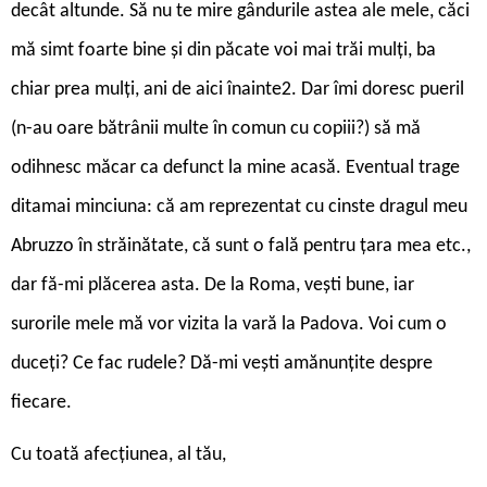
decât altunde. Să nu te mire gândurile astea ale mele, căci
mă simt foarte bine și din păcate voi mai trăi mulți, ba
chiar prea mulți, ani de aici înainte2. Dar îmi doresc pueril
(n-au oare bătrânii multe în comun cu copiii?) să mă
odihnesc măcar ca defunct la mine acasă. Eventual trage
ditamai minciuna: că am reprezentat cu cinste dragul meu
Abruzzo în străinătate, că sunt o fală pentru țara mea etc.,
dar fă-mi plăcerea asta. De la Roma, vești bune, iar
surorile mele mă vor vizita la vară la Padova. Voi cum o
duceți? Ce fac rudele? Dă-mi vești amănunțite despre
fiecare.
Cu toată afecțiunea, al tău,