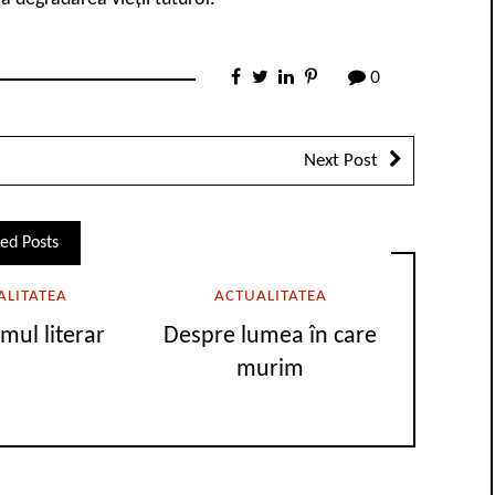
0
Next Post
ed Posts
ALITATEA
ACTUALITATEA
smul literar
Despre lumea în care
murim