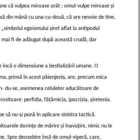
pune că vulpea miroase urât ; omul-vulpe miroase și
să din mână cu una-cu-două, că are nevoie de tine,
, „simbolul egoismului șiret aflat la antipodul
ar mai fi de adăugat după această crudă, dar
ste încă o dimensiune a bestializării umane. O
ma, prinsă în acest păienjeniș, are, precum mica
ân- du-se, asemenea celulelor aducătoare de
sitoare: perfidia, fățărnicia, ipocrizia, șiretenia.
 să nu-și pună în aplicare sinistra tactică.
itoarele dorințe de mărire și înavuțire, nimic nu le
ne. Spre deosebire însă de omul-viperă, care,