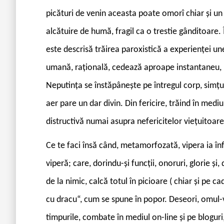
picături de venin aceasta poate omorî chiar și u
alcătuire de humă, fragil ca o trestie gânditoare.
este descrisă trăirea paroxistică a experienței un
umană, rațională, cedează aproape instantaneu, une
Neputința se înstăpânește pe întregul corp, simțu
aer pare un dar divin. Din fericire, trăind în medi
distructivă numai asupra nefericitelor viețuitoare
Ce te faci însă când, metamorfozată, vipera ia în
viperă; care, dorindu-și funcții, onoruri, glorie și,
de la nimic, calcă totul în picioare ( chiar și pe c
cu dracu“, cum se spune în popor. Deseori, omul-vi
timpurile, combate în mediul on-line și pe bloguri