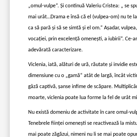
„omul-vulpe“. Și continuă Valeriu Cristea: „ se s
mai urât…Drama e însă că el (vulpea-om) nu te la
ca să pară și să se simtă și el om.“ Așadar, vulpea
vocației, prin excelență omenești, a iubirii“. Ce-
adevărată caracterizare.
Viclenia, iată, alături de ură, răutate și invidie e
dimensiune cu o „gamă“ atât de largă, încât victi
gâză captivă, șanse infime de scăpare. Multiplic
moarte, viclenia poate lua forme la fel de urât miro
Nu există domeniu de activitate în care omul-vulpe
Tenebrele ființei omenești se reactivează la mistu
mai poate zăgăzui, nimeni nu li se mai poate opu