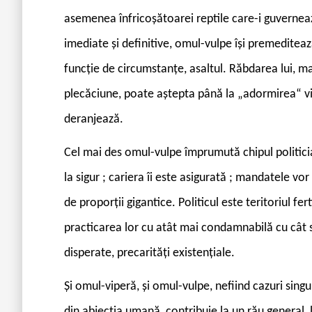
asemenea înfricoșătoarei reptile care-i guvernea
imediate și definitive, omul-vulpe își premeditea
funcție de circumstanțe, asaltul. Răbdarea lui, 
plecăciune, poate aștepta până la „adormirea“ v
deranjează.
Cel mai des omul-vulpe împrumută chipul politici
la sigur ; cariera îi este asigurată ; mandatele vor
de proporții gigantice. Politicul este teritoriul f
practicarea lor cu atât mai condamnabilă cu cât s
disperate, precarități existențiale.
Și omul-viperă, și omul-vulpe, nefiind cazuri singul
din abjecția umană, contribuie la un rău general, l