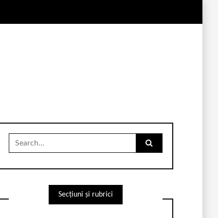
Search
for:
Secțiuni și rubrici