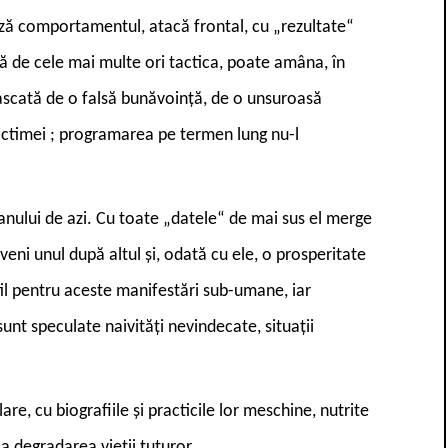
ză comportamentul, atacă frontal, cu „rezultate“
ză de cele mai multe ori tactica, poate amâna, în
mascată de o falsă bunăvoință, de o unsuroasă
ictimei ; programarea pe termen lung nu-l
anului de azi. Cu toate „datele“ de mai sus el merge
 veni unul după altul și, odată cu ele, o prosperitate
ertil pentru aceste manifestări sub-umane, iar
unt speculate naivități nevindecate, situații
are, cu biografiile și practicile lor meschine, nutrite
a degradarea vieții tuturor.