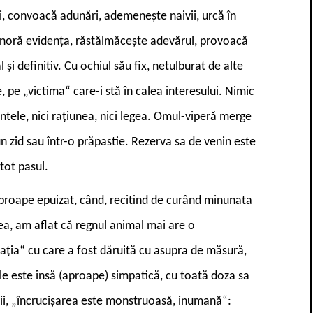
ri, convoacă adunări, ademenește naivii, urcă în
. Ignoră evidența, răstălmăcește adevărul, provoacă
și definitiv. Cu ochiul său fix, netulburat de alte
, pe „victima“ care-i stă în calea interesului. Nimic
ntele, nici rațiunea, nici legea. Omul-viperă merge
n zid sau într-o prăpastie. Rezerva sa de venin este
tot pasul.
proape epuizat, când, recitind de curând minunata
stea, am aflat că regnul animal mai are o
cația“ cu care a fost dăruită cu asupra de măsură,
e este însă (aproape) simpatică, cu toată doza sa
ții, „încrucișarea este monstruoasă, inumană“: