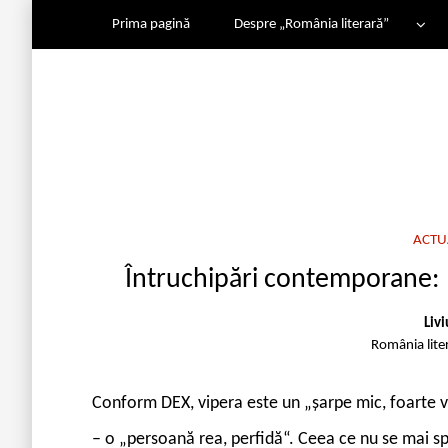
Prima pagină
Despre „România literară”
ACTU
Întruchipări contemporane: 
Liv
România lite
C
onform DEX, vipera este un „șarpe mic, foarte ve
– o „persoană rea, perfidă“. Ceea ce nu se mai s