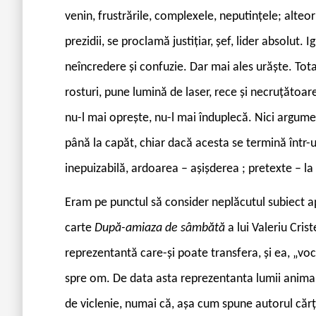
venin, frustrările, complexele, neputințele; alteo
prezidii, se proclamă justițiar, șef, lider absolut
neîncredere și confuzie. Dar mai ales urăște. Total 
rosturi, pune lumină de laser, rece și necruțătoare
nu-l mai oprește, nu-l mai înduplecă. Nici argume
până la capăt, chiar dacă acesta se termină într-u
inepuizabilă, ardoarea – așișderea ; pretexte – la 
Eram pe punctul să consider neplăcutul subiect a
carte
După-amiaza de sâmbătă
a lui Valeriu Cri
reprezentantă care-și poate transfera, și ea, „vo
spre om. De data asta reprezentanta lumii animal
de viclenie, numai că, așa cum spune autorul căr