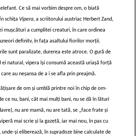
n elefant. Ce să mai vorbim despre om, o biată
 În schița
Vipera
, a scriitorului austriac Herbert Zand,
ei mușcături a cumplitei creaturi, în care ordinea
ori definitv, în fața asaltului fiorilor morții.
rile sunt paralizate, durerea este atroce. O gură de
ul ei natural, vipera își consumă această uriașă forță
 care au neșansa de a i se afla prin preajmă.
fățișare de om și umblă printre noi în chip de om-
 de ce nu, bani, cât mai mulți bani, nu se dă în lături
adavre), nu are mamă, nu are tată, se „face frate și
peră mai scrie și la gazetă, iar mai nou, în pas cu
, unde-și eliberează, în supradoze bine calculate de