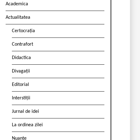
Academica
Actualitatea
Certocrația
Contrafort
Didactica
Divagații
Editorial
Interstiții
Jurnal de idei
La ordinea zilei
Nuanțe