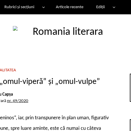
Rubrici și secțiuni
Articole recente
Ediții
ALITATEA
„omul-viperă” şi „omul-vulpe”
iu Capșa
rară
nr. 49/2020
ninos“, iar, prin transpunere în plan uman, figurativ
pune, spre luare aminte, este că numai cu câteva