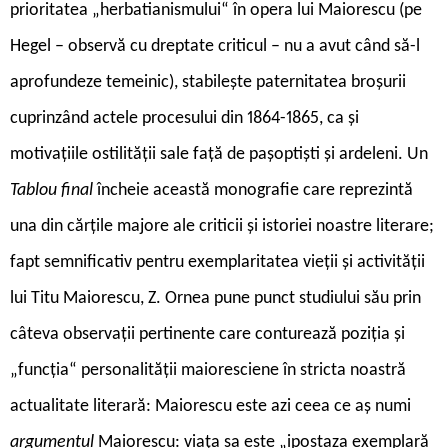
prioritatea „herbatianismului“ în opera lui Maiorescu (pe
Hegel – observă cu dreptate criticul – nu a avut când să-l
aprofundeze temeinic), stabilește paternitatea broșurii
cuprinzând actele procesului din 1864-1865, ca și
motivațiile ostilității sale față de pașoptiști și ardeleni. Un
Tablou final
încheie această monografie care reprezintă
una din cărțile majore ale criticii și istoriei noastre literare;
fapt semnificativ pentru exemplaritatea vieții și activității
lui Titu Maiorescu, Z. Ornea pune punct studiului său prin
câteva observații pertinente care conturează poziția și
„funcția“ personalității maioresciene în stricta noastră
actualitate literară: Maiorescu este azi ceea ce aș numi
argumentul
Maiorescu: viața sa este „ipostaza exemplară