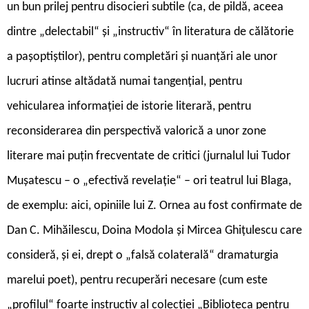
un bun prilej pentru disocieri subtile (ca, de pildă, aceea
dintre „delectabil“ și „instructiv“ în literatura de călătorie
a pașoptiștilor), pentru completări și nuanțări ale unor
lucruri atinse altădată numai tangențial, pentru
vehicularea informației de istorie literară, pentru
reconsiderarea din perspectivă valorică a unor zone
literare mai puţin frecventate de critici (jurnalul lui Tudor
Muşatescu – o „efectivă revelaţie“ – ori teatrul lui Blaga,
de exemplu: aici, opiniile lui Z. Ornea au fost confirmate de
Dan C. Mihăilescu, Doina Modola şi Mircea Ghiţulescu care
consideră, şi ei, drept o „falsă colaterală“ dramaturgia
marelui poet), pentru recuperări necesare (cum este
„profilul“ foarte instructiv al colecţiei „Biblioteca pentru