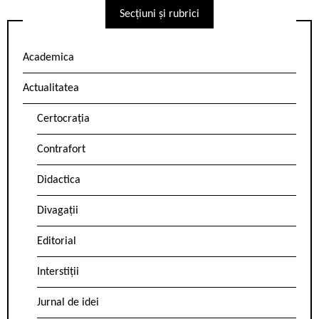
Secțiuni și rubrici
Academica
Actualitatea
Certocrația
Contrafort
Didactica
Divagații
Editorial
Interstiții
Jurnal de idei