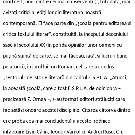
mod cert, unul dintre cei mai consecvenți și, totodată, mai
avizați critici ai edițiilor din literatura noastră
contemporană. El face parte din „școala pentru editarea și
critica textului literar“, constituită, la începutul deceniului
șase al secolului XX (în pofida opiniilor unor oameni cu
puțină știință de carte, se mai făceau, iată, și lucruri bune
pe atunci), în jurul lui Ion Roman, cel care a condus
„sectorul“ de istorie literară din cadrul E.S.P.L.A. „Atunci,
la această școală, care a fost E.S.P.L.A. de odinioară –
precizează Z. Ornea –, s-au format editori străluciți care
fac astăzi onoare acestei discipline. Citarea câtorva dintre
ei e proba cea mai concludentă a acestei rodnice
înfăptuiri: Liviu Călin, Teodor Vârgolici, Andrei Rusu, Gh.