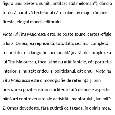
figura unui prieten, numit „antifascistul meloman“), dând o
turnură narativă textelor al căror obiectiv major rămâne,
fireşte, elogiul muncii editorului.
V
iaţa lui Titu Maiorescu
este, se poate spune, cartea-efigie
a lui Z. Ornea; ea reprezintă, totodată, cea mai completă
reconstituire a biografiei personalităţii atât de complexe a
lui Titu Maiorescu, focalizând nu atât faptele, cât portretul
interior; şi nu atât criticul şi politicianul, cât omul.
Viața Iui
Titu Maiorescu
este o monografie de referință și prin
precizarea poziției istoricului literar față de unele aspecte
până azi controversate ale activității mentorului „Junimii“;
Z. Ornea dovedește, fără putință de tăgadă, în opinia mea,