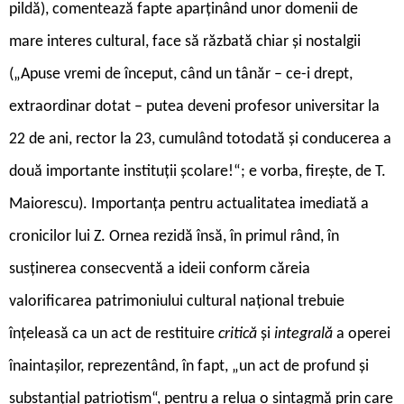
pildă), comentează fapte aparținând unor domenii de
mare interes cultural, face să răzbată chiar și nostalgii
(„Apuse vremi de început, când un tânăr – ce-i drept,
extraordinar dotat – putea deveni profesor universitar la
22 de ani, rector la 23, cumulând totodată și conducerea a
două importante instituții școlare!“; e vorba, firește, de T.
Maiorescu). Importanța pentru actualitatea imediată a
cronicilor lui Z. Ornea rezidă însă, în primul rând, în
susținerea consecventă a ideii conform căreia
valorificarea patrimoniului cultural național trebuie
înțeleasă ca un act de restituire
critică
și
integrală
a operei
înaintașilor, reprezentând, în fapt, „un act de profund și
substanțial patriotism“, pentru a relua o sintagmă prin care