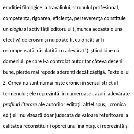
erudiției filologice, a travaliului, scrupulul profesional,
competența, rigoarea, eficiența, perseverența constituie
un
elogiu
al activității editorului („munca aceasta e una
efectivă de eroism și nu poate fi, cu oricât ar fi
recompensată, răsplătită cu adevărat“), știind bine că
domeniul, pe care l-a controlat autoritar câteva decenii
bune, pierde mai repede aderenți decât câștigă. Textele lui
Z. Ornea nu sunt numai niște cronici în sensul strict al
termenului; ele reprezintă, în numeroase cazuri, adevărate
profiluri literare
ale autorilor editați: altfel spus, „cronica
ediției“ nu vizează doar judecata de valoare referitoare la
calitatea reconstituirii operei unui înaintaș, ci reprezintă și