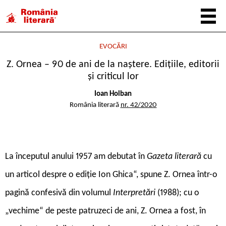
EVOCĂRI
Z. Ornea – 90 de ani de la naștere. Ediţiile, editorii
şi criticul lor
Ioan Holban
România literară
nr. 42/2020
L
a începutul anului 1957 am debutat în
Gazeta literară
cu
un articol despre o ediție Ion Ghica“, spune Z. Ornea într-o
pagină confesivă din volumul
Interpretări
(1988); cu o
„vechime“ de peste patruzeci de ani, Z. Ornea a fost, în