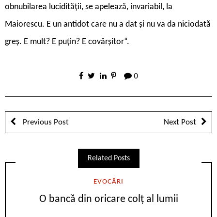
obnubilarea lucidității, se apelează, invariabil, la
Maiorescu. E un antidot care nu a dat și nu va da niciodată
greș. E mult? E puțin? E covârșitor“.
0
Previous Post
Next Post
Related Posts
EVOCĂRI
O bancă din oricare colț al lumii