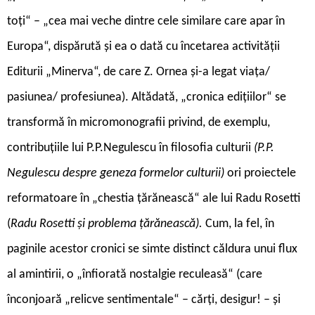
toţi“ – „cea mai veche dintre cele similare care apar în
Europa“, dispărută şi ea o dată cu încetarea activităţii
Editurii „Minerva“, de care Z. Ornea şi-a legat viaţa/
pasiunea/ profesiunea). Altădată, „cronica ediţiilor“ se
transformă în micromonografii privind, de exemplu,
contribuţiile lui P.P.Negulescu în filosofia culturii
(P.P.
Negulescu despre geneza formelor culturii)
ori proiectele
reformatoare în „chestia ţărănească“ ale lui Radu Rosetti
(
Radu Rosetti şi problema ţărănească).
Cum, la fel, în
paginile acestor cronici se simte distinct căldura unui flux
al amintirii, o „înfiorată nostalgie reculeasă“ (care
înconjoară „relicve sentimentale“ – cărţi, desigur! – şi