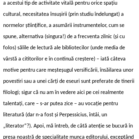
a acestui tip de activitate vitală pentru orice spațiu
cultural, necesitatea însușirii (prin studiu îndelungat) a
normelor științifice, a asumării instrumentelor, cum se
spune, alternativa (singura!) de a frecventa zilnic (și cu
folos) sălile de lectură ale bibliotecilor (unde media de
vârstă a cititorilor e în continuă creștere) – iată câteva
motive pentru care meșteșugul versificării, însăilarea unor
povestiri sau a unei cărți de eseuri sunt preferate de tinerii
filologi; sigur că nu am în vedere aici pe cei realmente
talentați, care – s-ar putea zice – au vocație pentru
literatură (dar n-a fost și Perpessicius, întâi, un
„literator“?). Apoi, mă întreb, de câtă atenție se bucură în
presa noastră de specialitate munca editorului, exceptând