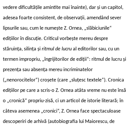
vedere dificultățile amintite mai înainte), dar și un capitol,
adesea foarte consistent, de observații, amendând sever
lipsurile sau, cum le numește Z. Ornea, „slăbiciunile“
edițiilor în discuție. Criticul vorbește mereu despre
stăruința, silința și
ritmul de lucru
al editorilor sau, cu un
termen impropriu, „îngrijitorilor de ediții“: ritmul de lucru și
prezența sau absența mereu incriminatelor
(„nenorocitelor“) croșete (care „sluțesc textele“). Cronica
edițiilor pe care a scris-o Z. Ornea atâta vreme nu este însă
o „cronică“ propriu-zisă, ci un articol de istorie literară; în
câteva asemenea „cronici“, Z. Ornea face spectaculoase
descoperiri de arhivă (autobiografia lui Maiorescu, de