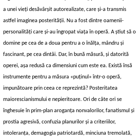
a unei vieți desăvârșit autorealizate, care și-a transmis
astfel imaginea posterității. Nu a fost dintre oamenii-
personalități care și-au îngropat viața în operă. A știut să o
domine pe cea de a doua pentru a o înălța, mândru și
fascinant, pe cea dintâi. Dar, în bună măsură, și datorită
operei, așa redusă ca dimensiuni cum este ea. Există însă
instrumente pentru a măsura «puținul» într-o operă,
impunătoare prin ceea ce reprezintă? Posteritatea
maiorescianismului e nepieritoare. Ori de câte ori se
înghesuie în prim-plan aroganța nonvalorilor, fanatismul și
prostia agresivă, confuzia planurilor și a criteriilor,
intoleranța, demagogia patriotardă, minciuna tremolată,