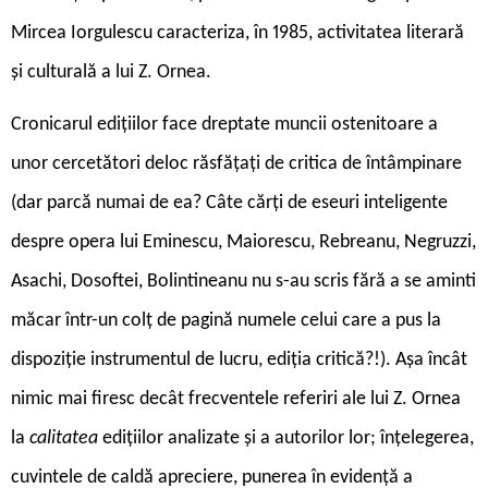
Mircea Iorgulescu caracteriza, în 1985, activitatea literară
și culturală a lui Z. Ornea.
C
ronicarul edițiilor face dreptate muncii ostenitoare a
unor cercetători deloc răsfățați de critica de întâmpinare
(dar parcă numai de ea? Câte cărți de eseuri inteligente
despre opera lui Eminescu, Maiorescu, Rebreanu, Negruzzi,
Asachi, Dosoftei, Bolintineanu nu s-au scris fără a se aminti
măcar într-un colț de pagină numele celui care a pus la
dispoziție instrumentul de lucru, ediția critică?!). Așa încât
nimic mai firesc decât frecventele referiri ale lui Z. Ornea
la
calitatea
edițiilor analizate și a autorilor lor; înțelegerea,
cuvintele de caldă apreciere, punerea în evidență a