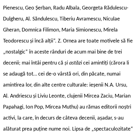
Pienescu, Geo Șerban, Radu Albala, Georgeta Rădulescu-
Dulgheru, Al. Săndulescu, Tiberiu Avramescu, Niculae
Gheran, Domnica Filimon, Maria Simionescu, Mirela
Teodorescu și încă alții“. Z. Ornea are toate motivele să fie
„nostalgic“ în aceste rânduri de acum mai bine de trei
decenii; mai întâi pentru că
și astăzi
cei amintiți (cărora li
se adaugă tot… cei de-o vârstă ori, din păcate, numai
amintirea lor, din alte centre culturale: ieșenii N.A. Ursu,
Al. Andriescu și Liviu Leonte, clujenii Mircea Zaciu, Marian
Papahagi, Ion Pop, Mircea Muthu) au rămas editorii noștri
activi, la care, în decurs de câteva decenii, așadar, s-au
alăturat prea puține nume noi. Lipsa de „spectaculozitate“