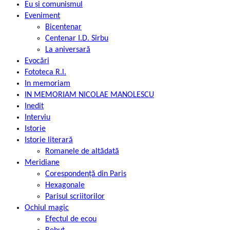
Eu și comunismul
Eveniment
Bicentenar
Centenar I.D. Sîrbu
La aniversară
Evocări
Fototeca R.l.
In memoriam
IN MEMORIAM NICOLAE MANOLESCU
Inedit
Interviu
Istorie
Istorie literară
Romanele de altădată
Meridiane
Corespondență din Paris
Hexagonale
Parisul scriitorilor
Ochiul magic
Efectul de ecou