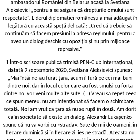
ambasadorul României din Belarus acasă la Svetlana
Aleksievici „pentru a se asigura că drepturile omului sunt
respectate“. Liderul diplomației românești a mai adăugat în
legătură cu această speță delicată: „Cred că trebuie să
continuăm să facem presiuni la adresa regimului, pentru a
avea un dialog deschis cu opoziția și nu prin mijloace
represive.“
l
Într-o scrisoare publică trimisă PEN-Club Internațional,
datată 9 septembrie 2020, Svetlana Aleksievici spunea:
„Mai întâi ne-au furat țara, acum îi fură pe cei mai buni
dintre noi, dar în locul celor care au fost smulși cu forța
dintre noi vor veni multe alte sute. (…) Vreau să repet ceea
ce spun mereu: nu am intenționat să facem o schimbare
totală. Noi am vrut ca țara să nu se rupă în două. Am dorit
ca în societate să existe un dialog. Alexandr Lukașenko
spune că nu va vorbi cu «strada». Sute de mii de oameni, în
fiecare duminică și în fiecare zi, ies pe stradă. Aceasta nu