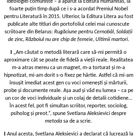
ideologiei comuniste – a apărut la Editura Humanitas, la
foarte puțin timp după ce i s-a acordat Premiul Nobel
pentru Literatură în 2015. Ulterior, la Editura Litera au fost
publicate alte titluri din portofoliul celei mai cunoscute
scriitoare din Belarus:
Rugăciune pentru Cernobâl
,
Soldații
de zinc
,
Războiul nu are chip de femeie
,
Ultimii martori
.
l
„Am căutat o metodă literară care să-mi permită o
aproximare cât se poate de fidelă a vieții reale. Realitatea
m-a atras mereu ca un magnet, m-a torturat și m-a
hipnotizat, mi-am dorit s-o fixez pe hârtie. Astfel că mi-am
însușit imediat acest gen cu voci omenești și mărturii,
probe și documente reale. Așa aud și văd eu lumea – ca pe
un cor de voci individuale și un colaj de detalii cotidiene…
În acest fel, pot fi simultan scriitor, reporter, sociolog,
psiholog și preot.“, spune Svetlana Aleksievici despre
metoda
sa de a scrie.
l
Anul acesta, Svetlana Aleksievici a declarat că lucrează la