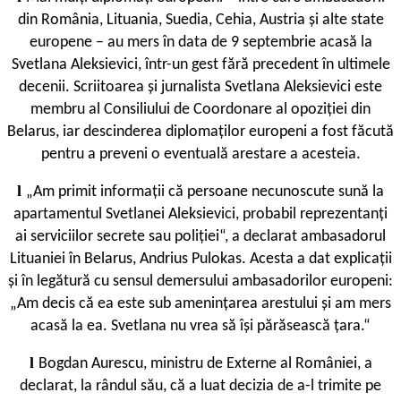
din România, Lituania, Suedia, Cehia, Austria și alte state
europene – au mers în data de 9 septembrie acasă la
Svetlana Aleksievici, într-un gest fără precedent în ultimele
decenii. Scriitoarea și jurnalista Svetlana Aleksievici este
membru al Consiliului de Coordonare al opoziției din
Belarus, iar descinderea diplomaților europeni a fost făcută
pentru a preveni o eventuală arestare a acesteia.
l
„Am primit informații că persoane necunoscute sună la
apartamentul Svetlanei Aleksievici, probabil reprezentanți
ai serviciilor secrete sau poliției“, a declarat ambasadorul
Lituaniei în Belarus, Andrius Pulokas. Acesta a dat explicații
și în legătură cu sensul demersului ambasadorilor europeni:
„Am decis că ea este sub amenințarea arestului și am mers
acasă la ea. Svetlana nu vrea să își părăsească țara.“
l
Bogdan Aurescu, ministru de Externe al României, a
declarat, la rândul său, că a luat decizia de a-l trimite pe