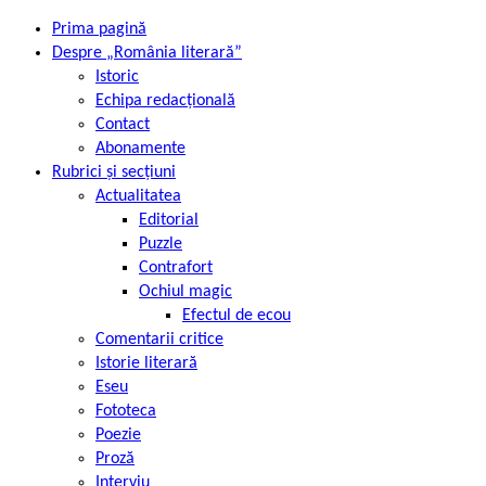
Prima pagină
Despre „România literară”
Istoric
Echipa redacțională
Contact
Abonamente
Rubrici și secțiuni
Actualitatea
Editorial
Puzzle
Contrafort
Ochiul magic
Efectul de ecou
Comentarii critice
Istorie literară
Eseu
Fototeca
Poezie
Proză
Interviu