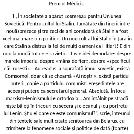
Premiul Médicis.
l
„În societate a apărut «cererea» pentru Uniunea
Sovietică. Pentru cultul lui Stalin. Jumătate din tinerii între
nouăsprezece și treizeci de ani consideră că Stalin a fost
«cel mai mare om politic». Un nou cult al lui Stalin în țara în
care Stalin a distrus la fel de mulți oameni ca Hitler?! E din
nou la modă tot ce e sovietic… Învie idei demodate: despre
marele imperiu, despre «mâna de fier», despre «specificul
căii rusești»… Au readus la suprafață imnul sovietic, există
Comsomol, doar că se cheamă «Ai noștri», există partidul
puterii, copie a partidului comunist. Președintele are
aceeași putere ca secretarul general. Absolută. În locul
marxism-leninismului e ortodoxia… Am întâlnit pe stradă
niște băieți în tricouri cu secera și ciocanul și cu portretul
lui Lenin. Știu ei oare ce este comunismul?“, scrie, într-unul
din textele sale mult citate scriitoarea din Belarus, cu
trimitere la fenomene sociale și politice de dată (foarte)