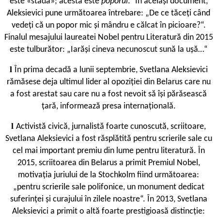
este «stada»; acesta este
poporul
.“ În același document,
Aleksievici pune următoarea întrebare: „De ce tăceți când
vedeți că un popor mic și mândru e călcat în picioare?“.
Finalul mesajului laureatei Nobel pentru Literatură din 2015
este tulburător: „Iarăși cineva necunoscut sună la ușă…“
l
În prima decadă a lunii septembrie, Svetlana Aleksievici
rămăsese deja ultimul lider al opoziției din Belarus care nu
a fost arestat sau care nu a fost nevoit să își părăsească
țară, informează presa internațională.
l
Activistă civică, jurnalistă foarte cunoscută, scriitoare,
Svetlana Aleksievici a fost răsplătită pentru scrierile sale cu
cel mai important premiu din lume pentru literatură. În
2015, scriitoarea din Belarus a primit Premiul Nobel,
motivația juriului de la Stochkolm fiind următoarea:
„pentru scrierile sale polifonice, un monument dedicat
suferinței și curajului în zilele noastre“. În 2013, Svetlana
Aleksievici a primit o altă foarte prestigioasă distincție: