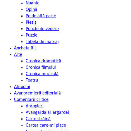
Nuanțe
Opinii
Pe de altă parte
Pieziș
Puncte de vedere
Puzzle
Tabela de marcaj
Ancheta R.l.
Arte
Cronica dramatică
Cronica filmului
Cronica muzicală
Teatru
Atitudini
Avanpremieră editorială
Comentarii critice
Apropieri
Avangarda ariergardei
Carte străină
Cartea care-mi place