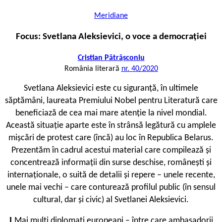
Meridiane
Focus: Svetlana Aleksievici, o voce a democrației
Cristian Pătrășconiu
România literară
nr. 40/2020
Svetlana Aleksievici este cu siguranță, în ultimele
săptămâni, laureata Premiului Nobel pentru Literatură care
beneficiază de cea mai mare atenție la nivel mondial.
Această situație aparte este în strânsă legătură cu amplele
mișcări de protest care (încă) au loc în Republica Belarus.
Prezentăm în cadrul acestui material care compilează și
concentrează informații din surse deschise, românești și
internaționale, o suită de detalii și repere – unele recente,
unele mai vechi – care conturează profilul public (în sensul
cultural, dar și civic) al Svetlanei Aleksievici.
l
Mai mulți diplomați europeani – între care ambasadorii