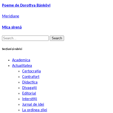
Poeme de Dorottya Bánkövi
Meridiane
Mica sirenă
Search
for:
Secțiuni și rubrici
Academica
Actualitatea
Certocrația
Contrafort
Didactica
Divagații
Editorial
Interstiții
Jurnal de idei
La ordinea zilei