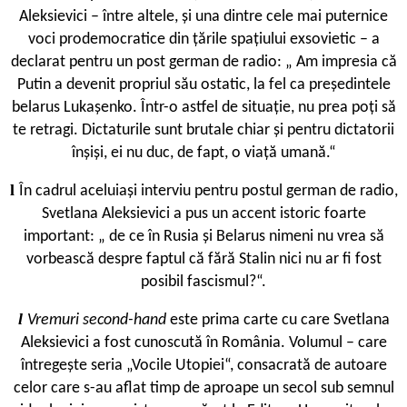
Aleksievici – între altele, și una dintre cele mai puternice
voci prodemocratice din țările spațiului exsovietic – a
declarat pentru un post german de radio: „ Am impresia că
Putin a devenit propriul său ostatic, la fel ca președintele
belarus Lukașenko. Într-o astfel de situație, nu prea poți să
te retragi. Dictaturile sunt brutale chiar și pentru dictatorii
înșiși, ei nu duc, de fapt, o viață umană.“
l
În cadrul aceluiași interviu pentru postul german de radio,
Svetlana Aleksievici a pus un accent istoric foarte
important: „ de ce în Rusia și Belarus nimeni nu vrea să
vorbească despre faptul că fără Stalin nici nu ar fi fost
posibil fascismul?“.
l
Vremuri second-hand
este prima carte cu care Svetlana
Aleksievici a fost cunoscută în România. Volumul – care
întregește seria „Vocile Utopiei“, consacrată de autoare
celor care s-au aflat timp de aproape un secol sub semnul