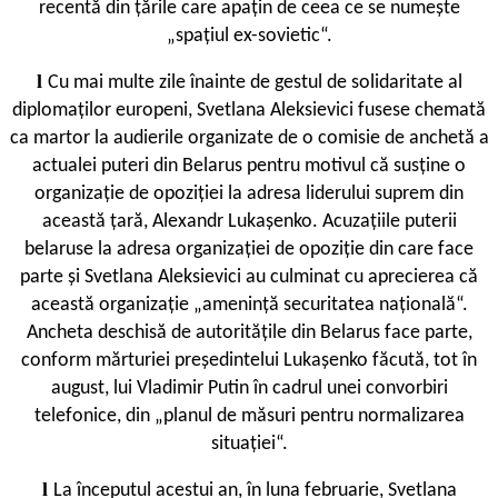
recentă din țările care apațin de ceea ce se numește
„spațiul ex-sovietic“.
l
Cu mai multe zile înainte de gestul de solidaritate al
diplomaților europeni, Svetlana Aleksievici fusese chemată
ca martor la audierile organizate de o comisie de anchetă a
actualei puteri din Belarus pentru motivul că susține o
organizație de opoziției la adresa liderului suprem din
această țară, Alexandr Lukașenko. Acuzațiile puterii
belaruse la adresa organizației de opoziție din care face
parte și Svetlana Aleksievici au culminat cu aprecierea că
această organizație „amenință securitatea națională“.
Ancheta deschisă de autoritățile din Belarus face parte,
conform mărturiei președintelui Lukașenko făcută, tot în
august, lui Vladimir Putin în cadrul unei convorbiri
telefonice, din „planul de măsuri pentru normalizarea
situației“.
l
La începutul acestui an, în luna februarie, Svetlana