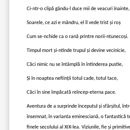
Ci-ntr-o clipă gându-l duce mii de veacuri înainte,
Soarele, ce azi e mândru, el îl vede trist și roș
Cum se-nchide ca o rană printre norii-ntunecoși.
Timpul mort și-ntinde trupul și devine vecinicie,
Căci nimic nu se întâmplă în întinderea pustie,
Și în noaptea neființii totul cade, totul tace,
Căci în sine împăcată reîncep-eterna pace.
Aventura de a surprinde începutul și sfârșitul, înt
însemnat, în varianta eminesciană, o fantastică te
finele secolului al XIX-lea. Viziunile, fie și primit