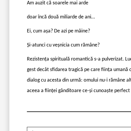
Am auzit că soarele mai arde
doar încă două miliarde de ani…
Ei, cum așa? De azi pe mâine?
Și-atunci cu veșnicia cum rămâne?
Rezistența spirituală romantică s-a pulverizat. Luc
gest decât sfidarea tragică pe care ființa umană o 
dialog cu acesta din urmă: omului nu-i rămâne alt
aceea a ființei gânditoare ce-și cunoaște perfect 