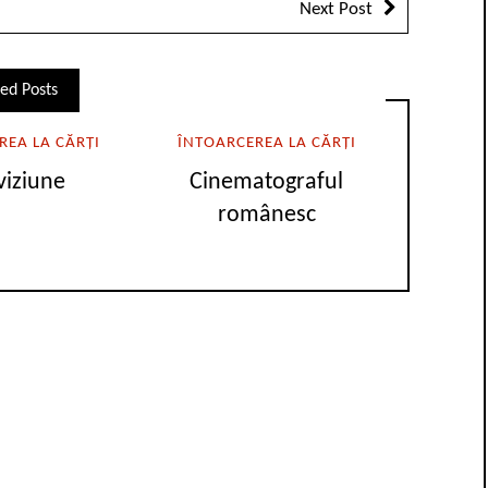
Next Post
ed Posts
REA LA CĂRȚI
ÎNTOARCEREA LA CĂRȚI
viziune
Cinematograful
românesc