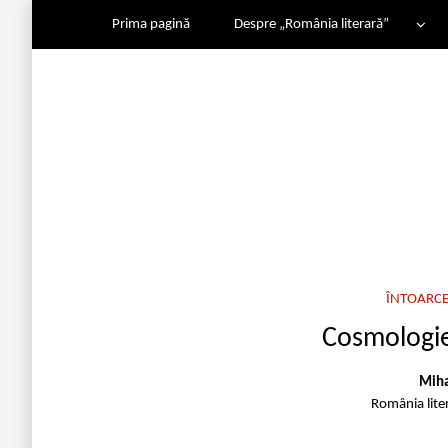
Prima pagină
Despre „România literară”
ÎNTOARCE
Cosmologie 
Miha
România lite