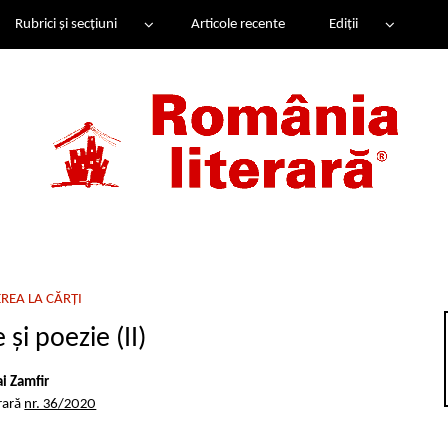
Rubrici și secțiuni
Articole recente
Ediții
REA LA CĂRȚI
și poezie (II)
i Zamfir
rară
nr. 36/2020