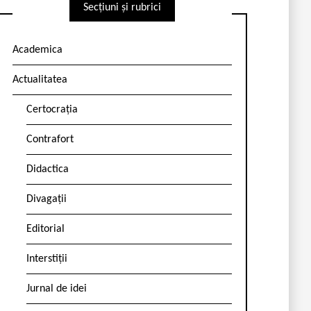
Secțiuni și rubrici
Academica
Actualitatea
Certocrația
Contrafort
Didactica
Divagații
Editorial
Interstiții
Jurnal de idei