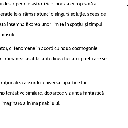
u descoperirile astrofizice, poezia europeană a
rație le-a rămas atunci o singură soluție, aceea de
ta însemna fixarea unor limite în spațiul și timpul
osmosului.
reator, ci fenomene în acord cu noua cosmogonie
ii rămânea lăsat la latitudinea fiecărui poet care se
raționaliza absurdul universal aparține lui
mp tentative similare, deoarece viziunea fantastică
 imaginare a inimaginabilului: