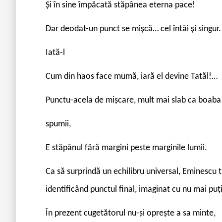
Și în sine împăcată stăpânea eterna pace!
Dar deodat-un punct se mișcă… cel întâi și singur.
Iată-l
Cum din haos face mumă, iară el devine Tatăl!…
Punctu-acela de mișcare, mult mai slab ca boaba
spumii,
E stăpânul fără margini peste marginile lumii.
Ca să surprindă un echilibru universal, Eminescu t
identificând punctul final, imaginat cu nu mai puți
În prezent cugetătorul nu-și oprește a sa minte,