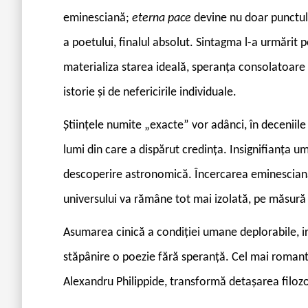
eminesciană;
eterna pace
devine nu doar punctul
a poetului, finalul absolut. Sintagma l-a urmărit
materializa starea ideală, speranța consolatoare 
istorie și de nefericirile individuale.
Științele numite „exacte” vor adânci, în deceniil
lumi din care a dispărut credința. Insignifianța 
descoperire astronomică. Încercarea eminesciană
universului va rămâne tot mai izolată, pe măsură 
Asumarea cinică a condiției umane deplorabile, ir
stăpânire o poezie fără speranță. Cel mai romanti
Alexandru Philippide, transformă detașarea filozof