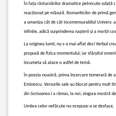
Î
n fața răsturnărilor dramatice petrecute odată c
reacționat pe măsură. Romanticilor de primă gene
a umaniza cât de cât incomensurabilul Univers: as
infinite, adică surprinderea nașterii și a morții c
La originea lumii, nu s-a mai aflat deci Verbul c
propusă de fizica momentului; iar sfârșitul omenir
încumeta să atace o astfel de temă.
În poezia noastră, prima încercare temerară de a 
Eminescu. Versurile sale au blocat pentru mult ti
din
Scrisoarea I
a rămas, la noi, singura mostră de
Umbra celor nefăcute nu-ncepuse-a se desface,