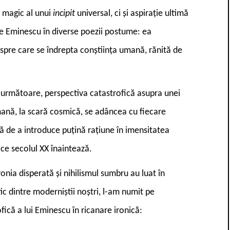
 magic al unui
incipit
universal, ci și aspirație ultimă
 pe Eminescu în diverse poezii postume: ea
spre care se îndrepta conștiința umană, rănită de
e următoare, perspectiva catastrofică asupra unei
umană, la scară cosmică, se adâncea cu fiecare
 de a introduce puțină rațiune în imensitatea
ce secolul XX înaintează.
onia disperată și nihilismul sumbru au luat în
c dintre moderniștii noștri, l-am numit pe
ică a lui Eminescu în ricanare ironică: