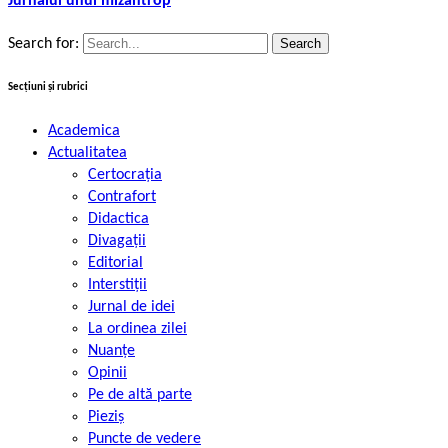
Jurnalul unui mizantrop
Search for:
Secțiuni și rubrici
Academica
Actualitatea
Certocrația
Contrafort
Didactica
Divagații
Editorial
Interstiții
Jurnal de idei
La ordinea zilei
Nuanțe
Opinii
Pe de altă parte
Pieziș
Puncte de vedere