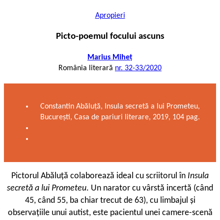
Apropieri
Picto-poemul focului ascuns
Marius Miheț
România literară
nr. 32-33/2020
Constantin Abăluță, Insula secretă a lui Prometeu,
București, Casa de pariuri literare, 2019, 104 pag.
Pictorul Abăluță colaborează ideal cu scriitorul în
Insula
secretă a lui Prometeu
. Un narator cu vârstă incertă (când
45, când 55, ba chiar trecut de 63), cu limbajul și
observațiile unui autist, este pacientul unei camere-scenă