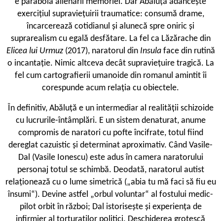
e parabola alienării memoriei. Dar Abăluță adâncește
exercițiul supraviețuirii traumatice: consumă drame,
încarcerează cotidianul și alunecă spre oniric și
suprarealism cu egală desfătare. La fel ca Lăzărache din
Elicea lui Urmuz
(2017), naratorul din
Insula
face din rutină
o incantație. Nimic altceva decât supraviețuire tragică. La
fel cum cartografierii umanoide din romanul amintit îi
corespunde acum relația cu obiectele.
În definitiv, Abăluță e un intermediar al realității schizoide
cu lucrurile-întâmplări. E un sistem denaturat, anume
compromis de naratori cu pofte încifrate, totul fiind
dereglat cazuistic și determinat aproximativ. Când Vasile-
Dal (Vasile Ionescu) este adus în camera naratorului
personaj totul se schimbă. Deodată, naratorul autist
relaționează cu o lume simetrică („abia tu mă faci să fiu eu
însumi“). Devine astfel „orbul voluntar“ al fostului medic-
pilot orbit în război; Dal istorisește și experiența de
infirmier al torturaților politici. Deschiderea grotescă