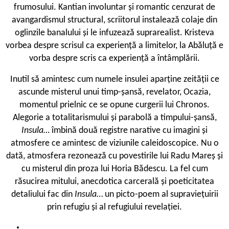
frumosului. Kantian involuntar și romantic cenzurat de
avangardismul structural, scriitorul instalează colaje din
oglinzile banalului și le infuzează suprarealist. Kristeva
vorbea despre scrisul ca experiență a limitelor, la Abăluță e
vorba despre scris ca experiență a întâmplării.
Inutil să amintesc cum numele insulei aparține zeității ce
ascunde misterul unui timp-șansă, revelator, Ocazia,
momentul prielnic ce se opune curgerii lui Chronos.
Alegorie a totalitarismului și parabolă a timpului-șansă,
Insula…
îmbină două registre narative cu imagini și
atmosfere ce amintesc de viziunile caleidoscopice. Nu o
dată, atmosfera rezonează cu povestirile lui Radu Mareș și
cu misterul din proza lui Horia Bădescu. La fel cum
răsucirea mitului, anecdotica carcerală și poeticitatea
detaliului fac din
Insula
… un picto-poem al supraviețuirii
prin refugiu și al refugiului revelației.