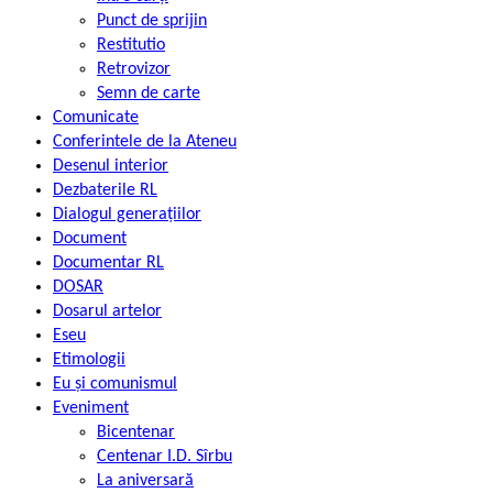
Punct de sprijin
Restitutio
Retrovizor
Semn de carte
Comunicate
Conferintele de la Ateneu
Desenul interior
Dezbaterile RL
Dialogul generațiilor
Document
Documentar RL
DOSAR
Dosarul artelor
Eseu
Etimologii
Eu și comunismul
Eveniment
Bicentenar
Centenar I.D. Sîrbu
La aniversară