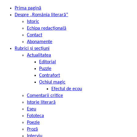
Prima pagină
Despre „România literară”
Istoric
Echipa redacțională
Contact
Abonamente
Rubrici și secțiuni
Actualitatea
Editorial
Puzzle
Contrafort
Ochiul magic
Efectul de ecou
Comentarii critice
Istorie literară
Eseu
Fototeca
Poezie
Proză
Interviu