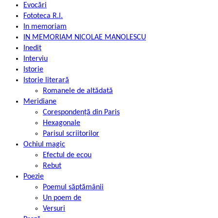
Evocări
Fototeca R.l.
In memoriam
IN MEMORIAM NICOLAE MANOLESCU
Inedit
Interviu
Istorie
Istorie literară
Romanele de altădată
Meridiane
Corespondență din Paris
Hexagonale
Parisul scriitorilor
Ochiul magic
Efectul de ecou
Rebut
Poezie
Poemul săptămânii
Un poem de
Versuri