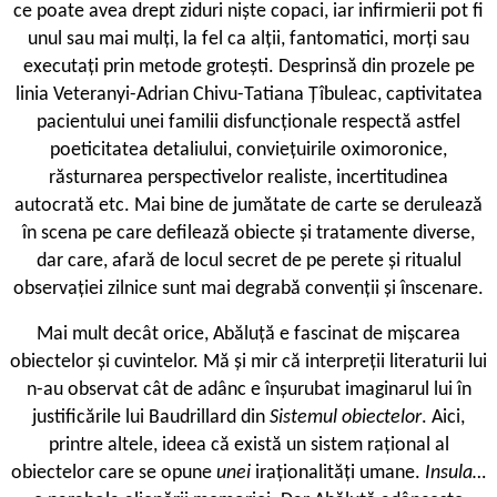
ce poate avea drept ziduri niște copaci, iar infirmierii pot fi
unul sau mai mulți, la fel ca alții, fantomatici, morți sau
executați prin metode grotești. Desprinsă din prozele pe
linia Veteranyi-Adrian Chivu-Tatiana Țîbuleac, captivitatea
pacientului unei familii disfuncționale respectă astfel
poeticitatea detaliului, conviețuirile oximoronice,
răsturnarea perspectivelor realiste, incertitudinea
autocrată etc. Mai bine de jumătate de carte se derulează
în scena pe care defilează obiecte și tratamente diverse,
dar care, afară de locul secret de pe perete și ritualul
observației zilnice sunt mai degrabă convenții și înscenare.
Mai mult decât orice, Abăluță e fascinat de mișcarea
obiectelor și cuvintelor. Mă și mir că interpreții literaturii lui
n-au observat cât de adânc e înșurubat imaginarul lui în
justificările lui Baudrillard din
Sistemul obiectelor
. Aici,
printre altele, ideea că există un sistem rațional al
obiectelor care se opune
unei
iraționalități umane.
Insula…