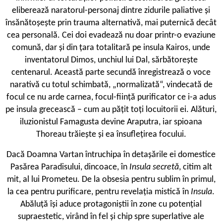
eliberează naratorul-personaj dintre zidurile paliative și
însănătoșește prin trauma alternativă, mai puternică decât
cea personală. Cei doi evadează nu doar printr-o evaziune
comună, dar și din țara totalitară pe insula Kairos, unde
inventatorul Dimos, unchiul lui Dal, sărbătorește
centenarul. Această parte secundă înregistrează o voce
narativă cu totul schimbată, „normalizată“, vindecată de
focul ce nu arde carnea, focul-ființă purificator ce i-a adus
pe insula grecească – cum au pățit toți locuitorii ei. Alături,
iluzionistul Famagusta devine Araputra, iar spioana
Thoreau trăiește și ea însuflețirea focului.
Dacă Doamna Vartan întruchipa în detașările ei domestice
Pasărea Paradisului, dincoace, în
Insula secretă
, citim alt
mit, al lui Prometeu. De la obsesia pentru sublim în primul,
la cea pentru purificare, pentru revelația mistică în
Insula
.
Abăluță își aduce protagoniștii în zone cu potențial
supraestetic, virând în fel și chip spre superlative ale