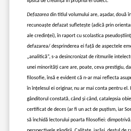
lipsită de credința în propriul ei obiect.
Defazarea
din titlul volumului are, așadar, două 
recunoaște defazat sufletește (adică prin orientar
ale credinței), în raport cu scolastica pseudoștiinț
defazarea/ desprinderea ei față de aspectele emoți
„analitică”, s-a desincronizat de ritmurile intele
unei minorități care are, poate, ceva prestigiu, d
filosofie, însă e evident că n-ar mai reflecta asupr
în înțelesul ei originar, nu ar mai conta pentru el
gânditorul constată, când și când, catalepsia obi
certificat de deces (ar fi un act de puștism, iar So
să închidă lectorului poarta filosofiei: dimpotriv
perspectivele gândirii. Calitate, iarăși, destul de 