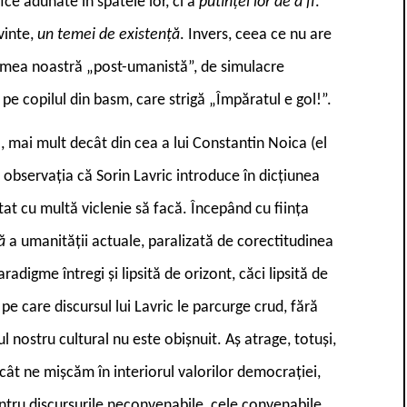
fice adunate în spatele lor, ci a
putinței lor de a fi
.
vinte,
un temei de existență
. Invers, ceea ce nu are
lumea noastră „post-umanistă”, de simulacre
c, pe copilul din basm, care strigă „Împăratul e gol!”.
, mai mult decât din cea a lui Constantin Noica (el
u observația că Sorin Lavric introduce în dicțiunea
at cu multă viclenie să facă. Începând cu ființa
bă
a umanității actuale, paralizată de corectitudinea
adigme întregi și lipsită de orizont, căci lipsită de
pe care discursul lui Lavric le parcurge crud, fără
nostru cultural nu este obișnuit. Aș atrage, totuși,
 cât ne mișcăm în interiorul valorilor democrației,
ntru discursurile neconvenabile, cele convenabile