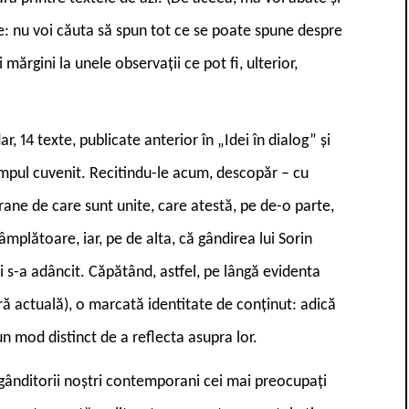
are: nu voi căuta să spun tot ce se poate spune despre
 mărgini la unele observații ce pot fi, ulterior,
r, 14 texte, publicate anterior în „Idei în dialog” și
 timpul cuvenit. Recitindu-le acum, descopăr – cu
erane de care sunt unite, care atestă, pe de-o parte,
âmplătoare, iar, pe de alta, că gândirea lui Sorin
 și s-a adâncit. Căpătând, astfel, pe lângă evidenta
astră actuală), o marcată identitate de conținut: adică
un mod distinct de a reflecta asupra lor.
e gânditorii noștri contemporani cei mai preocupați