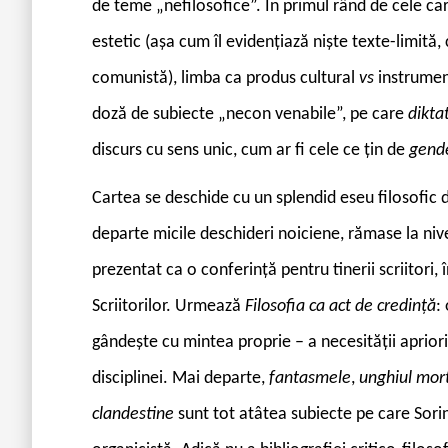
de teme „nefilosofice”. În primul rând de cele car
estetic (așa cum îl evidențiază niște texte-limită, 
comunistă), limba ca produs cultural
vs
instrument
doză de subiecte „necon ­venabile”, pe care
dikta
discurs cu sens unic, cum ar fi cele ce țin de
gende
C
artea se deschide cu un splendid eseu filosofic 
departe micile deschideri noiciene, rămase la niv
prezentat ca o conferință pentru tinerii scriitori, î
Scriitorilor. Urmează
Filosofia ca act de credință
:
gândește cu mintea proprie – a necesității aprior
disciplinei. Mai departe,
fantasmele
,
unghiul mor
clandestine
sunt tot atâtea subiecte pe care Sorin