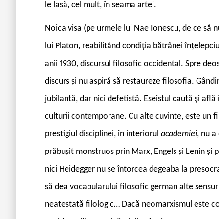
le lasă, cel mult, în seama artei.
Noica visa (pe urmele lui Nae Ionescu, de ce să n
lui Platon, reabilitând condiția bătrânei înțelepciu
anii 1930, discursul filosofic occidental. Spre deo
discurs și nu aspiră să restaureze filosofia. Gândir
jubilantă, dar nici defetistă. Eseistul caută și afl
culturii contemporane. Cu alte cuvinte, este un fi
prestigiul disciplinei, în interiorul
academiei
, nu a
prăbușit monstruos prin Marx, Engels și Lenin și pr
nici Heidegger nu se întorcea degeaba la presocrat
să dea vocabularului filosofic german alte sensur
neatestată filologic… Dacă neomarxismul este con