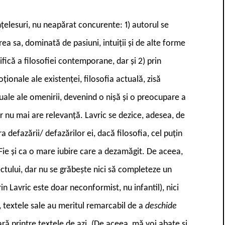
înțelesuri, nu neapărat concurente: 1) autorul se
ea sa, dominată de pasiuni, intuiții și de alte forme
ifică a filosofiei contemporane, dar și 2) prin
onale ale existenței, filosofia actuală, zisă
ctuale ale omenirii, devenind o nișă și o preocupare a
ar nu mai are relevanță. Lavric se dezice, adesea, de
a defazării/ defazărilor ei, dacă filosofia, cel puțin
. Fie și ca o mare iubire care a dezamăgit. De aceea,
ectului, dar nu se grăbește nici să completeze un
rin Lavric este doar neconformist, nu infantil), nici
ă, textele sale au meritul remarcabil de a
deschide
rară printre textele de azi. (De aceea, mă voi abate și