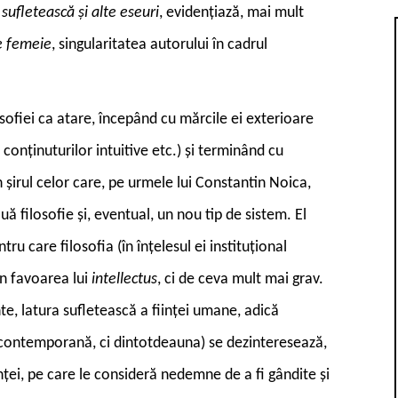
sufletească și alte eseuri
, evidențiază, mai mult
e femeie
, singularitatea autorului în cadrul
osofiei ca atare, începând cu mărcile ei exterioare
 conținuturilor intuitive etc.) și terminând cu
în șirul celor care, pe urmele lui Constantin Noica,
ă filosofie și, eventual, un nou tip de sistem. El
tru care filosofia (în înțelesul ei instituțional
în favoarea lui
intellectus
, ci de ceva mult mai grav.
te, latura sufletească a ființei umane, adică
a contemporană, ci dintotdeauna) se dezinteresează,
nței, pe care le consideră nedemne de a fi gândite și