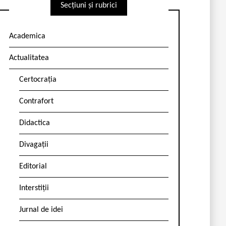
Secțiuni și rubrici
Academica
Actualitatea
Certocrația
Contrafort
Didactica
Divagații
Editorial
Interstiții
Jurnal de idei