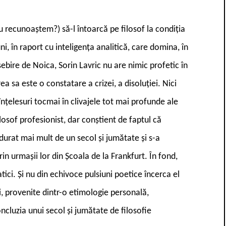
u recunoaștem?) să-l întoarcă pe filosof la condiția
ni, în raport cu inteligența analitică, care domina, în
sebire de Noica, Sorin Lavric nu are nimic profetic în
ea sa este o constatare a crizei, a disoluției. Nici
ă înțelesuri tocmai în clivajele tot mai profunde ale
losof profesionist, dar conștient de faptul că
 durat mai mult de un secol și jumătate și s-a
in urmașii lor din Școala de la Frankfurt. În fond,
ici. Și nu din echivoce pulsiuni poetice încerca el
i, provenite dintr-o etimologie personală,
cluzia unui secol și jumătate de filosofie