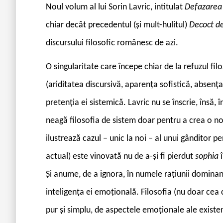
N
oul volum al lui Sorin Lavric, intitulat
Defazarea 
chiar decât precedentul (și mult-hulitul)
Decoct d
discursului filosofic românesc de azi.
O singularitate care începe chiar de la refuzul fil
(ariditatea discursivă, aparența sofistică, absența
pretenția ei sistemică. Lavric nu se înscrie, însă, 
neagă filosofia de sistem doar pentru a crea o nou
ilustrează cazul – unic la noi – al unui gânditor pen
actual) este vinovată nu de a-și fi pierdut
sophia
Și anume, de a ignora, în numele rațiunii dominan
inteligența ei emoțională. Filosofia (nu doar ce
pur și simplu, de aspectele emoționale ale existe