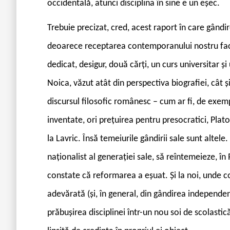
occidentală, atunci disciplina în sine e un eșec.
Trebuie precizat, cred, acest raport în care gândir
deoarece receptarea contemporanului nostru fac
dedicat, desigur, două cărți, un curs universitar ș
Noica, văzut atât din perspectiva biografiei, cât
discursul filosofic românesc – cum ar fi, de exem
inventate, ori prețuirea pentru presocratici, Plato
la Lavric. Însă temeiurile gândirii sale sunt altele
naționalist al generației sale, să reîntemeieze, î
constate că reformarea a eșuat. Și la noi, unde
adevărată (și, în general, din gândirea independen
prăbușirea disciplinei într-un nou soi de scolasti