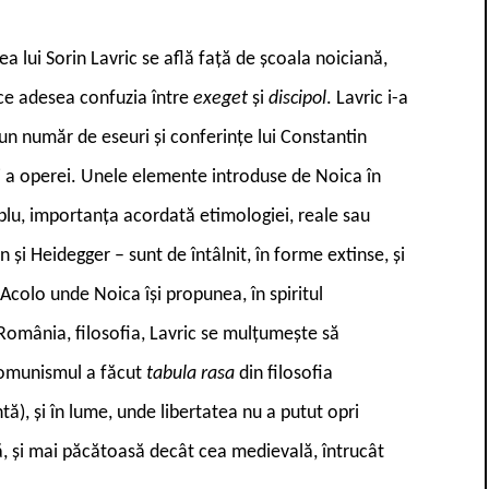
ea lui Sorin Lavric se află față de școala noiciană,
e adesea confuzia între
exeget
și
discipol
. Lavric i-a
i un număr de eseuri și conferințe lui Constantin
 și a operei. Unele elemente introduse de Noica în
plu, importanța acordată etimologiei, reale sau
n și Heidegger – sunt de întâlnit, în forme extinse, și
. Acolo unde Noica își propunea, în spiritul
n România, filosofia, Lavric se mulțumește să
 comunismul a făcut
tabula rasa
din filosofia
tă), și în lume, unde libertatea nu a putut opri
că, și mai păcătoasă decât cea medievală, întrucât