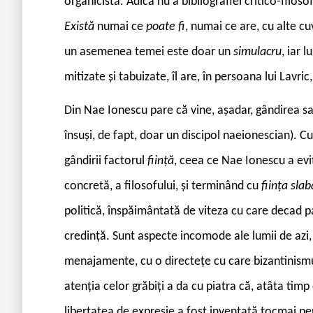
organicistă. Adică nu a bibliografiei critico-filoso
Există
numai ce
poate fi
, numai ce are, cu alte cu
un asemenea temei este doar un
simulacru
, iar 
mitizate și tabuizate, îl are, în persoana lui Lavri
Din Nae Ionescu pare că vine, așadar, gândirea sa
însuși, de fapt, doar un discipol naeionescian). C
gândirii factorul
ființă
, ceea ce Nae Ionescu a evit
concretă, a filosofului, și terminând cu
ființa sla
politică, înspăimântată de viteza cu care decad par
credință. Sunt aspecte incomode ale lumii de azi, 
menajamente, cu o directețe cu care bizantinismul 
atenția celor grăbiți a da cu piatra că, atâta timp
libertatea de expresie a fost inventată tocmai pe