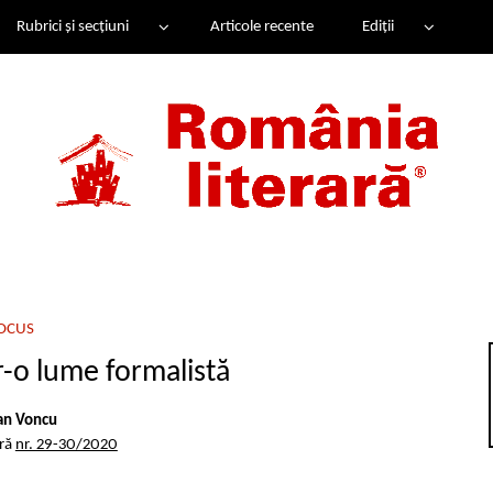
Rubrici și secțiuni
Articole recente
Ediții
OCUS
r-o lume formalistă
an Voncu
ară
nr. 29-30/2020