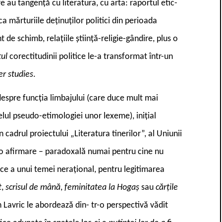
e au tangență cu literatura, cu arta: raportul etic-
ca mărturiile deținuților politici din perioada
 de schimb, relațiile știință-religie-gândire, plus o
tul
corectitudinii politice le-a transformat într-un
r studies
.
despre funcția limbajului (care duce mult mai
elul pseudo-etimologiei unor lexeme), inițial
n cadrul proiectului „Literatura tinerilor”, al Uniunii
 o afirmare – paradoxală numai pentru cine nu
ice a unui temei nerațional, pentru legitimarea
t
,
scrisul de mână
,
feminitatea la Hogaș
sau
cărțile
 Lavric le abordează din- tr-o perspectivă vădit