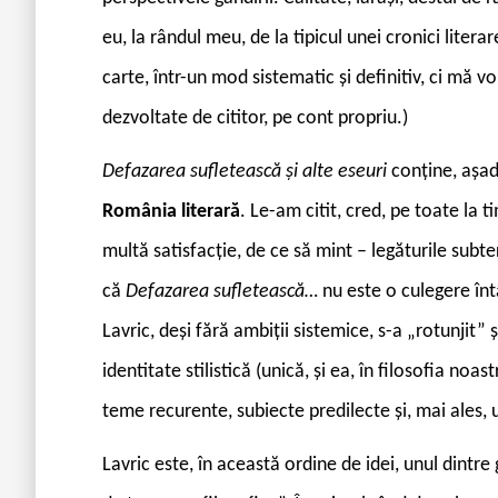
eu, la rândul meu, de la tipicul unei cronici liter
carte, într-un mod sistematic și definitiv, ci mă voi
dezvoltate de cititor, pe cont propriu.)
Defazarea sufletească și alte eseuri
conține, așada
România literar
ă
. Le-am citit, cred, pe toate la
multă satisfacție, de ce să mint – legăturile subt
că
Defazarea sufletească…
nu este o culegere înt
Lavric, deși fără ambiții sistemice, s-a „rotunjit”
identitate stilistică (unică, și ea, în filosofia no
teme recurente, subiecte predilecte și, mai ales, 
Lavric este, în această ordine de idei, unul dintr