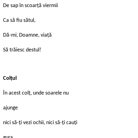
De sap în scoarță viermii
Ca să fiu sătul,
Dă-mi, Doamne, viață
Să trăiesc destul!
Colţul
În acest colţ, unde soarele nu
ajunge
nici să-ţi vezi ochii, nici să-ţi cauţi
gura,