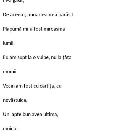
m-a găsit,
De aceea și moartea m-a părăsit.
Plapumă mi-a fost mireasma
lumii,
Eu am supt la o vulpe, nu la țâța
mumii.
Vecin am fost cu cârtița, cu
nevăstuica,
Un lapte bun avea ultima,
muica…