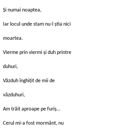
Și numai noaptea,
Iar locul unde stam nu-l știa nici
moartea.
Vierme prin viermi și duh printre
duhuri,
Văzduh înghițit de mii de
văzduhuri,
Am trăit aproape pe furiș…
Cerul mi-a fost mormânt, nu