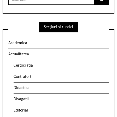
for:
Secțiuni și rubrici
Academica
Actualitatea
Certocrația
Contrafort
Didactica
Divagații
Editorial