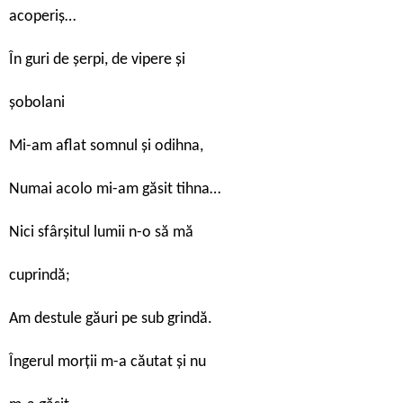
acoperiș…
În guri de șerpi, de vipere și
șobolani
Mi-am aflat somnul și odihna,
Numai acolo mi-am găsit tihna…
Nici sfârșitul lumii n-o să mă
cuprindă;
Am destule găuri pe sub grindă.
Îngerul morții m-a căutat și nu