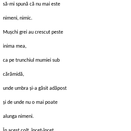
să-mi spună că nu mai este
nimeni, nimic.
Muşchi grei au crescut peste
inima mea,
ca pe trunchiul mumiei sub
cărămidă,
unde umbra şi-a găsit adăpost
şi de unde nu o mai poate
alunga nimeni.
În acest colţ, încet-încet,