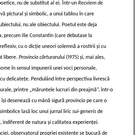
poetice, nu de substitut al ei. Într-un
Recviem de
ă pictural și simbolic, a unui tablou în care
ubiectului, nu ale obiectului. Poetul este deja
a, precum Ilie Constantin (care debutase la
 reflexiv, cu o dicție uneori solemnă a rostirii și cu
t libere.
Provincia cărturarului
(1975) și, mai ales,
nome în sensul impunerii unei voci personale,
cu delicatețe. Pendulând între perspectiva livrescă
ulturale, printre „măruntele lucruri din preajmă”, într-o
ul își desenează cu mână sigură
provincia
pe care o
imbolice lasă loc unui jurnal liric
sui-generis
de
, indiferent de natura și calitatea experienței.
nciei, observatorul propriei existențe se bucură de