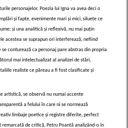
urile personajelor. Poezia lui Igna va avea deci o
plări și fapte, evenimente mari și mici, siluete ce
nume; și una analitică și reflexivă, nu mai puțin
e acestea se suprapun ori interferează, nefiind
are se conturează ca personaj pare abstras din propria
ătorul mai intelectualizat al analizei de stări,
iile realiste ce păreau a fi fost clasificate și
te artistică, se observă nu numai accente
ansparentă a felului în care ni se normează
eativ limbaje poetice și registre diferite, perfect
ost remarcată de critică, Petru Poantă analizând-o în