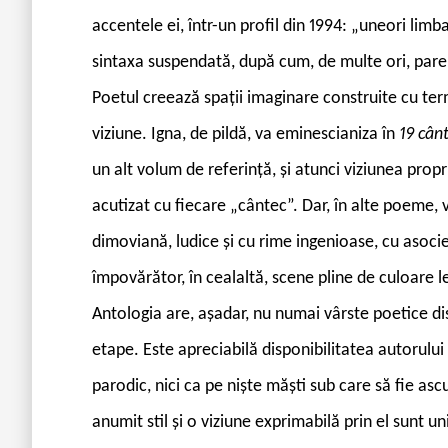
accentele ei, într-un profil din 1994: „uneori limb
sintaxa suspendată, după cum, de multe ori, pare în
Poetul creează spații imaginare construite cu ter
viziune. Igna, de pildă, va eminescianiza în
19 cân
un alt volum de referință, și atunci viziunea propr
acutizat cu fiecare „cântec”. Dar, în alte poeme, ve
dimoviană, ludice și cu rime ingenioase, cu asocie
împovărător, în cealaltă, scene pline de culoare lex
Antologia are, așadar, nu numai vârste poetice disti
etape. Este apreciabilă disponibilitatea autorului 
parodic, nici ca pe niște măști sub care să fie as
anumit stil și o viziune exprimabilă prin el sunt un