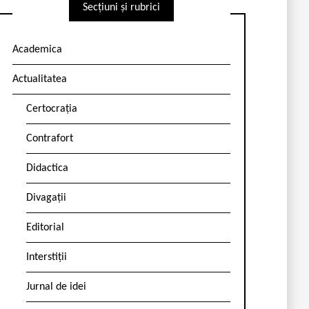
Secțiuni și rubrici
Academica
Actualitatea
Certocrația
Contrafort
Didactica
Divagații
Editorial
Interstiții
Jurnal de idei