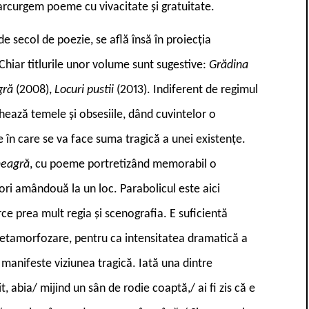
arcurgem poeme cu vivacitate și gratuitate.
e secol de poezie, se află însă în proiecția
 Chiar titlurile unor volume sunt sugestive:
Grădina
gră
(2008),
Locuri pustii
(2013). Indiferent de regimul
chează temele și obsesiile, dând cuvintelor o
e în care se va face suma tragică a unei existențe.
neagră
, cu poeme portretizând memorabil o
 ori amândouă la un loc. Parabolicul este aici
rce prea mult regia și scenografia. E suficientă
metamorfozare, pentru ca intensitatea dramatică a
e manifeste viziunea tragică. Iată una dintre
, abia/ mijind un sân de rodie coaptă,/ ai fi zis că e