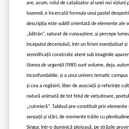
are, acum, rolul de catalizator al unei noi viziuni 
toamnă
, e încercată formula unui pastel deopotriv
descripția este subtil orientată de elemente ale s
„bătrân”, saturat de cunoaștere, și percepe lume
începutul deceniului), într-un lirism esențializat și
semnificații construite atent sub imaginile aparen
Starea de urgență
(1981) sunt volume, deja, auto
inconfundabile, și a unui univers tematic compus 
și cea a regăsirii, liber de asociații și referințe c
natură animată de tot felul de viețuitoare, poet
„cutreieră”. Tabloul pre-constituit prin elemente s
senzații și stări, de momente trăite cu plenitudine
Singur, într-o duminică ploioasă, pe străzile provi