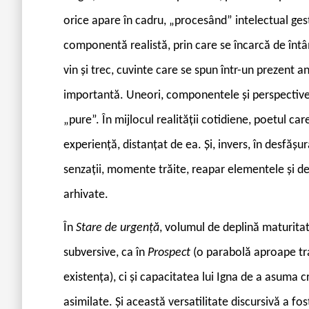
orice apare în cadru, „procesând” intelectual gest
componentă realistă, prin care se încarcă de întâm
vin și trec, cuvinte care se spun într-un prezent a
importantă. Uneori, componentele și perspectivel
„pure”. În mijlocul realității cotidiene, poetul c
experiență, distanțat de ea. Și, invers, în desfășur
senzații, momente trăite, reapar elementele și detal
arhivate.
Î
n
Stare de urgență
, volumul de deplină maturita
subversive, ca în
Prospect
(o parabolă aproape tr
existența), ci și capacitatea lui Igna de a asuma cr
asimilate. Și această versatilitate discursivă a f