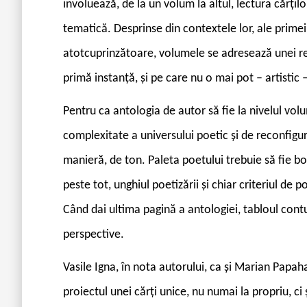
involuează, de la un volum la altul, lectura cărților 
tematică. Desprinse din contextele lor, ale primei 
atotcuprinzătoare, volumele se adresează unei rece
primă instanță, și pe care nu o mai pot – artistic
Pentru ca antologia de autor să fie la nivelul v
complexitate a universului poetic și de reconfigură
manieră, de ton. Paleta poetului trebuie să fie bo
peste tot, unghiul poetizării și chiar criteriul de p
Când dai ultima pagină a antologiei, tabloul contur
perspective.
V
asile Igna, în nota autorului, ca și Marian Papaha
proiectul unei cărți unice, nu numai la propriu, ci 