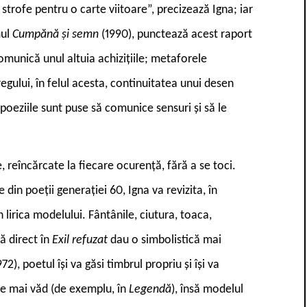
 strofe pentru o carte viitoare”, precizează Igna; iar
mul
Cumpănă și semn
(1990), punctează acest raport
 comunică unul altuia achizițiile; metaforele
gului, în felul acesta, continuitatea unui desen
 poeziile sunt puse să comunice sensuri și să le
 reîncărcate la fiecare ocurență, fără a se toci.
 din poeții generației 60, Igna va revizita, în
 lirica modelului. Fântânile, ciutura, toaca,
ă direct în
Exil refuzat
dau o simbolistică mai
972), poetul își va găsi timbrul propriu și își va
se mai văd (de exemplu, în
Legendă
), însă modelul