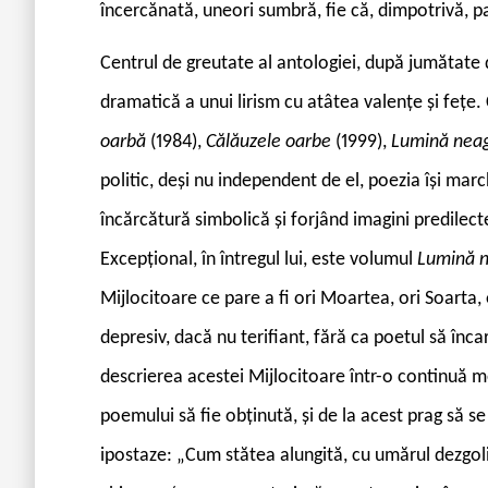
încercănată, uneori sumbră, fie că, dimpotrivă, p
Centrul de greutate al antologiei, după jumătate d
dramatică a unui lirism cu atâtea valențe și fețe.
oarbă
(1984),
Călăuzele oarbe
(1999),
Lumină nea
politic, deși nu independent de el, poezia își mar
încărcătură simbolică și forjând imagini predilect
Excepțional, în întregul lui, este volumul
Lumină 
Mijlocitoare ce pare a fi ori Moartea, ori Soarta,
depresiv, dacă nu terifiant, fără ca poetul să înca
descrierea acestei Mijlocitoare într-o continuă 
poemului să fie obținută, și de la acest prag să s
ipostaze: „Cum stătea alungită, cu umărul dezgolit