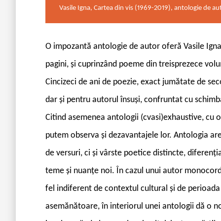
Vasile Igna, Cartea din vis (1969-2019), antologie de a
O
impozantă antologie de autor oferă Vasile Ign
pagini, și cuprinzând poeme din treisprezece vol
Cincizeci de ani de poezie, exact jumătate de seco
dar și pentru autorul însuși, confruntat cu schimba
Citind asemenea antologii (cvasi)exhaustive, cu o
putem observa și dezavantajele lor. Antologia a
de versuri, ci și vârste poetice distincte, diferenți
teme și nuanțe noi. În cazul unui autor monocord, c
fel indiferent de contextul cultural și de perioad
asemănătoare, în interiorul unei antologii dă o 