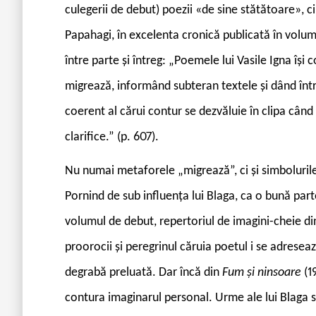
culegerii de debut) poezii «de sine stătătoare», ci
Papahagi, în excelenta cronică publicată în volu
între parte și întreg: „Poemele lui Vasile Igna își
migrează, informând subteran textele și dând între
coerent al cărui contur se dezvăluie în clipa când
clarifice.” (p. 607).
Nu numai metaforele „migrează”, ci și simbolurile,
Pornind de sub influența lui Blaga, ca o bună parte
volumul de debut, repertoriul de imagini-cheie din
proorocii și peregrinul căruia poetul i se adreseaz
degrabă preluată. Dar încă din
Fum și ninsoare
(1
contura imaginarul personal. Urme ale lui Blaga 