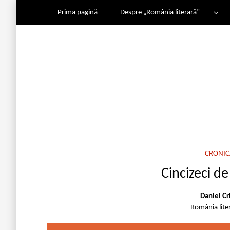
Prima pagină
Despre „România literară”
CRONIC
Cincizeci de
Daniel C
România lite