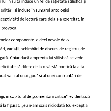
lui în suită induce un fel de sațietate stilistică și
editări, și incluse în sumarul antologiei
ptivități de lectură care deja s-a exercitat, în
 – provoca.
olumelor componente, e deci nevoie de o
ri, variații, schimbări de discurs, de registru, de
gată. Chiar dacă amprenta lui stilistică se vede
oeticitate să difere de la o vârstă poetică la alta.
at va fi al unui „joc” și al unei confruntări de
gi, în capitolul de „comentarii critice”, evidențiază
și la figurat: „eu n-am scris niciodată (cu excepția