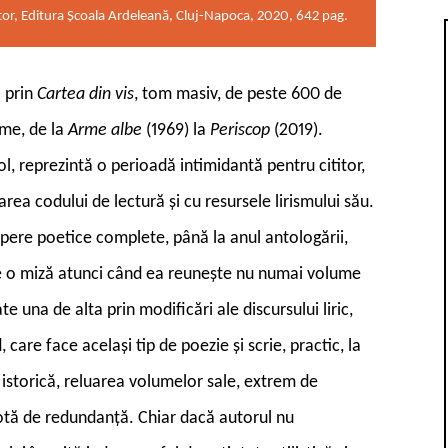
utor, Editura Școala Ardeleană, Cluj-Napoca, 2020, 642 pag.
a prin
Cartea din vis
, tom masiv, de peste 600 de
ume, de la
Arme albe
(1969) la
Periscop
(2019).
l, reprezintă o perioadă intimidantă pentru cititor,
rea codului de lectură și cu resursele lirismului său.
pere poetice complete, până la anul antologării,
re o miză atunci când ea reunește nu numai volume
ate una de alta prin modificări ale discursului liric,
are face același tip de poezie și scrie, practic, la
a istorică, reluarea volumelor sale, extrem de
notă de redundanță. Chiar dacă autorul nu