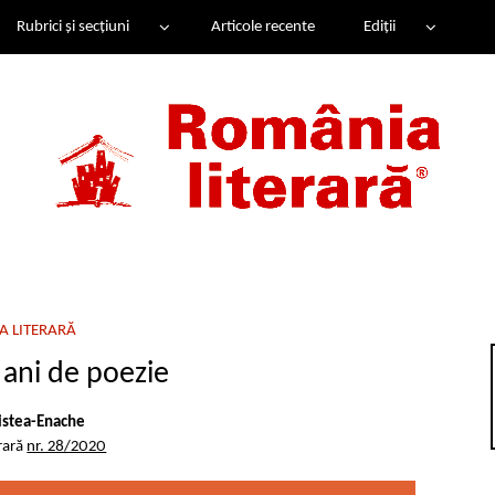
Rubrici și secțiuni
Articole recente
Ediții
A LITERARĂ
 ani de poezie
ristea-Enache
rară
nr. 28/2020