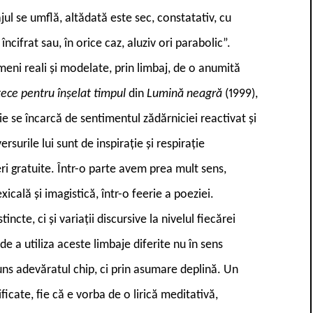
ajul se umflă, altădată este sec, constatativ, cu
cifrat sau, în orice caz, aluziv ori parabolic”.
meni reali și modelate, prin limbaj, de o anumită
tece pentru înșelat timpul
din
Lumină neagră
(1999),
ie se încarcă de sentimentul zădărniciei reactivat și
rsurile lui sunt de inspirație și respirație
ri gratuite. Într-o parte avem prea mult sens,
icală și imagistică, într-o feerie a poeziei.
ncte, ci și variații discursive la nivelul fiecărei
de a utiliza aceste limbaje diferite nu în sens
cuns adevăratul chip, ci prin asumare deplină. Un
ificate, fie că e vorba de o lirică meditativă,