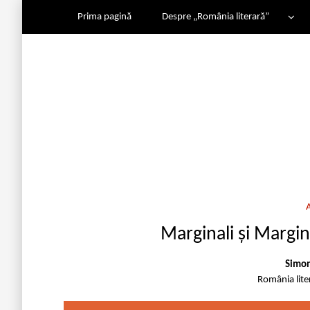
Prima pagină
Despre „România literară”
Marginali și Margin
Simon
România lit