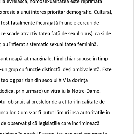
Biblia evreiască, homosexualitatea este reprimată
 expresie a unui interes prioritar demografic. Cultural,
, a fost fatalmente încurajată în unele cercuri de
ce scade atractivitatea față de sexul opus), ca și de
, au înfierat sistematic sexualitatea feminină.
sunt neapărat marginale, fiind chiar supuse în timp
r-un grup cu funcție distinctă, deși ambivalentă. Este
 teolog parizian din secolul XIV la dorința
e dedica, prin urmare) un vitraliu la Notre-Dame.
ul obișnuit al breslelor de a ctitori în calitate de
ca lor. Cum s-ar fi putut lămuri însă autoritățile în
e observat și că legislațiile care incriminează