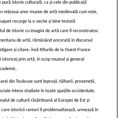
pură istorie culturală, ca și cele din publicații
 prin rețeaua unor muzee de artă medievală cum este,
quet recurge la o veche și bine testată
ul de istorie cu imagini de artă care îl reconstruiesc
omentariu de artă, rămânând ancorată în discursul
stigare și citare; însă titlurile de la Ouest-France
istoricej prin artă, în scop muzeal și general
 academic.
rei din Toulouse sunt leproșii, tâlharii, proxeneții,
ociale intens studiate în toate spațiile occidentale,
alul de cultură răsăriteană al Europei de Est și
care istoricii rareori îl problematizează, urmează în