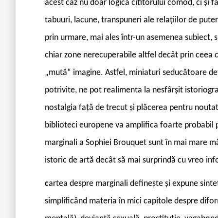
acest caz nu doar logica cititorului comod, ci și
tabuuri, lacune, transpuneri ale relațiilor de puter
prin urmare, mai ales într-un asemenea subiect, s
chiar zone nerecuperabile altfel decât prin ceea c
„mută“ imagine. Astfel, miniaturi seducătoare dev
potrivite, ne pot realimenta la nesfârșit istoriogr
nostalgia față de trecut și plăcerea pentru noutat
biblioteci europene va amplifica foarte probabil 
marginali a Sophiei Brouquet sunt în mai mare măs
istoric de artă decât să mai surprindă cu vreo i
c
artea despre marginali definește și expune sinte
simplificând materia în mici capitole despre difor