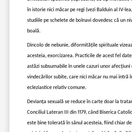
în istorie nici măcar pe regi (vezi Balduin al IV-le
studiile pe schelete de bolnavi dovedesc că un ni
boală.
Dincolo de nebunie, diformitățile spirituale vizea
acesteia, exorcizarea. Practicile de acest fel date
astăzi subsumabile în unele cazuri unor afecțiuni
vindecărilor subite, care nici măcar nu mai intră î
ecleziastice relativ comune.
Devianța sexuală se reduce în carte doar la trata
Conciliul Lateran III din 1179, când Biserica Catol
este bine tolerată în sânul acesteia, fiind chiar de