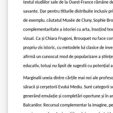
textul studiilor sale de la Ouest-France rămâne de 
savante. Dar pentru titlurile distribuite inclusiv
de exemplu, căutatul Musée de Cluny, Sophie Brou
complementaritate a istoriei cu arta, însoțind text
vizual. Ca și Chiara Frugoni, Brouquet nu face c
propriu-zis istoric, cu metodele lui clasice de inve
afirmă un cunoscut mod de popularizare a științei 
educativ, totuși nu lipsit de sugestii cu potențial
Marginalii uneia dintre cărțile mai noi ale profesoa
săracii și cerșetorii Evului Mediu. Sunt categorii s
generând emulație și completări oportune și în are
Balcanilor. Recursul complementar la imagine, pe 