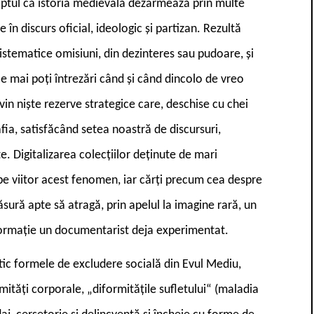
 faptul că istoria medievală dezarmează prin multe
e în discurs oficial, ideologic și partizan. Rezultă
istematice omisiuni, din dezinteres sau pudoare, și
e mai poți întrezări când și când dincolo de vreo
in niște rezerve strategice care, deschise cu chei
afia, satisfăcând setea noastră de discursuri,
e. Digitalizarea colecțiilor deținute de mari
pe viitor acest fenomen, iar cărți precum cea despre
ură apte să atragă, prin apelul la imagine rară, un
nformație un documentarist deja experimentat.
tic formele de excludere socială din Evul Mediu,
mități corporale, „diformitățile sufletului“ (maladia