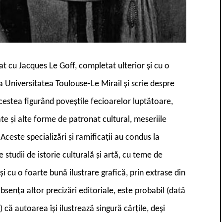
at cu Jacques Le Goff, completat ulterior și cu o
a Universitatea Toulouse-Le Mirail și scrie despre
cestea figurând poveștile fecioarelor luptătoare,
e și alte forme de patronat cultural, meseriile
Aceste specializări și ramificații au condus la
studii de istorie culturală și artă, cu teme de
cu o foarte bună ilustrare grafică, prin extrase din
sența altor precizări editoriale, este probabil (dată
că autoarea își ilustrează singură cărțile, deși