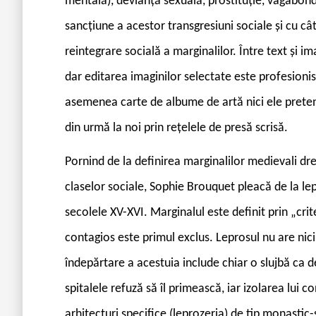
mentală), devianță sexuală, prostituție, vagabonda
sancțiune a acestor transgresiuni sociale și cu cât
reintegrare socială a marginalilor. Între text și 
dar editarea imaginilor selectate este profesionis
asemenea carte de albume de artă nici ele pretenț
din urmă la noi prin rețelele de presă scrisă.
Pornind de la definirea marginalilor medievali dre
claselor sociale, Sophie Brouquet pleacă de la l
secolele XV-XVI. Marginalul este definit prin „criter
contagios este primul exclus. Leprosul nu are nici
îndepărtare a acestuia include chiar o slujbă ca 
spitalele refuză să îl primească, iar izolarea lui 
arhitecturi specifice (leprozeria) de tip monastic-s