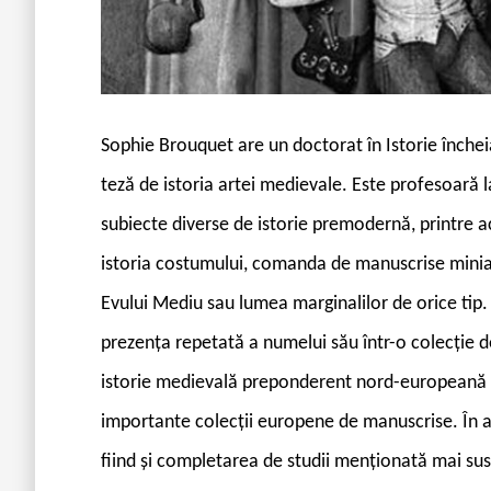
S
ophie Brouquet are un doctorat în Istorie închei
teză de istoria artei medievale. Este profesoară l
subiecte diverse de istorie premodernă, printre a
istoria costumului, comanda de manuscrise miniat
Evului Mediu sau lumea marginalilor de orice tip. 
prezența repetată a numelui său într-o colecție de 
istorie medievală preponderent nord-europeană și 
importante colecții europene de manuscrise. În ab
fiind și completarea de studii menționată mai sus) 