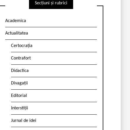
Secțiuni și rubrici
Academica
Actualitatea
Certocrația
Contrafort
Didactica
Divagații
Editorial
Interstiții
Jurnal de idei