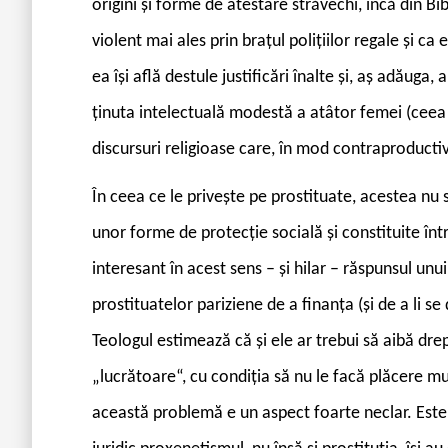
origini și forme de atestare străvechi, încă din 
violent mai ales prin brațul polițiilor regale și ca
ea își află destule justificări înalte și, aș adăuga
ținuta intelectuală modestă a atâtor femei (ceea 
discursuri religioase care, în mod contraproductiv
Î
n ceea ce le privește pe prostituate, acestea nu 
unor forme de protecție socială și constituite înt
interesant în acest sens – și hilar – răspunsul unui
prostituatelor pariziene de a finanța (și de a li s
Teologul estimează că și ele ar trebui să aibă drept
„lucrătoare“, cu condiția să nu le facă plăcere mun
această problemă e un aspect foarte neclar. Este d