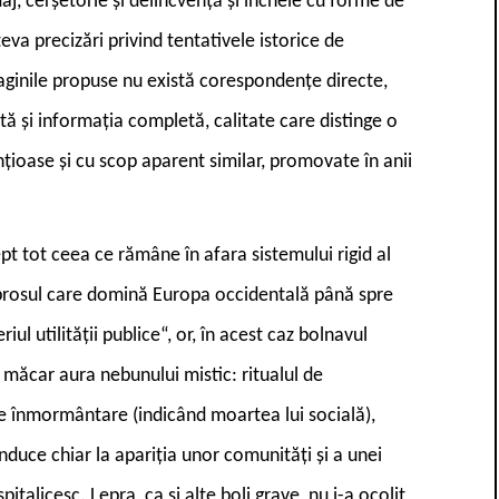
j, cerșetorie și delincvență și încheie cu forme de
eva precizări privind tentativele istorice de
imaginile propuse nu există corespondențe directe,
tă și informația completă, calitate care distinge o
ioase și cu scop aparent similar, promovate în anii
pt tot ceea ce rămâne în afara sistemului rigid al
eprosul care domină Europa occidentală până spre
iul utilității publice“, or, în acest caz bolnavul
 măcar aura nebunului mistic: ritualul de
de înmormântare (indicând moartea lui socială),
conduce chiar la apariția unor comunități și a unei
pitalicesc. Lepra, ca și alte boli grave, nu i-a ocolit