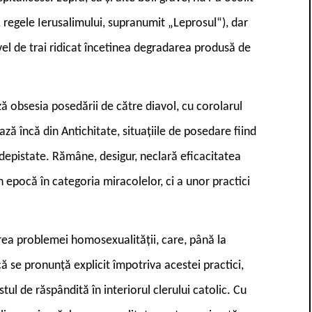
a, regele Ierusalimului, supranumit „Leprosul“), dar
vel de trai ridicat încetinea degradarea produsă de
ză obsesia posedării de către diavol, cu corolarul
ază încă din Antichitate, situațiile de posedare fiind
 depistate. Rămâne, desigur, neclară eficacitatea
n epocă în categoria miracolelor, ci a unor practici
rea problemei homosexualității, care, până la
ică se pronunță explicit împotriva acestei practici,
stul de răspândită în interiorul clerului catolic. Cu