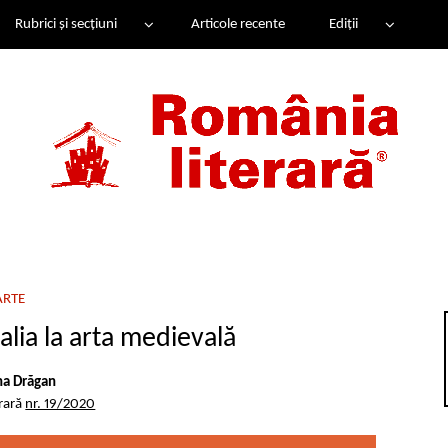
Rubrici și secțiuni
Articole recente
Ediții
ARTE
alia la arta medievală
a Drăgan
erară
nr. 19/2020