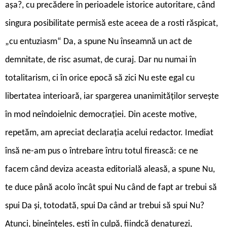
așa?, cu precădere în perioadele istorice autoritare, când
singura posibilitate permisă este aceea de a rosti răspicat,
„cu entuziasm“ Da, a spune Nu înseamnă un act de
demnitate, de risc asumat, de curaj. Dar nu numai în
totalitarism, ci în orice epocă să zici Nu este egal cu
libertatea interioară, iar spargerea unanimităților servește
în mod neîndoielnic democrației. Din aceste motive,
repetăm, am apreciat declarația acelui redactor. Imediat
însă ne-am pus o întrebare întru totul firească: ce ne
facem când deviza aceasta editorială aleasă, a spune Nu,
te duce până acolo încât spui Nu când de fapt ar trebui să
spui Da și, totodată, spui Da când ar trebui să spui Nu?
Atunci, bineînțeles, ești în culpă, fiindcă denaturezi,