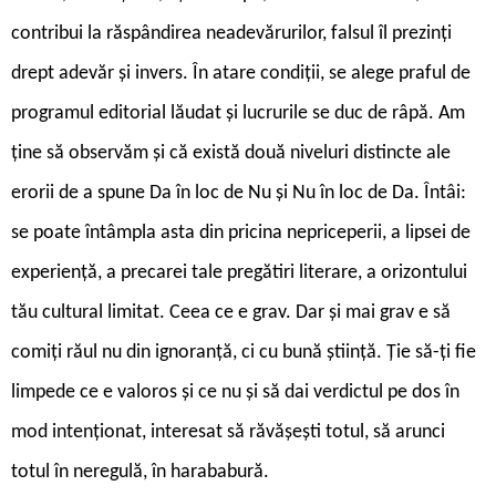
contribui la răspândirea neadevărurilor, falsul îl prezinți
drept adevăr și invers. În atare condiții, se alege praful de
programul editorial lăudat și lucrurile se duc de râpă. Am
ține să observăm și că există două niveluri distincte ale
erorii de a spune Da în loc de Nu și Nu în loc de Da. Întâi:
se poate întâmpla asta din pricina nepriceperii, a lipsei de
experiență, a precarei tale pregătiri literare, a orizontului
tău cultural limitat. Ceea ce e grav. Dar și mai grav e să
comiți răul nu din ignoranță, ci cu bună știință. Ție să-ți fie
limpede ce e valoros și ce nu și să dai verdictul pe dos în
mod intenționat, interesat să răvășești totul, să arunci
totul în neregulă, în harababură.