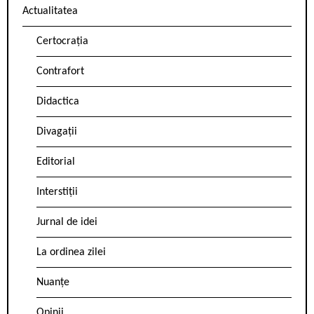
Actualitatea
Certocrația
Contrafort
Didactica
Divagații
Editorial
Interstiții
Jurnal de idei
La ordinea zilei
Nuanțe
Opinii