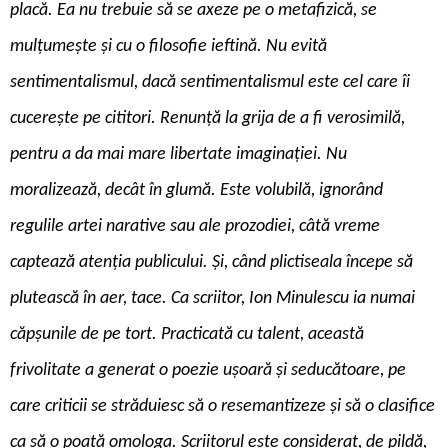
placă. Ea nu trebuie să se axeze pe o metafizică, se
mulțumește și cu o filosofie ieftină. Nu evită
sentimentalismul, dacă sentimentalismul este cel care îi
cucerește pe cititori. Renunță la grija de a fi verosimilă,
pentru a da mai mare libertate imaginației. Nu
moralizează, decât în glumă. Este volubilă, ignorând
regulile artei narative sau ale prozodiei, câtă vreme
captează atenția publicului. Și, când plictiseala începe să
plutească în aer, tace. Ca scriitor, Ion Minulescu ia numai
căpșunile de pe tort. Practicată cu talent, această
frivolitate a generat o poezie ușoară și seducătoare, pe
care criticii se străduiesc să o resemantizeze și să o clasifice
ca să o poată omologa. Scriitorul este considerat, de pildă,