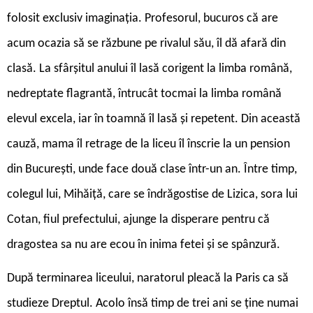
folosit exclusiv imaginația. Profesorul, bucuros că are
acum ocazia să se răzbune pe rivalul său, îl dă afară din
clasă. La sfârșitul anului îl lasă corigent la limba română,
nedreptate flagrantă, întrucât tocmai la limba română
elevul excela, iar în toamnă îl lasă și repetent. Din această
cauză, mama îl retrage de la liceu îl înscrie la un pension
din București, unde face două clase într-un an. Între timp,
colegul lui, Mihăiță, care se îndrăgostise de Lizica, sora lui
Cotan, fiul prefectului, ajunge la disperare pentru că
dragostea sa nu are ecou în inima fetei și se spânzură.
După terminarea liceului, naratorul pleacă la Paris ca să
studieze Dreptul. Acolo însă timp de trei ani se ține numai