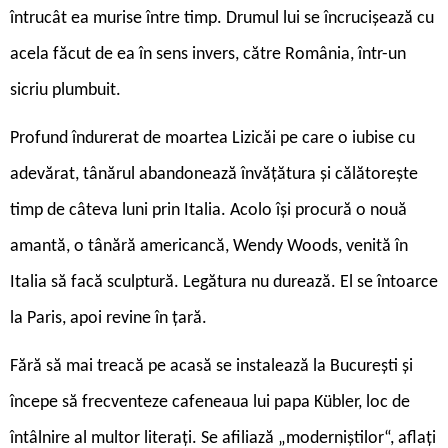
întrucât ea murise între timp. Drumul lui se încrucișează cu
acela făcut de ea în sens invers, către România, într-un
sicriu plumbuit.
Profund îndurerat de moartea Lizicăi pe care o iubise cu
adevărat, tânărul abandonează învățătura și călătorește
timp de câteva luni prin Italia. Acolo își procură o nouă
amantă, o tânără americancă, Wendy Woods, venită în
Italia să facă sculptură. Legătura nu durează. El se întoarce
la Paris, apoi revine în țară.
Fără să mai treacă pe acasă se instalează la București și
începe să frecventeze cafeneaua lui papa Kübler, loc de
întâlnire al multor literați. Se afiliază „moderniștilor“, aflați