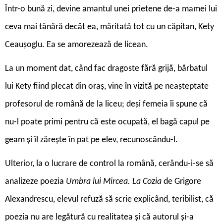
Într-o bună zi, devine amantul unei prietene de-a mamei lui
ceva mai tânără decât ea, măritată tot cu un căpitan, Kety
Ceaușoglu. Ea se amorezează de licean.
La un moment dat, când fac dragoste fără grijă, bărbatul
lui Kety fiind plecat din oraș, vine în vizită pe neașteptate
profesorul de română de la liceu; deși femeia îi spune că
nu-l poate primi pentru că este ocupată, el bagă capul pe
geam și îl zărește în pat pe elev, recunoscându-l.
Ulterior, la o lucrare de control la română, cerându-i-se să
analizeze poezia
Umbra lui Mircea. La Cozia
de Grigore
Alexandrescu, elevul refuză să scrie explicând, teribilist, că
poezia nu are legătură cu realitatea și că autorul și-a