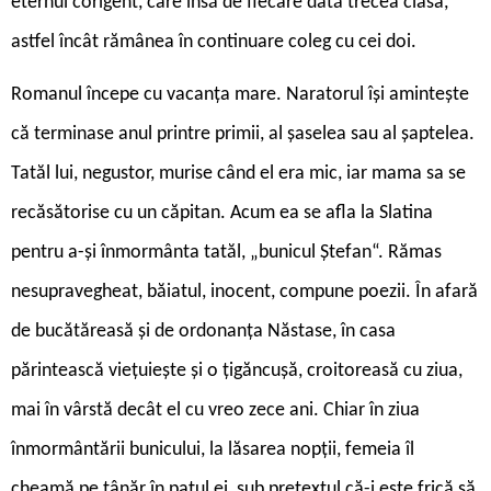
eternul corigent, care însă de fiecare dată trecea clasa,
astfel încât rămânea în continuare coleg cu cei doi.
Romanul începe cu vacanța mare. Naratorul își amintește
că terminase anul printre primii, al șaselea sau al șaptelea.
Tatăl lui, negustor, murise când el era mic, iar mama sa se
recăsătorise cu un căpitan. Acum ea se afla la Slatina
pentru a-și înmormânta tatăl, „bunicul Ștefan“. Rămas
nesupravegheat, băiatul, inocent, compune poezii. În afară
de bucătăreasă și de ordonanța Năstase, în casa
părintească viețuiește și o țigăncușă, croitoreasă cu ziua,
mai în vârstă decât el cu vreo zece ani. Chiar în ziua
înmormântării bunicului, la lăsarea nopții, femeia îl
cheamă pe tânăr în patul ei, sub pretextul că-i este frică să