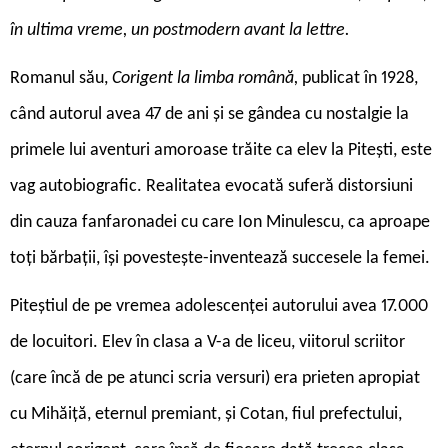
în ultima vreme, un postmodern
avant la lettre.
Romanul său,
Corigent la limba română,
publicat în 1928,
când autorul avea 47 de ani și se gândea cu nostalgie la
primele lui aventuri amoroase trăite ca elev la Pitești, este
vag autobiografic. Realitatea evocată suferă distorsiuni
din cauza fanfaronadei cu care Ion Minulescu, ca aproape
toți bărbații, își povestește-inventează succesele la femei.
Piteștiul de pe vremea adolescenței autorului avea 17.000
de locuitori. Elev în clasa a V-a de liceu, viitorul scriitor
(care încă de pe atunci scria versuri) era prieten apropiat
cu Mihăiță, eternul premiant, și Cotan, fiul prefectului,