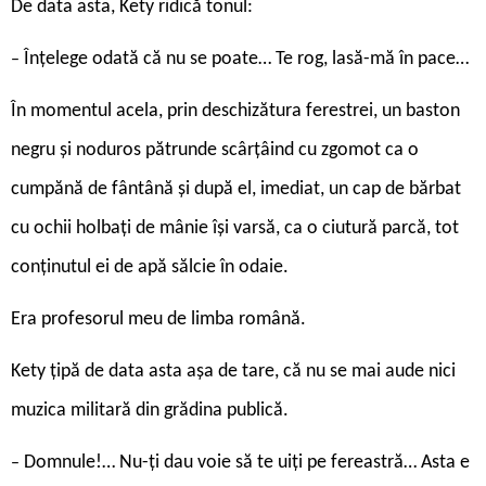
De data asta, Kety ridică tonul:
Înțelege odată că nu se poate… Te rog, lasă-mă în pace…
–
În momentul acela, prin deschizătura ferestrei, un baston
negru și noduros pătrunde scârțâind cu zgomot ca o
cumpănă de fântână și după el, imediat, un cap de bărbat
cu ochii holbați de mânie își varsă, ca o ciutură parcă, tot
conținutul ei de apă sălcie în odaie.
Era profesorul meu de limba română.
Kety țipă de data asta așa de tare, că nu se mai aude nici
muzica militară din grădina publică.
Domnule!… Nu-ți dau voie să te uiți pe fereastră… Asta e
–