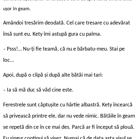
ușor în geam.
Amândoi tresărim deodată. Cel care tresare cu adevărat
însă sunt eu. Kety îmi astupă gura cu palma.
Psss!… Nu-ți fie teamă, că nu e bărbatu-meu. Stai pe
–
loc…
Apoi, după o clipă și după alte bătăi mai tari:
Ia să mă duc să văd cine este.
–
Ferestrele sunt căptușite cu hârtie albastră. Kety încearcă
să privească printre ele, dar nu vede nimic. Bătăile în geam
se repetă din ce în ce mai des. Parcă ar fi început să plouă.
Eu singur continui să visez. Numai că de data asta visul se