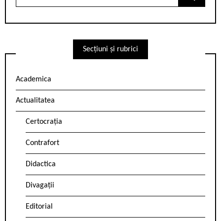
for:
Secțiuni și rubrici
Academica
Actualitatea
Certocrația
Contrafort
Didactica
Divagații
Editorial