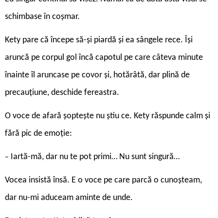
schimbase în coșmar.
Kety pare că începe să-și piardă și ea sângele rece. Își
aruncă pe corpul gol încă capotul pe care câteva minute
înainte îl aruncase pe covor și, hotărâtă, dar plină de
precauțiune, deschide fereastra.
O voce de afară șoptește nu știu ce. Kety răspunde calm și
fără pic de emoție:
Iartă-mă, dar nu te pot primi… Nu sunt singură…
–
Vocea insistă însă. E o voce pe care parcă o cunoșteam,
dar nu-mi aduceam aminte de unde.