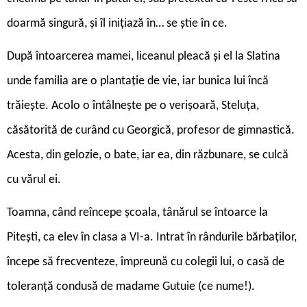
doarmă singură, și îl inițiază în… se știe în ce.
După întoarcerea mamei, liceanul pleacă și el la Slatina
unde familia are o plantație de vie, iar bunica lui încă
trăiește. Acolo o întâlnește pe o verișoară, Steluța,
căsătorită de curând cu Georgică, profesor de gimnastică.
Acesta, din gelozie, o bate, iar ea, din răzbunare, se culcă
cu vărul ei.
Toamna, când reîncepe școala, tânărul se întoarce la
Pitești, ca elev în clasa a VI-a. Intrat în rândurile bărbaților,
începe să frecventeze, împreună cu colegii lui, o casă de
toleranță condusă de madame Gutuie (ce nume!).