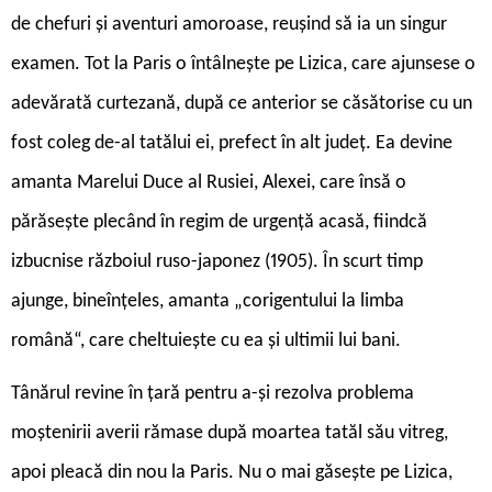
de chefuri și aventuri amoroase, reușind să ia un singur
examen. Tot la Paris o întâlnește pe Lizica, care ajunsese o
adevărată curtezană, după ce anterior se căsătorise cu un
fost coleg de-al tatălui ei, prefect în alt județ. Ea devine
amanta Marelui Duce al Rusiei, Alexei, care însă o
părăsește plecând în regim de urgență acasă, fiindcă
izbucnise războiul ruso-japonez (1905). În scurt timp
ajunge, bineînțeles, amanta „corigentului la limba
română“, care cheltuiește cu ea și ultimii lui bani.
Tânărul revine în țară pentru a-și rezolva problema
moștenirii averii rămase după moartea tatăl său vitreg,
apoi pleacă din nou la Paris. Nu o mai găsește pe Lizica,