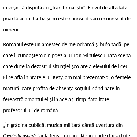
în veșnică dispută cu „tradiționaliștii“. Elevul de altădată
poartă acum barbă și nu este cunoscut sau recunoscut de
nimeni.
Romanul este un amestec de melodramă și bufonadă, pe
care îl cunoaștem din poezia lui Ion Minulescu. Iată scena
care duce la dezastrul situației școlare a elevului de liceu.
El se află în brațele lui Kety, am mai prezentat-o, o femeie
matură, care profită de absența soțului, când bate în
fereastră amantul ei și în același timp, fatalitate,
profesorul lui de română:
În grădina publică, muzica militară cântă uvertura din
„
Cavaleria ușoară
, iar la fereastra care dă spre curte cineva bate