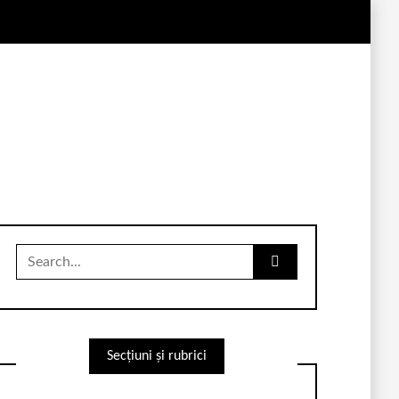
Search
for:
Secțiuni și rubrici