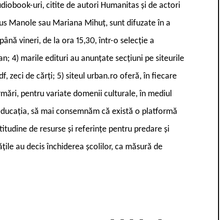
diobook-uri, citite de autori Humanitas și de actori
us Manole sau Mariana Mihuț, sunt difuzate în a
ână vineri, de la ora 15,30, într-o selecție a
; 4) marile edituri au anunțate secțiuni pe siteurile
f, zeci de cărți; 5) siteul urban.ro oferă, în fiecare
rmări, pentru variate domenii culturale, în mediul
u educația, să mai consemnăm că există o platformă
itudine de resurse și referințe pentru predare și
țile au decis închiderea școlilor, ca măsură de