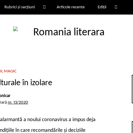
Rubrici și secțiuni
Articole recente
Ediții
UL MAGIC
turale în izolare
onicar
erară
nr. 13/2020
 alarmantă a noului coronavirus a impus deja
dițiile în care recomandările și deciziile