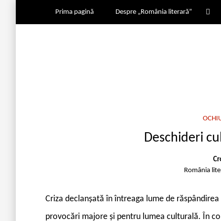
Prima pagină
Despre „România literară”
OCHI
Deschideri cul
Cr
România lit
Criza declanșată în întreaga lume de răspândirea
provocări majore și pentru lumea culturală. În con