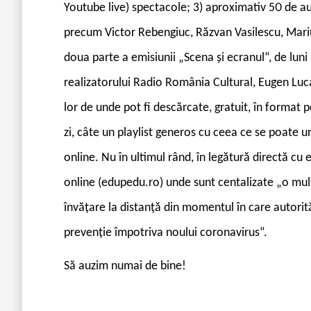
Youtube live) spectacole; 3) aproximativ 50 de au
precum Victor Rebengiuc, Răzvan Vasilescu, Mari
doua parte a emisiunii „Scena și ecranul“, de luni p
realizatorului Radio România Cultural, Eugen Lucan
lor de unde pot fi descărcate, gratuit, în format pd
zi, câte un playlist generos cu ceea ce se poate u
online. Nu în ultimul rând, în legătură directă c
online (edupedu.ro) unde sunt centalizate „o mult
învățare la distanță din momentul în care autorită
prevenție împotriva noului coronavirus“.
Să auzim numai de bine!