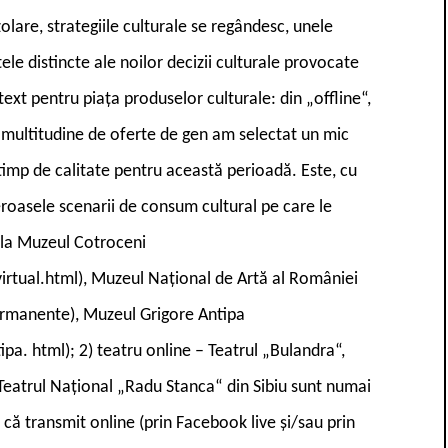
olare, strategiile culturale se regândesc, unele
ele distincte ale noilor decizii culturale provocate
xt pentru piața produselor culturale: din „offline“,
o multitudine de oferte de gen am selectat un mic
 timp de calitate pentru această perioadă. Este, cu
eroasele scenarii de consum cultural pe care le
 la Muzeul Cotroceni
irtual.html), Muzeul Național de Artă al României
ermanente), Muzeul Grigore Antipa
. html); 2) teatru online – Teatrul „Bulandra“,
 Teatrul Național „Radu Stanca“ din Sibiu sunt numai
t că transmit online (prin Facebook live și/sau prin