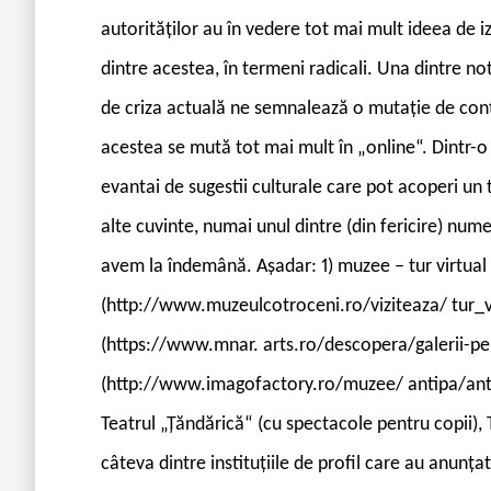
autorităților au în vedere tot mai mult ideea de iz
dintre acestea, în termeni radicali. Una dintre not
de criza actuală ne semnalează o mutație de conte
acestea se mută tot mai mult în „online“. Dintr-
evantai de sugestii culturale care pot acoperi un
alte cuvinte, numai unul dintre (din fericire) num
avem la îndemână. Așadar: 1) muzee – tur virtual
(http://www.muzeulcotroceni.ro/viziteaza/ tur_v
(https://www.mnar. arts.ro/descopera/galerii-p
(http://www.imagofactory.ro/muzee/ antipa/antipa
Teatrul „Țăndărică“ (cu spectacole pentru copii),
câteva dintre instituțiile de profil care au anunța