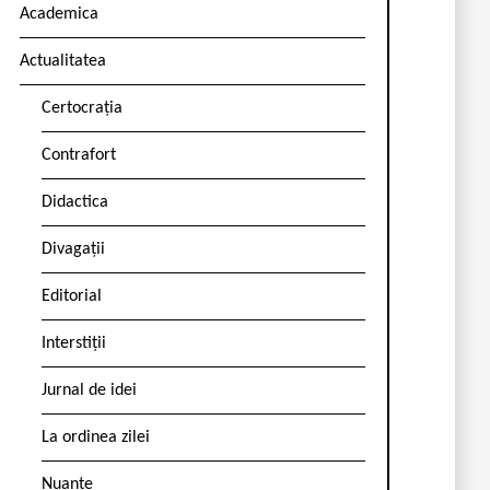
Academica
Actualitatea
Certocrația
Contrafort
Didactica
Divagații
Editorial
Interstiții
Jurnal de idei
La ordinea zilei
Nuanțe