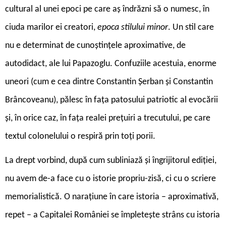
cultural al unei epoci pe care aș îndrăzni să o numesc, în
ciuda marilor ei creatori,
epoca stilului minor
. Un stil care
nu e determinat de cunoștințele aproximative, de
autodidact, ale lui Papazoglu. Confuziile acestuia, enorme
uneori (cum e cea dintre Constantin Șerban și Constantin
Brâncoveanu), pălesc în fața patosului patriotic al evocării
și, în orice caz, în fața realei prețuiri a trecutului, pe care
textul colonelului o respiră prin toți porii.
La drept vorbind, după cum subliniază și îngrijitorul ediției,
nu avem de-a face cu o istorie propriu-zisă, ci cu o scriere
memorialistică. O narațiune în care istoria – aproximativă,
repet – a Capitalei României se împletește strâns cu istoria