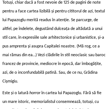
Totuși, chiar dacă a fost nevoie de 125 de pagini de note
pentru a face cartea lizibilă și pentru cititorul de azi, textul
lui Papazoglu merită readus în atenție. Se parcurge, de
altfel, pe îndelete, degustând dulceața de altădată a unui
stil care, în expresiile sale arhitectonice și urbanistice, și-a
pus amprenta și asupra Capitalei noastre. (Mă rog, ce a
mai rămas din ea…) Vezi clădirile în stil neoclasic sau baroc
francez de provincie, mediocre în epocă, dar îmbogățite,
azi, de o inconfundabilă patină. Sau, de ce nu, Grădina
Cișmigiu.
Este și o latură
horror
în cartea lui Papazoglu. Fără să fie
un mare istoric, memorialistul consemnează, totuși, cu