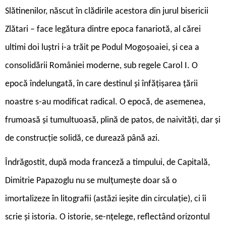
Slătinenilor, născut în clădirile acestora din jurul bisericii
Zlătari – face legătura dintre epoca fanariotă, al cărei
ultimi doi luștri i-a trăit pe Podul Mogoșoaiei, și cea a
consolidării României moderne, sub regele Carol I. O
epocă îndelungată, în care destinul și înfățișarea țării
noastre s-au modificat radical. O epocă, de asemenea,
frumoasă și tumultuoasă, plină de patos, de naivități, dar și
de construcție solidă, ce durează până azi.
Î
ndrăgostit, după moda franceză a timpului, de Capitală,
Dimitrie Papazoglu nu se mulțumește doar să o
imortalizeze în litografii (astăzi ieșite din circulație), ci îi
scrie și istoria. O istorie, se-nțelege, reflectând orizontul