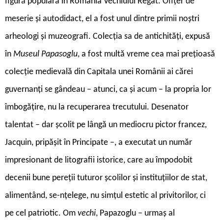
figură populară în România Vechiului Regat. Ofițer de
meserie și autodidact, el a fost unul dintre primii noștri
arheologi și muzeografi. Colecția sa de antichități, expusă
în
Museul Papasoglu
, a fost multă vreme cea mai prețioasă
colecție medievală din Capitala unei Românii ai cărei
guvernanți se gândeau – atunci, ca și acum – la propria lor
îmbogățire, nu la recuperarea trecutului. Desenator
talentat – dar școlit pe lângă un mediocru pictor francez,
Jacquin, pripășit în Principate –, a executat un număr
impresionant de litografii istorice, care au împodobit
decenii bune pereții tuturor școlilor și instituțiilor de stat,
alimentând, se-nțelege, nu simțul estetic al privitorilor, ci
pe cel patriotic. Om
vechi
, Papazoglu – urmaș al