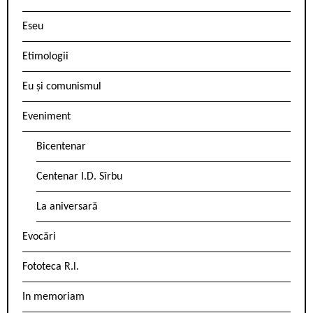
Eseu
Etimologii
Eu și comunismul
Eveniment
Bicentenar
Centenar I.D. Sîrbu
La aniversară
Evocări
Fototeca R.l.
In memoriam