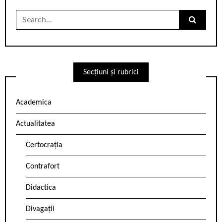
Search
for:
Secțiuni și rubrici
Academica
Actualitatea
Certocrația
Contrafort
Didactica
Divagații