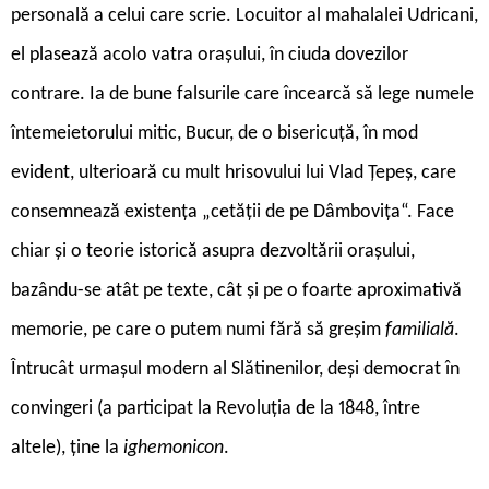
personală a celui care scrie. Locuitor al mahalalei Udricani,
el plasează acolo vatra orașului, în ciuda dovezilor
contrare. Ia de bune falsurile care încearcă să lege numele
întemeietorului mitic, Bucur, de o bisericuță, în mod
evident, ulterioară cu mult hrisovului lui Vlad Țepeș, care
consemnează existența „cetății de pe Dâmbovița“. Face
chiar și o teorie istorică asupra dezvoltării orașului,
bazându-se atât pe texte, cât și pe o foarte aproximativă
memorie, pe care o putem numi fără să greșim
familială
.
Întrucât urmașul modern al Slătinenilor, deși democrat în
convingeri (a participat la Revoluția de la 1848, între
altele), ține la
ighemonicon
.