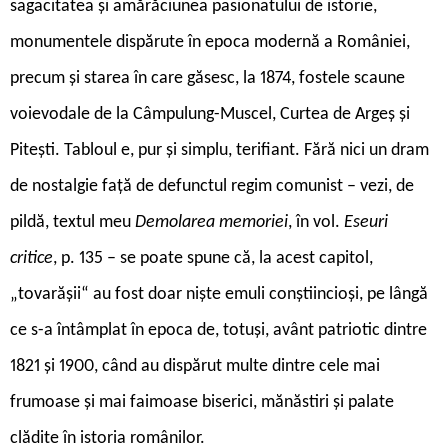
sagacitatea și amărăciunea pasionatului de istorie,
monumentele dispărute în epoca modernă a României,
precum și starea în care găsesc, la 1874, fostele scaune
voievodale de la Câmpulung-Muscel, Curtea de Argeș și
Pitești. Tabloul e, pur și simplu, terifiant. Fără nici un dram
de nostalgie față de defunctul regim comunist – vezi, de
pildă, textul meu
Demolarea memoriei
, în vol.
Eseuri
critice
, p. 135 – se poate spune că, la acest capitol,
„tovarășii“ au fost doar niște emuli conștiincioși, pe lângă
ce s-a întâmplat în epoca de, totuși, avânt patriotic dintre
1821 și 1900, când au dispărut multe dintre cele mai
frumoase și mai faimoase biserici, mănăstiri și palate
clădite în istoria românilor.