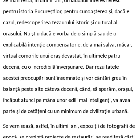
Se manifestă, în ultimii ani, un lăudabil interes livresc
pentru istoria Bucureștilor, pentru cunoașterea și, dacă e
cazul, redescoperirea tezaurului istoric și cultural al
orașului. Nu știu dacă e vorba de o simplă sau de o
explicabilă intenție compensatorie, de a mai salva, măcar,
virtual comorile unui oraș devastat, în ultimele patru
decenii, cu o incredibilă înverșunare. Dar rezultatele
acestei preocupări sunt însemnate și vor cântări greu în
balanță peste alte câteva decenii, când, să sperăm, orașul,
încăput atunci pe mâna unor edili mai inteligenți, va avea
parte și de cetățeni cu un minimum de civilizație urbană.
Se vernisează, astfel, în ultimii ani, expoziții de fotografii de
epocă, se prezintă proiecte de restaurări, se reediteză cărți