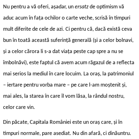
Nu pentru a vă oferi, așadar, un
ersatz
de optimism vă
aduc acum în fața ochilor o carte veche, scrisă în timpuri
mult diferite de cele de azi. Ci pentru că, dacă există ceva
bun în toată această suferință generală (și a celor bolnavi,
și a celor cărora li s-a dat viața peste cap spre a nu se
îmbolnăvi), este faptul că avem acum răgazul de a reflecta
mai serios la mediul în care locuim. La oraș, la patrimoniul
– iertare pentru vorba mare – pe care l-am moștenit și,
mai ales, la starea în care îl vom lăsa, la rândul nostru,
celor care vin.
Din păcate, Capitala României este un oraș care, și în
timpuri normale, pare asediat. Nu din afară, ci dinăuntru.