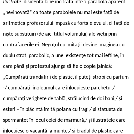
Ilustrate
, disidența bine încifrată într-o parabolă aparent
„nevinovată” ca toate parabolele nu mai este față de
aritmetica profesorului impusă cu forța elevului, ci față de
niște substituiri (de aici titlul volumului) ale vieții prin
contrafacerile ei. Negoțul cu imitații devine imaginea cu
dublu strat, parabolic, a unei existențe tot mai ieftine, în
care până și protestul ajunge să fie o copie jalnică:
„Cumpărați trandafirii de plastic, îi puteți stropi cu parfum
-/ cumpărați linoleumul care înlocuiește parchetul,/
cumpărați verighete de tablă, strălucind de doi bani,/ și
esteri – în plăcintă imită poiana cu fragi,/ și statueta de
spermanțet în locul celei de marmură,/ și ilustratele care
înlocuiesc o vacanță la munte,/ și bradul de plastic care