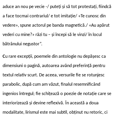
aduce an nou pe vecie -/ puteți și să tot protestați, fiindcă
a face tocmai contrariul/ e tot imitație/ «Te cunosc din
vedere», spune actorul pe banda magnetică./ «Au apărut
vederi cu mine?» râzi tu – și începi să le vinzi/ în locul
bătrânului negustor”.
C
u rare excepții, poemele din antologie nu depășesc ca
dimensiuni o pagină, autoarea având preferință pentru
textul relativ scurt. De aceea, versurile fie se rotunjesc
parabolic, după cum am văzut, finalul resemnificând
ingenios întregul; fie schițează o poezie de notație care se
interiorizează și devine reflexivă. În această a doua
modalitate, lirismul este mai subtil, obținut nu retoric, ci