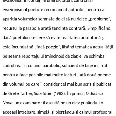
evazionist. În condițiile unei dictaturi, când chiar
evazionismul poetic e recomandat autorilor, pentru ca
apariția volumelor semnate de ei să nu ridice „probleme”,
recursul la parabolă arată tendința contrară. Simplificând:
dacă poetului i se cere să evite realitatea autohtonă și
este încurajat să „facă poezie”, lăsând tematica actualității
pe seama reportajului (mincinos) de ziar, el va schimba
cadrul realist cu unul parabolic, suficient de bine încifrat
pentru a face posibile mai multe lecturi. Iată două poeme
din volumul pe care îl consider cel mai bun scris și publicat
de Grete Tartler,
Substituiri
(1983). În primul,
Didactica
Nova
, un examinator îl ascultă pe un elev punându-i o
aceeași întrebare, simplă, și pierzându-și calmul profesoral,