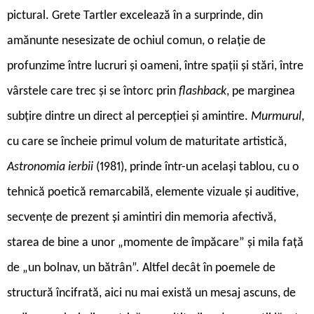
pictural. Grete Tartler excelează în a surprinde, din
amănunte nesesizate de ochiul comun, o relație de
profunzime între lucruri și oameni, între spații și stări, între
vârstele care trec și se întorc prin
flashback
, pe marginea
subțire dintre un direct al percepției și amintire.
Murmurul
,
cu care se încheie primul volum de maturitate artistică,
Astronomia ierbii
(1981), prinde într-un același tablou, cu o
tehnică poetică remarcabilă, elemente vizuale și auditive,
secvențe de prezent și amintiri din memoria afectivă,
starea de bine a unor „momente de împăcare” și mila față
de „un bolnav, un bătrân”. Altfel decât în poemele de
structură încifrată, aici nu mai există un mesaj ascuns, de