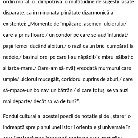
ordin moral, ci, dimpotrivă, o multitudine de sugestii lăsate
disparate, ca în minunata plinătate dizarmonică a
existenței: „Momente de împăcare, asemeni ulciorului/
care-a prins floare,/ un coridor pe care se-aud înfundat/
pașii femeii ducând albituri,/ o rază ca un brici cumpărat la
nedeie,/ bazinul orei pe care l-au năpădit/ cimbrul sălbatic
și iarba-mare./ Oare-am să-nvăț vreodată murmurul care
umple/ ulciorul mucegăit, coridorul cuprins de aburi,/ care
să-mpace-un bolnav, un bătrân,/ și care totuși se va auzi
mai departe/ decât salva de tun?”.
Fondul cultural al acestei poezii de notație și de „stare” o
îndreaptă spre planul unei istorii orientale și universale în