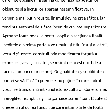
care înțelepciunea înseamnă contemplarea gesturilor
obișnuite și a lucrurilor aparent nesemnificative. În
versurile mai puțin reușite, lirismul devine prea sfătos, iar
tendința autoarei de a face jocuri de cuvinte, supărătoare.
Aproape toate poeziile pentru copii din secțiunea finală,
ineditele din prima parte a volumului și titlul însuși al cărții,
Versuri și uscate
, construit prin modificarea forțată a
expresiei „verzi și uscate”, se resimt de acest efort de a
face calambur cu orice preț. Originalitatea și subtilitatea
poetei se văd însă în poemele, nu puține, în care cadrul
vizual se transformă într-unul istoric-cultural. Cuneiforme,
hieroglife, inscripții, sigilii și „arhaice scrieri” sunt făcute să
creeze un al doilea fundal, pe care întâmplările de toată