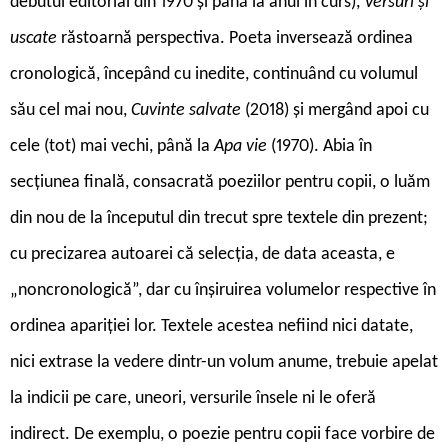
debutul editorial din 1970 și până la anul în curs),
Versuri și
uscate
răstoarnă perspectiva. Poeta inversează ordinea
cronologică, începând cu inedite, continuând cu volumul
său cel mai nou,
Cuvinte salvate
(2018) și mergând apoi cu
cele (tot) mai vechi, până la
Apa vie
(1970). Abia în
secțiunea finală, consacrată poeziilor pentru copii, o luăm
din nou de la începutul din trecut spre textele din prezent;
cu precizarea autoarei că selecția, de data aceasta, e
„noncronologică”, dar cu înșiruirea volumelor respective în
ordinea apariției lor. Textele acestea nefiind nici datate,
nici extrase la vedere dintr-un volum anume, trebuie apelat
la indicii pe care, uneori, versurile însele ni le oferă
indirect. De exemplu, o poezie pentru copii face vorbire de