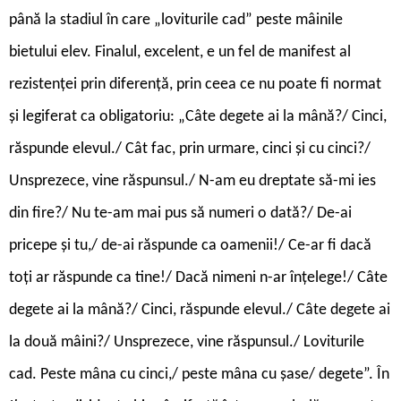
până la stadiul în care „loviturile cad” peste mâinile
bietului elev. Finalul, excelent, e un fel de manifest al
rezistenței prin diferență, prin ceea ce nu poate fi normat
și legiferat ca obligatoriu: „Câte degete ai la mână?/ Cinci,
răspunde elevul./ Cât fac, prin urmare, cinci și cu cinci?/
Unsprezece, vine răspunsul./ N-am eu dreptate să-mi ies
din fire?/ Nu te-am mai pus să numeri o dată?/ De-ai
pricepe și tu,/ de-ai răspunde ca oamenii!/ Ce-ar fi dacă
toți ar răspunde ca tine!/ Dacă nimeni n-ar înțelege!/ Câte
degete ai la mână?/ Cinci, răspunde elevul./ Câte degete ai
la două mâini?/ Unsprezece, vine răspunsul./ Loviturile
cad. Peste mâna cu cinci,/ peste mâna cu șase/ degete”. În