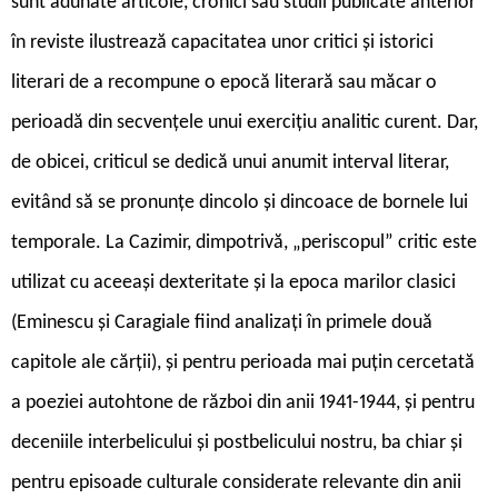
sunt adunate articole, cronici sau studii publicate anterior
în reviste ilustrează capacitatea unor critici și istorici
literari de a recompune o epocă literară sau măcar o
perioadă din secvențele unui exercițiu analitic curent. Dar,
de obicei, criticul se dedică unui anumit interval literar,
evitând să se pronunțe dincolo și dincoace de bornele lui
temporale. La Cazimir, dimpotrivă, „periscopul” critic este
utilizat cu aceeași dexteritate și la epoca marilor clasici
(Eminescu și Caragiale fiind analizați în primele două
capitole ale cărții), și pentru perioada mai puțin cercetată
a poeziei autohtone de război din anii 1941-1944, și pentru
deceniile interbelicului și postbelicului nostru, ba chiar și
pentru episoade culturale considerate relevante din anii