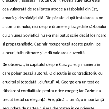
cruciade „fuseseră în total opt”). Poezia autentică este
cea vulnerată de realitatea atroce a războiului din Est,
amară și deznădăjduită. Din păcate, după instalarea la noi
a comunismului, nici despre dramele și tragediile războiului
cu Uniunea Sovietică nu s-a mai putut scrie decât lozincard
și propagandistic. Cazimir recuperează aceste pagini, pe
alocuri, tulburătoare și le dă valoarea cuvenită.
D
e observat, în capitolul despre Caragiale, și maniera în
care polemizează autorul. O discuție în contradictoriu cu
eruditul și totodată „ciufutul” Al. George era un test de
răbdare și cordialitate pentru orice exeget; iar Cazimir a
trecut testul cu eleganță. Are, până la urmă, o importanță
secundară de partea cui era dreptatea în ce privește