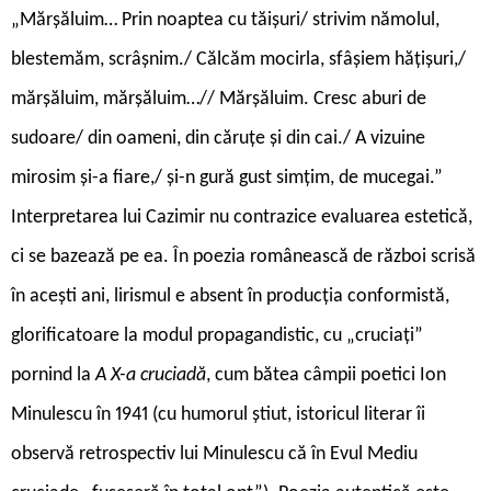
„Mărșăluim… Prin noaptea cu tăișuri/ strivim nămolul,
blestemăm, scrâșnim./ Călcăm mocirla, sfâșiem hățișuri,/
mărșăluim, mărșăluim…// Mărșăluim. Cresc aburi de
sudoare/ din oameni, din căruțe și din cai./ A vizuine
mirosim și-a fiare,/ și-n gură gust simțim, de mucegai.”
Interpretarea lui Cazimir nu contrazice evaluarea estetică,
ci se bazează pe ea. În poezia românească de război scrisă
în acești ani, lirismul e absent în producția conformistă,
glorificatoare la modul propagandistic, cu „cruciați”
pornind la
A X-a cruciadă
, cum bătea câmpii poetici Ion
Minulescu în 1941 (cu humorul știut, istoricul literar îi
observă retrospectiv lui Minulescu că în Evul Mediu