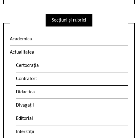
Secțiuni și rubrici
Academica
Actualitatea
Certocrația
Contrafort
Didactica
Divagații
Editorial
Interstiții