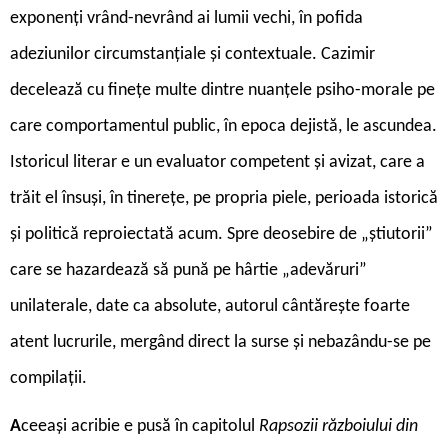
exponenți vrând-nevrând ai lumii vechi, în pofida
adeziunilor circumstanțiale și contextuale. Cazimir
decelează cu finețe multe dintre nuanțele psiho-morale pe
care comportamentul public, în epoca dejistă, le ascundea.
Istoricul literar e un evaluator competent și avizat, care a
trăit el însuși, în tinerețe, pe propria piele, perioada istorică
și politică reproiectată acum. Spre deosebire de „știutorii”
care se hazardează să pună pe hârtie „adevăruri”
unilaterale, date ca absolute, autorul cântărește foarte
atent lucrurile, mergând direct la surse și nebazându-se pe
compilații.
A
ceeași acribie e pusă în capitolul
Rapsozii războiului din