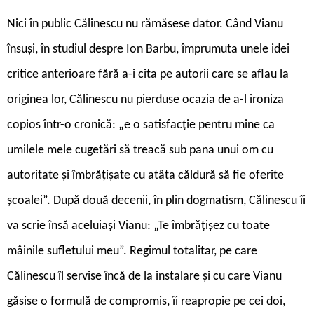
Nici în public Călinescu nu rămăsese dator. Când Vianu
însuși, în studiul despre Ion Barbu, împrumuta unele idei
critice anterioare fără a-i cita pe autorii care se aflau la
originea lor, Călinescu nu pierduse ocazia de a-l ironiza
copios într-o cronică: „e o satisfacție pentru mine ca
umilele mele cugetări să treacă sub pana unui om cu
autoritate și îmbrățișate cu atâta căldură să fie oferite
școalei”. După două decenii, în plin dogmatism, Călinescu îi
va scrie însă aceluiași Vianu: „Te îmbrățișez cu toate
mâinile sufletului meu”. Regimul totalitar, pe care
Călinescu îl servise încă de la instalare și cu care Vianu
găsise o formulă de compromis, îi reapropie pe cei doi,