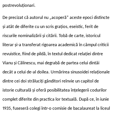
postrevoluționari.
De precizat că autorul nu „acoperă” aceste epoci distincte
și atât de diferite cu un scris grațios, eseistic, ferit de
riscurile nominalizării și citării. Tobă de carte, istoricul
literar și-a transferat rigoarea academică în câmpul criticii
revuistice, fiind de pildă, în textul dedicat relației dintre
Vianu și Călinescu, mai degrabă de partea celui dintâi
decât a celui de-al doilea. Urmărirea sinusoidei relaționale
dintre cei doi străluciți gânditori reînvie un capitol de
istorie culturală și oferă posibilitatea înțelegerii codurilor
complet diferite din practica lor textuală. După ce, în iunie
1935, fuseseră colegi într-o comisie de bacalaureat la liceul