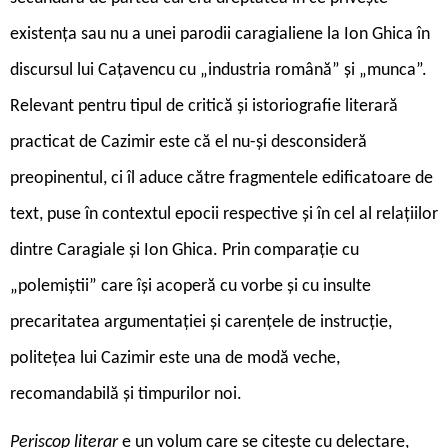
existența sau nu a unei parodii caragialiene la Ion Ghica în
discursul lui Cațavencu cu „industria română” și „munca”.
Relevant pentru tipul de critică și istoriografie literară
practicat de Cazimir este că el nu-și desconsideră
preopinentul, ci îl aduce către fragmentele edificatoare de
text, puse în contextul epocii respective și în cel al relațiilor
dintre Caragiale și Ion Ghica. Prin comparație cu
„polemiștii” care își acoperă cu vorbe și cu insulte
precaritatea argumentației și carențele de instrucție,
politețea lui Cazimir este una de modă veche,
recomandabilă și timpurilor noi.
Periscop literar
e un volum care se citește cu delectare,