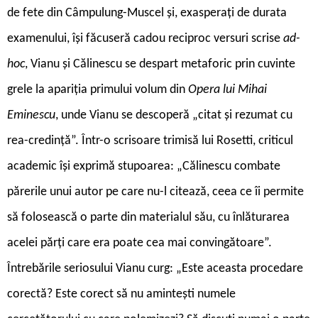
de fete din Câmpulung-Muscel și, exasperați de durata
examenului, își făcuseră cadou reciproc versuri scrise
ad-
hoc
, Vianu și Călinescu se despart metaforic prin cuvinte
grele la apariția primului volum din
Opera lui Mihai
Eminescu
, unde Vianu se descoperă „citat și rezumat cu
rea-credință”. Într-o scrisoare trimisă lui Rosetti, criticul
academic își exprimă stupoarea: „Călinescu combate
părerile unui autor pe care nu-l citează, ceea ce îi permite
să folosească o parte din materialul său, cu înlăturarea
acelei părți care era poate cea mai convingătoare”.
Întrebările seriosului Vianu curg: „Este aceasta procedare
corectă? Este corect să nu amintești numele