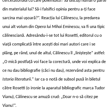
cercetătorului cu care polemizezi? Să discuți numai o parte
din materialul lui? Să-i falsifici opinia pentru a-ți face
sarcina mai ușoară?”. Reacția lui Călinescu, la predarea
unui alt volum din
Opera lui Mihai Eminescu
, va fi una tipic
călinesciană. Adresându-i-se tot lui Rosetti, editorul cu o
viață complicată între acești doi mari autori care i se
plâng, pe rând, unul de altul, Călinescu îl „liniștește” astfel:
„O mică postfață voi face la corectură, unde voi explica de
ce nu dau bibliografie (căci nu dau), rezervând asta pentru
Istoria literaturii
.” Iar ca o notă de subsol pusă în biletul
către Rosetti (o ironie la aparatul bibliografic marca Tudor
Vianu), Călinescu se amuză crud: „Doar n-o să citez pe
Vianu!”.