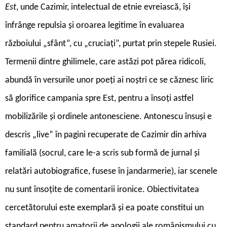
Est
, unde Cazimir, intelectual de etnie evreiască, își
înfrânge repulsia și oroarea legitime în evaluarea
războiului „sfânt”, cu „cruciați”, purtat prin stepele Rusiei.
Termenii dintre ghilimele, care astăzi pot părea ridicoli,
abundă în versurile unor poeți ai noștri ce se căznesc liric
să glorifice campania spre Est, pentru a însoți astfel
mobilizările și ordinele antonesciene. Antonescu însuși e
descris „live” în pagini recuperate de Cazimir din arhiva
familială (socrul, care le-a scris sub formă de jurnal și
relatări autobiografice, fusese în jandarmerie), iar scenele
nu sunt însoțite de comentarii ironice. Obiectivitatea
cercetătorului este exemplară și ea poate constitui un
standard pentru amatorii de apologii ale românismului cu