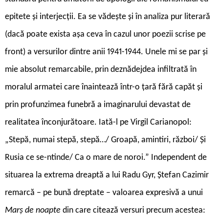
epitete și interjecții. Ea se vădește și în analiza pur literară
(dacă poate exista așa ceva în cazul unor poezii scrise pe
front) a versurilor dintre anii 1941-1944. Unele mi se par și
mie absolut remarcabile, prin deznădejdea infiltrată în
moralul armatei care înaintează într-o țară fără capăt și
prin profunzimea funebră a imaginarului devastat de
realitatea înconjurătoare. Iată-l pe Virgil Carianopol:
„Stepă, numai stepă, stepă…/ Groapă, amintiri, război/ Și
Rusia ce se-ntinde/ Ca o mare de noroi.” Independent de
situarea la extrema dreaptă a lui Radu Gyr, Ștefan Cazimir
remarcă – pe bună dreptate – valoarea expresivă a unui
Marș de noapte
din care citează versuri precum acestea: