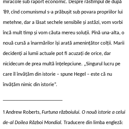
miracole sub raport economic. Despre răstimpul de după
’89, cînd comunismul s-a prăbușit sub povara propriilor lui
metehne, dar a lăsat sechele sensibile și astăzi, vom vorbi
încă mult timp și vom căuta mereu soluții. Pînă una-alta, o
nouă cursă a înarmărilor își arată amenințător colții. Marii
decidenți ai lumii actuale pot fi acuzați de orice, dar
nicidecum de prea multă înțelepciune. „Singurul lucru pe
care îl învățăm din istorie – spune Hegel – este că nu
învățăm nimic din istorie”.
_______________________
1 Andrew Roberts,
Furtuna războiului. O nouă istorie a celui
de-al Doilea Război Mondial.
Traducere din limba engleză: