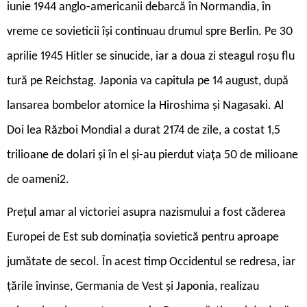
iunie 1944 anglo-americanii debarcă în Normandia, în
vreme ce sovieticii își continuau drumul spre Berlin. Pe 30
aprilie 1945 Hitler se sinucide, iar a doua zi steagul roșu flu
­tură pe Reichstag. Japonia va capitula pe 14 august, după
lansarea bombelor atomice la Hiroshima și Nagasaki. Al
Doi ­lea Război Mondial a durat 2174 de zile, a costat 1,5
trilioane de dolari și în el și-au pierdut viața 50 de milioane
de oameni2.
Prețul amar al victoriei asupra nazismului a fost căderea
Europei de Est sub dominația sovietică pentru aproape
jumătate de secol. În acest timp Occidentul se redresa, iar
țările învinse, Germania de Vest și Japonia, realizau