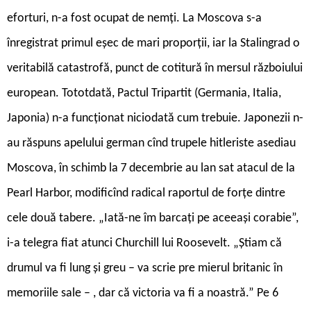
eforturi, n-a fost ocupat de nemți. La Moscova s-a
înregistrat primul eșec de mari proporții, iar la Stalingrad o
veritabilă catastrofă, punct de cotitură în mersul războiului
european. Tototdată, Pactul Tripartit (Germania, Italia,
Japonia) n-a funcționat niciodată cum trebuie. Japonezii n-
au răspuns apelului german cînd trupele hitleriste asediau
Moscova, în schimb la 7 decembrie au lan ­sat atacul de la
Pearl Harbor, modificînd radical raportul de forțe dintre
cele două tabere. „Iată-ne îm ­barcați pe aceeași corabie”,
i-a telegra ­fiat atunci Churchill lui Roosevelt. „Știam că
drumul va fi lung și greu – va scrie pre ­mierul britanic în
memoriile sale – , dar că victoria va fi a noastră.” Pe 6