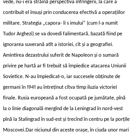
vede, nu-i era străină perspectiva înfrîngerii, la care a
contribuit el însuși prin conducerea efectivă a operațiilor
militare. Strategia „capora- li s imului” (cum l-a numit
Tudor Arghezi) se va dovedi falimentară, bazată fiind pe
ignorarea suverană atît a istoriei, cît și a geografiei.
Amintirea dezastrului suferit de Napoleon și o sumară
privire pe hartă ar fi trebuit să împiedice atacarea Uniunii
Sovietice. N-au împiedicat-o, iar succesele obținute de
germani în 1941 au întreținut cîtva timp iluzia victoriei
finale. Rusia europeană a fost ocupată pe jumătate, pînă
la o linie diagonală mergînd de la Leningrad în nord-vest
pînă la Stalingrad în sud-est și trecînd în centru pe la porțile
Moscovei.Dar niciunul din aceste orașe, în ciuda unor mari