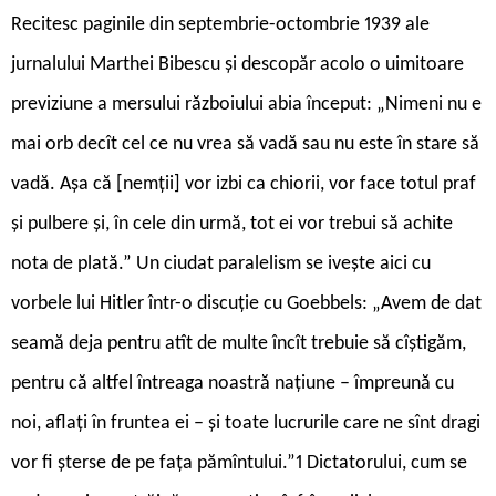
Recitesc paginile din septembrie-octombrie 1939 ale
jurnalului Marthei Bibescu și descopăr acolo o uimitoare
previziune a mersului războiului abia început: „Nimeni nu e
mai orb decît cel ce nu vrea să vadă sau nu este în stare să
vadă. Așa că [nemții] vor izbi ca chiorii, vor face totul praf
și pulbere și, în cele din urmă, tot ei vor trebui să achite
nota de plată.” Un ciudat paralelism se ivește aici cu
vorbele lui Hitler într-o discuție cu Goebbels: „Avem de dat
seamă deja pentru atît de multe încît trebuie să cîștigăm,
pentru că altfel întreaga noastră națiune – împreună cu
noi, aflați în fruntea ei – și toate lucrurile care ne sînt dragi
vor fi șterse de pe fața pămîntului.”1 Dictatorului, cum se