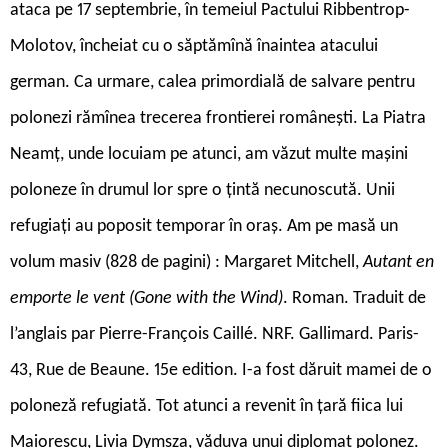
ataca pe 17 septembrie, în temeiul Pactului Ribbentrop-
Molotov, încheiat cu o săptămînă înaintea atacului
german. Ca urmare, calea primordială de salvare pentru
polonezi rămînea trecerea frontierei românești. La Piatra
Neamț, unde locuiam pe atunci, am văzut multe mașini
poloneze în drumul lor spre o țintă necunoscută. Unii
refugiați au poposit temporar în oraș. Am pe masă un
volum masiv (828 de pagini) : Margaret Mitchell,
Autant en
emporte le vent (Gone with the Wind)
. Roman. Traduit de
l’anglais par Pierre-François Caillé. NRF. Gallimard. Paris-
43, Rue de Beaune. 15e edition. I-a fost dăruit mamei de o
poloneză refugiată. Tot atunci a revenit în țară fiica lui
Maiorescu, Livia Dymsza, văduva unui diplomat polonez.