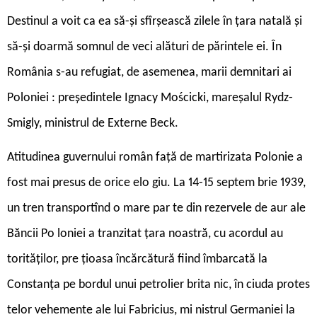
Destinul a voit ca ea să-și sfîrșească zilele în țara natală și
să-și doarmă somnul de veci alături de părintele ei. În
România s-au refugiat, de asemenea, marii demnitari ai
Poloniei : președintele Ignacy Mościcki, mareșalul Rydz-
Smigly, ministrul de Externe Beck.
Atitudinea guvernului român față de martirizata Polonie a
fost mai presus de orice elo ­giu. La 14-15 septem ­brie 1939,
un tren transportînd o mare par te din rezervele de aur ale
Băncii Po ­loniei a tranzitat țara noastră, cu acordul au
torităților, pre ­țioasa încărcătură fiind îmbarcată la
Constanța pe bordul unui petrolier brita ­nic, în ciuda protes
­telor vehemente ale lui Fabricius, mi ­nistrul Germaniei la