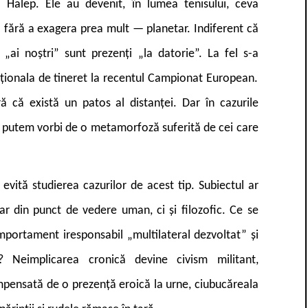
i Halep. Ele au devenit, în lumea tenisului, ceva
— fără a exagera prea mult — planetar. Indiferent că
, „ai noștri”
sunt prezenți „la datorie”. La fel s-a
aționala de tineret la recentul Campionat European.
ă că există un patos al distanței. Dar în cazurile
 putem vorbi de o metamorfoză suferită de cei care
evită studierea cazurilor de acest tip. Subiectul ar
r din punct de vedere uman, ci și filozofic. Ce se
portament iresponsabil „multilateral dezvoltat” și
? Neimplicarea cronică devine civism militant,
ompensată de o prezență eroică la urne, ciubucăreala