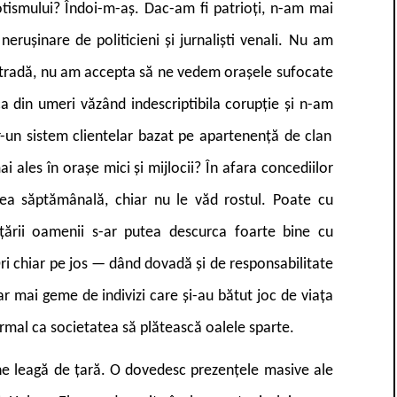
tismului? Îndoi-m-aș. Dac-am fi patrioți, n-am mai
erușinare de politicieni și jurnaliști venali. Nu am
stradă, nu am accepta să ne vedem orașele sufocate
ca din umeri
văzând indescriptibila corupție și n-am
r-un sistem clientelar bazat pe apartenență de clan
ales în orașe mici și mijlocii? În afara concediilor
area săptămânală, chiar nu le văd rostul. Poate cu
țării oamenii s-ar
putea descurca foarte bine cu
ri chiar pe jos — dând dovadă și de responsabilitate
ar mai geme de indivizi care și-au bătut joc de viața
normal ca societatea să plătească oalele sparte.
, ne leagă de țară. O dovedesc prezențele masive ale