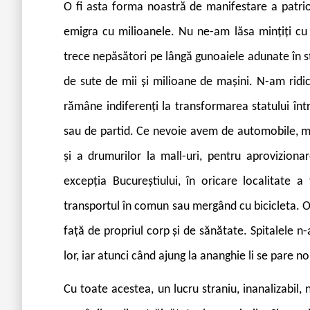
O fi asta forma noastră de manifestare a patrio
emigra cu milioanele. Nu ne-am lăsa mințiți cu n
trece nepăsători pe lângă gunoaiele adunate în 
de sute de mii și milioane de mașini. N-am ridi
rămâne indiferenți la transformarea statului înt
sau de partid. Ce nevoie avem de automobile, mai 
și a drumurilor la mall-uri, pentru aprovizion
excepția Bucureștiului, în
oricare localitate a 
transportul în comun sau mergând cu bicicleta. O
față de propriul corp și de sănătate. Spitalele n-
lor, iar atunci când ajung la ananghie li se pare 
Cu toate acestea, un lucru straniu, inanalizabil