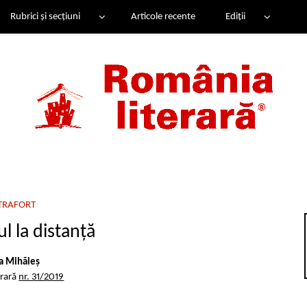
Rubrici și secțiuni
Articole recente
Ediții
TRAFORT
l la distanță
a Mihăieș
erară
nr. 31/2019