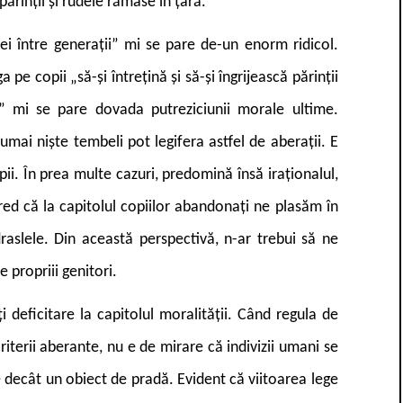
 părinții și rudele rămase în țară.
ței între generații” mi se pare de-un enorm ridicol.
 pe copii „să-și întrețină și să-și îngrijească părinții
ial” mi se pare dovada putreziciunii morale ultime.
mai niște tembeli pot legifera astfel de aberații. E
opii. În prea multe cazuri, predomină însă iraționalul,
red că la capitolul copiilor abandonați ne plasăm în
draslele. Din această perspectivă, n-ar trebui să ne
 propriii genitori.
i deficitare la capitolul moralității. Când regula de
iterii aberante, nu e de mirare că indivizii umani se
 decât un obiect de pradă. Evident că viitoarea lege