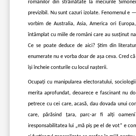
românilor din străinătate la meciurile Simone
previzibil. Nu sunt cazuri izolate. Fenomenul e 
vorbim de Australia, Asia, America ori Europa
întâmplat cu miile de români care au susținut n
Ce se poate deduce de aici? Știm din literatur
enumerate nu e vorba doar de așa ceva. Cred că
își încheie conturile cu locul nașterii.
Ocupați cu manipularea electoratului, sociologii 
merita aprofundat, deoarece e fascinant nu doa
petrece cu cei care, acasă, dau dovada unui com
care, părăsind țara, parc-ar fi alți oameni
iresponsabilitatea lui „mă piș pe el de vot” e c