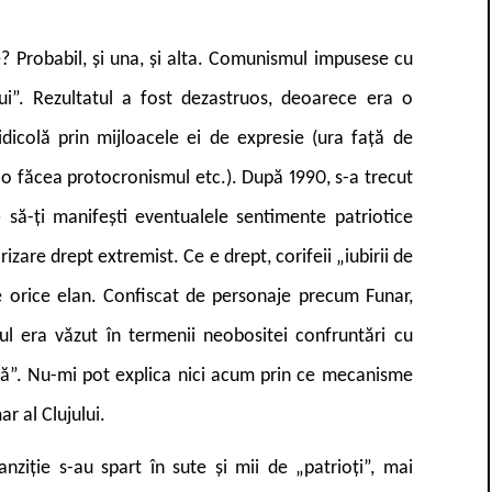
? Probabil, și una, și alta. Comunismul impusese cu
ui”. Rezultatul a fost dezastruos, deoarece era o
 ridicolă prin mijloacele ei de expresie (ura față de
m o făcea protocronismul etc.). După 1990, s-a trecut
) să-ți manifești eventualele sentimente patriotice
zare drept extremist. Ce e drept, corifeii „iubirii de
e orice elan. Confiscat de personaje precum Funar,
ul era văzut în termenii neobositei confruntări cu
tuală”. Nu-mi pot explica nici acum prin ce mecanisme
ar al Clujului.
ranziție s-au spart în sute și mii de „patrioți”, mai