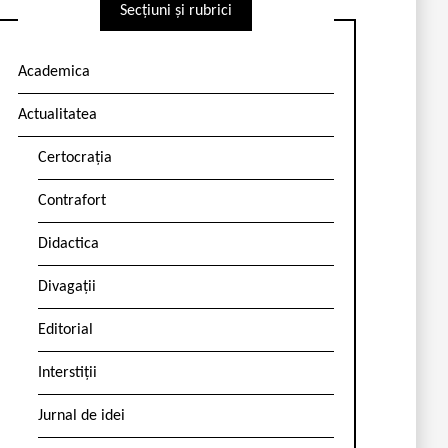
Secțiuni și rubrici
Academica
Actualitatea
Certocrația
Contrafort
Didactica
Divagații
Editorial
Interstiții
Jurnal de idei