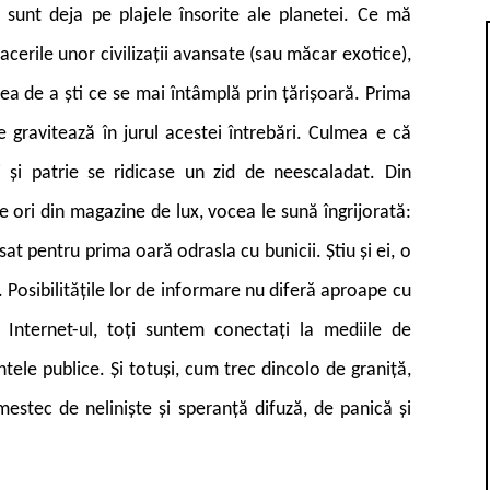
 sunt deja pe plajele însorite ale planetei. Ce mă
cerile unor civilizații avansate (sau măcar exotice),
tea de a ști ce se mai întâmplă prin țărișoară. Prima
e gravitează în jurul acestei întrebări. Culmea e că
 și patrie se ridicase un zid de neescaladat. Din
 ori din magazine de lux, vocea le sună îngrijorată:
at pentru prima oară odrasla cu bunicii. Știu și ei, o
 Posibilitățile lor de informare nu diferă aproape cu
Internet-ul, toți suntem conectați la mediile de
tele publice. Și totuși, cum trec dincolo de graniță,
estec de neliniște și speranță difuză, de panică și