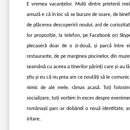
E
vremea vacanțelor. Mulți dintre prietenii mei
amuză e că în loc să se bucure de soare, de binefa
de plăcerea descoperirii noului, ard de curiozita
lor propoziție, la telefon, pe Facebook ori Skyp
plecaseră doar de o zi-două, și parcă între ei
restaurante, de pe marginea piscinelor, din muzee
seamănă cu aceea a tinerilor părinți care și-au lăs
știu și eu că nu prea am ce noutăți să le comunic.
nimic de ale mele, rămas acasă. Toți folosim 
socializare, toți vorbim în exces despre evenimen
românașii parc-ar dobândi o nouă identitate, am
iritare.