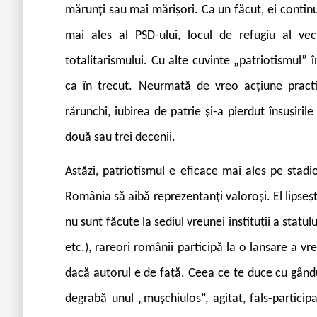
mărunți sau mai mărișori. Ca un făcut, ei continu
mai ales al PSD-ului, locul de refugiu al vechi
totalitarismului. Cu alte cuvinte „patriotismul”
ca în trecut. Neurmată de vreo acțiune practi
rărunchi, iubirea de patrie și-a pierdut însușir
două sau trei decenii.
Astăzi, patriotismul e eficace mai ales pe stad
România să aibă reprezentanți valoroși. El lipseș
nu sunt făcute la sediul vreunei instituții a statu
etc.), rareori românii participă la o lansare a vr
dacă autorul e de față. Ceea ce te duce cu gându
degrabă unul „mușchiulos”, agitat, fals-participa