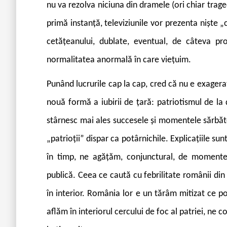
nu va rezolva niciuna din dramele (ori chiar trag
primă instanță, televiziunile vor prezenta niște 
cetățeanului, dublate, eventual, de câteva pr
normalitatea anormală în care viețuim.
Punând lucrurile cap la cap, cred că nu e exager
nouă formă a iubirii de țară: patriotismul de la d
stârnesc mai ales succesele și momentele sărbător
„patrioții” dispar ca potârnichile. Explicațiile su
în timp, ne agățăm, conjunctural, de momente 
publică. Ceea ce caută cu febrilitate românii din 
în interior. România lor e un tărâm mitizat ce po
aflăm în interiorul cercului de foc al patriei, n