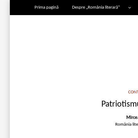
Prima pagină
Despre „România literară”
CON
Patriotismu
Mirce
România lit