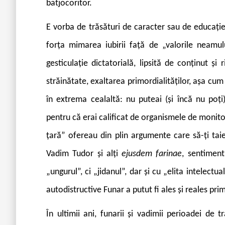
batjocoritor.
E vorba de trăsături de caracter sau de educație
forța mimarea iubirii față de „valorile neamul
gesticulație dictatorială, lipsită de conținut și
străinătate, exaltarea primordialităților, așa cu
în extrema cealaltă: nu puteai (și încă nu poți
pentru că erai calificat de organismele de monitori
țară” ofereau din plin argumente care să-ți tai
Vadim Tudor și alți
ejusdem farinae
, sentiment
„ungurul”, ci „jidanul”, dar și cu „elita intelec
autodistructive Funar a putut fi ales și reales prim
Î
n ultimii ani, funarii și vadimii perioadei de t