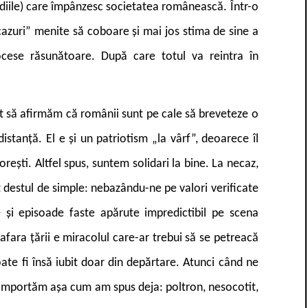
ediile) care împânzesc societatea românească. Într-o
„cazuri” menite să coboare și mai jos stima de sine a
ocese răsunătoare. După care totul va reintra în
at să afirmăm că românii sunt pe cale să breveteze o
istanță. El e și un patriotism „la vârf”, deoarece îl
ești. Altfel spus, suntem solidari la bine. La necaz,
nt destul de simple: nebazându-ne pe valori verificate
și episoade faste apărute impredictibil pe scena
afara țării e miracolul care-ar trebui să se petreacă
ate fi însă iubit doar din depărtare. Atunci când ne
e comportăm așa cum am spus deja: poltron, nesocotit,