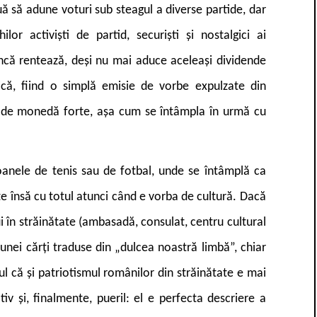
ă să adune voturi sub steagul a diverse partide, dar
lor activiști de partid, securiști și nostalgici ai
 încă rentează, deși nu mai aduce aceleași dividende
că, fiind o simplă emisie de vorbe expulzate din
ile de monedă forte, așa cum se întâmpla în urmă cu
ioanele de tenis sau de fotbal, unde se întâmplă ca
te însă cu totul atunci când e vorba de cultură. Dacă
lui în străinătate (ambasadă, consulat, centru cultural
eunei cărți traduse din „dulcea noastră limbă”, chiar
l că și patriotismul românilor din străinătate e mai
tiv și, finalmente, pueril: el e perfecta descriere a