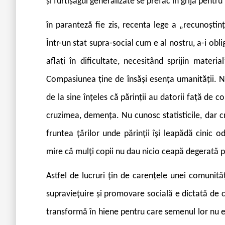
și furtișagul generalizate se prefac în grijă pentru
î
n paranteză fie zis, recenta lege a „recunoștin
Într-un stat supra-social cum e al nostru, a-i obliga
aflați în dificultate, necesitând sprijin mater
Compasiunea ține de însăși esența umanității. Nu
de la sine înțeles că părinții au datorii față de c
cruzimea, demența. Nu cunosc statisticile, dar c
fruntea țărilor unde părinții își leapădă cinic o
mire că mulți copii nu dau nicio ceapă degerată pe
Astfel de lucruri țin de carențele unei comunităț
supraviețuire și promovare socială e dictată de cr
transformă în hiene pentru care semenul lor nu e