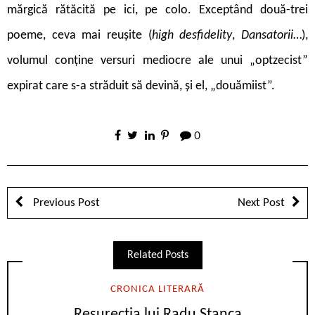
mărgică rătăcită pe ici, pe colo. Exceptând două-trei
poeme, ceva mai reușite (
high desfidelity
,
Dansatorii
…),
volumul conține versuri mediocre ale unui „optzecist”
expirat care s-a străduit să devină, și el, „douămiist”.
0
Previous Post
Next Post
Related Posts
CRONICA LITERARĂ
Resurecția lui Radu Stanca