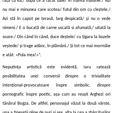
față cu ea,/ după ce a făcut baie/ în marea malahie./ Azi
nu mai e minunea care scotea/ futul din om cu cleștele./
Azi stă în capot pe terasă, larg despicată/ și nu o vede
nimeni./ E o bucată de carne uscată si afumată,/ uitată la
soare./ Din când în când, duce deștele/ cu țigara la buzele
veștede/ și trage adânc, în plămâni./ Și tot ce mai mormăie
e atât: «Pula mea!»”.
Neputința artistică este evidentă. Iaru ratează
posibilitatea unei conversii dinspre o trivialitate
intențional-provocatoare înspre simbolic, dinspre
pornografic înspre poetic, așa cum au reușit Arghezi ori
tânărul Bogza. De altfel, personajul văzut la două vârste,
una a tinereții pline de nuri și sex, alta la cea a zbârciturilor