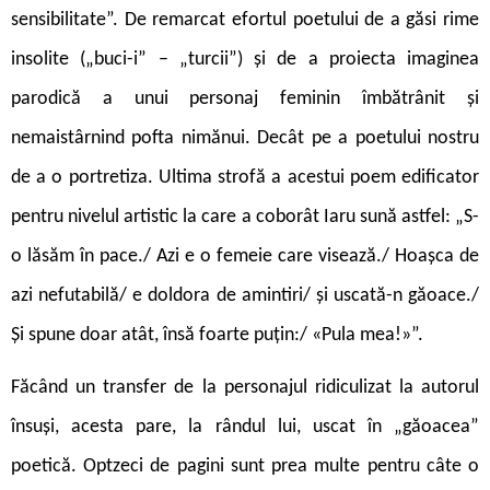
sensibilitate”. De remarcat efortul poetului de a găsi rime
insolite („buci-i” – „turcii”) și de a proiecta imaginea
parodică a unui personaj feminin îmbătrânit și
nemaistârnind pofta nimănui. Decât pe a poetului nostru
de a o portretiza. Ultima strofă a acestui poem edificator
pentru nivelul artistic la care a coborât Iaru sună astfel: „S-
o lăsăm în pace./ Azi e o femeie care visează./ Hoașca de
azi nefutabilă/ e doldora de amintiri/ și uscată-n găoace./
Și spune doar atât, însă foarte puțin:/ «Pula mea!»”.
Făcând un transfer de la personajul ridiculizat la autorul
însuși, acesta pare, la rândul lui, uscat în „găoacea”
poetică. Optzeci de pagini sunt prea multe pentru câte o