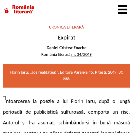
CRONICA LITERARĂ
Expirat
Daniel Cristea-Enache
România literară
nr. 34/2019
Florin Iaru, „Jos realitatea!”, Editura Paralela 45, Pitești, 2019, 80
pag.
`Î
ntoarcerea la poezie a lui Florin Iaru, după o lungă
perioadă de publicistică sulfuroasă, comporta un risc.
Autorul și l-a asumat, schimbându-și în bună măsură