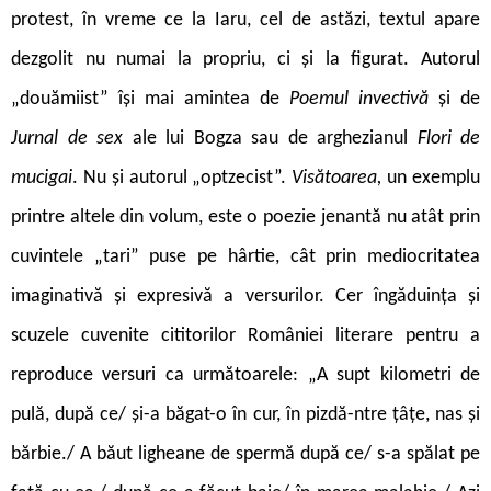
protest, în vreme ce la Iaru, cel de astăzi, textul apare
dezgolit nu numai la propriu, ci și la figurat. Autorul
„douămiist” își mai amintea de
Poemul invectivă
și de
Jurnal de sex
ale lui Bogza sau de arghezianul
Flori de
mucigai
. Nu și autorul „optzecist”.
Visătoarea,
un exemplu
printre altele din volum, este o poezie jenantă nu atât prin
cuvintele „tari” puse pe hârtie, cât prin mediocritatea
imaginativă și expresivă a versurilor. Cer îngăduința și
scuzele cuvenite cititorilor României literare pentru a
reproduce versuri ca următoarele: „A supt kilometri de
pulă, după ce/ și-a băgat-o în cur, în pizdă-ntre țâțe, nas și
bărbie./ A băut ligheane de spermă după ce/ s-a spălat pe