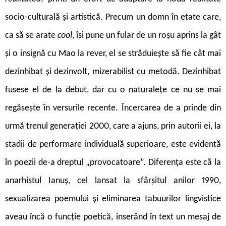
socio-culturală și artistică. Precum un domn în etate care,
ca să se arate
cool
, își pune un fular de un roșu aprins la gât
și o insignă cu Mao la rever, el se străduiește să fie cât mai
dezinhibat și dezinvolt, mizerabilist cu metodă. Dezinhibat
fusese el de la debut, dar cu o naturalețe ce nu se mai
regăsește în versurile recente. Încercarea de a prinde din
urmă trenul generației 2000, care a ajuns, prin autorii ei, la
stadii de performare individuală superioare, este evidentă
în poezii de-a dreptul „provocatoare”. Diferența este că la
anarhistul Ianuș, cel lansat la sfârșitul anilor 1990,
sexualizarea poemului și eliminarea tabuurilor lingvistice
aveau încă o funcție poetică, inserând în text un mesaj de