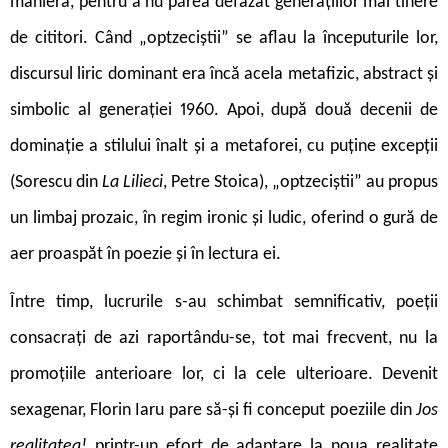
maniera, pentru a nu părea defazat generațiilor mai tinere
de cititori. Când „optzeciștii” se aflau la începuturile lor,
discursul liric dominant era încă acela metafizic, abstract și
simbolic al generației 1960. Apoi, după două decenii de
dominație a stilului înalt și a metaforei, cu puține excepții
(Sorescu din
La Lilieci
, Petre Stoica), „optzeciștii” au propus
un limbaj prozaic, în regim ironic și ludic, oferind o gură de
aer proaspăt în poezie și în lectura ei.
Între timp, lucrurile s-au schimbat semnificativ, poeții
consacrați de azi raportându-se, tot mai frecvent, nu la
promoțiile anterioare lor, ci la cele ulterioare. Devenit
sexagenar, Florin Iaru pare să-și fi conceput poeziile din
Jos
realitatea!
printr-un efort de adaptare la noua realitate