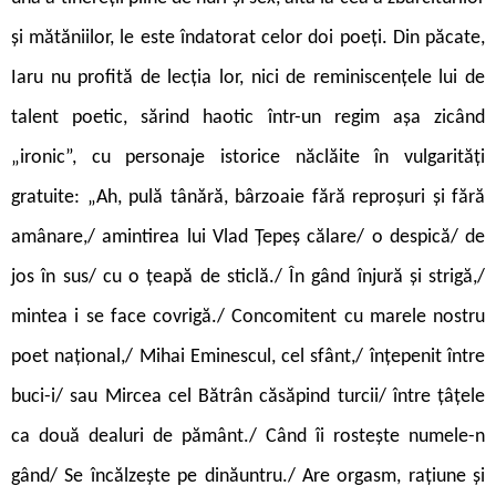
și mătăniilor, le este îndatorat celor doi poeți. Din păcate,
Iaru nu profită de lecția lor, nici de reminiscențele lui de
talent poetic, sărind haotic într-un regim așa zicând
„ironic”, cu personaje istorice năclăite în vulgarități
gratuite: „Ah, pulă tânără, bârzoaie fără reproșuri și fără
amânare,/ amintirea lui Vlad Țepeș călare/ o despică/ de
jos în sus/ cu o țeapă de sticlă./ În gând înjură și strigă,/
mintea i se face covrigă./ Concomitent cu marele nostru
poet național,/ Mihai Eminescul, cel sfânt,/ înțepenit între
buci-i/ sau Mircea cel Bătrân căsăpind turcii/ între țâțele
ca două dealuri de pământ./ Când îi rostește numele-n
gând/ Se încălzește pe dinăuntru./ Are orgasm, rațiune și