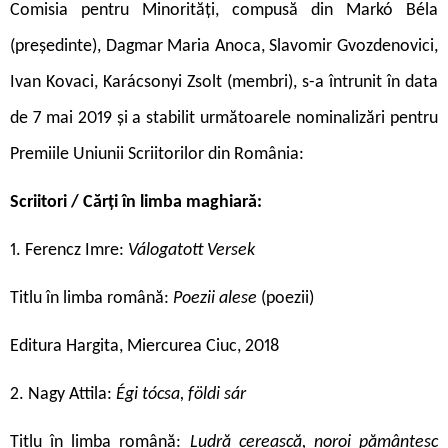
Comisia pentru Minorități, compusă din Markó Béla
(președinte), Dagmar Maria Anoca, Slavomir Gvozdenovici,
Ivan Kovaci, Karácsonyi Zsolt (membri), s-a întrunit în data
de 7 mai 2019 și a stabilit următoarele nominalizări pentru
Premiile Uniunii Scriitorilor din România:
Scriitori / Cărți în limba maghiară:
1. Ferencz Imre:
Válogatott Versek
Titlu în limba română:
Poezii alese
(poezii)
Editura Hargita, Miercurea Ciuc, 2018
2. Nagy Attila:
Égi tócsa, földi sár
Titlu în limba română:
Ludră cerească, noroi pământesc