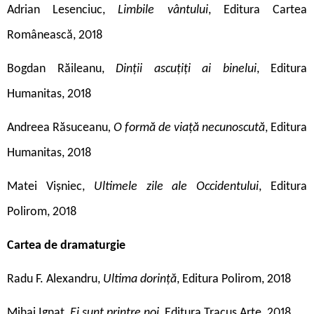
Adrian Lesenciuc,
Limbile vântului
, Editura Cartea
Românească, 2018
Bogdan Răileanu,
Dinții ascuțiți ai
binelui
, Editura
Humanitas, 2018
Andreea Răsuceanu
, O formă de viață necunoscută
, Editura
Humanitas, 2018
Matei Vișniec,
Ultimele zile ale Occidentului
, Editura
Polirom, 2018
Cartea de dramaturgie
Radu F. Alexandru,
Ultima dorință
, Editura Polirom, 2018
Mihai Ignat
, Ei sunt printre noi
, Editura Tracus Arte, 2018