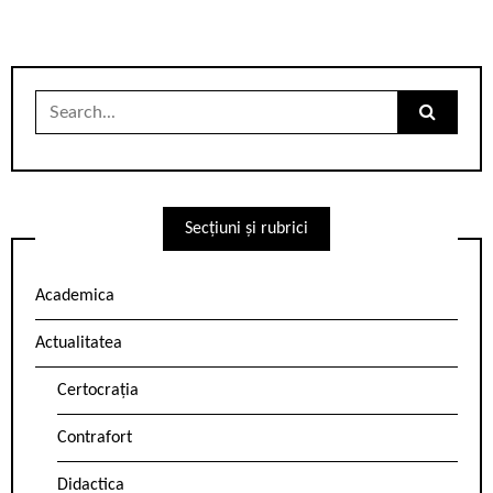
Search
for:
Secțiuni și rubrici
Academica
Actualitatea
Certocrația
Contrafort
Didactica