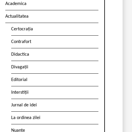
Academica
Actualitatea
Certocrația
Contrafort
Didactica
Divagații
Editorial
Interstiții
Jurnal de idei
La ordinea zilei
Nuanțe