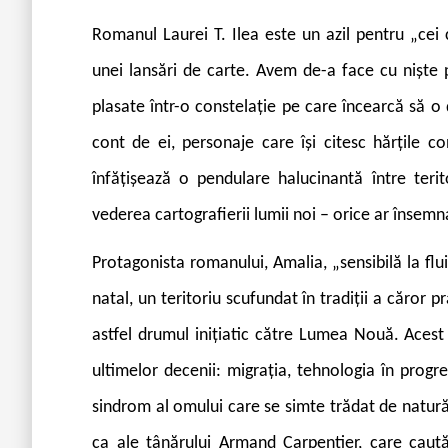
R
omanul Laurei T. Ilea este un azil pentru „cei
unei lansări de carte. Avem de-a face cu niște
plasate într-o constelație pe care încearcă să o 
cont de ei, personaje care își citesc hărțile co
înfățișează o pendulare halucinantă între teri
vederea cartografierii lumii noi – orice ar însemna
Protagonista romanului, Amalia, „sensibilă la fluid
natal, un teritoriu scufundat în tradiții a căror 
astfel drumul inițiatic către Lumea Nouă. Ace
ultimelor decenii: migrația, tehnologia în progre
sindrom al omului care se simte trădat de natură,
ca ale tânărului Armand Carpentier, care caută