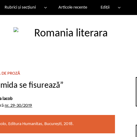
Rubrici și secțiuni
Articole recente
Ediții
 DE PROZĂ
mida se fisurează”
ia Iacob
ară
nr. 29-30/2019
ncolo, Editura Humanitas, București, 2018.