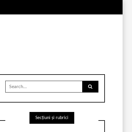
Search
for:
Secțiuni și rubrici