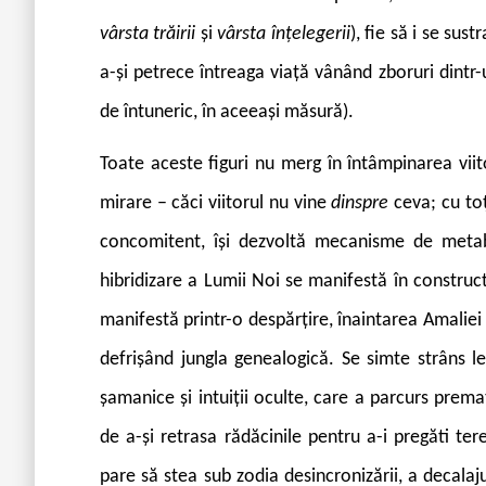
vârsta trăirii
și
vârsta înțelegerii
), fie să i se su
a-și petrece întreaga viață vânând zboruri dintr-u
de întuneric, în aceeași măsură).
Toate aceste figuri nu merg în întâmpinarea viit
mirare – căci viitorul nu vine
dinspre
ceva; cu to
concomitent, își dezvoltă mecanisme de metabo
hibridizare a Lumii Noi se manifestă în construc
manifestă printr-o despărțire, înaintarea Amaliei 
defrișând jungla genealogică. Se simte strâns le
șamanice și intuiții oculte, care a parcurs pre
de a-și retrasa rădăcinile pentru a-i pregăti tere
pare să stea sub zodia desincronizării, a decalaj