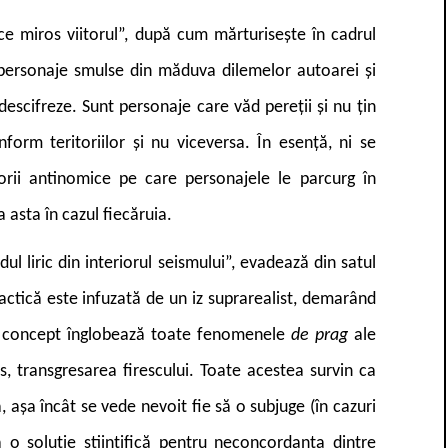
 ce miros viitorul”, după cum mărturisește în cadrul
 personaje smulse din măduva dilemelor autoarei și
descifreze. Sunt personaje care văd pereții și nu țin
nform teritoriilor și nu viceversa. În esență, ni se
torii antinomice pe care personajele le parcurg în
 asta în cazul fiecăruia.
ul liric din interiorul seismului”, evadează din satul
practică este infuzată de un iz suprarealist, demarând
st concept înglobează toate fenomenele
de prag
ale
s, transgresarea firescului. Toate acestea survin ca
 așa încât se vede nevoit fie să o subjuge (în cazuri
 o soluție științifică pentru neconcordanța dintre