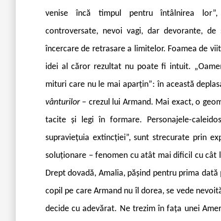
venise încă timpul pentru întâlnirea lor”,
controversate, nevoi vagi, dar devorante, de s
încercare de retrasare a limitelor. Foamea de viit
idei al căror rezultat nu poate fi intuit. „Oam
mituri care nu le mai aparțin”: în această depla
vânturilor
– crezul lui Armand. Mai exact, o geomet
tacite și legi în formare. Personajele-caleid
supraviețuia extincției”, sunt strecurate prin exp
soluționare – fenomen cu atât mai dificil cu cât
Drept dovadă, Amalia, pășind pentru prima dată pe
copil pe care Armand nu îl dorea, se vede nevoit
decide cu adevărat. Ne trezim în fața unei Ameri