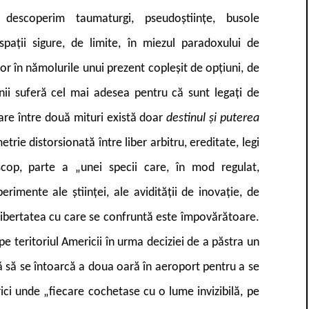
 descoperim taumaturgi, pseudoștiințe, busole
pații sigure, de limite, în miezul paradoxului de
or în nămolurile unui prezent copleșit de opțiuni, de
enii suferă cel mai adesea pentru că sunt legați de
sare între două mituri există doar
destinul și puterea
rie distorsionată între liber arbitru, ereditate, legi
oscop, parte a „unei specii care, în mod regulat,
erimente ale științei, ale avidității de inovație, de
 libertatea cu care se confruntă este împovărătoare.
 teritoriul Americii în urma deciziei de a păstra un
ă să se întoarcă a doua oară în aeroport pentru a se
ci unde „fiecare cochetase cu o lume invizibilă, pe