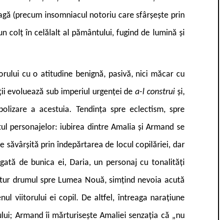
stragă (precum insomniacul notoriu care sfârșește prin
n colț în celălalt al pământului, fugind de lumină și
orului cu o atitudine benignă, pasivă, nici măcar cu
ții evoluează sub imperiul urgenței de
a-l construi
și,
lizare a acestuia. Tendința spre eclectism, spre
tul personajelor: iubirea dintre Amalia și Armand se
e săvârșită prin îndepărtarea de locul copilăriei, dar
gată de bunica ei, Daria, un personaj cu tonalități
matur drumul spre Lumea Nouă, simțind nevoia acută
nul viitorului ei copil. De altfel, întreaga narațiune
ului; Armand îi mărturisește Amaliei senzația că „nu