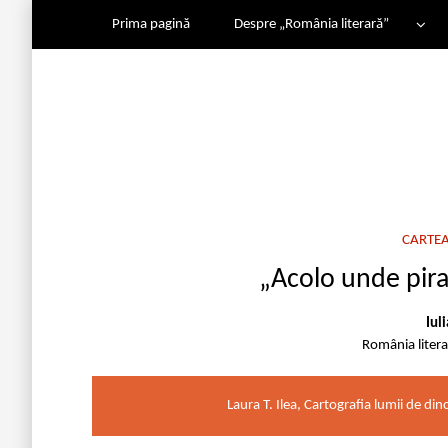
Prima pagină
Despre „România literară”
CARTEA
„Acolo unde pira
Iul
România liter
Laura T. Ilea, Cartografia lumii de di