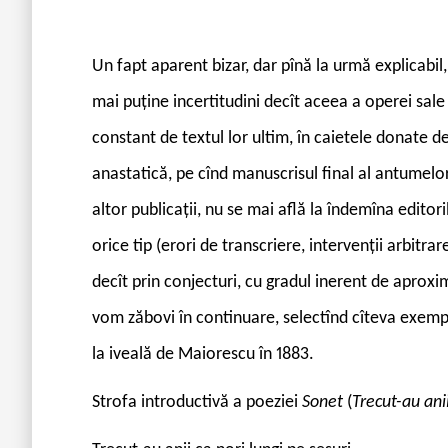
U
n fapt aparent bizar, dar pînă la urmă explicabi
mai puține incertitudini decît aceea a operei sal
constant de textul lor ultim, în caietele donate 
anastatică, pe cînd manuscrisul final al antumelor
altor publicații, nu se mai află la îndemîna editor
orice tip (erori de transcriere, intervenții arbitra
decît prin conjecturi, cu gradul inerent de aprox
vom zăbovi în continuare, selectînd cîteva exempl
la iveală de Maiorescu în 1883.
Strofa introductivă a poeziei
Sonet
(
Trecut-au ani