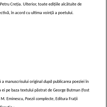
 Petru Creția. Ulterior, toate edițiile alcătuite de
tivă, în acord cu ultima voință a poetului.
ă a manuscrisului original
după
publicarea poeziei în
e a ei pe baza textului păstrat de George Butman (fost
ia M. Eminescu,
Poezii complecte
, Editura Frații