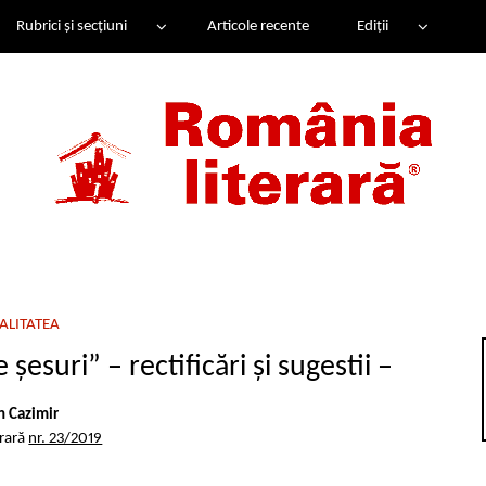
Rubrici și secțiuni
Articole recente
Ediții
ALITATEA
șesuri” – rectificări și sugestii –
n Cazimir
erară
nr. 23/2019