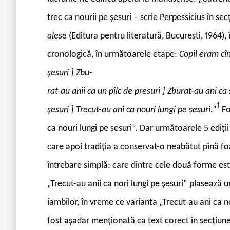
trec ca nourii pe șesuri – scrie Perpessicius în se
alese
(Editura pentru literatură, București, 1964), î
cronologică, în următoarele etape:
Copil eram cî
șesuri
]
Zbu-
rat-au anii ca un pîlc de presuri
]
Zburat-au ani ca s
1
șesuri
]
Trecut-au ani ca nouri lungi pe șesuri
.”
Fo
ca nouri lungi pe șesuri”. Dar următoarele 5 ediți
care apoi tradiția a conservat-o neabătut pînă fo
întrebare simplă: care dintre cele două forme es
„Trecut-au anii ca nori lungi pe șesuri” plasează 
iambilor, în vreme ce varianta „Trecut-au ani ca n
fost așadar menționată ca text corect în secțiu