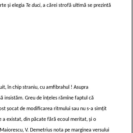
rte și elegia
Te duci
, a cărei strofă ultimă se prezintă
uit, în chip straniu, cu amfibrahul ! Asupra
 să insistăm. Greu de înțeles rămîne faptul că
ost șocat de modificarea ritmului sau nu s-a simțit
 existat, din păcate fără ecoul meritat, și o
ei Maiorescu, V. Demetrius nota pe marginea versului