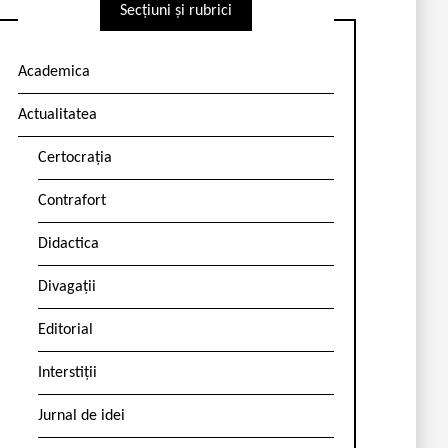
Secțiuni și rubrici
Academica
Actualitatea
Certocrația
Contrafort
Didactica
Divagații
Editorial
Interstiții
Jurnal de idei