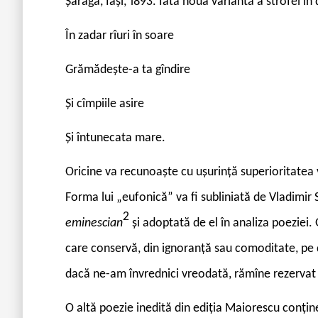
Șaraga, Iași, 1893. Iată noua variantă a strofei în 
În zadar rîuri în soare
Grămădește-a ta gîndire
Și cîmpiile asire
Și întunecata mare.
Oricine va recunoaște cu ușurință superioritatea 
Forma lui „eufonică” va fi subliniată de Vladimir 
2
eminescian
și adoptată de el în analiza poeziei. 
care conservă, din ignoranță sau comoditate, pe 
dacă ne-am învrednici vreodată, rămîne rezervat v
O altă poezie inedită din ediția Maiorescu conțin