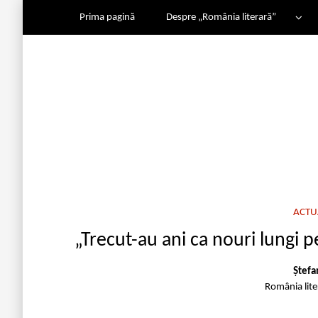
Prima pagină
Despre „România literară”
ACTU
„Trecut-au ani ca nouri lungi pe 
Ștefa
România lit