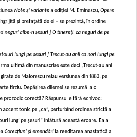
cțiunea
Note și variante
a ediției M. Eminescu,
Opere
ngrijită și prefațată de el – se prezintă, în ordine
nd neguri albe-n șesuri
]
O tinereți, ca neguri de pe
toluri lungi pe șesuri
]
Trecut-au anii ca nori lungi pe
rma ultimă din manuscrise este deci „Trecut-au ani
i girate de Maiorescu reiau versiunea din 1883, pe
arte tîrziu. Depășirea dilemei se rezumă la o
te prozodic corectă? Răspunsul e fără echivoc:
un accent tonic pe „ca”, perturbînd ordinea strictă a
ouri lungi pe șesuri” înlătură această eroare. Ea a
nea
Corecțiuni și emendări
la reeditarea anastatică a