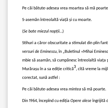
Pe căi bătute-adesea vrea moartea să mă poarte
S-asemăn întreolaltă viață și cu moarte.
(
Se bate miezul nopții
…)
Stihuri a căror obscuritate a stimulat din plin fan
versuri de Eminescu
, în „Buletinul «Mihai Eminesc
mbie să asamăn, să cumpănesc întreolaltă viața și
3
Murărașu în a sa ediție critică
, cîtă vreme la mij
corectat, sună astfel :
Pe căi bătute-adesea vrea
mintea
să mă poarte.
Din 1964, începînd cu ediția
Opere alese
îngrijită 