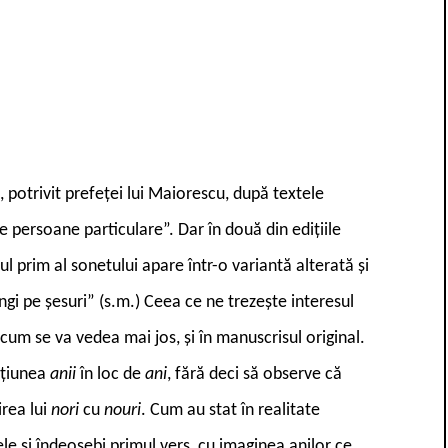
, potrivit prefeței lui Maiorescu, după textele
 persoane particulare”. Dar în două din edițiile
sul prim al sonetului apare într-o variantă alterată și
ngi pe șesuri” (s.m.) Ceea ce ne trezește interesul
 cum se va vedea mai jos, și în manuscrisul original.
ecțiunea
anii
în loc de
ani
, fără deci să observe că
irea lui
nori
cu
nouri
. Cum au stat în realitate
ele și îndeosebi primul vers, cu imaginea anilor ce