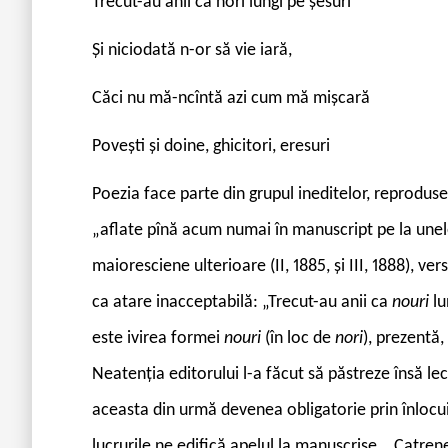
Trecut-au anii ca nori lungi pe șesuri
Și niciodată n-or să vie iară,
Căci nu mă-ncîntă azi cum mă mișcară
Povești și doine, ghicitori, eresuri
Poezia face parte din grupul ineditelor, reproduse
„aflate pînă acum numai în manuscript pe la unele
maioresciene ulterioare (II, 1885, și III, 1888), ver
ca atare inacceptabilă: „Trecut-au anii ca
nouri
lu
este ivirea formei
nouri
(în loc de
nori
), prezentă,
Neatenția editorului l-a făcut să păstreze însă l
aceasta din urmă devenea obligatorie prin înlocu
lucrurile ne edifică apelul la manuscrise. „Catren