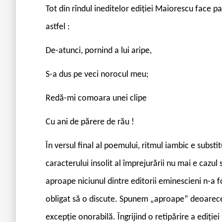
Tot din rîndul ineditelor ediției Maiorescu face pa
astfel :
De-atunci, pornind a lui aripe,
S-a dus pe veci norocul meu;
Redă-mi comoara unei clipe
Cu ani de părere de rău !
În versul final al poemului, ritmul iambic e substit
caracterului insolit al împrejurării nu mai e cazul
aproape niciunul dintre editorii eminescieni n-a f
obligat să o discute. Spunem „aproape” deoarece a
excepție onorabilă. Îngrijind o retipărire a ediți