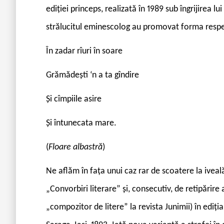
ediției princeps, realizată în 1989 sub îngrijirea lui
strălucitul eminescolog au promovat forma respec
În zadar rîuri în soare
Grămădești ‘n a ta gîndire
Și cîmpiile asire
Și întunecata mare.
(
Floare albastră
)
Ne aflăm în fața unui caz rar de scoatere la iveal
„Convorbiri literare” și, consecutiv, de retipărir
„compozitor de litere” la revista Junimii) în ediț