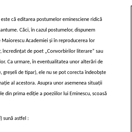
l, este că editarea postumelor eminesciene ridică
e antume. Căci, în cazul postumelor, dispunem
de Maiorescu Academiei și în reproducerea lor
, încredințat de poet „Convorbirilor literare” sau
ilor. Ca urmare, în eventualitatea unor alterări de
re, greșeli de tipar), ele nu se pot corecta îndeobște
imație al acestora. Asupra unor asemenea situații
e din prima ediție a poeziilor lui Eminescu, scoasă
i
) sună astfel :