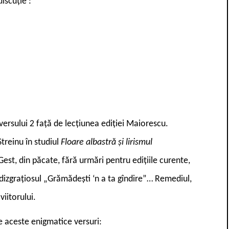
discuție :
versului 2 față de lecțiunea ediției Maiorescu.
Streinu în studiul
Floare albastră și lirismul
Gest, din păcate, fără urmări pentru edițiile curente,
dizgrațiosul „Grămădești ‘n a ta gîndire”… Remediul,
iitorului.
e aceste enigmatice versuri: