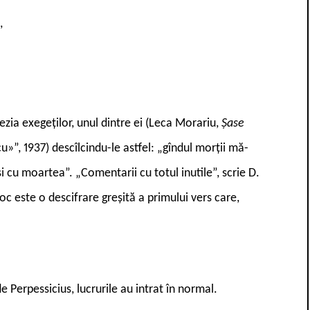
,
tezia exegeților, unul dintre ei (Leca Morariu,
Șase
u»”, 1937) descîlcindu-le astfel: „gîndul morții mă-
 cu moartea”. „Comentarii cu totul inutile”, scrie D.
loc este o descifrare greșită a primului vers care,
de Perpessicius, lucrurile au intrat în normal.