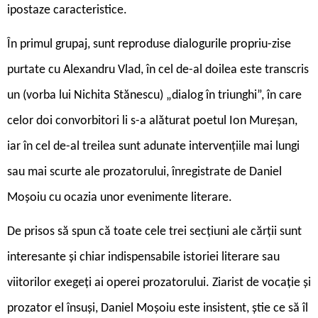
ipostaze caracteristice.
În primul grupaj, sunt reproduse dialogurile propriu-zise
purtate cu Alexandru Vlad, în cel de-al doilea este transcris
un (vorba lui Nichita Stănescu) „dialog în triunghi”, în care
celor doi convorbitori li s-a alăturat poetul Ion Mureșan,
iar în cel de-al treilea sunt adunate intervențiile mai lungi
sau mai scurte ale prozatorului, înregistrate de Daniel
Moșoiu cu ocazia unor evenimente literare.
De prisos să spun că toate cele trei secțiuni ale cărții sunt
interesante și chiar indispensabile istoriei literare sau
viitorilor exegeți ai operei prozatorului. Ziarist de vocație și
prozator el însuși, Daniel Moșoiu este insistent, știe ce să îl