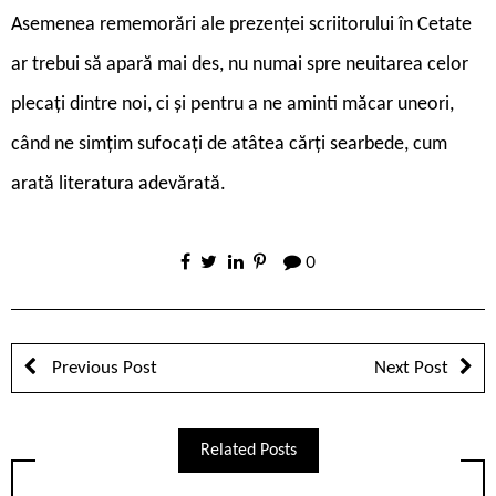
Asemenea rememorări ale prezenței scriito­rului în Cetate
ar trebui să apară mai des, nu numai spre neuitarea celor
plecați dintre noi, ci și pentru a ne aminti măcar uneori,
când ne simțim sufocați de atâtea cărți searbede, cum
arată literatura adevărată.
0
Previous Post
Next Post
Related Posts