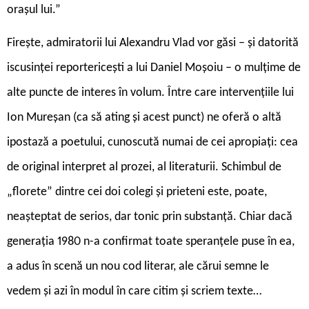
orașul lui.”
Firește, admiratorii lui Alexandru Vlad vor găsi – și datorită
iscusinței reportericești a lui Daniel Moșoiu – o mulțime de
alte puncte de interes în volum. Între care intervențiile lui
Ion Mureșan (ca să ating și acest punct) ne oferă o altă
ipostază a poetului, cunoscută numai de cei apropiați: cea
de original interpret al prozei, al literaturii. Schimbul de
„florete” dintre cei doi colegi și prieteni este, poate,
neașteptat de serios, dar tonic prin substanță. Chiar dacă
generația 1980 n-a confirmat toate speranțele puse în ea,
a adus în scenă un nou cod literar, ale cărui semne le
vedem și azi în modul în care citim și scriem texte…