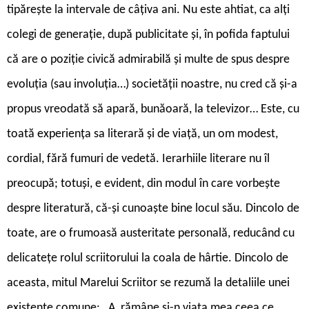
tipărește la intervale de câțiva ani. Nu este ahtiat, ca alți
colegi de generație, după publicitate și, în pofida faptului
că are o poziție civică admirabilă și multe de spus despre
evoluția (sau involuția…) societății noastre, nu cred că și-a
propus vreodată să apară, bunăoară, la televizor… Este, cu
toată experiența sa literară și de viață, un om modest,
cordial, fără fumuri de vedetă. Ierarhiile literare nu îl
preocupă; totuși, e evident, din modul în care vorbește
despre literatură, că-și cunoaște bine locul său. Dincolo de
toate, are o frumoasă austeritate personală, reducând cu
delicatețe rolul scriitorului la coala de hârtie. Dincolo de
aceasta, mitul Marelui Scriitor se rezumă la detaliile unei
existențe comune: „A, rămâne și-n viața mea ceea ce