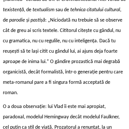
texistență
, de
textualism
sau de
tehnica citatului cultural
,
de
parodie
și
pastișă
: „Niciodată nu trebuie să se observe
cât de greu ai scris textele. Cititorul citește cu gândul, nu
cu gramatica, nu cu regulile, nu cu inteligența. Dacă tu
reușești să te lași citit cu gândul lui, ai ajuns deja foarte
aproape de inima lui.” O gândire prozastică mai degrabă
organicistă, decât formalistă, într-o generație pentru care
meta-romanul pare a fi singura formă acceptată de
roman.
O a doua observație: lui Vlad îi este mai apropiat,
paradoxal, modelul Hemingway decât modelul Faulkner,
cel puțin ca stil de viață. Prozatorul a renunțat, la un