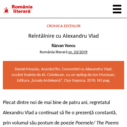
CRONICA EDIȚIILOR
Reîntâlnire cu Alexandru Vlad
Răzvan Voncu
România literară
nr. 23/2019
Daniel Moșoiu, Acordul fin. Convorbiri cu Alexandru Vlad,
cuvânt înainte de Al. Cistelecan, cu un epilog de Ion Mureșan,
Editura „Școala Ardeleană”, Cluj-Napoca, 2019, 161 pag.
P
lecat dintre noi de mai bine de pa­tru ani, regretatul
Alexandru Vlad a continuat să fie o prezență constantă,
prin volumul său postum de poezie
Poemele/ The Poems