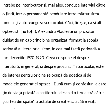
întrebe pe interlocutor și, mai ales, conduce interviul către
o țintă, într-o permanentă pendulare între mărturisirea
omului și auto-exegeza scriitorului. Căci, firește, ca și alți
optzeciști (nu toți!), Alexandru Vlad este un prozator
dublat de un cap critic bine organizat, format la școala
serioasă a Literelor clujene, în cea mai fastă perioadă a
lor: deceniile 1970-1990. Ceea ce spune el despre
literatură, în general, și despre proza sa, în particular, este
de interes pentru oricine se ocupă de poetica și de
modelele generației optzeci. După cum și confesiunile care
țin de viața privată a scriitorului deschid o fereastră către
„curtea din spate” a actului de creație sau către viața