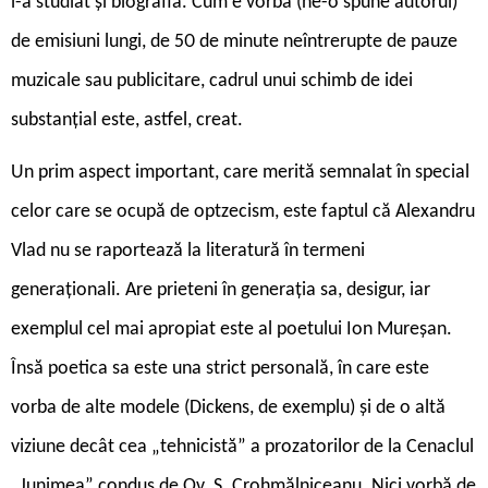
i-a studiat și biografia. Cum e vorba (ne-o spune autorul)
de emisiuni lungi, de 50 de minute neîntrerupte de pauze
muzicale sau publicitare, cadrul unui schimb de idei
substanțial este, astfel, creat.
U
n prim aspect important, care merită semnalat în special
celor care se ocupă de optzecism, este faptul că Alexandru
Vlad nu se raportează la literatură în termeni
generaționali. Are prieteni în generația sa, desigur, iar
exemplul cel mai apropiat este al poetului Ion Mureșan.
Însă poetica sa este una strict personală, în care este
vorba de alte modele (Dickens, de exemplu) și de o altă
viziune decât cea „tehnicistă” a prozatorilor de la Cenaclul
„Junimea” condus de Ov. S. Crohmălniceanu. Nici vorbă de