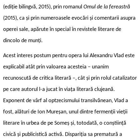
(ediție bilingvă, 2015), prin romanul
Omul de la fereastră
(2015), ca și prin numeroasele evocări și comentarii asupra
operei sale, apărute în special în revistele literare de
dincolo de munți.
Acest interes postum pentru opera lui Alexandru Vlad este
explicabil atât prin valoarea acesteia – unanim
recunoscută de critica literară –, cât și prin rolul catalizator
pe care autorul l-a jucat în viața literară clujeană.
Exponent de vârf al optzecismului transilvănean, Vlad a
fost, alături de Ion Mureșan, unul dintre fermenții vieții
literare în urbea de pe Someș și, totodată, o conștiință
civică și publicistică activă. Dispariția sa prematură a