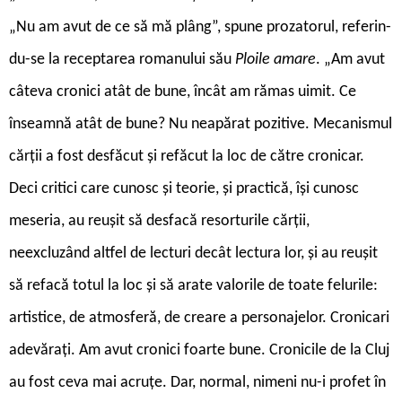
„Nu am avut de ce să mă plâng”, spune prozatorul, referin­
du-se la receptarea romanului său
Ploile amare
. „Am avut
câteva cronici atât de bune, încât am rămas uimit. Ce
înseamnă atât de bune? Nu neapărat pozitive. Mecanismul
cărții a fost desfăcut și refăcut la loc de către cronicar.
Deci critici care cunosc și teorie, și practică, își cunosc
meseria, au reușit să desfacă resorturile cărții,
neexcluzând altfel de lecturi decât lectura lor, și au reușit
să refacă totul la loc și să arate valorile de toate felurile:
artistice, de atmosferă, de creare a personajelor. Cronicari
adevărați. Am avut cronici foarte bune. Cronicile de la Cluj
au fost ceva mai acruțe. Dar, normal, nimeni nu-i profet în