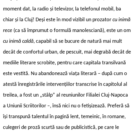
moment dat, la radio și televizor, la telefonul mobil, ba
chiar și la Cluj! Deși este în mod vizibil un prozator
cu inimă
rece
(ca să împrumut o formulă manolesciană), este un om
cu inimă caldă
, capabil să se bucure de natură mai mult
decât de confortul urban, de pescuit, mai degrabă decât de
mediile literare scrobite, pentru care capitala transilvană
este vestită. Nu abandonează viața literară – după cum o
atestă înregistrările intervențiilor transcrise în capitolul al
treilea, a fost un „stâlp” al reuniunilor Filialei Cluj-Napoca
a Uniunii Scriitorilor –, însă nici nu o fetișizează. Preferă să
își transpună talentul în pagină lent, temeinic, în romane,
culegeri de proză scurtă sau de publicistică, pe care le