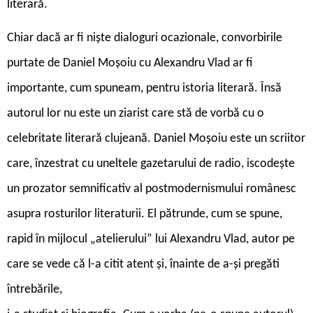
literară.
Chiar dacă ar fi niște dialoguri ocazionale, convorbirile
purtate de Daniel Moșoiu cu Alexandru Vlad ar fi
importante, cum spuneam, pentru istoria literară. Însă
autorul lor nu este un ziarist care stă de vorbă cu o
celebritate literară clujeană. Daniel Moșoiu este un scriitor
care, înzestrat cu uneltele gazetarului de radio, iscodește
un proza­tor semnificativ al post­modernismului românesc
asupra rosturilor literaturii. El pătrunde, cum se spune,
rapid în mijlocul „atelie­rului” lui Alexandru Vlad, autor pe
care se vede că l-a citit atent și, înainte de a-și pregăti
întrebările,