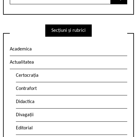
for:
Secțiuni și rubrici
Academica
Actualitatea
Certocrația
Contrafort
Didactica
Divagații
Editorial