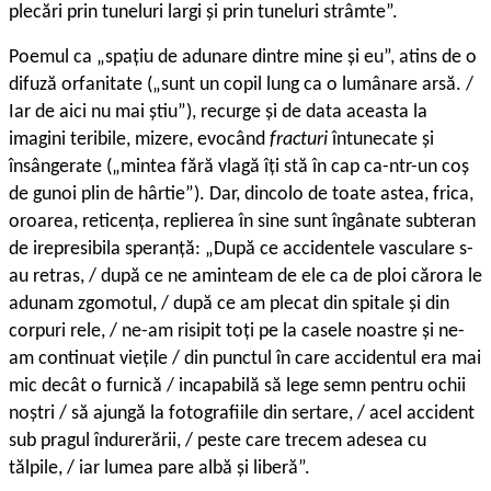
plecări prin tuneluri largi și prin tuneluri strâmte”.
Poemul ca „spațiu de adunare dintre mine și eu”, atins de o
difuză orfanitate („sunt un copil lung ca o lumânare arsă. /
Iar de aici nu mai știu”), recurge și de data aceasta la
imagini teribile, mizere, evocând
fracturi
întunecate și
însângerate („mintea fără vlagă îți stă în cap ca-ntr-un coș
de gunoi plin de hârtie”). Dar, dincolo de toate astea, frica,
oroarea, reticența, replierea în sine sunt îngânate subteran
de irepresibila speranță: „După ce accidentele vasculare s-
au retras, / după ce ne aminteam de ele ca de ploi cărora le
adunam zgomotul, / după ce am plecat din spitale și din
corpuri rele, / ne-am risipit toți pe la casele noastre și ne-
am continuat viețile / din punctul în care accidentul era mai
mic decât o furnică / incapabilă să lege semn pentru ochii
noștri / să ajungă la fotografiile din sertare, / acel accident
sub pragul îndurerării, / peste care trecem adesea cu
tălpile, / iar lumea pare albă și liberă”.