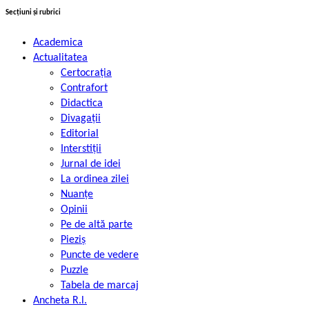
Secțiuni și rubrici
Academica
Actualitatea
Certocrația
Contrafort
Didactica
Divagații
Editorial
Interstiții
Jurnal de idei
La ordinea zilei
Nuanțe
Opinii
Pe de altă parte
Pieziș
Puncte de vedere
Puzzle
Tabela de marcaj
Ancheta R.l.