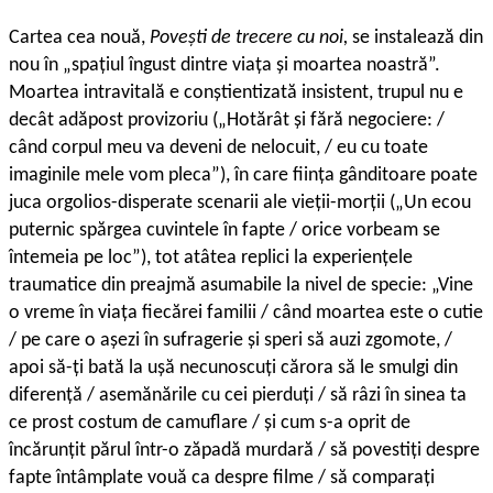
Cartea cea nouă,
Povești de trecere cu noi,
se instalează din
nou în „spațiul îngust dintre viața și moartea noastră”.
Moartea intravitală e conștientizată insistent, trupul nu e
decât adăpost provizoriu („Hotărât și fără negociere: /
când corpul meu va deveni de nelocuit, / eu cu toate
imaginile mele vom pleca”), în care ființa gânditoare poate
juca orgolios-disperate scenarii ale vieții-morții („Un ecou
puternic spărgea cuvintele în fapte / orice vorbeam se
întemeia pe loc”), tot atâtea replici la experiențele
traumatice din preajmă asumabile la nivel de specie: „Vine
o vreme în viața fiecărei familii / când moartea este o cutie
/ pe care o așezi în sufragerie și speri să auzi zgomote, /
apoi să-ți bată la ușă necunoscuți cărora să le smulgi din
diferență / asemănările cu cei pierduți / să râzi în sinea ta
ce prost costum de camuflare / și cum s-a oprit de
încărunțit părul într-o zăpadă murdară / să povestiți despre
fapte întâmplate vouă ca despre filme / să comparați