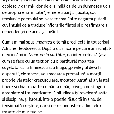
și proteic, / că doarme când nu-l caut și urlă când îl
ocolesc, / dar mi-i dor de el și milă ca de un dumnezeu ucis
de propria enormitate”) e mereu parțial jucată, căci
tensiunile poemului se ivesc tocmai între negarea puterii
cuvântului de a traduce înfiorările ființei și o reafirmare a
dependenței de același cuvânt.
Cum am mai spus,
moartea
e temă predilectă în tot scrisul
Adrianei Teodorescu. După o clasificare pe care am schițat-
o eu însămi în
Moartea la purtător
, ea interpretează (așa
cum se face cu un text ori cu o partitură) moartea
cugetată, ca la Eminescu sau Blaga, „privilegiul de-a fi
disperat”, cioranesc, adulmecarea prematură a morții,
proprie vârstelor crepusculare,
moartea parafină
a vârstei
tinere și chiar moartea umăr la umăr, priveghind stingeri
apropiate și traumatizante. Finitudinea își revelează astfel
și disciplina, și haosul, într-o poezie răsucită în sine, de
tensionată creștere, dar și de recunoaștere a limitelor
trasate de muritudine.