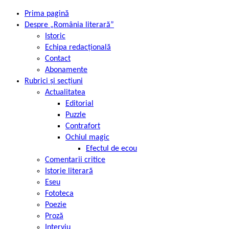
Prima pagină
Despre „România literară”
Istoric
Echipa redacțională
Contact
Abonamente
Rubrici și secțiuni
Actualitatea
Editorial
Puzzle
Contrafort
Ochiul magic
Efectul de ecou
Comentarii critice
Istorie literară
Eseu
Fototeca
Poezie
Proză
Interviu