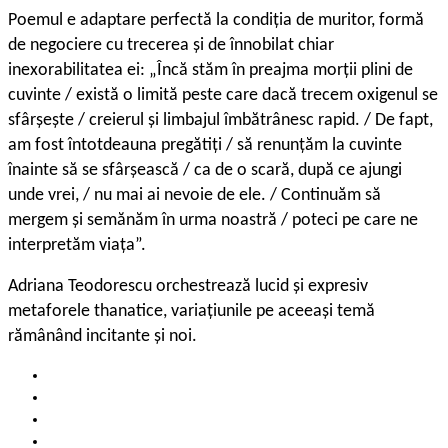
Poemul e adaptare perfectă la condiția de muritor, formă
de negociere cu trecerea și de înnobilat chiar
inexorabilitatea ei: „Încă stăm în preajma morții plini de
cuvinte / există o limită peste care dacă trecem oxigenul se
sfârșește / creierul și limbajul îmbătrânesc rapid. / De fapt,
am fost întotdeauna pregătiți / să renunțăm la cuvinte
înainte să se sfârșească / ca de o scară, după ce ajungi
unde vrei, / nu mai ai nevoie de ele. / Continuăm să
mergem și semănăm în urma noastră / poteci pe care ne
interpretăm viața”.
Adriana Teodorescu orchestrează lucid și expresiv
metaforele thanatice, variațiunile pe aceeași temă
rămânând incitante și noi.