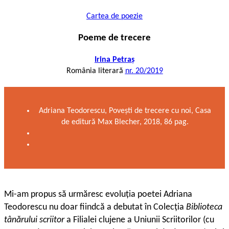
Cartea de poezie
Poeme de trecere
Irina Petraș
România literară
nr. 20/2019
Adriana Teodorescu, Povești de trecere cu noi, Casa
de editură Max Blecher, 2018, 86 pag.
M
i-am propus să urmăresc evoluția poetei Adriana
Teodorescu nu doar fiindcă a debutat în Colecția
Biblioteca
tânărului scriitor
a Filialei clujene a Uniunii Scriitorilor (cu