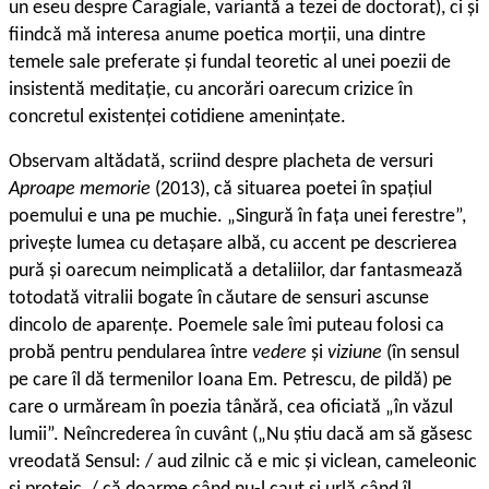
un eseu despre Caragiale, variantă a tezei de doctorat), ci și
fiindcă mă interesa anume poetica morții, una dintre
temele sale preferate și fundal teoretic al unei poezii de
insistentă meditație, cu ancorări oarecum crizice în
concretul existenței cotidiene amenințate.
Observam altădată, scriind despre placheta de versuri
Aproape memorie
(2013), că situarea poetei în spațiul
poemului e una pe muchie. „Singură în fața unei ferestre”,
privește lumea cu detașare albă, cu accent pe descrierea
pură și oarecum neimplicată a detaliilor, dar fantasmează
totodată vitralii bogate în căutare de sensuri ascunse
dincolo de aparențe. Poemele sale îmi puteau folosi ca
probă pentru pendularea între
vedere
și
viziune
(în sensul
pe care îl dă termenilor Ioana Em. Petrescu, de pildă) pe
care o urmăream în poezia tânără, cea oficiată „în văzul
lumii”. Neîncrederea în cuvânt („Nu știu dacă am să găsesc
vreodată Sensul: / aud zilnic că e mic și viclean, cameleonic