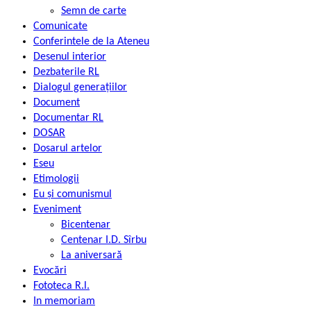
Semn de carte
Comunicate
Conferintele de la Ateneu
Desenul interior
Dezbaterile RL
Dialogul generațiilor
Document
Documentar RL
DOSAR
Dosarul artelor
Eseu
Etimologii
Eu și comunismul
Eveniment
Bicentenar
Centenar I.D. Sîrbu
La aniversară
Evocări
Fototeca R.l.
In memoriam