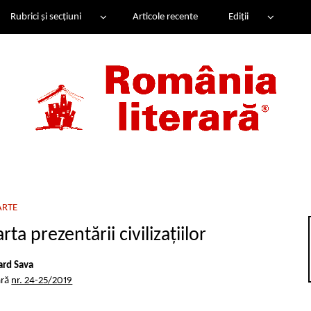
Rubrici și secțiuni
Articole recente
Ediții
ARTE
a prezentării civilizațiilor
rd Sava
ară
nr. 24-25/2019