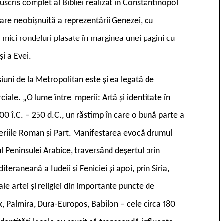
cris complet al Bibliei realizat în Constantinopol
dare neobișnuită a reprezentării Genezei, cu
în mici rondeluri plasate în marginea unei pagini cu
i a Evei.
iuni de la Metropolitan este și ea legată de
iale. „O lume între imperii: Artă și identitate în
00 î.C. – 250 d.C., un răstimp în care o bună parte a
mperiile Roman și Part. Manifestarea evocă drumul
 Peninsulei Arabice, traversând deșertul prin
eraneană a Iudeii și Feniciei și apoi, prin Siria,
e artei și religiei din importante puncte de
k, Palmira, Dura-Europos, Babilon – cele circa 180