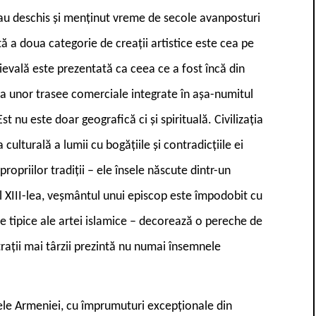
-au deschis și menținut vreme de secole avanposturi
ă a doua categorie de creații artistice este cea pe
evală este prezentată ca ceea ce a fost încă din
rea unor trasee comerciale integrate în așa-numitul
st nu este doar geografică ci și spirituală. Civilizația
ulturală a lumii cu bogățiile și contradicțiile ei
opriilor tradiții – ele însele născute dintr-un
l XIII-lea, veșmântul unui episcop este împodobit cu
e tipice ale artei islamice – decorează o pereche de
strații mai târzii prezintă nu numai însemnele
le Armeniei, cu împrumuturi excepționale din