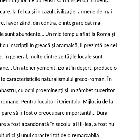
entități locale au reușit să transcendă influența
are, la fel ca și în cazul civilizației armene de mai
re, favorizând, din contra, o integrare cât mai
lele sunt abundente… Un mic templu aflat la Roma și
cu inscripții în greacă și aramaică, îi prezintă pe cei
. În general, multe dintre zeitățile locale sunt
ane… Un atelier yemenit, izolat în deșert, produce o
te caracteristicile naturalismului greco-roman. În
labastru, cu ochi proeminenți și un zâmbet cuceritor
romane. Pentru locuitorii Orientului Mijlociu de la
nu pare să fi fost o preocupare importantă… Dura-
re a fost abandonată în secolul al III-lea, a fost nu
turi ci și unul caracterizat de o remarcabilă