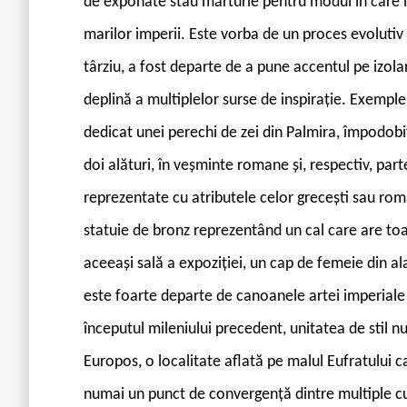
de exponate stau mărturie pentru modul în care id
marilor imperii. Este vorba de un proces evolutiv c
târziu, a fost departe de a pune accentul pe izola
deplină a multiplelor surse de inspirație. Exemp
dedicat unei perechi de zei din Palmira, împodobit 
doi alături, în veșminte romane și, respectiv, parte
reprezentate cu atributele celor grecești sau rom
statuie de bronz reprezentând un cal care are toa
aceeași sală a expoziției, un cap de femeie din a
este foarte departe de canoanele artei imperiale 
începutul mileniului precedent, unitatea de stil 
Europos, o localitate aflată pe malul Eufratului ca
numai un punct de convergență dintre multiple cul