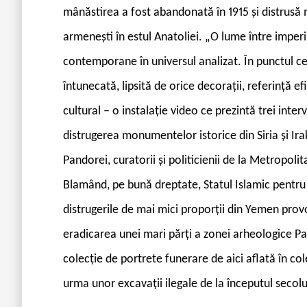
mânăstirea a fost abandonată în 1915 și distrusă 
armenești în estul Anatoliei. „O lume între imperi
contemporane în universul analizat. În punctul cen
întunecată, lipsită de orice decorații, referință 
cultural – o instalație video ce prezintă trei inter
distrugerea monumentelor istorice din Siria și Ira
Pandorei, curatorii și politicienii de la Metropoli
Blamând, pe bună dreptate, Statul Islamic pentru d
distrugerile de mai mici proporții din Yemen provo
eradicarea unei mari părți a zonei arheologice P
colecție de portrete funerare de aici aflată în col
urma unor excavații ilegale de la începutul secolul