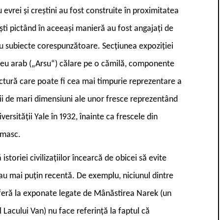
 evrei și creștini au fost construite în proximitatea
tiști pictând în aceeași manieră au fost angajați de
cu subiecte corespunzătoare. Secțiunea expoziției
 zeu arab („Arsu“) călare pe o cămilă, componente
ctură care poate fi cea mai timpurie reprezentare a
ópii de mari dimensiuni ale unor fresce reprezentând
ersității Yale în 1932, înainte ca frescele din
amasc.
storiei civilizațiilor încearcă de obicei să evite
sau mai puțin recentă. De exemplu, niciunul dintre
feră la exponate legate de Mânăstirea Narek (un
Lacului Van) nu face referință la faptul că