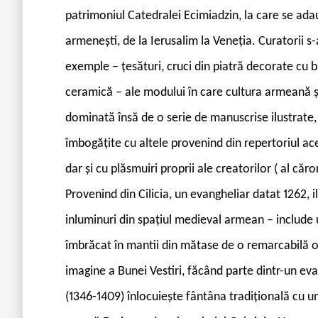
patrimoniul Catedralei Ecimiadzin, la care se ada
armenești, de la Ierusalim la Veneția. Curatorii s
exemple – țesături, cruci din piatră decorate cu ba
ceramică – ale modului în care cultura armeană și-
dominată însă de o serie de manuscrise ilustrate,
îmbogățite cu altele provenind din repertoriul acel
dar și cu plăsmuiri proprii ale creatorilor ( al că
Provenind din Cilicia, un evangheliar datat 1262, 
inluminuri din spațiul medieval armean – include u
îmbrăcat în mantii din mătase de o remarcabilă op
imagine a Bunei Vestiri, făcând parte dintr-un eva
(1346-1409) înlocuiește fântâna tradițională cu un