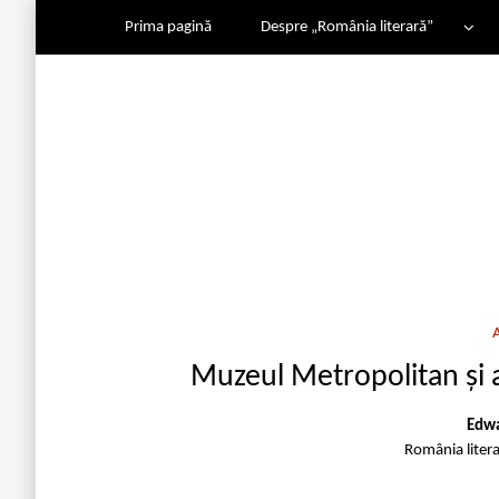
Prima pagină
Despre „România literară”
Muzeul Metropolitan și art
Edwa
România liter