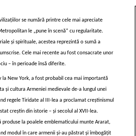
ivilizațiilor se numără printre cele mai apreciate
tropolitan le „pune în scenă“ cu regularitate.
iale și spirituale, acestea reprezintă o sumă a
rcumscrise. Cele mai recente au fost consacrate unor
ciu – în perioade însă diferite.
iv la New York, a fost probabil cea mai importantă
rta și cultura Armeniei medievale de-a lungul unei
nd regele Tiridate al III-lea a proclamat creștinismul
tat creștin din istorie – și secolul al XVII-lea.
tă produse la poalele emblematicului munte Ararat,
nd modul în care armenii și-au păstrat și îmbogățit