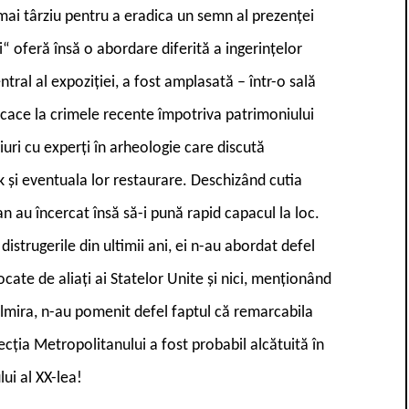
mai târziu pentru a eradica un semn al prezenței
i“ oferă însă o abordare diferită a ingerințelor
tral al expoziției, a fost amplasată – într-o sală
eficace la crimele recente împotriva patrimoniului
viuri cu experți în arheologie care discută
k și eventuala lor restaurare. Deschizând cutia
tan au încercat însă să-i pună rapid capacul la loc.
istrugerile din ultimii ani, ei n-au abordat defel
cate de aliați ai Statelor Unite și nici, menționând
almira, n-au pomenit defel faptul că remarcabila
ecția Metropolitanului a fost probabil alcătuită în
ui al XX-lea!