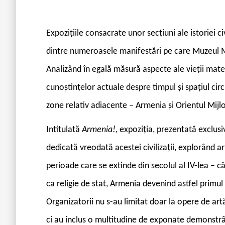
E
xpozițiile consacrate unor secțiuni ale istoriei c
dintre numeroasele manifestări pe care Muzeul Me
Analizând în egală măsură aspecte ale vieții mater
cunoștințelor actuale despre timpul și spațiul ci
zone relativ adiacente – Armenia și Orientul Mijlo
Intitulată
Armenia!
, expoziția, prezentată exclus
dedicată vreodată acestei civilizații, explorând a
perioade care se extinde din secolul al IV-lea – câ
ca religie de stat, Armenia devenind astfel primul s
Organizatorii nu s-au limitat doar la opere de ar
ci au inclus o multitudine de exponate demonstrâ