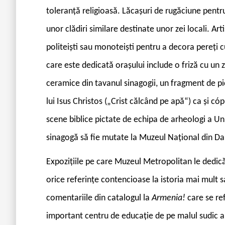
toleranță religioasă. Lăcașuri de rugăciune pentru
unor clădiri similare destinate unor zei locali. Ar
politeiști sau monoteiști pentru a decora pereți 
care este dedicată orașului include o friză cu un
ceramice din tavanul sinagogii, un fragment de pi
lui Isus Christos („Crist călcând pe apă“) ca și c
scene biblice pictate de echipa de arheologi a Univ
sinagogă să fie mutate la Muzeul Național din D
E
xpozițiile pe care Muzeul Metropolitan le dedică i
orice referințe contencioase la istoria mai mult 
comentariile din catalogul la
Armenia!
care se re
important centru de educație de pe malul sudic al 