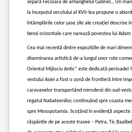
separă Fecioara de arhanghelul Gabriel… Un manus
la începutul secolului al XVII-lea propune o abor
întâmplările celor șase zile ale creației descrise 
benzi orizontale care narează povestea lui Adam ș
C
ea mai recentă dintre expozițiile de mari dimens
diseminarea artistică de-a lungul unor rute comerc
Orientul Mijlociu Antic“ este dedicată perioadei 1
vestului Asiei a fost o zonă de frontieră între I
caravanelor transportând mirodenii din sud-vestul
regatul Nabateenilor, continuând spre coasta medit
spre Mesopotamia. Scoțând în evidență aspecte al
răspântie de pe aceste trasee – Petra, Tir, Baalbe