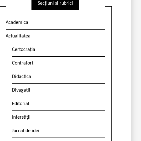
Secțiuni și rubrici
Academica
Actualitatea
Certocrația
Contrafort
Didactica
Divagații
Editorial
Interstiții
Jurnal de idei