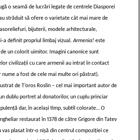
ugă o seamă de lucrări legate de centrele Diasporei
-au străduit să ofere o varietate cât mai mare de
soreliefuri, bijuterii, modele arhitecturale,
a definit propriul limbaj vizual.
Armenia!
este
 de un colorit uimitor. Imagini canonice sunt
or civilizații cu care armenii au intrat în contact
ror nume a fost de cele mai multe ori păstrat).
ilustrat de T’oros Roslin – cel mai important autor de
n dublu portret al donatorilor, un cuplu princiar
ulență dar, în același timp, subtil colorate… O
ngheliar restaurat în 1378 de către Grigore din Tatev
 vas plasat într-o nișă din centrul compoziției ce