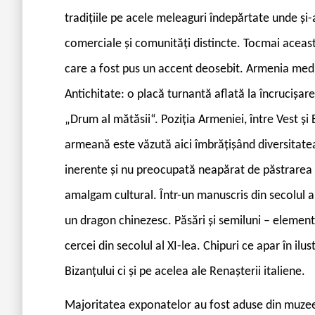
tradițiile pe acele meleaguri îndepărtate unde și
comerciale și comunități distincte. Tocmai aceast
care a fost pus un accent deosebit. Armenia medi
Antichitate: o placă turnantă aflată la încrucișa
„Drum al mătăsii“. Poziția Armeniei, între Vest și E
armeană este văzută aici îmbrățișând diversitatea c
inerente și nu preocupată neapărat de păstrarea pr
amalgam cultural. Într-un manuscris din secolul a
un dragon chinezesc. Păsări și semiluni – element
cercei din secolul al XI-lea. Chipuri ce apar în ilu
Bizanțului ci și pe acelea ale Renașterii italiene.
Majoritatea exponatelor au fost aduse din muzee