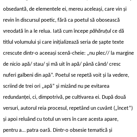
obsedantă, de elementele ei, mereu aceleași, care vin și
revin în discursul poetic, fără ca poetul să obosească
vreodată în a le relua. Iată cum începe
păhăruțul
ce dă
titlul volumului și care inițializează seria de șapte texte
crescute dintr-o aceeași scenă-cheie: „nu plec// la margine
de nicio apă/ stau/ și mă uit în apă/ până când/ cresc
nuferi galbeni din apă”. Poetul se repetă voit și la vedere,
scriind de trei ori „apă” și mizând nu pe evitarea
redundanței, ci, dimpotrivă, pe cultivarea ei. După două
versuri, autorul reia procesul, repetând un cuvânt („încet”)
și apoi reluând cu totul un vers în care acesta apare,
pentru a… patra oară. Dintr-o obsesie tematică și