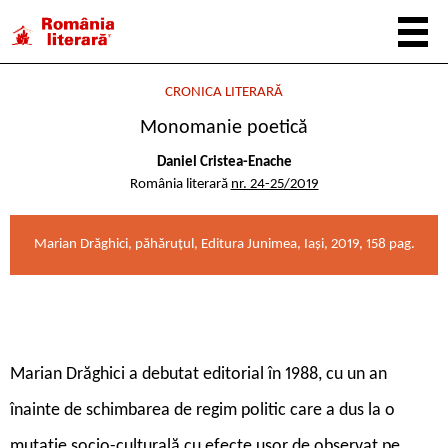
CRONICA LITERARĂ
Monomanie poetică
Daniel Cristea-Enache
România literară
nr. 24-25/2019
Marian Drăghici, păhăruțul, Editura Junimea, Iași, 2019, 158 pag.
M
arian Drăghici a debutat editorial în 1988, cu un an
înainte de schimbarea de regim politic care a dus la o
mutație socio-culturală cu efecte ușor de observat pe