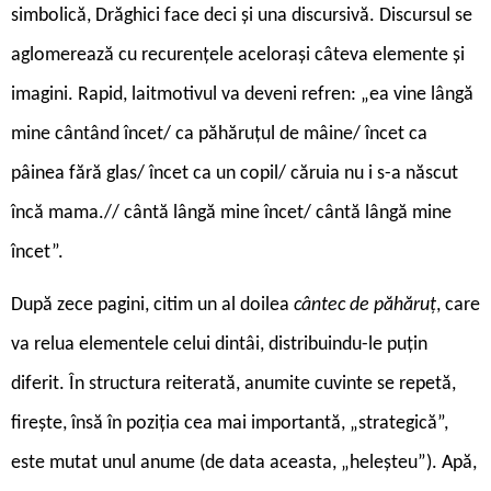
simbolică, Drăghici face deci și una discursivă. Discursul se
aglomerează cu recurențele acelorași câteva elemente și
imagini. Rapid, laitmotivul va deveni refren: „ea vine lângă
mine cântând încet/ ca păhăruțul de mâine/ încet ca
pâinea fără glas/ încet ca un copil/ căruia nu i s-a născut
încă mama.// cântă lângă mine încet/ cântă lângă mine
încet”.
După zece pagini, citim un al doilea
cântec de păhăruț
, care
va relua elementele celui dintâi, distribuindu-le puțin
diferit. În structura reiterată, anumite cuvinte se repetă,
firește, însă în poziția cea mai importantă, „strategică”,
este mutat unul anume (de data aceasta, „heleșteu”). Apă,