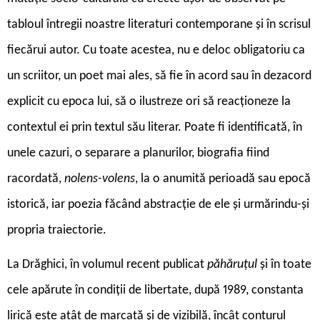
tabloul întregii noastre literaturi contemporane și în scrisul
fiecărui autor. Cu toate acestea, nu e deloc obligatoriu ca
un scriitor, un poet mai ales, să fie în acord sau în dezacord
explicit cu epoca lui, să o ilustreze ori să reacționeze la
contextul ei prin textul său literar. Poate fi identificată, în
unele cazuri, o separare a planurilor, biografia fiind
racordată,
nolens-volens
, la o anumită perioadă sau epocă
istorică, iar poezia făcând abstracție de ele și urmărindu-și
propria traiectorie.
La Drăghici, în volumul recent publicat
păhăruțul
și în toate
cele apărute în condiții de libertate, după 1989, constanta
lirică este atât de marcată și de vizibilă, încât conturul