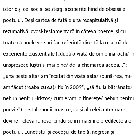
istoric și cel social se șterg, acoperite fiind de obsesiile
poetului. Deși cartea de față e una recapitulativă și
rezumativă, cvasi-testamentară în câteva poeme, și cu
toate că unele versuri fac referință directă la o sumă de
experiențe existențiale („după o viață de om plină-ochi/ în
unsprezece luștri și mai bine/ de la chemarea aceea…”;
„una peste alta/ am încetat din viața asta/ (bună-rea, mi-
am făcut treaba cu ea)/ fix în 2009”; „să fiu la bătrânețe/
nebun pentru Hristos/ cum eram la tinerețe/ nebun pentru
poezie”), restul epocii noastre, ca și al celei anterioare,
devine irelevant, resorbindu-se în imaginile predilecte ale
poetului. Lunetistul și cocoșul de tablă, negresa și