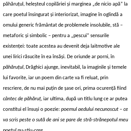
păhăruțul, heleșteul copilăriei și marginea „de nicio apă” la
care poetul însingurat și interiorizat, imagine în oglindă a
omului generic frământat de problemele insolubile, stă –
metaforic și simbolic – pentru a „pescui” sensurile
existenței: toate acestea au devenit deja laitmotive ale
unei lirici răsucite în ea însăși. De oriunde ar porni, în
păhăruțul
, Drăghici ajunge, inevitabil, la imaginile și temele
lui favorite, iar un poem din carte va fi reluat, prin
rescriere, de nu mai puțin de șase ori, prima ocurență fiind
cântec de păhăruț
, iar ultima, după un titlu lung ce ar putea
constitui el însuși o poezie:
poemul aedului necunoscut – ce
va scris peste o sută de ani se pare de stră-strănepotul meu
poetul nu-știu-care
.