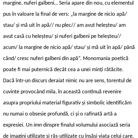
margine, nuferi galbeni… Seria apare din nou, cu elementul
pus în valoare la final de vers: „la margine de nicio apă/
stau/ și mă uit în apă// nu plec// am avut heleșteu/ am
avut casă cu heleșteu/ și nuferi galbeni pe heleșteu//
acum/ la margine de nicio apă/ stau/ și mă uit în apă/ până
când/ cresc nuferi galbeni din apă”. Monomania poetică
poate fi mai puternică decât cea a unei minți rătăcite.
Dacă într-un discurs deraiat nimic nu are sens, torentul de
cuvinte provocând mila, în această continuă revenire
asupra propriului material figurativ și simbolic identificăm
nu numai o obsesie profundă, ci și o rafinată artă a
expresiei. Un
imn
dinspre finalul volumului asociază seria
de imagini utilizate și răs-utilizate cu însăși viața celui care,