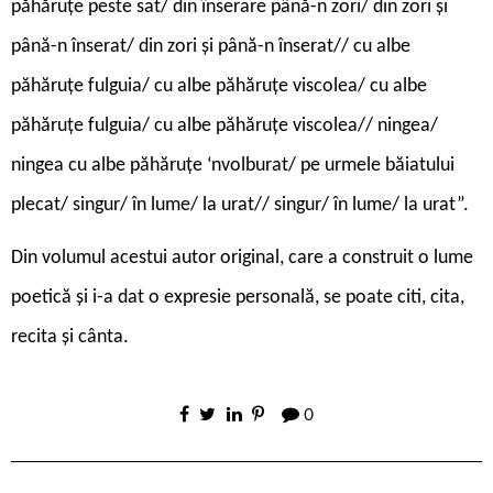
păhăruțe peste sat/ din înserare până-n zori/ din zori și
până-n înserat/ din zori și până-n înserat// cu albe
păhăruțe fulguia/ cu albe păhăruțe viscolea/ cu albe
păhăruțe fulguia/ cu albe păhăruțe viscolea// ningea/
ningea cu albe păhăruțe ‘nvolburat/ pe urmele băiatului
plecat/ singur/ în lume/ la urat// singur/ în lume/ la urat”.
Din volumul acestui autor original, care a construit o lume
poetică și i-a dat o expresie personală, se poate citi, cita,
recita și cânta.
0