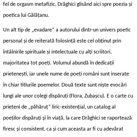
fel de orgasm metafizic, Drăghici glisând aici spre poezia și
poetica lui Gălățanu.
Un alt tip de „evadare” a autorului dintr-un univers poetic
personal și de reiterată folosință este cel obținut prin
întâlnirile spirituale și intelectuale cu alți scriitori,
majoritatea tot poeți. Volumul abundă în dedicații
prietenești, iar unele nume de poeți români sunt inserate
în chiar titlurile poemelor. Două texte sunt niște evocări
lungi ale unor colegi dispăruți (Flora, Zubașcu). E o carte cu
prieteni de „păhăruț” liric-existențial, un catalog al
poeților dispăruți și în viață, la care Drăghici se raportează
firesc și consistent, ca și cum aceasta ar fi cu adevărat