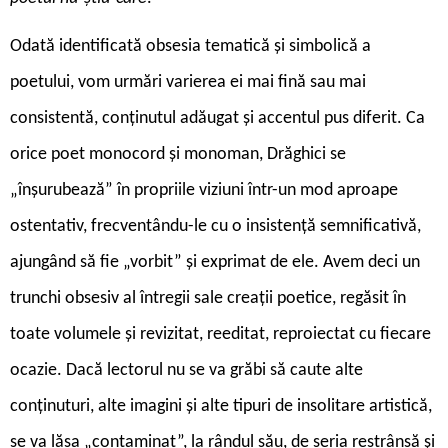
O
dată identificată obsesia tematică și simbolică a
poetului, vom urmări varierea ei mai fină sau mai
consistentă, conținutul adăugat și accentul pus diferit. Ca
orice poet monocord și monoman, Drăghici se
„înșurubează” în propriile viziuni într-un mod aproape
ostentativ, frecventându-le cu o insistență semnificativă,
ajungând să fie „vorbit” și exprimat de ele. Avem deci un
trunchi obsesiv al întregii sale creații poetice, regăsit în
toate volumele și revizitat, reeditat, reproiectat cu fiecare
ocazie. Dacă lectorul nu se va grăbi să caute alte
conținuturi, alte imagini și alte tipuri de insolitare artistică,
se va lăsa „contaminat”, la rândul său, de seria restrânsă și