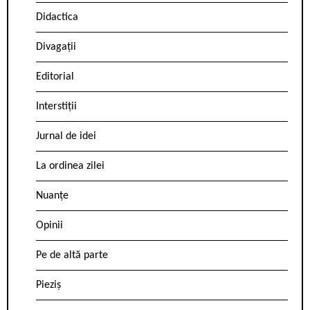
Didactica
Divagații
Editorial
Interstiții
Jurnal de idei
La ordinea zilei
Nuanțe
Opinii
Pe de altă parte
Pieziș