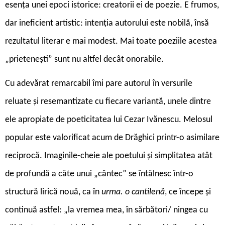
esența unei epoci istorice: creatorii ei de poezie. E frumos,
dar ineficient artistic: intenția autorului este nobilă, însă
rezultatul literar e mai modest. Mai toate poeziile acestea
„prietenești” sunt nu altfel decât onorabile.
C
u adevărat remar­cabil îmi pare autorul în versurile
reluate și resemantizate cu fiecare variantă, unele dintre
ele apropiate de poeticitatea lui Cezar Ivănescu. Melosul
popular este valorificat acum de Drăghici printr-o asimilare
reciprocă. Imaginile-cheie ale poetului și simplitatea atât
de profundă a câte unui „cântec” se întâlnesc într-o
structură lirică nouă, ca în
urma. o cantilenă
, ce începe și
continuă astfel: „la vremea mea, în sărbători/ ningea cu