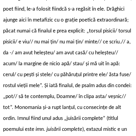
poet fiind, le-a folosit fiindcă s-a regăsit în ele. Drăghici
ajunge aici în metafizic cu o grație poetică extraordinară;
păcat numai că finalul e prea explicit: „torsul pisicii/ torsul
pisicii/ e viu// nu mai țin/ nu mai țin/ minte// ce scriu.// a,
da -/ am avut heleșteu/ am avut casă/ cu heleșteu//
acum/ la margine de nicio apă/ stau/ și mă uit în apă:
cerul/ cu pești și stele/ cu păhăruțul printre ele/ ăsta fuse/
rostul vieții mele”. Și iată finalul, de psalm adus din condei:
„pot// să te contemplu, Doamne/ în clipa asta/ veșnic//
tot”. Monomania și-a rupt lanțul, cu consecințe de alt
ordin. Imnul fiind unul adus „juisării complete” (titlul
poemului este
imn. juisării complete
), extazul mistic e un