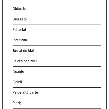
Didactica
Divagații
Editorial
Interstiții
Jurnal de idei
La ordinea zilei
Nuanțe
Opinii
Pe de altă parte
Pieziș