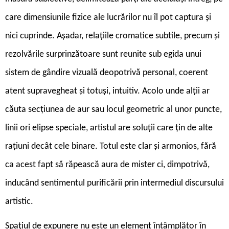
care dimensiunile fizice ale lucrărilor nu îl pot captura și
nici cuprinde. Așadar, relațiile cromatice subtile, precum și
rezolvările surprinzătoare sunt reunite sub egida unui
sistem de gândire vizuală deopotrivă personal, coerent
atent supravegheat și totuși, intuitiv. Acolo unde alții ar
căuta secțiunea de aur sau locul geometric al unor puncte,
linii ori elipse speciale, artistul are soluții care țin de alte
rațiuni decât cele binare. Totul este clar și armonios, fără
ca acest fapt să răpească aura de mister ci, dimpotrivă,
inducând sentimentul purificării prin intermediul discursului
artistic.
Spațiul de expunere nu este un element întâmplător în