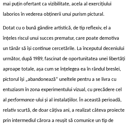
mai puțin ofertant ca vizibilitate, acela al exercițiului
laborios în vederea obținerii unui purism pictural.
Dotat cu o bună gândire artistică, de tip reflexiv, el a
înțeles riscul unui succes prematur, care poate demotiva
un tânăr să își continue cercetările. La începutul deceniului
următor, după 1989, fascinat de oportunitatea unei libertăți
aproape totale, așa cum se înțelegea ea în rândul breslei,
pictorul își „abandonează“ uneltele pentru a se livra cu
entuziasm în zona experimentului vizual, cu precădere cel
al
performance
-ului și al instalațiilor. În această perioadă,
relativ scurtă, de doar câțiva ani, a realizat câteva proiecte
prin intermediul cărora a reușit să comunice un tip de