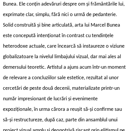
Bunea. Ele conțin adevăruri despre om și frământările lui,
exprimate clar, simplu, fără nici o urmă de pedanterie.
Solid construită și bine articulată, arta lui Marcel Bunea
este concepută intenționat în contrast cu tendințele
heterodoxe actuale, care încearcă să instaureze o viziune
globalizatoare la nivelul limbajului vizual, dar mai ales al
demersului teoretic. Artistul a ajuns acum într-un moment
de relevare a concluziilor sale estetice, rezultat al unor
cercetări de peste două decenii, materializate printr-un
număr impresionant de lucrări și evenimente
expoziționale, în urma cărora a reușit să-și confirme sau
să-și restructureze, după caz, parte din ansamblul unui
proiect vizual amplu și deopotrivă riscant prin elitismul pe