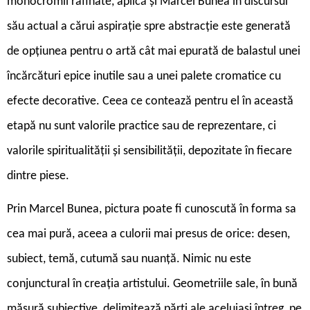
monocromii rafinate, aplică și Marcel Bunea în discursul
său actual a cărui aspirație spre abstracție este generată
de opțiunea pentru o artă cât mai epurată de balastul unei
încărcături epice inutile sau a unei palete cromatice cu
efecte decorative. Ceea ce contează pentru el în această
etapă nu sunt valorile practice sau de reprezentare, ci
valorile spiritualității și sensibilității, depozitate în fiecare
dintre piese.
Prin Marcel Bunea, pictura poate fi cunoscută în forma sa
cea mai pură, aceea a culorii mai presus de orice: desen,
subiect, temă, cutumă sau nuanță. Nimic nu este
conjunctural în creația artistului. Geometriile sale, în bună
măsură subiective, delimitează părți ale aceluiași întreg, pe