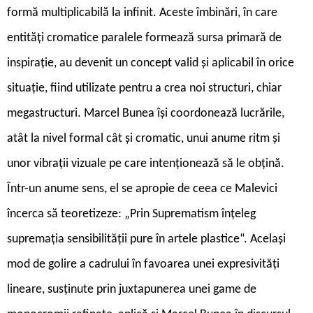
formă multiplicabilă la infinit. Aceste îmbinări, în care
entități cromatice paralele formează sursa primară de
inspirație, au devenit un concept valid și aplicabil în orice
situație, fiind utilizate pentru a crea noi structuri, chiar
megastructuri. Marcel Bunea își coordonează lucrările,
atât la nivel formal cât și cromatic, unui anume ritm și
unor vibrații vizuale pe care intenționează să le obțină.
Într-un anume sens, el se apropie de ceea ce Malevici
încerca să teoretizeze: „Prin Suprematism înțeleg
supremația sensibilității pure în artele plastice“. Același
mod de golire a cadrului în favoarea unei expresivități
lineare, susținute prin juxtapunerea unei game de