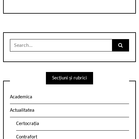
Search
for:
Secțiuni și rubrici
Academica
Actualitatea
Certocrația
Contrafort