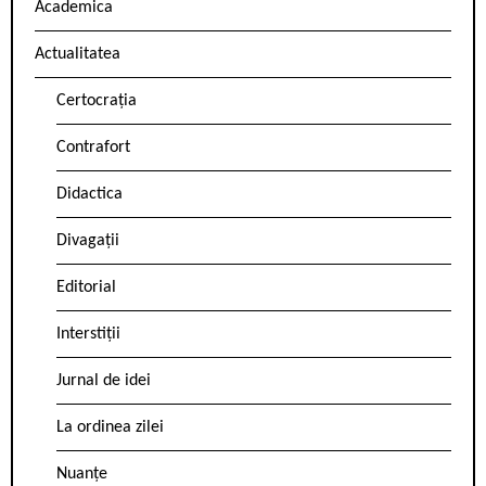
Academica
Actualitatea
Certocrația
Contrafort
Didactica
Divagații
Editorial
Interstiții
Jurnal de idei
La ordinea zilei
Nuanțe