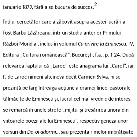
2
ianuarie 1879, fără a se bucura de succes.
Întîiul cercetător care a zăbovit asupra acestei lucrări a
fost Barbu Lăzăreanu, într-un studiu anterior Primului
Război Mondial, inclus în volumul
Cu privire la Eminescu
, IV,
Editura „Cultura românească”, București, f.a., p. 1-24. După
relevarea faptului că „Laroc” este anagrama lui „Carol”, iar
F. de Laroc nimeni altcineva decît Carmen Sylva, ni se
prezintă pe larg întreaga acțiune a dramei lirico-pastorale
tălmăcite de Eminescu și, lucrul cel mai vrednic de interes,
se remarcă în unele strofe „mijitul și tresărirea unora din
viitoarele poezii ale lui Eminescu”, respectiv geneza unor
versuri din
De-oi adormi
… sau prezența rimelor îmbrățișate