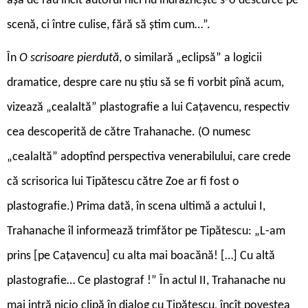
așa de rău încît autorul nici nu îndrăznește s-o descurce pe
scenă, ci între culise, fără să știm cum…”.
În
O scrisoare pierdută
, o similară „eclipsă” a logicii
dramatice, despre care nu știu să se fi vorbit pînă acum,
vizează „cealaltă” plastografie a lui Cațavencu, respectiv
cea descoperită de către Trahanache. (O numesc
„cealaltă” adoptînd perspectiva venerabilului, care crede
că scrisorica lui Tipătescu către Zoe ar fi fost o
plastografie.) Prima dată, în scena ultimă a actului I,
Trahanache îl informează trimfător pe Tipătescu: „L-am
prins [pe Cațavencu] cu alta mai boacănă! […] Cu altă
plastografie… Ce plastograf !” În actul II, Trahanache nu
mai intră nicio clipă în dialog cu Tipătescu, încît povestea