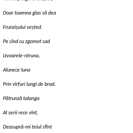
Doar toamna glas să dea
Frunzișului veșted.
Pe cînd cu zgomot cad
Izvoarele-ntruna,
Alunece luna
Prin vîrfuri lungi de brad.
Pătrunză talanga
Al serii rece vînt,
Deasupră-mi teiul sfînt