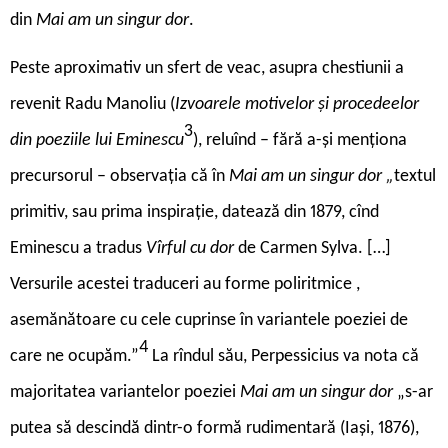
din
Mai am un singur dor
.
Peste aproximativ un sfert de veac, asupra chestiunii a
revenit Radu Manoliu (
Izvoarele motivelor și procedeelor
3
din poeziile lui Eminescu
), reluînd – fără a-și menționa
precursorul – observația că în
Mai am un singur dor „
textul
primitiv, sau prima inspirație, datează din 1879, cînd
Eminescu a tradus
Vîrful cu dor
de Carmen Sylva. […]
Versurile acestei traduceri au forme poliritmice ,
asemănătoare cu cele cuprinse în variantele poeziei de
4
care ne ocupăm.”
La rîndul său, Perpessicius va nota că
majoritatea variantelor poeziei
Mai am un singur dor
„s-ar
putea să descindă dintr-o formă rudimentară (Iași, 1876),