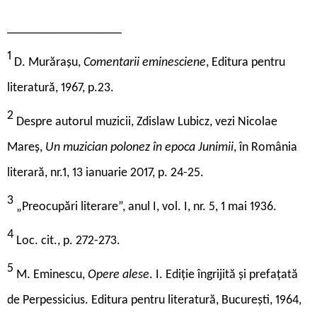
__________________
1
D. Murărașu,
Comentarii eminesciene
, Editura pentru
literatură, 1967, p.23.
2
Despre autorul muzicii, Zdislaw Lubicz, vezi Nicolae
Mareș,
Un muzician polonez în epoca Junimii
, în România
literară, nr.1, 13 ianuarie 2017, p. 24-25.
3
„Preocupări literare”, anul I, vol. I, nr. 5, 1 mai 1936.
4
Loc. cit., p. 272-273.
5
M. Eminescu,
Opere alese
. I. Ediție îngrijită și prefațată
de Perpessicius. Editura pentru literatură, București, 1964,