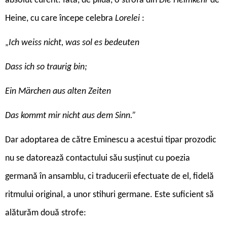
absolut curent. Iată, de pildă, o strofă din
Die Heimkehr
de
Heine, cu care începe celebra
Lorelei
:
Ich weiss nicht, was sol es bedeuten
„
Dass ich so traurig bin;
Ein Märchen aus alten Zeiten
Das kommt mir nicht aus dem Sinn.”
Dar adoptarea de către Eminescu a acestui tipar prozodic
nu se datorează contactului său susținut cu poezia
germană în ansamblu, ci traducerii efectuate de el, fidelă
ritmului original, a unor stihuri germane. Este suficient să
alăturăm două strofe: