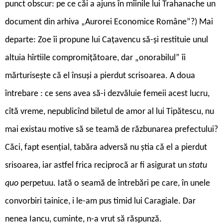
punct obscur: pe ce căi a ajuns în mîinile lui Trahanache un
document din arhiva „Aurorei Economice Române”?) Mai
departe: Zoe îi propune lui Cațavencu să-și restituie unul
altuia hîrtiile compromițătoare, dar „onorabilul” îi
mărturisește că el însuși a pierdut scrisoarea. A doua
întrebare : ce sens avea să-i dezvăluie femeii acest lucru,
cîtă vreme, nepublicînd biletul de amor al lui Tipătescu, nu
mai existau motive să se teamă de răzbunarea prefectului?
Căci, fapt esențial, tabăra adversă nu știa că el a pierdut
srisoarea, iar astfel frica reciprocă ar fi asigurat un
statu
quo
perpetuu. Iată o seamă de întrebări pe care, în unele
convorbiri tainice, i le-am pus timid lui Caragiale. Dar
nenea Iancu, cuminte, n-a vrut să răspunză.