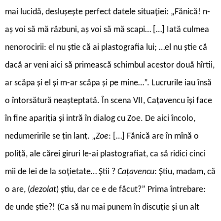
mai lucidă, deslușește perfect datele situației: „Fănică! n-
aș voi să mă răzbuni, aș voi să mă scapi… […] Iată culmea
nenorocirii: el nu știe că ai plastografia lui; …el nu știe că
dacă ar veni aici să primească schimbul acestor două hîrtii,
ar scăpa și el și m-ar scăpa și pe mine…”. Lucrurile iau însă
o întorsătură neașteptată. În scena VII, Cațavencu își face
în fine apariția și intră în dialog cu Zoe. De aici încolo,
nedumeririle se țin lanț. „
Zoe
: […] Fănică are în mînă o
poliță, ale cărei giruri le-ai plastografiat, ca să ridici cinci
mii de lei de la soțietate… Știi ?
Cațavencu
: Știu, madam, că
o are, (
dezolat
) știu, dar ce e de făcut?” Prima întrebare:
de unde știe?! (Ca să nu mai punem în discuție și un alt