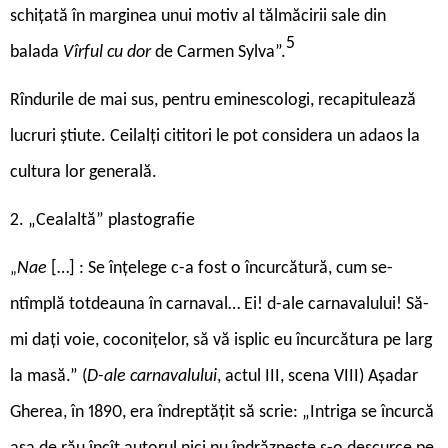
schițată în marginea unui motiv al tălmăcirii sale din
5
balada
Vîrful cu dor
de Carmen Sylva”.
Rîndurile de mai sus, pentru eminescologi, recapitulează
lucruri știute. Ceilalți cititori le pot considera un adaos la
cultura lor generală.
2. „Cealaltă” plastografie
Nae
[…] : Se înțelege c-a fost o încurcătură, cum se-
„
ntîmplă totdeauna în carnaval… Ei! d-ale carnavalului! Să-
mi dați voie, coconițelor, să vă isplic eu încurcătura pe larg
la masă.” (
D-ale carnavalului
, actul III, scena VIII) Așadar
Gherea, în 1890, era îndreptățit să scrie: „Intriga se încurcă