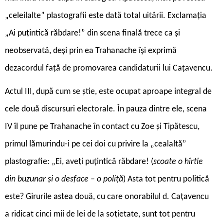
„celeilalte” plastografii este dată total uitării. Exclamația
„Ai puțintică răbdare!” din scena finală trece ca și
neobservată, deși prin ea Trahanache își exprimă
dezacordul față de promovarea candidaturii lui Cațavencu.
Actul III, după cum se știe, este ocupat aproape integral de
cele două discursuri electorale. În pauza dintre ele, scena
IV îl pune pe Trahanache în contact cu Zoe și Tipătescu,
primul lămurindu-i pe cei doi cu privire la „cealaltă”
plastografie: „Ei, aveți puțintică răbdare! (
scoate o hîrtie
din buzunar și o desface – o poliță
) Asta tot pentru politică
este? Girurile astea două, cu care onorabilul d. Cațavencu
a ridicat cinci mii de lei de la soțietate, sunt tot pentru