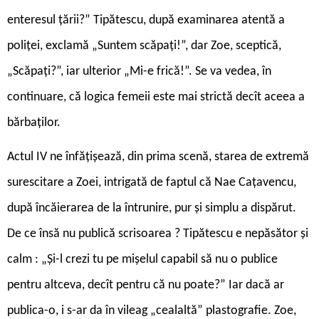
enteresul țării?” Tipă­tescu, după examinarea atentă a
poliței, exclamă „Suntem scăpați!”, dar Zoe, sceptică,
„Scăpați?”, iar ulterior „Mi-e frică!”. Se va vedea, în
continuare, că logica femeii este mai strictă decît aceea a
bărbaților.
Actul IV ne înfățișează, din prima scenă, starea de extremă
surescitare a Zoei, intrigată de faptul că Nae Cațavencu,
după încăierarea de la întrunire, pur și simplu a dispărut.
De ce însă nu publică scrisoarea ? Tipătescu e nepăsător și
calm : „Și-l crezi tu pe mișelul capabil să nu o publice
pentru altceva, decît pentru că nu poate?” Iar dacă ar
publica-o, i s-ar da în vileag „cealaltă” plastografie. Zoe,