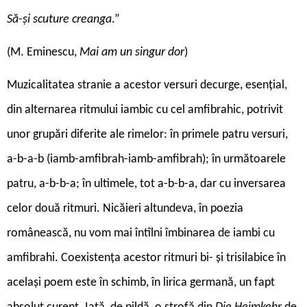
Să-și scuture creanga
.”
(M. Eminescu,
Mai am un singur dor
)
Muzicalitatea stranie a acestor versuri decurge, esențial,
din alternarea ritmului iambic cu cel amfibrahic, potrivit
unor grupări diferite ale rimelor: în primele patru versuri,
a-b-a-b (iamb-amfibrah-iamb-amfibrah); în următoarele
patru, a-b-b-a; în ultimele, tot a-b-b-a, dar cu inversarea
celor două ritmuri. Nicăieri altundeva, în poezia
românească, nu vom mai întîlni îmbinarea de iambi cu
amfibrahi. Coexistența acestor ritmuri bi- și trisilabice în
același poem este în schimb, în lirica germană, un fapt