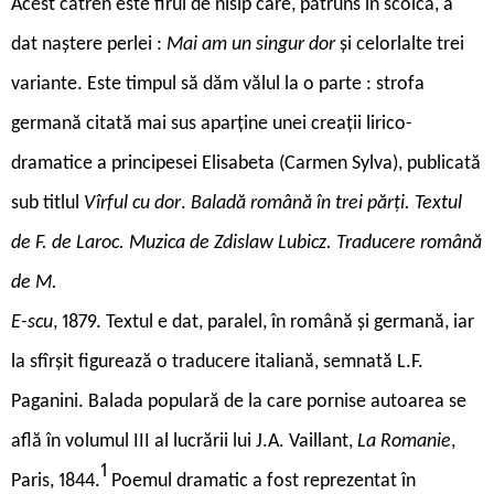
Acest catren este firul de nisip care, pătruns în scoică, a
dat naștere perlei :
Mai am un singur dor
și
celorlalte trei
variante. Este timpul să dăm vălul la o parte : strofa
germană citată mai sus aparține unei creații lirico-
dramatice a principesei Elisabeta (Carmen Sylva), publicată
sub titlul
Vîrful cu dor
.
Baladă română în trei părți. Textul
de F. de Laroc. Muzica de Zdislaw Lubicz. Traducere română
de M.
E-scu
, 1879. Textul e dat, paralel, în română și germană, iar
la sfîrșit figurează o traducere italiană, semnată L.F.
Paganini. Balada populară de la care pornise autoarea se
află în volumul III al lucrării lui J.A. Vaillant,
La Romanie
,
1
Paris, 1844.
Poemul dramatic a fost reprezentat în