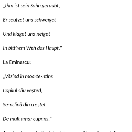
Ihm ist sein Sohn geraubt,
„
Er seufzet und schweiget
Und klaget und neiget
In bitt’rem Weh das Haupt
.”
La Eminescu:
Văzînd în moarte-ntins
„
Copilul său veșted,
Se-nclină din creștet
De mult amar cuprins
.”