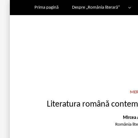
Prima pagină
Despre „România literară”
MER
Literatura română contemp
Mircea 
România lit