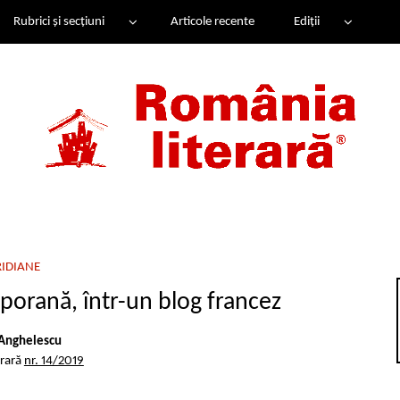
Rubrici și secțiuni
Articole recente
Ediții
IDIANE
orană, într-un blog francez
Anghelescu
erară
nr. 14/2019