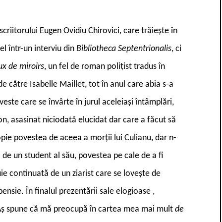
scriitorului Eugen Ovidiu Chirovici, care trăiește în
el într-un interviu din
Bibliotheca Septentrionalis
, ci
ux de miroirs
, un fel de roman polițist tradus în
e către Isabelle Maillet, tot în anul care abia s-a
veste care se învârte în jurul aceleiași întâmplări,
n, asasinat niciodată elucidat dar care a făcut să
pie povestea de aceea a morții lui Culianu, dar n-
 de un student al său, povestea pe cale de a fi
ie continuată de un ziarist care se lovește de
pensie. În finalul prezentării sale elogioase ,
 „Aș spune că mă preocupă în cartea mea mai mult
de