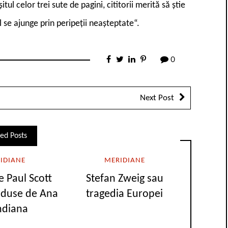
tul celor trei sute de pagini, cititorii merită să știe
 se ajunge prin peripeții neașteptate“.
0
Next Post
ed Posts
IDIANE
MERIDIANE
 Paul Scott
Stefan Zweig sau
raduse de Ana
tragedia Europei
ndiana