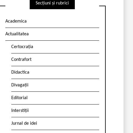
Secțiuni și rubrici
Academica
Actualitatea
Certocrația
Contrafort
Didactica
Divagații
Editorial
Interstiții
Jurnal de idei