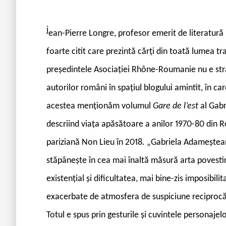
j
ean-Pierre Longre, profesor emerit de literatură l
foarte citit care prezintă cărți din toată lumea tr
președintele Asociației Rhône-Roumanie nu e stră
autorilor români în spațiul blogului amintit, în ca
acestea menționăm volumul
Gare de l’est
al Gabr
descriind viața apăsătoare a anilor 1970-80 din R
pariziană Non Lieu în 2018. „Gabriela Adameștea
stăpânește în cea mai înaltă măsură arta povestir
existențial și dificultatea, mai bine-zis imposibili
exacerbate de atmosfera de suspiciune reciprocă,
Totul e spus prin gesturile și cuvintele personajelor