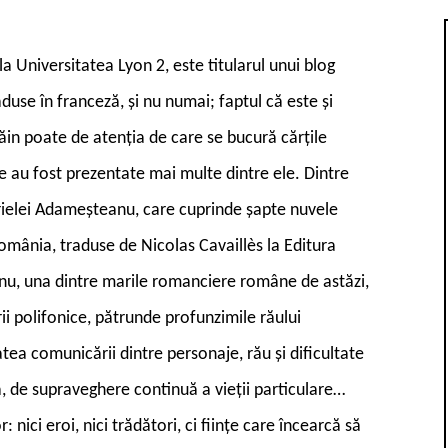
a Universitatea Lyon 2, este titularul unui blog
aduse în franceză, și nu numai; faptul că este și
in poate de atenția de care se bucură cărțile
re au fost prezentate mai multe dintre ele. Dintre
ielei Adameșteanu, care cuprinde șapte nuvele
omânia, traduse de Nicolas Cavaill
è
s la Editura
nu, una dintre marile romanciere române de astăzi,
ii polifonice, pătrunde profunzimile răului
tatea comunicării dintre personaje, rău și dificultate
 de supraveghere continuă a vieții particulare…
: nici eroi, nici trădători, ci ființe care încearcă să