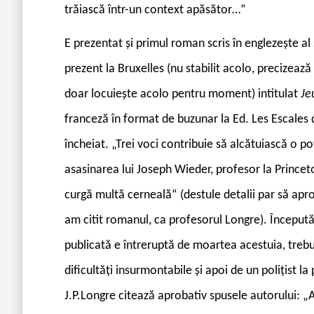
trăiască într-un context apăsător…“
E prezentat și primul roman scris în englezește al 
prezent la Bruxelles (nu stabilit acolo, precizează 
doar locuiește acolo pentru moment) intitulat
Je
franceză în format de buzunar la Ed. Les Escales d
încheiat. „Trei voci contribuie să alcătuiască o po
asasinarea lui Joseph Wieder, profesor la Princeto
curgă multă cerneală“ (destule detalii par să apro
am citit romanul, ca profesorul Longre). Începută
publicată e întreruptă de moartea acestuia, trebu
dificultăți insurmontabile și apoi de un polițist la 
J.P.Longre citează aprobativ spusele autorului: