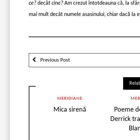
ce?
decât
cine?
Am crezut întotdeauna că, la sfârși
mai mult decât numele asasinului, chiar dacă la el
Previous Post
Relat
MERIDIANE
MER
Mica sirenă
Poeme de
Derrick t
Bla