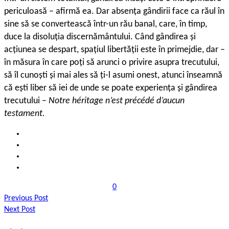
periculoasă – afirmă ea. Dar absența gândirii face ca răul în
sine să se convertească într-un rău banal, care, în timp,
duce la disoluția discernământului. Când gândirea și
acțiunea se despart, spațiul libertății este în primejdie, dar –
în măsura în care poți să arunci o privire asupra trecutului,
să îl cunoști și mai ales să ți-l asumi onest, atunci înseamnă
că ești liber să iei de unde se poate experiența și gândirea
trecutului –
Notre héritage n’est précédé d’aucun
testament.
0
Previous Post
Next Post