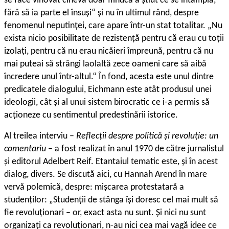
se face vinovat cineva doar fiindcă a știut ce se întâmplă,
fără să ia parte el însuși“ și nu în ultimul rând, despre
fenomenul neputinței, care apare într-un stat totalitar. „Nu
exista nicio posibilitate de rezistență pentru că erau cu toții
izolați, pentru că nu erau nicăieri împreună, pentru că nu
mai puteai să strângi laolaltă zece oameni care să aibă
încredere unul într-altul.“ În fond, acesta este unul dintre
predicatele dialogului, Eichmann este atât produsul unei
ideologii, cât și al unui sistem birocratic ce i-a permis să
acționeze cu sentimentul predestinării istorice.
Al treilea interviu –
Reflecții despre politică și revoluție: un
comentariu
– a fost realizat în anul 1970 de către jurnalistul
și editorul Adelbert Reif. Etantaiul tematic este, și în acest
dialog, divers. Se discută aici, cu Hannah Arend în mare
vervă polemică, despre: mișcarea protestatară a
studenților: „Studenții de stânga își doresc cel mai mult să
fie revoluționari – or, exact asta nu sunt. Și nici nu sunt
organizați ca revoluționari, n-au nici cea mai vagă idee ce