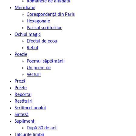
Romanele de altădată
Meridiane
Corespondență din Paris
Hexagonale
Parisul scriitorilor
Ochiul magic
Efectul de ecou
Rebut
Poezie
Poemul săptămânii
Un poem de
Versuri
Proză
Puzzle
Reportaj
Restituiri
Scriitorul anului
Sinteză
Supliment
După 30 de ani
Tâlcurile limbii