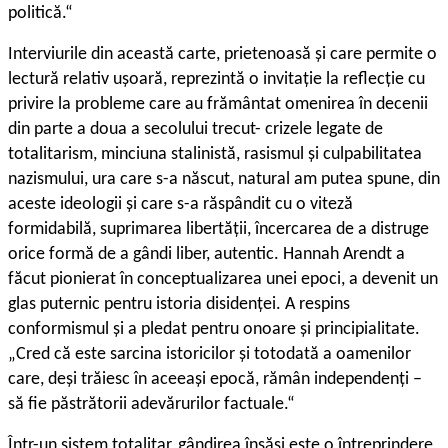
politică.“
I
nterviurile din această carte, prietenoasă și care permite o
lectură relativ ușoară, reprezintă o invitație la reflecție cu
privire la probleme care au frământat omenirea în decenii
din parte a doua a secolului trecut- crizele legate de
totalitarism, minciuna stalinistă, rasismul și culpabilitatea
nazismului, ura care s-a născut, natural am putea spune, din
aceste ideologii și care s-a răspândit cu o viteză
formidabilă, suprimarea libertății, încercarea de a distruge
orice formă de a gândi liber, autentic. Hannah Arendt a
făcut pionierat în conceptualizarea unei epoci, a devenit un
glas puternic pentru istoria disidenței. A respins
conformismul și a pledat pentru onoare și principialitate.
„Cred că este sarcina istoricilor și totodată a oamenilor
care, deși trăiesc în aceeași epocă, rămân independenți –
să fie păstrătorii adevărurilor factuale.“
Într-un sistem totalitar, gândirea însăși este o întreprindere