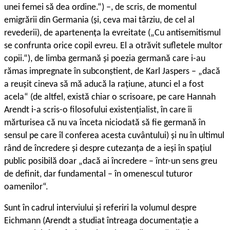
unei femei să dea ordine.“) –, de scris, de momentul
emigrării din Germania (și, ceva mai târziu, de cel al
revederii), de apartenența la evreitate („Cu antisemitismul
se confrunta orice copil evreu. El a otrăvit sufletele multor
copii.“), de limba germană și poezia germană care i-au
rămas impregnate în subconștient, de Karl Jaspers – „dacă
a reușit cineva să mă aducă la rațiune, atunci el a fost
acela“ (de altfel, există chiar o scrisoare, pe care Hannah
Arendt i-a scris-o filosofului existențialist, în care îi
mărturisea că nu va înceta niciodată să fie germană în
sensul pe care îl conferea acesta cuvântului) și nu în ultimul
rând de încredere și despre cutezanța de a ieși în spațiul
public posibilă doar „dacă ai încredere – într-un sens greu
de definit, dar fundamental – în omenescul tuturor
oamenilor“.
Sunt în cadrul interviului și referiri la volumul despre
Eichmann (Arendt a studiat întreaga documentație a