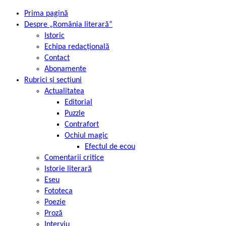
Prima pagină
Despre „România literară”
Istoric
Echipa redacțională
Contact
Abonamente
Rubrici și secțiuni
Actualitatea
Editorial
Puzzle
Contrafort
Ochiul magic
Efectul de ecou
Comentarii critice
Istorie literară
Eseu
Fototeca
Poezie
Proză
Interviu