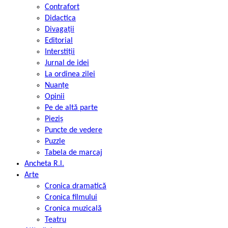
Contrafort
Didactica
Divagații
Editorial
Interstiții
Jurnal de idei
La ordinea zilei
Nuanțe
Opinii
Pe de altă parte
Pieziș
Puncte de vedere
Puzzle
Tabela de marcaj
Ancheta R.l.
Arte
Cronica dramatică
Cronica filmului
Cronica muzicală
Teatru