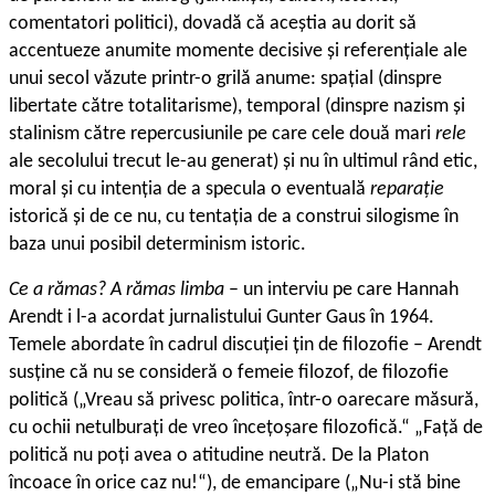
comentatori politici), dovadă că aceștia au dorit să
accentueze anumite momente decisive și referențiale ale
unui secol văzute printr-o grilă anume: spațial (dinspre
libertate către totalitarisme), temporal (dinspre nazism și
stalinism către repercusiunile pe care cele două mari
rele
ale secolului trecut le-au generat) și nu în ultimul rând etic,
moral și cu intenția de a specula o eventuală
reparație
istorică și de ce nu, cu tentația de a construi silogisme în
baza unui posibil determinism istoric.
Ce a rămas? A rămas limba
– un interviu pe care Hannah
Arendt i l-a acordat jurnalistului Gunter Gaus în 1964.
Temele abordate în cadrul discuției țin de filozofie – Arendt
susține că nu se consideră o femeie filozof, de filozofie
politică („Vreau să privesc politica, într-o oarecare măsură,
cu ochii netulburați de vreo încețoșare filozofică.“ „Față de
politică nu poți avea o atitudine neutră. De la Platon
încoace în orice caz nu!“), de emancipare („Nu-i stă bine