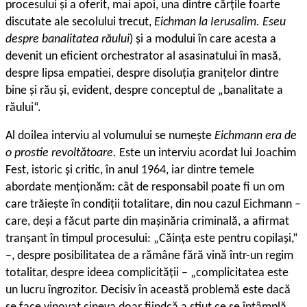
procesului și a oferit, mai apoi, una dintre cărțile foarte
discutate ale secolului trecut,
Eichman la Ierusalim. Eseu
despre banalitatea răului
) și a modului în care acesta a
devenit un eficient orchestrator al asasinatului în masă,
despre lipsa empatiei, despre disoluția granițelor dintre
bine și rău și, evident, despre conceptul de „banalitate a
răului“.
A
l doilea interviu al volumului se numește
Eichmann era de
o prostie revoltătoare.
Este un interviu acordat lui Joachim
Fest, istoric și critic, în anul 1964, iar dintre temele
abordate menționăm: cât de responsabil poate fi un om
care trăiește în condiții totalitare, din nou cazul Eichmann –
care, deși a făcut parte din mașinăria criminală, a afirmat
tranșant în timpul procesului: „Căința este pentru copilași,“
–, despre posibilitatea de a rămâne fără vină într-un regim
totalitar, despre ideea complicității – „complicitatea este
un lucru îngrozitor. Decisiv în această problemă este dacă