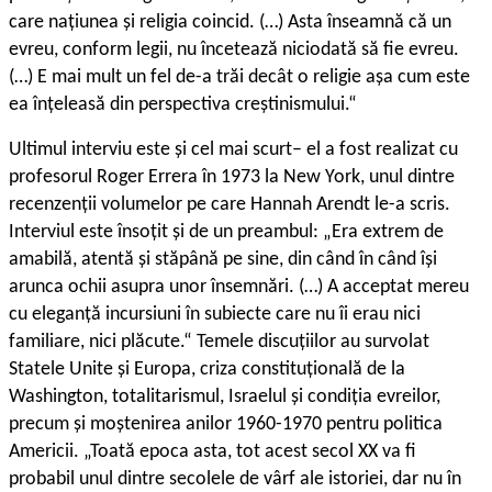
care națiunea și religia coincid. (…) Asta înseamnă că un
evreu, conform legii, nu încetează niciodată să fie evreu.
(…) E mai mult un fel de-a trăi decât o religie așa cum este
ea înțeleasă din perspectiva creștinismului.“
Ultimul interviu este și cel mai scurt– el a fost realizat cu
profesorul Roger Errera în 1973 la New York, unul dintre
recenzenții volumelor pe care Hannah Arendt le-a scris.
Interviul este însoțit și de un preambul: „Era extrem de
amabilă, atentă și stăpână pe sine, din când în când își
arunca ochii asupra unor însemnări. (…) A acceptat mereu
cu eleganță incursiuni în subiecte care nu îi erau nici
familiare, nici plăcute.“ Temele discuțiilor au survolat
Statele Unite și Europa, criza constituțională de la
Washington, totalitarismul, Israelul și condiția evreilor,
precum și moștenirea anilor 1960-1970 pentru politica
Americii. „Toată epoca asta, tot acest secol XX va fi
probabil unul dintre secolele de vârf ale istoriei, dar nu în