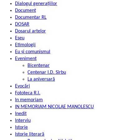
Dialogul generațiilor
Document
Documentar RL
DOSAR
Dosarul artelor
Eseu
Etimologii
Eu și comunismul
Eveniment
Bicentenar
Centenar I.D. Sîrbu
La aniversară
Evocări
Fototeca R.l.
In memoriam
IN MEMORIAM NICOLAE MANOLESCU
Inedit
Interviu
Istorie
Istorie literară