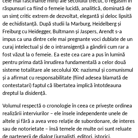
cele mai fascinante minți ale secolului trecut, o regăsim în
răspunsuri ca fiind o femeie lucidă, analitică, dominată de
un simț critic extrem de dezvoltat, elegantă și deloc lipsită
de echidistanță. După studii la Marburg, Heidelberg și
Freiburg cu Heidegger, Bultmann și Jaspers, Arendt s-a
impus ca una dintre cele mai pregnante voci dublate de un
curaj intelectual și de o intransigență a gândirii cum rar a
fost văzut la o femeie. Ea este cea care a pus în lumină
pentru prima dată înrudirea fundamentală a celor două
sisteme totalitare ale secolului XX: nazismul și comunismul
și a afirmat cu responsabilitate (fiind adesea blamată de
contestatari) faptul că libertatea implică întotdeauna
dreptul la disidență.
Volumul respectă o cronologie în ceea ce privește ordinea
realizării interviurilor – ele însele independente unele de
altele și fără a avea vreo relație de subordonare, de interes
sau de notorietate – însă temele de multe ori sunt reluate
de partenerii de dialog (jurnaliști, editori, istorici,