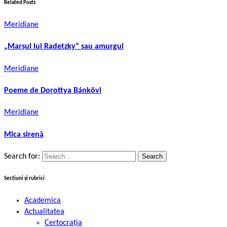
Related Posts
Meridiane
„Marşul lui Radetzky“ sau amurgul
Meridiane
Poeme de Dorottya Bánkövi
Meridiane
Mica sirenă
Search for:
Secțiuni și rubrici
Academica
Actualitatea
Certocrația