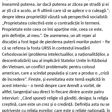
înseamnă puterea, iar dacă puterea ar zăcea pe stradă și ei
ar ști că e acolo, ar fi ultimii care să se aplece s-o culeagă.“;
despre ideea proprietății văzută sub perspectivă socialistă:
„Proprietatea colectivă este o contradicție în termeni.
Proprietate este ceea ce îmi aparține mie, ceea ce este,
prin definiție, al meu.“. De asemenea, un alt reper al
discuției a fost legat de pierderea puterii
marilor puteri
– fie
că se referea la fosta URSS în contextul invadării
Cehoslovaciei (problema intelectualilor, a naționalităților, a
descentralizării) sau al implicării Statelor Unite în Războiul
din Vietnam, un conflict problematic pentru colosul
american, care a scindat populația și care a produs o „criză
de încredere“. Firește, și evreitatea este temă explicită în
acest interviu – o temă despre care Arendt a vorbit, de
altfel, tangențial sau direct în fiecare dintre aceste patru
interviuri: „Când spuneți religie vă gândiți, desigur, la religia
creștină, care este un crez și o credință. Definiția asta nu se
potrivește cu religia evreilor, care este o religie națională, în