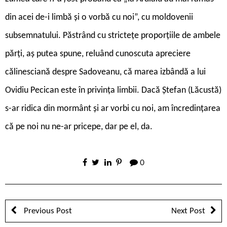
din acei de-i limbă și o vorbă cu noi”, cu moldovenii
subsemnatului. Păstrând cu strictețe proporțiile de ambele
părți, aș putea spune, reluând cunoscuta apreciere
călinesciană despre Sadoveanu, că marea izbândă a lui
Ovidiu Pecican este în privința limbii. Dacă Ștefan (Lăcustă)
s-ar ridica din mormânt și ar vorbi cu noi, am încredințarea
că pe noi nu ne-ar pricepe, dar pe el, da.
0
Previous Post
Next Post