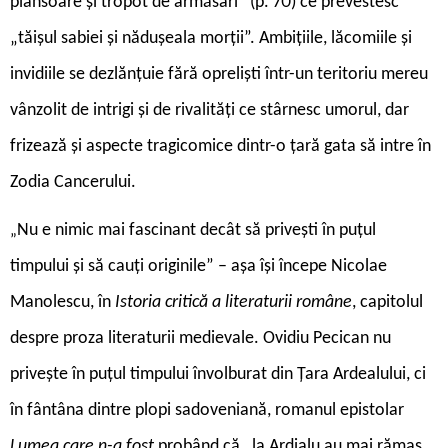
plânsoare și tropot de armăsari” (p. 70) ce prevestesc
„tăișul sabiei și nădușeala morții”. Ambițiile, lăcomiile și
invidiile se dezlănțuie fără opreliști într-un teritoriu mereu
vânzolit de intrigi și de rivalități ce stârnesc umorul, dar
frizează și aspecte tragicomice dintr-o țară gata să intre în
Zodia Cancerului.
Nu e nimic mai fascinant decât să privești în puțul
„
timpului și să cauți originile” – așa își începe Nicolae
Manolescu, în
Istoria critică a literaturii române
, capitolul
despre proza literaturii medievale. Ovidiu Pecican nu
privește în puțul timpului învolburat din Țara Ardealului, ci
în fântâna dintre plopi sadoveniană, romanul epistolar
Lumea care n-a fost
probând că „la Ardialu au mai rămas