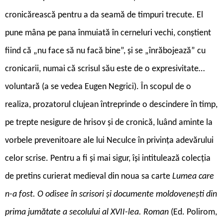
cronicărească pentru a da seamă de timpuri trecute. El
pune mâna pe pana înmuiată în cerneluri vechi, conștient
fiind că „nu face să nu facă bine”, și se „înrăbojează” cu
cronicarii, numai că scrisul său este de o expresivitate…
voluntară (a se vedea Eugen Negrici). În scopul de o
realiza, prozatorul clujean întreprinde o descindere în timp,
pe trepte nesigure de hrisov și de cronică, luând aminte la
vorbele prevenitoare ale lui Neculce în privința adevărului
celor scrise. Pentru a fi și mai sigur, își intitulează colecția
de pretins curierat medieval din noua sa carte
Lumea care
n-a fost. O odisee în scrisori și documente moldovenești din
prima jumătate a secolului al XVII-lea. Roman
(Ed. Polirom,