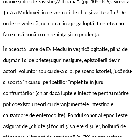
mânie și dor de zavistie,// Ilioana”. (pp. 105–106). Sireaca
Țară a Moldovei, în ce vremuri de chiu și vai te aflai! De
unde se vede că, nu numai în apriga luptă, tinerețea nu
face casă bună cu chibzuința și cu prudența.
În această lume de Ev Mediu în veșnică agitație, plină de
dușmănii și de prieteșuguri nesigure, epistolierii devin
actori, voluntar sau cu de-a sila, pe scena istoriei, jucându-
și soarta în cursul peripețiilor împletite în jurul
confruntărilor (chiar dacă luptele intestine pentru mărire
pot coexista uneori cu deranjamentele intestinale
cauzatoare de enterocolite). Fondul sonor al epocii este
asigurat de „chiote și focuri și vaiere și șuier, holbură de