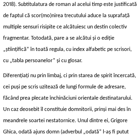
2018). Subtitulatura de roman al acelui timp este justificată
de faptul că scor(mo)nirea trecutului aduce la suprafață
multiple sensuri risipite ce alcătuiesc un destin colectiv
fragmentar. Totodată, pare a se alcătui și o ediție
„științifică” în toată regula, cu index alfabetic pe scrisori,
cu „tabla persoanelor” și cu glosar.
Diferențiați nu prin limbaj, ci prin starea de spirit încercată,
cei puși pe scris uzitează de lungi formule de adresare,
făcând prea plecate închinăciuni orientale destinatarului.
Un caz deosebit îl constituie domnitorii, prinși mai des în
meandrele soartei nestatornice. Unul dintre ei, Grigore
Ghica, odată ajuns domn (adverbul „odată” l-aș fi putut