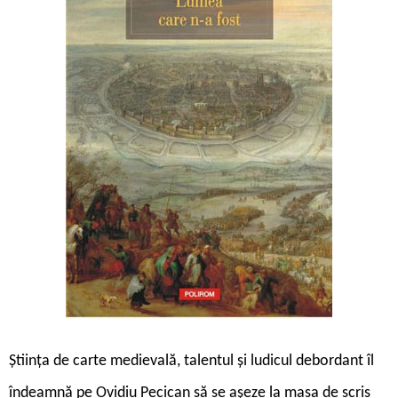
Știința de carte medievală, talentul și ludicul debordant îl
îndeamnă pe Ovidiu Pecican să se așeze la masa de scris