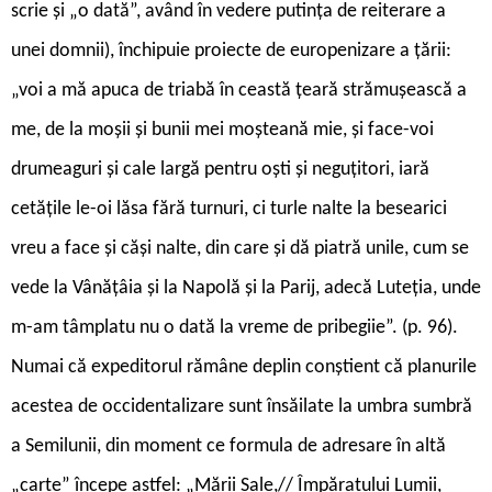
scrie și „o dată”, având în vedere putința de reiterare a
unei domnii), închipuie proiecte de europenizare a țării:
„voi a mă apuca de triabă în ceastă țeară strămușească a
me, de la moșii și bunii mei moșteană mie, și face-voi
drumeaguri și cale largă pentru oști și neguțitori, iară
cetățile le-oi lăsa fără turnuri, ci turle nalte la besearici
vreu a face și căși nalte, din care și dă piatră unile, cum se
vede la Vânățâia și la Napolă și la Parij, adecă Luteția, unde
m-am tâmplatu nu o dată la vreme de pribegiie”. (p. 96).
Numai că expeditorul rămâne deplin conștient că planurile
acestea de occidentalizare sunt însăilate la umbra sumbră
a Semilunii, din moment ce formula de adresare în altă
„carte” începe astfel: „Mării Sale,// Împăratului Lumii,