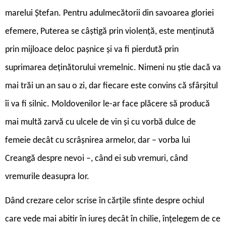
marelui Ștefan. Pentru adulmecătorii din savoarea gloriei
efemere, Puterea se câștigă prin violență, este menținută
prin mijloace deloc pașnice și va fi pierdută prin
suprimarea deținătorului vremelnic. Nimeni nu știe dacă va
mai trăi un an sau o zi, dar fiecare este convins că sfârșitul
îi va fi silnic. Moldovenilor le-ar face plăcere să producă
mai multă zarvă cu ulcele de vin și cu vorbă dulce de
femeie decât cu scrâșnirea armelor, dar – vorba lui
Creangă despre nevoi –, când ei sub vremuri, când
vremurile deasupra lor.
D
ând crezare celor scrise în cărțile sfinte despre ochiul
care vede mai abitir în iureș decât în chilie, înțelegem de ce