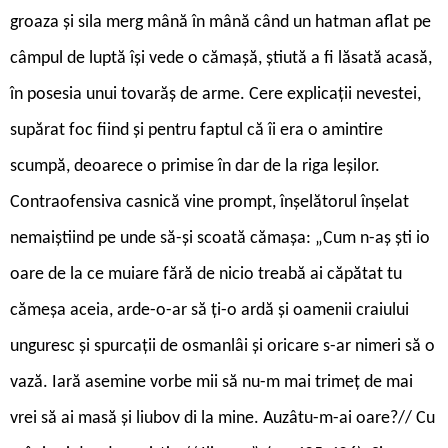
groaza și sila merg mână în mână când un hatman aflat pe
câmpul de luptă își vede o cămașă, știută a fi lăsată acasă,
în posesia unui tovarăș de arme. Cere explicații nevestei,
supărat foc fiind și pentru faptul că îi era o amintire
scumpă, deoarece o primise în dar de la riga leșilor.
Contraofensiva casnică vine prompt, înșelătorul înșelat
nemaiștiind pe unde să-și scoată cămașa: „Cum n-aș ști io
oare de la ce muiare fără de nicio treabă ai căpătat tu
cămeșa aceia, arde-o-ar să ți-o ardă și oamenii craiului
unguresc și spurcații de osmanlâi și oricare s-ar nimeri să o
vază. Iară asemine vorbe mii să nu-m mai trimeț de mai
vrei să ai masă și liubov di la mine. Auzâtu-m-ai oare?// Cu