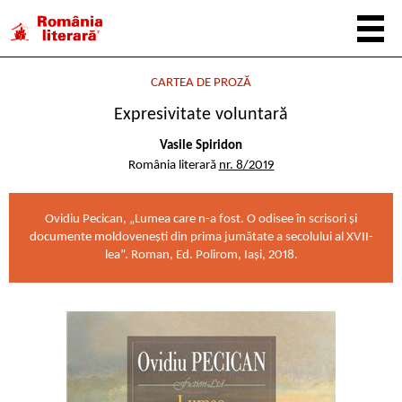
CARTEA DE PROZĂ
Expresivitate voluntară
Vasile Spiridon
România literară
nr. 8/2019
Ovidiu Pecican, „Lumea care n-a fost. O odisee în scrisori și
documente moldovenești din prima jumătate a secolului al XVII-
lea”. Roman, Ed. Polirom, Iași, 2018.