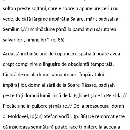
soltan preste soltani, carele soare a apune pre ceriu nu
vede, de câtă lărgime împărăția Sa are, mărit padișah al
Semilunii,// Închinăciune până la pământ cu sărutarea
șalvarilor și imineilor”. (p. 86).
Această închinăciune de cuprindere spațială poate avea
drept complinire o lingușire de obediență temporală,
făcută de un alt domn pământean: „Împăratului
împăraților, domn al zării de la Soare-Răsare, padișah
peste toți domnii lumii, încă de la Eghipet și de la Persida,//
Plecăciune în pulbere și mărire,// De la preasupusul domn
al Moldovei, Io(an) Ștefan Vodă”. (p. 88) De remarcat este
că insidioasa semnătură poate face trimitere la aceea a