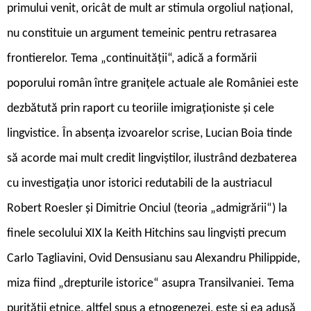
primului venit, oricât de mult ar stimula orgoliul național,
nu constituie un argument temeinic pentru retrasarea
frontierelor. Tema „continuității“, adică a formării
poporului român între granițele actuale ale României este
dezbătută prin raport cu teoriile imigraționiste și cele
lingvistice. În absența izvoarelor scrise, Lucian Boia tinde
să acorde mai mult credit lingviștilor, ilustrând dezbaterea
cu investigația unor istorici redutabili de la austriacul
Robert Roesler și Dimitrie Onciul (teoria „admigrării“) la
finele secolului XIX la Keith Hitchins sau lingviști precum
Carlo Tagliavini, Ovid Densusianu sau Alexandru Philippide,
miza fiind „drepturile istorice“ asupra Transilvaniei. Tema
purității etnice, altfel spus a etnogenezei, este și ea adusă