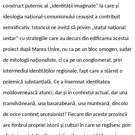
construct puternic al „identității imaginate“ la care și
ideologia național-comunismului ceaușist a contribuit
semnificativ. Istoricul ne invită să privim „statul național
unitar“ cu strategiile care au decurs din edificarea acestui
proiect după Marea Unire, nu ca pe un bloc omogen, sudat
de mitologii naționaliste, ci ca pe un conglomerat, prin
intermediul identităților regionale, fapt care a stârnit o
polemică substanțială. Ce a însemnat identitatea
moldovenească atunci, dar și în contextul actual, dar una
transilvăneană, una basarabeană, una munteană, dincolo
de orice context secesionist? Fiecare din aceste provincii
are timbrul propriei istorii și culturi în care se regăsesc prin