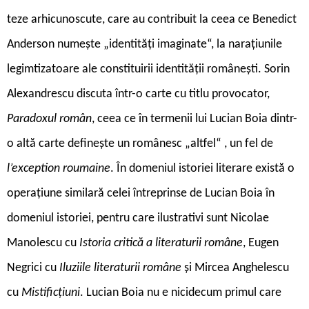
teze arhicunoscute, care au contribuit la ceea ce Benedict
Anderson numește „identități imaginate“, la narațiunile
legimtizatoare ale constituirii identității românești. Sorin
Alexandrescu discuta într-o carte cu titlu provocator,
Paradoxul român
, ceea ce în termenii lui Lucian Boia dintr-
o altă carte definește un românesc „altfel“ , un fel de
l’exception roumaine
. În domeniul istoriei literare există o
operațiune similară celei întreprinse de Lucian Boia în
domeniul istoriei, pentru care ilustrativi sunt Nicolae
Manolescu cu
Istoria critică a literaturii române
, Eugen
Negrici cu
Iluziile literaturii române
și Mircea Anghelescu
cu
Mistificțiuni
. Lucian Boia nu e nicidecum primul care