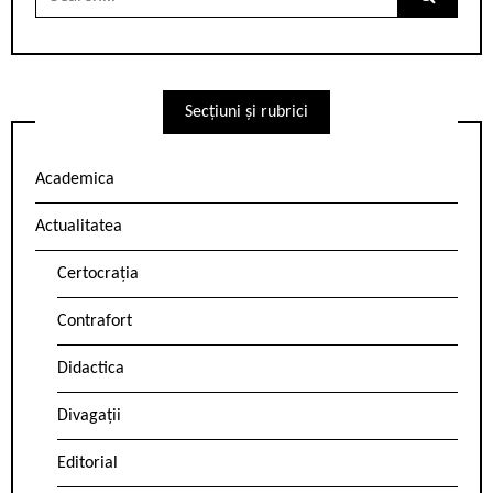
for:
Secțiuni și rubrici
Academica
Actualitatea
Certocrația
Contrafort
Didactica
Divagații
Editorial