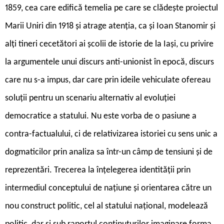
1859, cea care edifică temelia pe care se clădește proiectul
Marii Uniri din 1918 și atrage atenția, ca și Ioan Stanomir și
alți tineri cecetători ai școlii de istorie de la Iași, cu privire
la argumentele unui discurs anti-unionist în epocă, discurs
care nu s-a impus, dar care prin ideile vehiculate ofereau
soluții pentru un scenariu alternativ al evoluției
democratice a statului. Nu este vorba de o pasiune a
contra-factualului, ci de relativizarea istoriei cu sens unic a
dogmaticilor prin analiza sa într-un câmp de tensiuni și de
reprezentări. Trecerea la înțelegerea identității prin
intermediul con­ceptului de națiune și orientarea către un
nou construct politic, cel al statului național, mo­delează