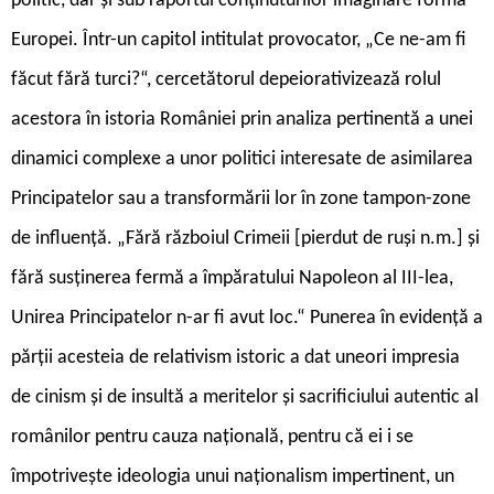
politic, dar și sub raportul conținuturilor imaginare forma
Europei. Într-un capitol intitulat provocator, „Ce ne-am fi
făcut fără turci?“, cercetătorul depeiorativizează rolul
acestora în istoria României prin analiza pertinentă a unei
dinamici complexe a unor politici interesate de asimilarea
Principatelor sau a transformării lor în zone tampon-zone
de influență. „Fără războiul Crimeii
[
pierdut de ruși n.m.
]
și
fără susținerea fermă a împăratului Napoleon al III-lea,
Unirea Principatelor n-ar fi avut loc.“ Punerea în evidență a
părții acesteia de relativism istoric a dat uneori impresia
de cinism și de insultă a meritelor și sacrificiului autentic al
românilor pentru cauza națională, pentru că ei i se
împotrivește ideologia unui naționalism impertinent, un