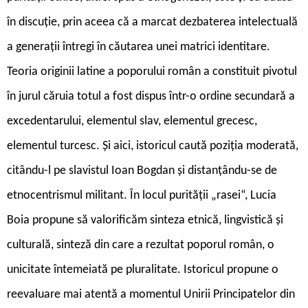
în discuție, prin aceea că a marcat dezbaterea intelectuală
a generații întregi în căutarea unei matrici identitare.
Teoria originii latine a poporului român a constituit pivotul
în jurul căruia totul a fost dispus într-o ordine secundară a
excedentarului, elementul slav, elementul grecesc,
elementul turcesc. Și aici, istoricul caută poziția moderată,
citându-l pe slavistul Ioan Bogdan și distanțându-se de
etnocentrismul militant. În locul purității „rasei“, Lucia
Boia propune să valorificăm sinteza etnică, lingvistică și
culturală, sinteză din care a rezultat poporul român, o
unicitate întemeiată pe pluralitate. Istoricul propune o
reevaluare mai atentă a momentul Unirii Principatelor din