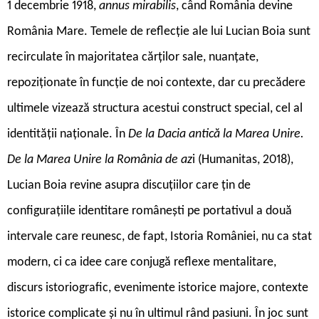
1 decembrie 1918,
annus mirabilis
, când România devine
România Mare. Temele de reflecție ale lui Lucian Boia sunt
recirculate în majoritatea cărților sale, nuanțate,
repoziționate în funcție de noi contexte, dar cu precădere
ultimele vizează structura acestui construct special, cel al
identității naționale. În
De la Dacia antică la Marea Unire.
De la Marea Unire la România de az
i (Humanitas, 2018),
Lucian Boia revine asupra discuțiilor care țin de
configurațiile identitare românești pe portativul a două
intervale care reunesc, de fapt, Istoria României, nu ca stat
modern, ci ca idee care conjugă reflexe mentalitare,
discurs istoriografic, evenimente istorice majore, contexte
istorice complicate și nu în ultimul rând pasiuni. În joc sunt