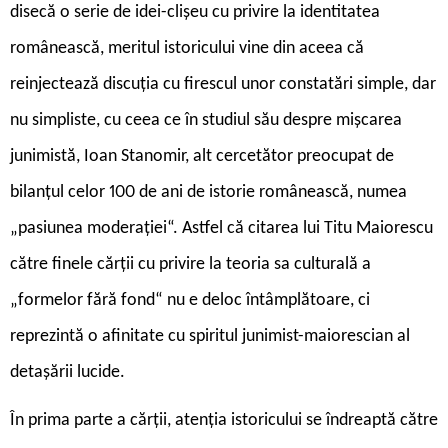
disecă o serie de idei-clișeu cu privire la identitatea
românească, meritul istoricului vine din aceea că
reinjectează discuția cu firescul unor constatări simple, dar
nu simpliste, cu ceea ce în studiul său despre mișcarea
junimistă, Ioan Stanomir, alt cercetător preocupat de
bilanțul celor 100 de ani de istorie românească, numea
„pasiunea moderației“. Astfel că citarea lui Titu Maiorescu
către finele cărții cu privire la teoria sa culturală a
„formelor fără fond“ nu e deloc întâmplătoare, ci
reprezintă o afinitate cu spiritul junimist-maiorescian al
detașării lucide.
În prima parte a cărții, atenția istoricului se îndreaptă către