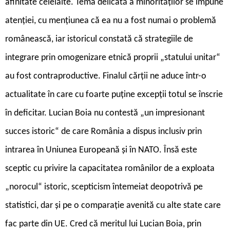
afinitate celelalte. Tema delicată a minorităților se impune
atenției, cu mențiunea că ea nu a fost numai o problemă
românească, iar istoricul constată că strategiile de
integrare prin omogenizare etnică proprii „statului unitar“
au fost contraproductive. Finalul cărții ne aduce într-o
actualitate în care cu foarte puține excepții totul se înscrie
în deficitar. Lucian Boia nu contestă „un impresionant
succes istoric“ de care România a dispus inclusiv prin
intrarea în Uniunea Europeană și în NATO. Însă este
sceptic cu privire la capacitatea românilor de a exploata
„norocul“ istoric, scepticism întemeiat deopotrivă pe
statistici, dar și pe o comparație avenită cu alte state care
fac parte din UE. Cred că meritul lui Lucian Boia, prin