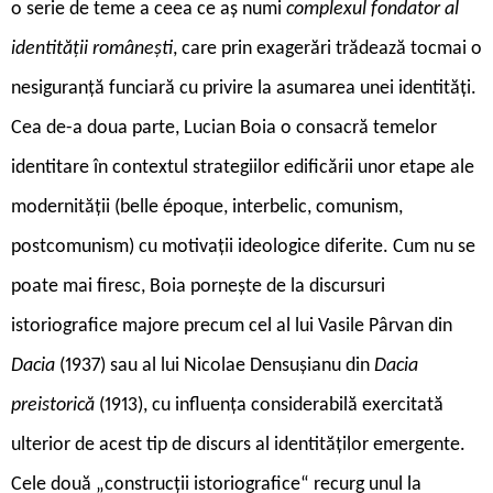
o serie de teme a ceea ce aș numi
complexul fondator al
identității românești
, care prin exagerări trădează tocmai o
nesiguranță funciară cu privire la asumarea unei identități.
Cea de-a doua parte, Lucian Boia o consacră temelor
identitare în contextul strategiilor edificării unor etape ale
modernității (belle époque, interbelic, comunism,
postcomunism) cu motivații ideologice diferite. Cum nu se
poate mai firesc, Boia pornește de la discursuri
istoriografice majore precum cel al lui Vasile Pârvan din
Dacia
(1937) sau al lui Nicolae Densușianu din
Dacia
preistorică
(1913), cu influența considerabilă exercitată
ulterior de acest tip de discurs al identităților emergente.
Cele două „construcții istoriografice“ recurg unul la