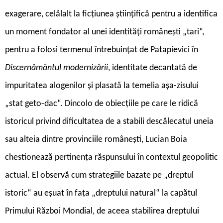
exagerare, celălalt la ficțiunea științifică pentru a identifica
un moment fondator al unei identități românești „tari“,
pentru a folosi termenul întrebuințat de Patapievici în
Discernământul modernizării
, identitate decantată de
impuritatea alogenilor și plasată la temelia așa-zisului
„stat geto-dac“. Dincolo de obiecțiile pe care le ridică
istoricul privind dificultatea de a stabili descălecatul uneia
sau alteia dintre provinciile românești, Lucian Boia
chestionează pertinența răspunsului în contextul geopolitic
actual. El observă cum strategiile bazate pe „dreptul
istoric“ au eșuat în fața „dreptului natural“ la capătul
Primului Război Mondial, de aceea stabilirea dreptului